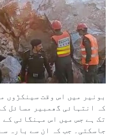
بونیر میں اس وقت سینکڑوں ما
کہ انتہائی گھمبیر مسائل کا 
تک ہے جس میں اس مہنگائی کے 
جاسکتی۔ جب کہ ان سے بارہ سے