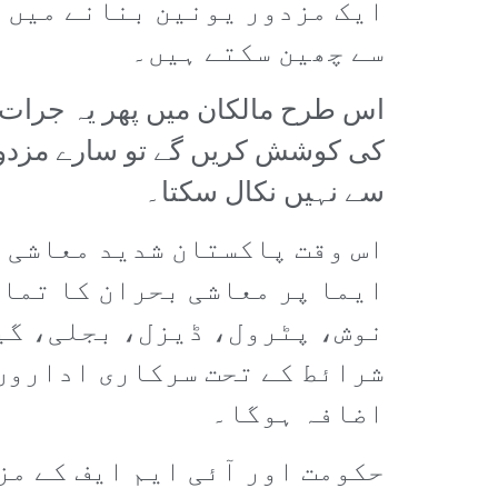
ایک مزدور یونین بنانے میں ک
سے چھین سکتے ہیں۔
اس طرح مالکان میں پھر یہ جرات نہ
کی کوشش کریں گے تو سارے مزدور م
سے نہیں نکال سکتا۔
اس وقت پاکستان شدید معاشی ا
ایما پر معاشی بحران کا تمام
نوش، پٹرول، ڈیزل، بجلی، گیس
شرائط کے تحت سرکاری اداروں 
اضافہ ہوگا۔
حکومت اور آئی ایم ایف کے مز