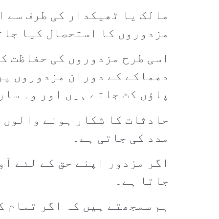
مالک یا ٹھیکدار کی طرف سے ا
مزدوروں کا استحصال کیا جات
اسی طرح مزدوروں کی حفاظت کا
دھماکے کے دوران مزدوروں پر 
پاؤں کٹ جاتے ہیں اور وہ سار
حادثات کا شکار ہونے والوں ک
مدد کی جاتی ہے۔
اگر مزدور اپنے حق کے لئے آوا
جاتا ہے۔
ہم سمجھتے ہیں کہ اگر تمام ک