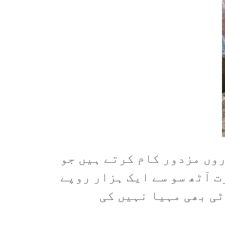
وں مزدور کام کرتے ہیں جو
 آٹھ سو سے ایک ہزار روپے
ٹی بھی مہیا نہیں کی