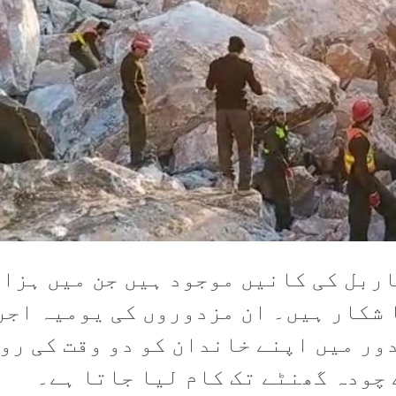
ربل کی کانیں موجود ہیں جن میں ہزار
شکار ہیں۔ ان مزدوروں کی یومیہ اجرت
دور میں اپنے خاندان کو دو وقت کی رو
 چودہ گھنٹے تک کام لیا جاتا ہے۔