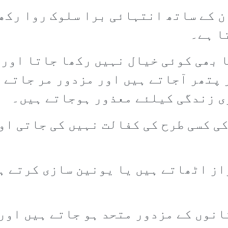
ن کے ساتھ انتہائی برا سلوک روا رکھا
ا ہے۔
 بھی کوئی خیال نہیں رکھا جاتا اور 
پتھر آجاتے ہیں اور مزدور مر جاتے ہ
ی زندگی کیلئے معذور ہوجاتے ہیں۔
ی کسی طرح کی کفالت نہیں کی جاتی اور
ز اٹھاتے ہیں یا یونین سازی کرتے ہی
انوں کے مزدور متحد ہو جاتے ہیں اور