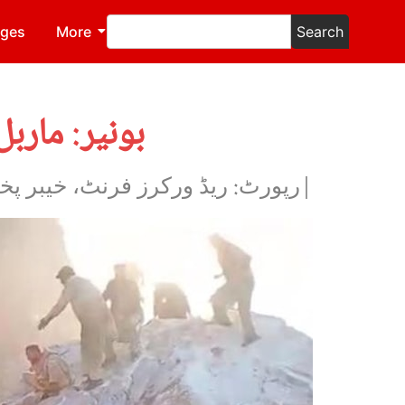
ages
More
Search
بونیر: مارب
|رپورٹ: ریڈ ورکرز فرنٹ، خیبر پخت