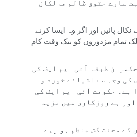
ہت سارے حقوق ظالم مالکان
ال پائیں اور اگر وہ ایسا کرنے
لک تمام مزدوروں کو بیک وقت کام
کمران طبقہ آئی ایم ایف کی
 کی وجہ سے اشیائے خورد و
 ہے۔ حکومت آئی ایم ایف کی
اور بے روزگاری میں مزید
 کے محنت کش منظم ہو رہے