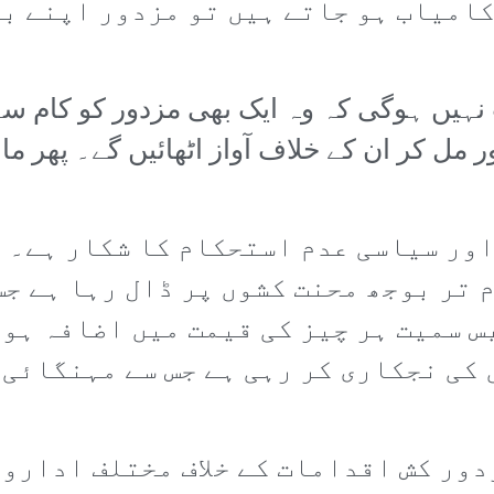
امیاب ہو جاتے ہیں تو مزدور اپنے ب
یں ہوگی کہ وہ ایک بھی مزدور کو کام سے نک
ل کر ان کے خلاف آواز اٹھائیں گے۔ پھر ما
ور سیاسی عدم استحکام کا شکار ہے۔ ح
 تر بوجھ محنت کشوں پر ڈال رہا ہے جس
 سمیت ہر چیز کی قیمت میں اضافہ ہوا
کی نجکاری کر رہی ہے جس سے مہنگائی 
دور کش اقدامات کے خلاف مختلف اداروں