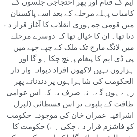
ایم کے قیام اور پھر احتجاجی جلسوں کے
کامیاب پہلے مرحلے کے بعد اسے پاکستان
میں قومی جمہوری انقلاب کا آغاز قرار دے
دیا تھا۔ ان کا خیال تھا کہ دوسرے مرحلے
میں لانگ مارچ تک ملک کے چپے چپے میں
پی ڈی ایم کا پیغام پہنچ چکا ہو گا اور
ہزاروں نہیں لاکھوں افراد دیوانہ وار دار
الحکومت کی شاہراہوں پر دندناتے پھر
رہے ہوں گے۔ نہ صرف یہ کہ اس عوامی
طاقت کے بلبوتے پر اس فسطائی (لبرل
اشرافیہ عمران خان کی موجودہ حکومت
کو فاشزم قرار دے چکی ہے) حکومت کا