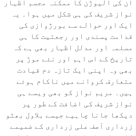
ان کی الیوژن کا ممکنہ مجسم اظہار
نواز شریف کی ہی شکل میں ہوا۔ یہ
ایک اور حوالے سے بورژوازی کی
قدامت پسندی اور رجعتیت کا ہی
مسلمہ اور مدلل اظہار بھی ہے کہ
تاریخ کے اس اہم اور نئے موڑ پر
بھی وہ اپنی ایک تازہ دم قیادت
متعارف کروانے میں ناکام ہوئے
ہیں۔ مریم نواز کو بھی ویسے ہی
نواز شریف کی اضافت کے طور پر
دیکھا جانا چاہیے جیسے بلاول بھٹو
زرداری آصف علی زرداری کے ضمیمے