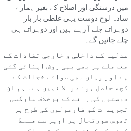
میں درستگی اور اصلاح کے بغیر ہمارے
سادہ لوح دوست یہی غلطی بار بار
دوہراتے چلے آ رہے ہیں اور دوہراتے ہی
چلے جائیں گے۔
عدلیہ کے داخلی و خارجی تضادات کے
معاملے پر بھی یہی روش اپنائی گئی
ہے اور وہاں بھی سوائے خجالت کے
کچھ حاصل ہونے والا نہیں ہے۔ ہم ان
دوستوں کی رائے کے برخلاف مارکسی
تجریدات کو فارمولوں کی طرح ہر
ٹھوس صورتحال پر اوپر سے مسلط