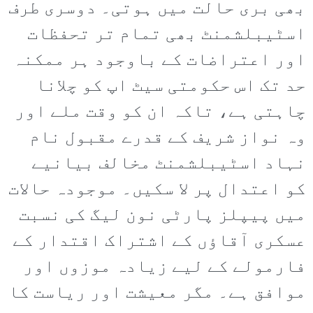
بھی بری حالت میں ہوتی۔ دوسری طرف
اسٹیبلشمنٹ بھی تمام تر تحفظات
اور اعتراضات کے باوجود ہر ممکنہ
حد تک اس حکومتی سیٹ اپ کو چلانا
چاہتی ہے، تاکہ ان کو وقت ملے اور
وہ نواز شریف کے قدرے مقبول نام
نہاد اسٹیبلشمنٹ مخالف بیانیے
کو اعتدال پر لا سکیں۔ موجودہ حالات
میں پیپلز پارٹی نون لیگ کی نسبت
عسکری آقاؤں کے اشتراک اقتدار کے
فارمولے کے لیے زیادہ موزوں اور
موافق ہے۔ مگر معیشت اور ریاست کا