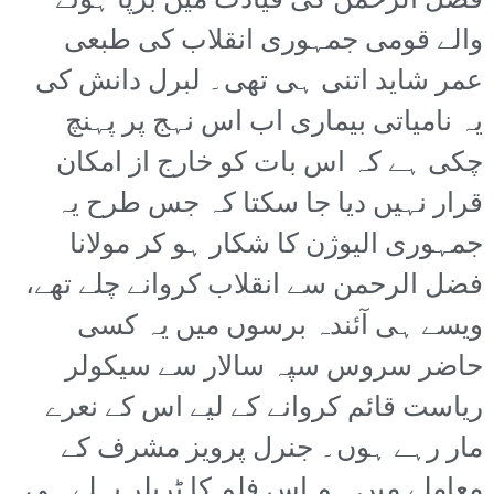
فضل الرحمن کی قیادت میں برپا ہونے
والے قومی جمہوری انقلاب کی طبعی
عمر شاید اتنی ہی تھی۔ لبرل دانش کی
یہ نامیاتی بیماری اب اس نہج پر پہنچ
چکی ہے کہ اس بات کو خارج از امکان
قرار نہیں دیا جا سکتا کہ جس طرح یہ
جمہوری الیوژن کا شکار ہو کر مولانا
فضل الرحمن سے انقلاب کروانے چلے تھے،
ویسے ہی آئندہ برسوں میں یہ کسی
حاضر سروس سپہ سالار سے سیکولر
ریاست قائم کروانے کے لیے اس کے نعرے
مار رہے ہوں۔ جنرل پرویز مشرف کے
معاملے میں ہم اس فلم کا ٹریلر پہلے ہی