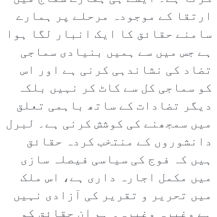
ارتقا کے موجودہ مرحلے پر ہمارے
سامنے حقائق کا ایک انبار لگا ہوا
ہے جس میں سے ہمیں بنیادی سماجی
تضاد کی نشاندہی کرنی ہے اور اس
کو سماجی کل سے کاٹ کر نہیں بلکہ
دیگر تضادات کے ساتھ باہمی تعلق
میں سمجھنے کی کوشش کرنی ہے۔ لبرل
دانشوروں کے منتخب کردہ حقائق
ہیں کہ فوج کی سیاسی فیصلہ سازی
میں مکمل اجارہ داری ہے، اس ملک
میں تحریر و تقریر کی آزادی نہیں
ہے وغیرہ وغیرہ۔ ہم ان حقائق کو