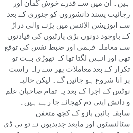
ہیں۔ ان میں سے قدرے خوش گمان اور
رجائیت پسند دانشوروں کو جنوری کے بعد
سے اپوزیشن الائنس میں پڑنے والی دراڑ
کے باوجود دونوں بڑی پارٹیوں کی قیادتوں
سے معاملہ فہمی اور ضبط نفس کی توقع
تھی اور انہیں لگتا تھا کہ تھوڑی بہت تو
تکرار کے بعد معاملات پھر سے راہ راست
پر آنا شروع ہو جائیں گے۔ لیکن حالیہ
نوٹس کے اجرا کے بعد یہ تمام صاحبان علم
و دانش اپنی دم کھجائے جا رہے ہیں۔
سابقہ بائیں بازو کے کچھ متعفن
سٹالنسٹوں اور مابعد جدیدیوں نے تو پی ڈی