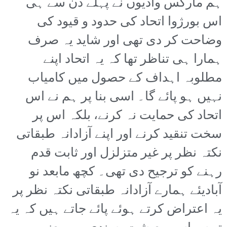
ہم مارکس وادیوں نے پہلے دن سے ہی
اس بورژوا اتحاد کی حدود و قیود کی
وضاحت کر دی تھی اور شاید یہ صرف
ہمارا ہی تناظر تھا کہ یہ اتحاد اپنے
مطلوبہ اہداف کے حصول میں کامیاب
نہیں ہو پائے گا۔ اسی بنا پر ہم نے اس
اتحاد کی حمایت نہ کرنے، بلکہ اس پر
سخت تنقید کرنے اور اپنے آزادانہ طبقاتی
نکتہ نظر پر غیر متزلزل اور ثابت قدم
رہنے کو ترجیح دی تھی۔ کچھ مابعد نو
آبادیئے ہمارے آزادانہ طبقاتی نکتہ نظر پر
یہ اعتراض کرتے ہوئے پائے جاتے ہیں کہ یہ