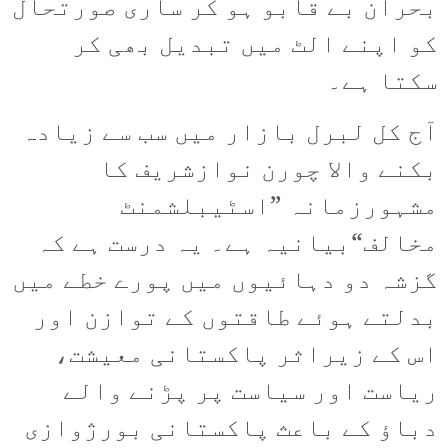
بحران بے قابو ہو کر ساری صورتحال
کو اپنے الٹ میں تبدیل بھی کر
سکتا ہے۔
آج کل لبرل بازار میں سب سے زیادہ
بکنے والا چورن نوازشریف کا
مشہورزمانہ ”اسٹیبلشمنٹ
مخالف“بیانیہ ہے۔ یہ درست ہے کہ
گزشہ دو دہائیوں میں پورے خطے میں
بدلتے ہوئے طاقتوں کے توازن اور
اس کے زیراثر پاکستانی معیشت،
ریاست اور سیاست پر پڑنے والے
دباؤ کے باعث پاکستانی بورژوازی