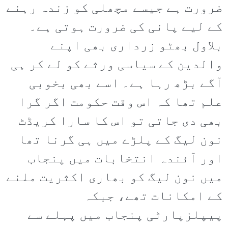
ضرورت ہے جیسے مچھلی کو زندہ رہنے
کے لیے پانی کی ضرورت ہوتی ہے۔
بلاول بھٹو زرداری بھی اپنے
والدین کے سیاسی ورثے کو لے کر ہی
آگے بڑھ رہا ہے۔ اسے بھی بخوبی
علم تھا کہ اس وقت حکومت اگر گرا
بھی دی جاتی تو اس کا سارا کریڈٹ
نون لیگ کے پلڑے میں ہی گرنا تھا
اور آئندہ انتخابات میں پنجاب
میں نون لیگ کو بھاری اکثریت ملنے
کے امکانات تھے، جبکہ
پیپلزپارٹی پنجاب میں پہلے سے