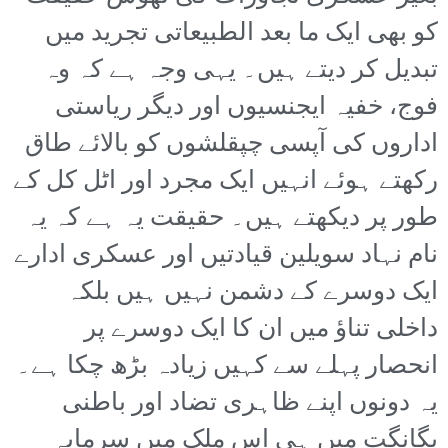
کو بھی ایک ما بعد الطبیعاتی تجرید میں
تبدیل کر دیتے ہیں۔ یہی وجہ ہے کہ وہ
فوج، خفیہ ایجنسیوں اور دیگر ریاستی
اداروں کی آپسی چپقلشوں کو بالائے طاق
رکھتے ہوئے انہیں ایک مجرد اور اٹل کل کے
طور پر دیکھتے ہیں۔ حقیقت یہ ہے کہ یہ
نام نہاد سویلین قیادتیں اور عسکری ادارے
ایک دوسرے کے دشمن نہیں ہیں بلکہ
داخلی تناؤ میں ان کا ایک دوسرے پر
انحصار پہلے سے کہیں زیادہ بڑھ چکا ہے۔
یہ دونوں اپنے ظاہری تضاد اور باطنی
یگانگت میں ہی اس ملک میں سرمایہ