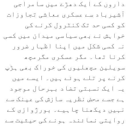
داروں کے ایک دھڑے میں سامراجی
آشیرباد سے عسکری معاشی تجاوزات
کو کسی حد تک کنٹرول کرنے کی
خواہش نے بھی سیاسی میدان میں کسی
نہ کسی شکل میں اپنا اظہار ضرور
کرنا تھا۔ مگر عسکری مگرمچھ
سویلین مچھلیوں کی خوراک بھی ہڑپ
کرنے پر تلے ہوئے ہیں۔ ایسے میں
یہ ایک نسبتی تضاد بہرحال موجود
ہے جسے محض نظریہ سازش کی عینک سے
نہیں دیکھنا چاہیے۔ بورژوازی کے
روایتی نمائندہ ہونے کی حیثیت سے