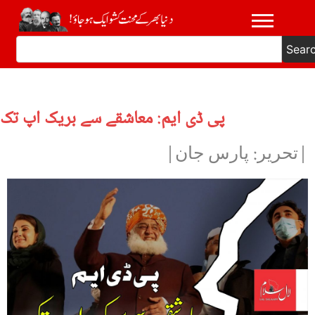
Sear
پی ڈی ایم: معاشقے سے بریک اپ تک
|تحریر: پارس جان|