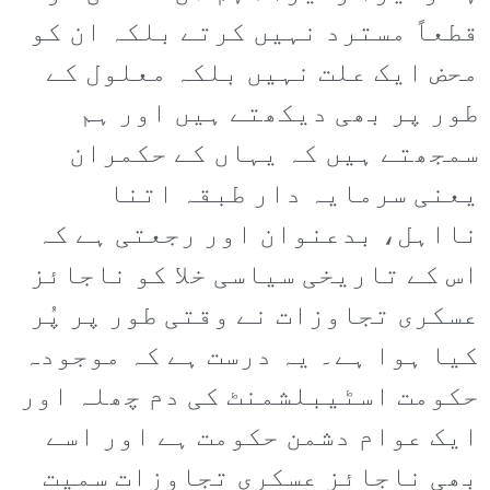
قطعاً مسترد نہیں کرتے بلکہ ان کو
محض ایک علت نہیں بلکہ معلول کے
طور پر بھی دیکھتے ہیں اور ہم
سمجھتے ہیں کہ یہاں کے حکمران
یعنی سرمایہ دار طبقہ اتنا
نااہل، بدعنوان اور رجعتی ہے کہ
اس کے تاریخی سیاسی خلا کو ناجائز
عسکری تجاوزات نے وقتی طور پر پُر
کیا ہوا ہے۔ یہ درست ہے کہ موجودہ
حکومت اسٹیبلشمنٹ کی دم چھلہ اور
ایک عوام دشمن حکومت ہے اور اسے
بھی ناجائز عسکری تجاوزات سمیت