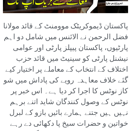
پاکستان ڈیموکریٹک موومنٹ کے قائد مولانا
فضل الرحمن نے الائنس میں شامل دو اہم
پارٹیوں، پاکستان پیپلز پارٹی اور عوامی
نیشنل پارٹی کو سینیٹ میں قائد حزب
اختلاف کے انتخاب کے معاملے پر اختیار کیے
گئے خلاف معاہدہ رویے کی پاداش میں شو
کاز نوٹس کا اجرا کر دیا ہے۔ اس خبر پر
نوٹس کے وصول کنندگان شاید اتنے برہم
نہیں ہیں جتنے ہمارے بائیں بازو کے لبرل
خواتین و حضرات سیخ پا دکھائی دے رہے