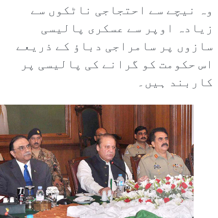
وہ نیچے سے احتجاجی ناٹکوں سے
زیادہ اوپر سے عسکری پالیسی
سازوں پر سامراجی دباؤ کے ذریعے
اس حکومت کو گرانے کی پالیسی پر
کاربند ہیں۔