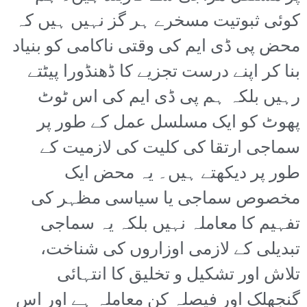
کوئی ثبوتیت مسخرے ہر گز نہیں ہیں کہ
محض پی ڈی ایم کی وقتی ناکامی کو بنیاد
بنا کر اپنے درست تجزیے کا ڈھنڈورا پیٹتے
رہیں بلکہ ہم پی ڈی ایم کی اس ٹوٹ
پھوٹ کو ایک مسلسل عمل کے طور پر
سماجی ارتقا کی کلیت کی لازمیت کے
طور پر دیکھتے ہیں۔ یہ محض ایک
مخصوص سماجی یا سیاسی مظہر کی
تفہیم کا معاملہ نہیں بلکہ یہ سماجی
تبدیلی کے لازمی اوزاروں کی شناخت،
تلاش اور تشکیل و تخلیق کا انتہائی
گنجھلک اور فیصلہ کن معاملہ ہے اور اس