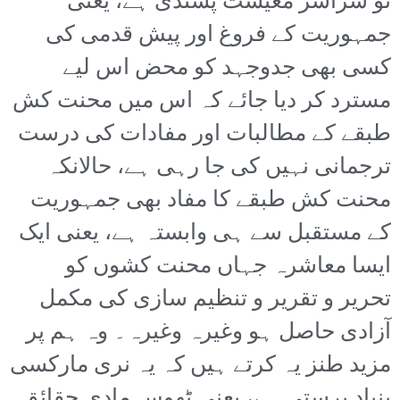
تو سراسر معیشت پسندی ہے، یعنی
جمہوریت کے فروغ اور پیش قدمی کی
کسی بھی جدوجہد کو محض اس لیے
مسترد کر دیا جائے کہ اس میں محنت کش
طبقے کے مطالبات اور مفادات کی درست
ترجمانی نہیں کی جا رہی ہے، حالانکہ
محنت کش طبقے کا مفاد بھی جمہوریت
کے مستقبل سے ہی وابستہ ہے، یعنی ایک
ایسا معاشرہ جہاں محنت کشوں کو
تحریر و تقریر و تنظیم سازی کی مکمل
آزادی حاصل ہو وغیرہ وغیرہ۔ وہ ہم پر
مزید طنز یہ کرتے ہیں کہ یہ نری مارکسی
بنیاد پرستی ہے، یعنی ٹھوس مادی حقائق