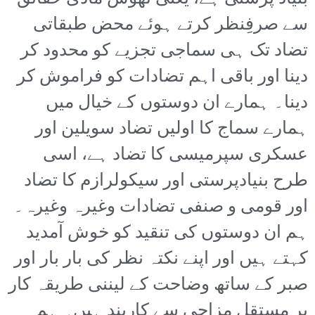
سے صرفِنظر کرتے ہوئے محض طبقاتی
تضاد تک ہی سماجی تجزیے کو محدود کر
دینا اور باقی اہم تضادات کو فراموش کر
دینا۔ ہمارے ان دوستوں کے خیال میں
ہمارے سماج کا اولیں تضاد سویلین اور
عسکری سپرمیسی کا تضاد ہے، اسی
طرح بنیادپرستی اور سیکولرازم کا تضاد
اور قومی و صنفی تضادات وغیرہ وغیرہ۔
ہم ان دوستوں کی تنقید کو خوش آمدید
کہتے ہیں اور اپنے نکتہ نظر کی بار بار اور
صبر کے ساتھ وضاحت کے لیننی طریقہ کار
پر مستقل مزاجی سے کاربند ہیں۔ ہم