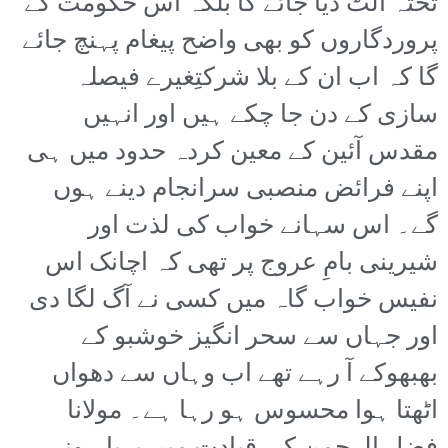
تختہ الٹ دیا جائے گا بلکہ اس حکومت کے
پروردگاروں کو بھی واضح پیغام پہنچ جائے
گا کہ اب ان کے بلا شرکتِغیرے فیصلہ
سازی کے دن جا چکے ہیں اور انہیں
مقدس آئین کے معین کردہ حدود میں ہی
اپنے فرائض منصبی سرانجام دینے ہوں
گے۔ اس سہانے خواب کی لذت اور
شیرینی بامِ عروج پر تھی کہ اچانک اس
نفیس خواب گاہ میں کسی نے آگ لگا دی
اور جہاں سے سحر انگیز خوشبو کے
بھبھوکے آ رہے تھے اب وہاں سے دھواں
اٹھتا ہوا محسوس ہو رہا ہے۔ مولانا