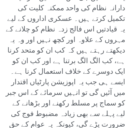
دارانہ نظام کی واحد ممکنہ کلیت کی
تکمیل کرتے ہیں۔ عسکری اداروں کے لیے
یہ قیادتیں اس فالج زدہ نظام کو چلانے کے
مہروں کے علاوہ اور کچھ نہیں اور وہ یہ
دیکھتے رہتے ہیں کہ کب ان کو متحد کرنا
ہے، کب الگ الگ برتنا ہے اور کب ان کو
ایک دوسرے کے خلاف استعمال کرنا ہے۔
ایسے ہی جب یہ اپوزیشن پارٹیاں اقتدار
میں آئیں گی تو انہیں سرمائے کے اس جبر
کو سماج پر مسلط رکھنے اور بڑھانے کے
لیے پہلے سے بھی زیادہ مضبوط فوج کی
ضرورت پڑے گی، کیونکہ یہ عوام کے حق