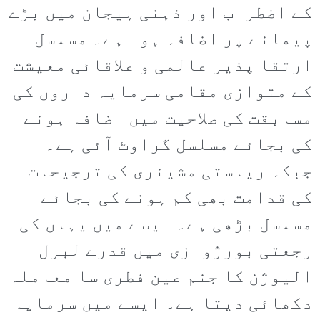
کے اضطراب اور ذہنی ہیجان میں بڑے
پیمانے پر اضافہ ہوا ہے۔ مسلسل
ارتقا پذیر عالمی و علاقائی معیشت
کے متوازی مقامی سرمایہ داروں کی
مسابقت کی صلاحیت میں اضافہ ہونے
کی بجائے مسلسل گراوٹ آئی ہے۔
جبکہ ریاستی مشینری کی ترجیحات
کی قدامت بھی کم ہونے کی بجائے
مسلسل بڑھی ہے۔ ایسے میں یہاں کی
رجعتی بورژوازی میں قدرے لبرل
الیوژن کا جنم عین فطری سا معاملہ
دکھائی دیتا ہے۔ ایسے میں سرمایہ