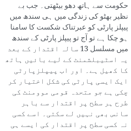
حکومت سے ہاتھ دھو بیٹھتی۔ جب بے
نظیر بھٹو کی زندگی میں ہی سندھ میں
پیپلز پارٹی کو عبرتناک شکست کا سامنا
ہو چکا ہے تو آج تو پیپلز پارٹی کے سندھ
میں مسلسل 13 سالہ اقتدار کے بعد
یہ اسٹیبلشمنٹ کے لیے بائیں ہاتھ
کا کھیل ہے۔ اور اب پیپلزپارٹی
ایک ایسی پارٹی کی شکل اختیار کر
چکی ہے جو متحدہ قومی موومنٹ کی
طرح ہر سطح پر اقتدار سے باہر
سانس بھی نہیں لے سکتی۔ اسے کسی
نہ کسی سطح پر اقتدار کی ایسے ہی