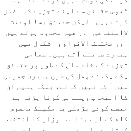
کرنے کی کوشش نہیں کرتے بلکہ ہم
ٹھوس حقائق سے اپنے تجزیے کا آغاز
کرتے ہیں۔ لیکن حقائق بسا اوقات
لاامتناعی اور غیر محدود ہوتے ہیں
اور مختلف الانواع و اشکال میں
ہمارے سامنے آتے ہیں۔ سماجی
تجزیے کے خام مال کے طور پر حقائق
پکے پکائے پھل کی طرح ہماری جھولی
میں آ کر نہیں گرتے، بلکہ ہمیں ان
کا انتخاب ویسے ہی کرنا پڑتا ہے
جیسے کوئی بڑھئی یا مکینک مخصوص
کام کے لیے مناسب اوزار کا انتخاب
کرتا ہے۔ ایسے ہی ہمارے سماج میں