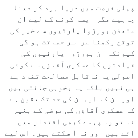
پہلی فرصت میں دریا برد کر دینا
چاہیے مگر ایسا کرنے کے لیے ان
متعفن بورژوا پارٹیوں سے خیر کی
توقع رکھنا سراسر حماقت ہو گی
کیونکہ ان بورژوا پارٹیوں کی
قیادتوں کا عسکری آقاؤں سے کوئی
اصولی یا ناقابل مصالحت تضاد ہے
ہی نہیں بلکہ یہ بخوبی جانتی ہیں
اور ان کا ایمان کی حد تک یقین ہے
کہ عسکری آقاؤں کی مرضی کے بغیر
نہ تو وہ پہلے کبھی اقتدار میں
آئے ہیں اور نہ آ سکتے ہیں۔ اس لیے