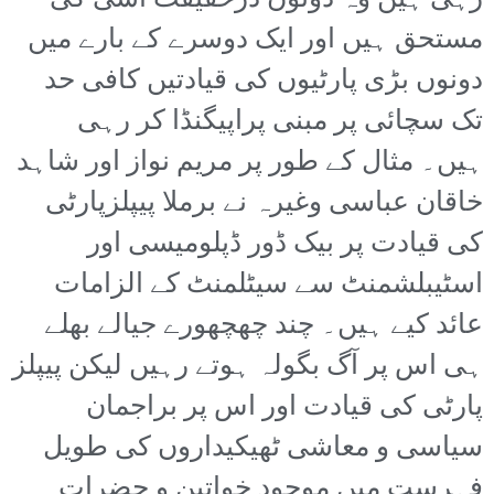
رہی ہیں وہ دونوں درحقیقت اسی کی
مستحق ہیں اور ایک دوسرے کے بارے میں
دونوں بڑی پارٹیوں کی قیادتیں کافی حد
تک سچائی پر مبنی پراپیگنڈا کر رہی
ہیں۔ مثال کے طور پر مریم نواز اور شاہد
خاقان عباسی وغیرہ نے برملا پیپلزپارٹی
کی قیادت پر بیک ڈور ڈپلومیسی اور
اسٹیبلشمنٹ سے سیٹلمنٹ کے الزامات
عائد کیے ہیں۔ چند چھچھورے جیالے بھلے
ہی اس پر آگ بگولہ ہوتے رہیں لیکن پیپلز
پارٹی کی قیادت اور اس پر براجمان
سیاسی و معاشی ٹھیکیداروں کی طویل
فہرست میں موجود خواتین و حضرات