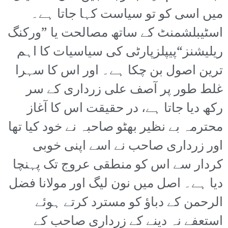
میں اسی کو تو سیاست کہا جاتا ہے۔
اسٹیبلشمنٹ کے ساتھ مصالحت یا ”ورکنگ
ریلیشنز“پیپلزپارٹی کی سیاسیات کا اہم
ترین اصول بن چکا ہے۔ اور اس کا سہرا
غلط طور پر آصف علی زرداری کے سر
رکھ دیا جاتا ہے، در حقیقت اس کا آغاز
محترمہ بے نظیر بھٹو صاحبہ نے خود کیا تھا
اور زرداری صاحب نے اسے اپنی خوبی
کردار سے اس کو منطقی عروج تک پہنچا
دیا ہے۔ اصل میں نون لیگ اور مولانا فضل
الرحمن کے دباؤ کو مسترد کرتے ہوئے
استعفے نہ دینے کے زرداری صاحب کے