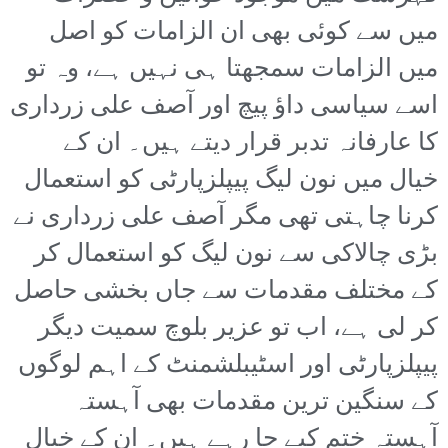
میں سے کوئی بھی ان الزامات کو اصل
میں الزامات سمجھتا ہی نہیں ہے، وہ تو
اسے سیاسی داؤ پیچ اور آصف علی زرداری
کا عارفانہ تدبر قرار دیتے ہیں۔ ان کے
خیال میں نون لیگ پیپلزپارٹی کو استعمال
کرنا چاہتی تھی مگر آصف علی زرداری نے
بڑی چالاکی سے نون لیگ کو استعمال کر
کے مختلف مقدمات سے جاں بخشی حاصل
کر لی ہے، اب تو عزیر بلوچ سمیت دیگر
پیپلزپارٹی اور اسٹیبلشمنٹ کے اہم لوگوں
کے سنگین ترین مقدمات بھی آہستہ
آہستہ ختم کیے جا رہے ہیں۔ ان کے خیال