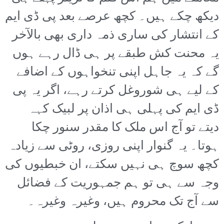
دیکھ چکے ہیں۔ کچھ عرصے بعد پی ڈی ایم
کے انتشار کی ساری ذمہ داری بھی بالآخر
یہ محنت کش طبقے پر ہی ڈال رہے ہوں
گے کہ یہ جاہل اپنی تنخواہوں کے اضافے
کے لیے ہی شوروغل کرتے رہے، اگر یہ پی
ڈی ایم کی پہلی ہی اذان پر لبیک کہہ
دیتے تو آج اس ملک کا مقدر سنور چکا
ہوتا۔ یہ گنوار اپنی روزی، روٹی سے زیادہ
کچھ سوچ ہی نہیں سکتے، ان خبطیوں کی
وجہ سے ہی تو ہم جمہوریت کے فضائل
سے آج تک محروم ہیں، وغیرہ وغیرہ۔