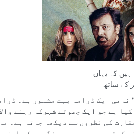
ہیں کہ یہاں
 کے ساتھ
 نامی ایک ڈرامہ بہت مشہور ہے۔ ڈرام
یا ہے جو ایک چھوٹے شہرکا رہنے والا
قارت کی نظروں سے دیکھا جاتا ہے۔ ما