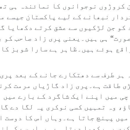
ن کروڑوں نوجوانوں کا نمائندہ ہی تھ
ردار نبھانے کے لیے پاکستان جیسے مل
کو جن لڑکیوں سے عشق کرتے دکھایا گیا
ورت“ ہی ہیں۔یعنی پری زاد صاحب کو ب
اقع ہوئے ہیں۔ظاہر ہے سارا شوبز کا 
 ہر طرف سے دھتکارے جانے کے بعد پری 
ڑی طاقت ہے۔پری زاد گاڑیاں مرمت کرن
چی میں اپنے ایک شاگرد کے بارے میں 
اؤ، وہ تمہیں کسی نوکری پہ لگا دے گا
میں پہنچ جاتا ہے۔وہاں اس کا دوست ا
ری پہ رکھوا دیتا ہے۔ یہاں سے کہانی