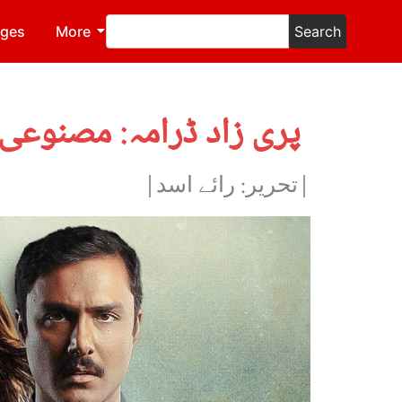
ages
More
Search
پری زاد ڈرامہ: مصنوعی 
|تحریر: رائے اسد|