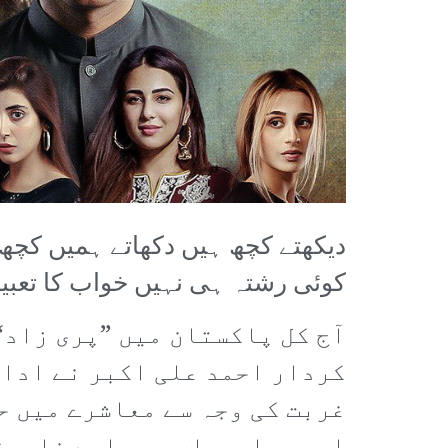
دیکھتے کچھ ہیں دکھاتے ہمیں کچھ 
کوئی رشتہ ہی نہیں خواب کا تعبیر
آج کل پاکستان میں ”پری زاد“
کردار احمد علی اکبر نے ادا ک
غربت کی وجہ سے معاشرے میں ح