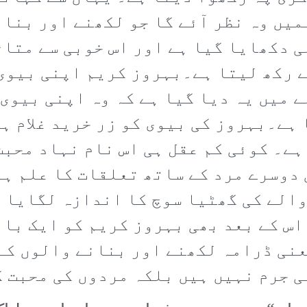
میں وہ نظر آئے گا جو لکھنے اور بنا
ی دکھایا گیا ہے اور اس خوبی سے متاث
 رکھ لیتا ہے۔بہروز کریم اپنی بیوی 
 میں یہ دیا گیا ہے کہ وہ اپنی بیوی 
ہے۔بہروز کی بیوی کو زر خرید غلام ہی
ہے۔ کوئی کم عقل ہی اس نام نہاد محب
 دوسرے مرد کے ساتھ تعلقات کا علم ہو
الے کی گھٹیا سوچ کا اندازہ لگایا ج
اس کے بعد بھی بہروز کریم کو ایک با 
عنی ڈرامہ لکھنے اور بنانے والوں کے
ی جرم نہیں ہیں بلکہ مردوں کی محبت 