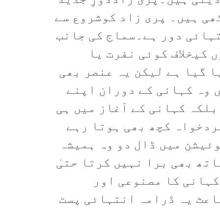
دیتی ہیں۔پری زاددورِ جدید
ھی ہیں۔ پری زاد کوشروع سے
تہائی دور ہے۔سماج کی جانب
 کیخلاف کوئی نفرت یا
 گیا ہے لیکن یہ عنصر بھی
 وہ کہانی کے دوران اپنے
بلکہ کہانی کے آغاز میں ہی
گردخواہ کچھ بھی ہوتا رہے
وئیشن میں ڈال دو وہ ہمیشہ
اتھ بھی برا نہیں کرتا حتیٰ
کہانی کا مصنوعی اور
باعث یہ ڈرامہ انتہائی پست