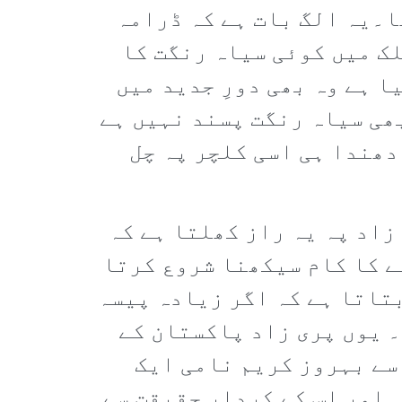
ا۔یہ الگ بات ہے کہ ڈرامہ
ک میں کوئی سیاہ رنگت کا
 ہے وہ بھی دورِ جدید میں
ھی سیاہ رنگت پسند نہیں ہے
دھندا ہی اسی کلچر پہ چل
زاد پہ یہ راز کھلتا ہے کہ
ے کا کام سیکھنا شروع کرتا
بتاتا ہے کہ اگر زیادہ پیسہ
۔ یوں پری زاد پاکستان کے
سے بہروز کریم نامی ایک
 اور اس کے کردار حقیقت سے