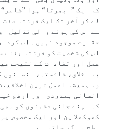
اور بھابھیاں بھی اسے ناپسند
کا ایک ”ابھرتا“ ہوا ”شاعر“ 
لے کر آخر تک ایک فرشتہ صفت 
سے اس کی ہونے والی تذلیل او
حقارت موجود نہیں۔ اس کردار 
اس کی شخصیت کو فرشتہ بننے س
عمل اور تضادات کے نتیجے میں
باا خلاق، شائستہ، انسانوں ک
وہ ہمیشہ اعلیٰ ترین اخلاقیا
انسانی ہمدردی اور ارفع خیال
کہ اپنے جانی دشمنوں کو بھی 
کھوکھلا پن اور ایک مخصوص پر
سطح پر گر جاتا ہے۔