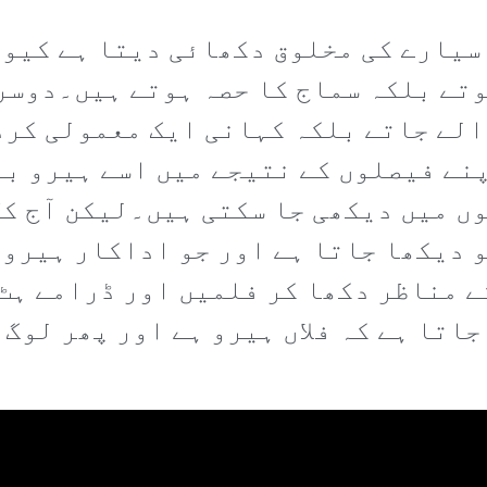
سیارے کی مخلوق دکھائی دیتا ہے کیو
تے بلکہ سماج کا حصہ ہوتے ہیں۔دوسر
الے جاتے بلکہ کہانی ایک معمولی کرد
پنے فیصلوں کے نتیجے میں اسے ہیرو ب
ں میں دیکھی جا سکتی ہیں۔لیکن آج کل
 دیکھا جاتا ہے اور جو اداکار ہیرو 
کے مناظر دکھا کر فلمیں اور ڈرامے ہٹ
اتا ہے کہ فلاں ہیرو ہے اور پھر لوگ 