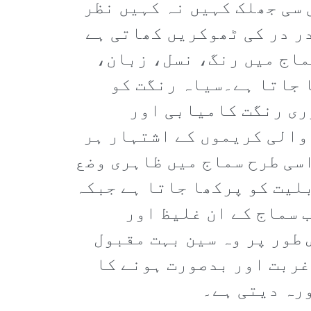
سی جھلک کہیں نہ کہیں نظر
ر در کی ٹھوکریں کھاتی ہے
ماج میں رنگ، نسل، زبان،
ا جاتا ہے۔سیاہ رنگت کو
ری رنگت کامیابی اور
والی کریموں کے اشتہار ہر
اسی طرح سماج میں ظاہری وضع
بلیت کو پرکھا جاتا ہے جبکہ
 سماج کے ان غلیظ اور
طور پر وہ سین بہت مقبول
غربت اور بدصورت ہونے کا
ورہ دیتی ہے۔