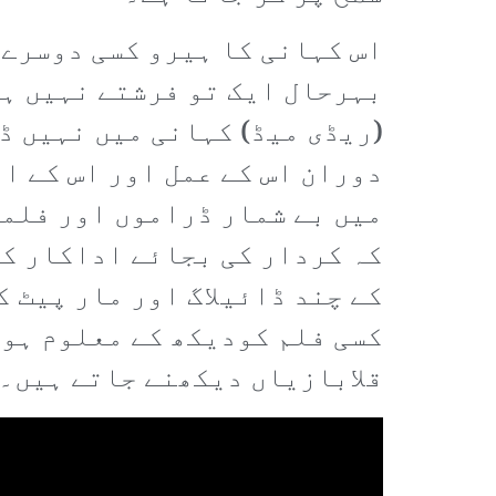
اس کہانی کا ہیرو کسی دوسرے 
بہرحال ایک تو فرشتے نہیں ہو
(ریڈی میڈ) کہانی میں نہیں ڈ
دوران اس کے عمل اور اس کے ا
میں بے شمار ڈراموں اور فلمو
کہ کردار کی بجائے اداکار کو
کے چند ڈائیلاگ اور مار پیٹ 
کسی فلم کودیکھ کے معلوم ہو ج
قلابازیاں دیکھنے جاتے ہیں۔