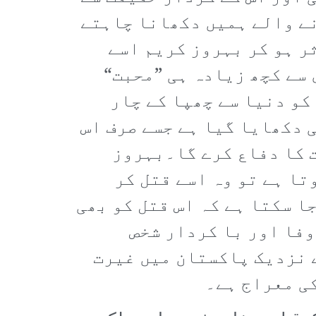
نے والے ہمیں دکھانا چاہتے
ر ہو کر بہروز کریم اسے
سے کچھ زیادہ ہی ”محبت“
کو دنیا سے چھپا کے چار
 دکھایا گیا ہے جسے صرف اس
ت کا دفاع کرے گا۔بہروز
تا ہے تو وہ اسے قتل کر
ا سکتا ہے کہ اس قتل کو بھی
وفا اور با کردار شخص
 نزدیک پاکستان میں غیرت
کی معراج ہے۔