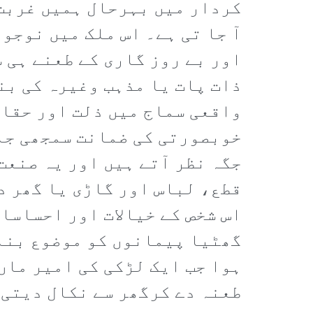
کردار میں بہرحال ہمیں غربت 
آ جا تی ہے۔ اس ملک میں نوجو
اور بے روز گاری کے طعنے ہی 
ذات پات یا مذہب وغیرہ کی بن
واقعی سماج میں ذلت اور حقار
خوبصورتی کی ضمانت سمجھی جات
جگہ نظر آتے ہیں اور یہ صنعت
قطع، لباس اور گاڑی یا گھر د
اس شخص کے خیالات اور احساسا
گھٹیا پیمانوں کو موضوع بنای
ہوا جب ایک لڑکی کی امیر ماں
طعنہ دے کرگھر سے نکال دیتی 