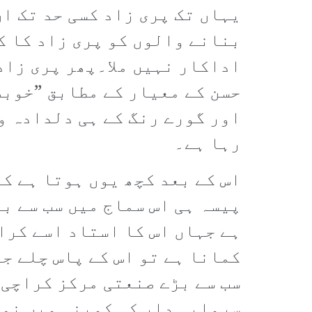
یہاں تک پری زاد کسی حد تک ا
بنانے والوں کو پری زاد کا ک
اداکار نہیں ملا۔پھر پری زاد 
حسن کے معیار کے مطابق ”خوبص
اور گورے رنگ کے ہی دلدادہ و
رہا ہے۔
اس کے بعد کچھ یوں ہوتا ہے کہ
پیسہ ہی اس سماج میں سب سے ب
ہے جہاں اس کا استاد اسے کرا
کمانا ہے تو اس کے پاس چلے ج
سب سے بڑے صنعتی مرکز کراچی 
سرمایہ دار کی کمپنی میں نوک