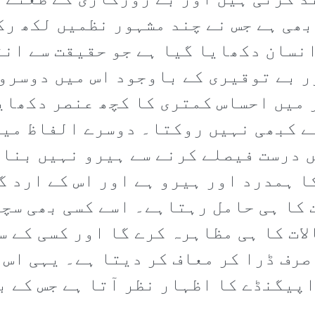
 کرتی ہیں اور بے روزگاری کے طعنے 
بھی ہے جس نے چند مشہور نظمیں لکھ رک
انسان دکھایا گیا ہے جو حقیقت سے ان
ر بے توقیری کے باوجود اس میں دوسروں
میں احساس کمتری کا کچھ عنصر دکھایا
ے کبھی نہیں روکتا۔ دوسرے الفاظ میں
 درست فیصلے کرنے سے ہیرو نہیں بنا 
ا ہمدرد اور ہیرو ہے اور اس کے ارد 
ت کا ہی حامل رہتاہے۔ اسے کسی بھی سچ
ات کا ہی مظاہرہ کرے گا اور کسی کے س
صرف ڈرا کر معاف کر دیتا ہے۔ یہی اس 
اپیگنڈے کا اظہار نظر آتا ہے جس کے 