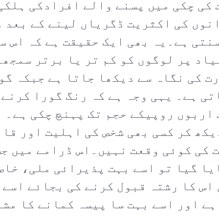
کی چکی میں پسنے والے افرادکی ہلکی 
انوں کی اکثریت ڈگریاں لینے کے بعد د
سنتی ہے۔یہ بھی ایک حقیقت ہے کہ اس س
یاد پر لوگوں کو کم تر یا برتر سمجھ
ت کی نگاہ سے دیکھا جاتا ہے جبکہ گو
ی ہے۔ یہی وجہ ہے کہ رنگ گورا کرنے 
 اربوں روپیکے حجم تک پہنچ چکی ہے۔ 
یکھ کر کسی بھی شخص کی اہلیت اور قا
ت کی کوئی وقعت نہیں۔اس ڈرامے میں جب
ا گیا تو اسے بہت پذیرائی ملی، خاص 
 اس کا رشتہ قبول کرنے کی بجائے اسے 
ہے اور اسے بہت سا پیسہ کمانے کا مش