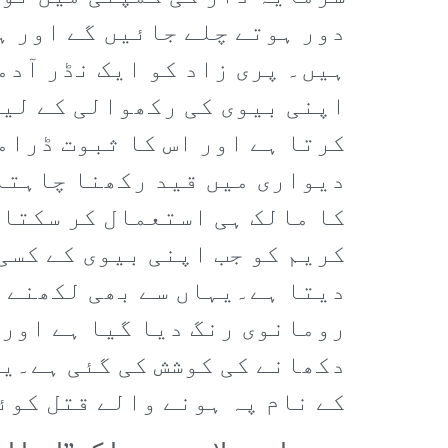
دور ہوتے چلے جائیں گے اور ہ
ہیں۔ پری زاد کو ایک نڈر آدم
اپنی بیوی کی رکھوالی کے لیے
کرتا ہے اور اس کا ثبوت ڈرامے
دیواری میں قید رکھنا چاہتا 
کا مالک ہی استعمال کر سکتا 
کریم کو جب اپنی بیوی کے کسی
دیتا ہے۔یہاں سے بھی لکھنے و
رومانوی رنگ دیا گیا ہے اور 
دکھانے کی کوشش کی گئی ہے۔ی
کے نام پہ ہونے والے قتل کوئ