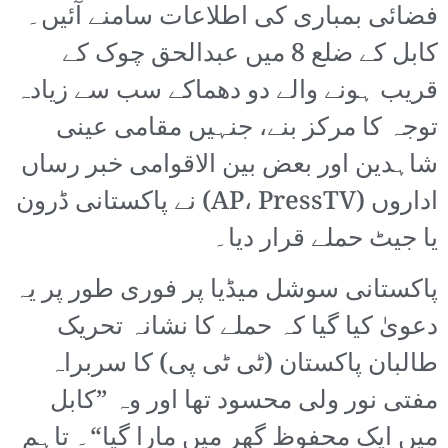
فضائی بمباری کی اطلاعات سامنے آئیں۔
کابل کے ضلع 8 میں عبدالحق چوک کے
قریب ہونے والے دو دھماکے سب سے زیادہ
توجہ کا مرکز بنے، جنہیں مقامی عینی
شاہدین اور بعض بین الاقوامی خبر رساں
اداروں (AP، PressTV) نے پاکستانی ڈرون
یا جیٹ حملے قرار دیا۔
پاکستانی سوشل میڈیا پر فوری طور پر یہ
دعویٰ کیا گیا کہ حملے کا نشانہ تحریک
طالبان پاکستان (ٹی ٹی پی) کا سربراہ
مفتی نور ولی محسود تھا اور وہ ”کابل
میں ایک محفوظ گھر میں مارا گیا“۔ تاہم