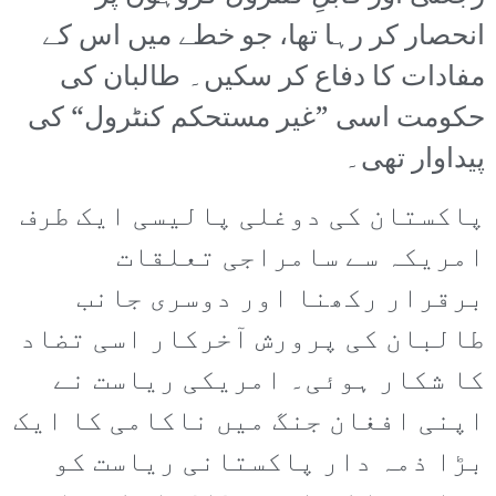
انحصار کر رہا تھا، جو خطے میں اس کے
مفادات کا دفاع کر سکیں۔ طالبان کی
حکومت اسی ”غیر مستحکم کنٹرول“ کی
پیداوار تھی۔
پاکستان کی دوغلی پالیسی ایک طرف
امریکہ سے سامراجی تعلقات
برقرار رکھنا اور دوسری جانب
طالبان کی پرورش آخرکار اسی تضاد
کا شکار ہوئی۔ امریکی ریاست نے
اپنی افغان جنگ میں ناکامی کا ایک
بڑا ذمہ دار پاکستانی ریاست کو