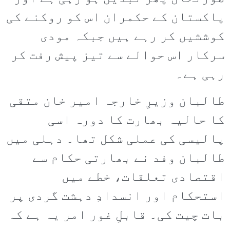
پاکستان کے حکمران اس کو روکنے کی
کوششیں کر رہے ہیں جبکہ مودی
سرکار اس حوالے سے تیز پیش رفت کر
رہی ہے۔
طالبان وزیرِ خارجہ امیر خان متقی
کا حالیہ بھارت کا دورہ اسی
پالیسی کی عملی شکل تھا۔ دہلی میں
طالبان وفد نے بھارتی حکام سے
اقتصادی تعلقات، خطے میں
استحکام اور انسدادِ دہشت گردی پر
بات چیت کی۔ قابلِ غور امر یہ ہے کہ