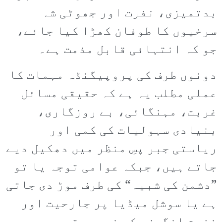
بدتمیزی، نفرت اور جھوٹی شہ
سرخیوں کا طوفان کھڑا کیا جائے،
جو کہ انتہائی قابل مذمت ہے۔
دونوں طرف کی پروپیگنڈہ مہمات کا
عملی مطلب یہ ہے کہ حقیقی مسائل
غربت، مہنگائی، بے روزگاری،
بنیادی سہولیات کی کمی اور
ریاستی جبر پسِ منظر میں دھکیل دیے
جاتے ہیں، جبکہ عوامی توجہ یا تو
”دشمن کی شبیہ“ کی طرف موڑ دی جاتی
ہے یا سوشل میڈیا پر جارحیت اور