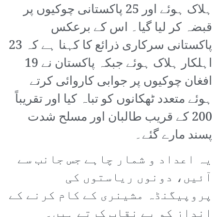
ہلاک ہوئے اور 25 پاکستانی چوکیوں پر
قبضہ کر لیا گیا۔ اس کے برعکس
پاکستانی سرکاری ذرائع کا کہنا ہے کہ 23
اہلکار ہلاک ہوئے جبکہ پاکستان نے 19
افغان چوکیوں پر جوابی کاروائی کرتے
ہوئے متعدد ٹھکانوں کو تباہ کیا اور تقریباً
200 کے قریب طالبان اور مسلح شدت
پسند مارے گئے۔
یہ اعداد و شمار چاہے جس جانب سے
آئیں، دونوں ریاستوں کی
پروپیگنڈہ مشینری کے کام کرنے کے
انداز کو بے نقاب کرتے ہیں۔