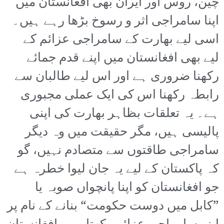
چین، روس اور ایران بھی افغانستان میں
اپنا سامراجی اثر و رسوخ بڑھا رہے ہیں۔
اسی لیے بھارت کے سامراجی عزائم کے
لیے بھی افغانستان میں اپنے قدم جمائے
رکھنا ضروری ہے اور اس لیے طالبان سے
رابطہ رکھنا اس کی ایک عملی مجبوری
ہے۔ یہ تعلقات بظاہر بھارت کی اپنی
پالیسی ہیں، مگر حقیقت میں وہ دیگر
سامراجی طاقتوں سے متصادم نہیں، گو
کہ پاکستان کے لیے یہ جان لیوا خطرہ ہے
جو افغانستان کو اپنا پانچواں صوبہ یا
”کابل میں دوست حکومت“ بنانے کے نام پر