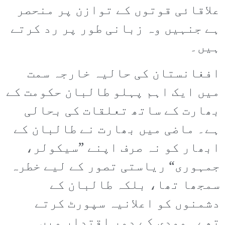
علاقائی قوتوں کے توازن پر منحصر
ہے جنہیں وہ زبانی طور پر رد کرتے
ہیں۔
افغانستان کی حالیہ خارجہ سمت
میں ایک اہم پہلو طالبان حکومت کے
بھارت کے ساتھ تعلقات کی بحالی
ہے۔ ماضی میں بھارت نے طالبان کے
ابھار کو نہ صرف اپنے ”سیکولر،
جمہوری“ ریاستی تصور کے لیے خطرہ
سمجھا تھا، بلکہ طالبان کے
دشمنوں کو اعلانیہ سپورٹ کرتے
تھے۔ مودی کے دور اقتدار میں