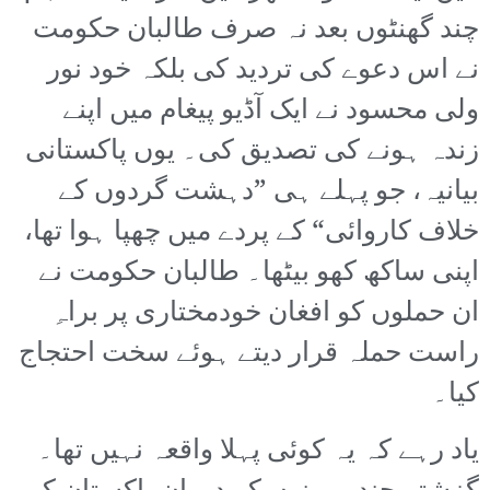
چند گھنٹوں بعد نہ صرف طالبان حکومت
نے اس دعوے کی تردید کی بلکہ خود نور
ولی محسود نے ایک آڈیو پیغام میں اپنے
زندہ ہونے کی تصدیق کی۔ یوں پاکستانی
بیانیہ، جو پہلے ہی ”دہشت گردوں کے
خلاف کاروائی“ کے پردے میں چھپا ہوا تھا،
اپنی ساکھ کھو بیٹھا۔ طالبان حکومت نے
ان حملوں کو افغان خودمختاری پر براہِ
راست حملہ قرار دیتے ہوئے سخت احتجاج
کیا۔
یاد رہے کہ یہ کوئی پہلا واقعہ نہیں تھا۔