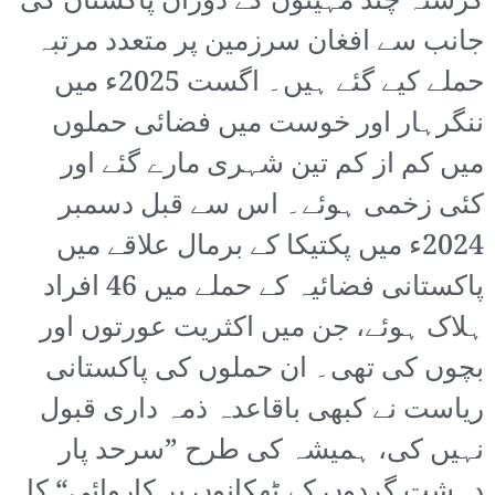
گزشتہ چند مہینوں کے دوران پاکستان کی
جانب سے افغان سرزمین پر متعدد مرتبہ
حملے کیے گئے ہیں۔ اگست 2025ء میں
ننگرہار اور خوست میں فضائی حملوں
میں کم از کم تین شہری مارے گئے اور
کئی زخمی ہوئے۔ اس سے قبل دسمبر
2024ء میں پکتیکا کے برمال علاقے میں
پاکستانی فضائیہ کے حملے میں 46 افراد
ہلاک ہوئے، جن میں اکثریت عورتوں اور
بچوں کی تھی۔ ان حملوں کی پاکستانی
ریاست نے کبھی باقاعدہ ذمہ داری قبول
نہیں کی، ہمیشہ کی طرح ”سرحد پار
دہشت گردوں کے ٹھکانوں پر کاروائی“ کا