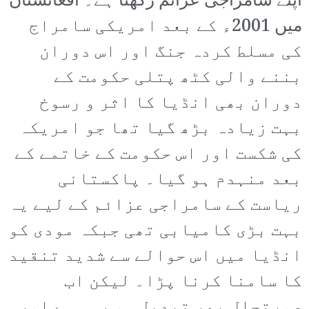
اپنے سامراجی عزائم رکھتا ہے۔ افغانستان
میں 2001ء کے بعد امریکی سامراج
کی مسلط کردہ جنگ اور اس دوران
بننے والی کٹھ پتلی حکومت کے
دوران بھی انڈیا کا اثر و رسوخ
بہت زیادہ بڑھ گیا تھا جو امریکہ
کی شکست اور اس حکومت کے خاتمے کے
بعد منہدم ہو گیا۔ پاکستانی
ریاست کے سامراجی عزائم کے لیے یہ
بہت بڑی کامیابی تھی جبکہ مودی کو
انڈیا میں اس حوالے سے شدید تنقید
کا سامنا کرنا پڑا۔ لیکن اب
صورتحال پھر تبدیل ہو رہی ہے اور