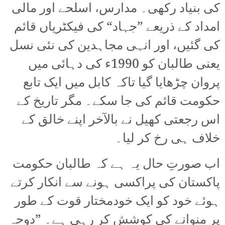
کی بنیاد رکھی۔ مدارس، اسلحے اور مالی
امداد کے ذریعے ”جہاد“ کی فیکٹریاں قائم
کی گئیں، اور انہی مجاہدین کی نئی نسل
یعنی طالبان کو 1990ء کی دہائی میں
پروان چڑھایا گیا تاکہ کابل میں ایک تابع
حکومت قائم کی جا سکے۔ مگر تاریخ کے
اس رجعتی کھیل نے بالآخر اپنے خالق کے
خلاف ہی رخ کر لیا۔
اب صورتِ حال یہ ہے کہ طالبان حکومت
پاکستان کی پراکسی ہونے سے انکار کرتے
ہوئے خود کو ایک خودمختار قوت کے طور
پر منوانے کی کوشش کر رہی ہے۔ ”دوحہ