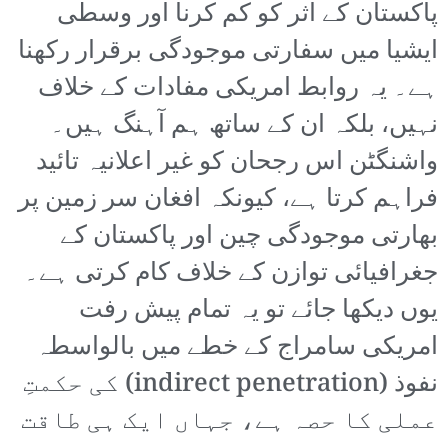
پاکستان کے اثر کو کم کرنا اور وسطی
ایشیا میں سفارتی موجودگی برقرار رکھنا
ہے۔ یہ روابط امریکی مفادات کے خلاف
نہیں، بلکہ ان کے ساتھ ہم آہنگ ہیں۔
واشنگٹن اس رجحان کو غیر اعلانیہ تائید
فراہم کرتا ہے، کیونکہ افغان سر زمین پر
بھارتی موجودگی چین اور پاکستان کے
جغرافیائی توازن کے خلاف کام کرتی ہے۔
یوں دیکھا جائے تو یہ تمام پیش رفت
امریکی سامراج کے خطے میں بالواسطہ
نفوذ (indirect penetration) کی حکمتِ
عملی کا حصہ ہے، جہاں ایک ہی طاقت