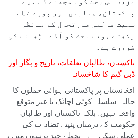
مزید اس بحث کو سمجھنے کے لیے
پاکستان، طالبان اور پورے خطے
سمیت عالمی صورتحال کو مدنظر
رکھتے ہوئے بحث کو آگے بڑھانے کی
ضرورت ہے۔
پاکستان، طالبان تعلقات، تاریخ و بگاڑ اور
ڈبل گیم کا شاخسانہ
افغانستان پر پاکستانی ہوائی حملوں کا
حالیہ سلسلہ کوئی اچانک یا غیر متوقع
واقعہ نہیں، بلکہ پاکستان اور طالبان
حکومت کے درمیان پنپتے تضادات کی
عملی شکل ہے۔ پچھلے چند برسوں میں یہ