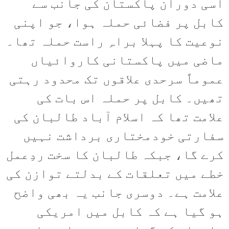
اسی دوران پاکستان کی جانب سے
کابل پر فضائی حملہ ہوا، جو اپنی
نوعیت کا پہلا براہِ راست حملہ تھا۔
ماضی میں پاکستانی کاروائیاں
عموماً سرحدی علاقوں تک محدود رہتی
تھیں۔ کابل پر حملہ اس بات کی
علامت تھا کہ اسلام آباد طالبان کی
سفارتی خودمختاری برداشت نہیں
کرے گا، جبکہ طالبان کا سخت ردِعمل
خطے میں تعلقات کے بدلتے توازن کی
علامت ہے۔ دوسری جانب یہ بھی واضح
ہو گیا ہے کہ کابل میں امریکی