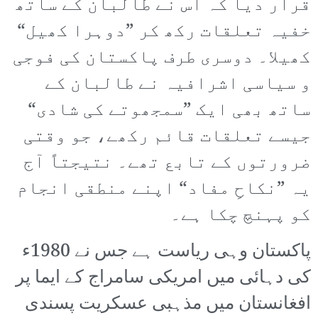
قرار دیا کہ اس نے طالبان کے ساتھ
خفیہ تعلقات رکھ کر ”دوہرا کھیل“
کھیلا۔ دوسری طرف پاکستان کی فوجی
و سیاسی اشرافیہ نے طالبان کے
ساتھ بھی ایک ”سمجھوتے کی شادی“
جیسے تعلقات قائم رکھے، جو وقتی
ضرورتوں کے تابع تھے۔ نتیجتاً آج
یہ ”نکاحِ مفاد“ اپنے منطقی انجام
کو پہنچ چکا ہے۔
پاکستان وہی ریاست ہے جس نے 1980ء
کی دہائی میں امریکی سامراج کے ایما پر
افغانستان میں مذہبی عسکریت پسندی