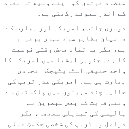
متضاد قوتوں کو اپنے وسیع تر مفاد
کے اندر سموئے رکھتی ہے۔
دوسری جانب، امریکہ اور بھارت کے
درمیان بظاہر سرد مہری برقرار
ہے، مگر یہ تضاد محض وقتی نوعیت
کا ہے۔ جنوبی ایشیا میں امریکہ کا
واحد حقیقی اسٹریٹیجک اتحادی
بھارت ہی ہے۔ امریکی صدر ٹرمپ کی
حالیہ چند مہینوں میں پاکستان سے
وقتی قربت کو بعض مبصرین نے
پالیسی کی تبدیلی سمجھا، مگر
دراصل وہ ٹرمپ کی شخصی حکمتِ عملی