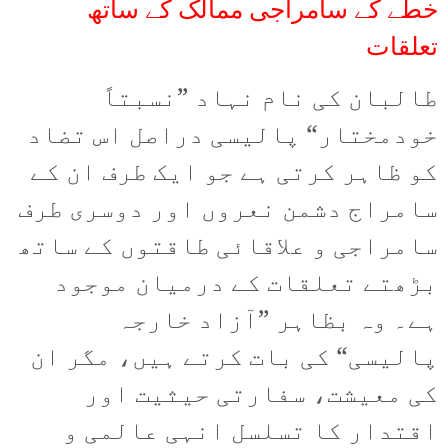
خطے کے سامراجی ممالک کے ساتھ
تعلقات
طالبان کی نام نہاد ”نسبتاً
خودمختار“ پالیسی دراصل اس تضاد
کو ظاہر کرتی ہے جو ایک طرف ان کے
سامراج دشمن نعروں اور دوسری طرف
سامراجی و علاقائی طاقتوں کے ساتھ
بڑھتے تعلقات کے درمیان موجود
ہے۔ وہ بظاہر ”آزاد خارجہ
پالیسی“ کی بات کرتے ہیں، مگر ان
کی معیشت، سفارتی حیثیت اور
اقتدار کا تسلسل انہی عالمی و