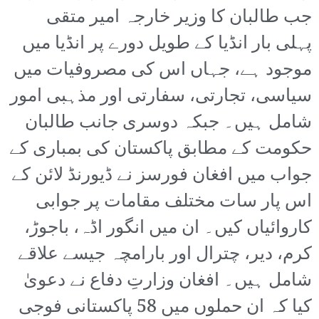
جب طالبان کا وزیر خارجہ امیر متقی
پہلی بار انڈیا کے طویل دورے پر انڈیا میں
موجود ہے، جہاں اس کی مصروفیات میں
سیاسی، تجارتی، سفارتی اور مذہبی امور
شامل ہیں۔ جبکہ دوسری جانب طالبان
حکومت کے مطابق پاکستان کی بمباری کے
جواب میں افغان فورسز نے ڈیورنڈ لائن کے
اس پار سات مختلف مقامات پر جوابی
کاروائیاں کیں۔ ان میں انگور اڈہ، باجوڑ،
کرم، دیر، چترال اور بارامچہ جیسے علاقے
شامل ہیں۔ افغان وزارتِ دفاع نے دعویٰ
کیا کہ ان حملوں میں 58 پاکستانی فوجی