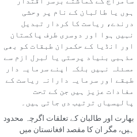
سامراج کے گماشتے برسر اقتدار
ہوں یا طالبان کے نام پر وحشی
درندے، ریاست کا کردار تبدیل
نہیں ہوا اور دوسری طرف پاکستان
اور انڈیا کے حکمران طبقات کو بھی
مذہبی بنیاد پرستی یا لبرل ازم سے
مسئلہ نہیں بلکہ اپنے سرمایہ دار
طبقے اور سرمایہ دارانہ ریاست کے
مفادات عزیز ہیں جن کے تحت
پالیسیاں ترتیب دی جاتی ہیں۔
بھارت اور طالبان کے تعلقات اگرچہ محدود
ہیں، مگر ان کا مقصد افغانستان میں