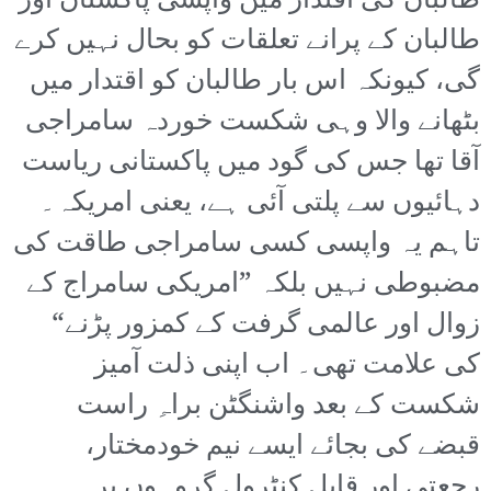
طالبان کی اقتدار میں واپسی پاکستان اور
طالبان کے پرانے تعلقات کو بحال نہیں کرے
گی، کیونکہ اس بار طالبان کو اقتدار میں
بٹھانے والا وہی شکست خوردہ سامراجی
آقا تھا جس کی گود میں پاکستانی ریاست
دہائیوں سے پلتی آئی ہے، یعنی امریکہ۔
تاہم یہ واپسی کسی سامراجی طاقت کی
مضبوطی نہیں بلکہ ”امریکی سامراج کے
زوال اور عالمی گرفت کے کمزور پڑنے“
کی علامت تھی۔ اب اپنی ذلت آمیز
شکست کے بعد واشنگٹن براہِ راست
قبضے کی بجائے ایسے نیم خودمختار،
رجعتی اور قابلِ کنٹرول گروہوں پر