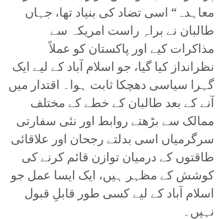
معاہدہ“ اسی تضاد کی بنیاد تھا، جہاں
طالبان نے براہِ راست امریکہ سے
مذاکرات کیے اور پاکستان کو عملاً
نظرانداز کیا گیا، جو اسلام آباد کے لیے ایک
گہرا سیاسی دھچکا ثابت ہوا۔ اقتدار میں
آنے کے بعد طالبان کے خطے کے مختلف
ممالک سے بڑھتے روابط اور نئی سفارتی
سرگرمیاں اسی بدلتے رجحان اور علاقائی
طاقتوں کے درمیان توازن قائم کرنے کی
کوشش کے مظہر ہیں، ایک ایسا عمل جو
اسلام آباد کے لیے کسی طور قابلِ قبول
نہیں۔