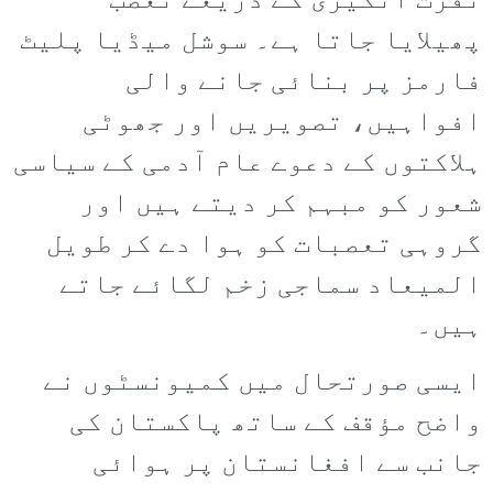
نفرت انگیزی کے ذریعے تعصب
پھیلایا جاتا ہے۔ سوشل میڈیا پلیٹ
فارمز پر بنائی جانے والی
افواہیں، تصویریں اور جھوٹی
ہلاکتوں کے دعوے عام آدمی کے سیاسی
شعور کو مبہم کر دیتے ہیں اور
گروہی تعصبات کو ہوا دے کر طویل
المیعاد سماجی زخم لگائے جاتے
ہیں۔
ایسی صورتحال میں کمیونسٹوں نے
واضح مؤقف کے ساتھ پاکستان کی
جانب سے افغانستان پر ہوائی