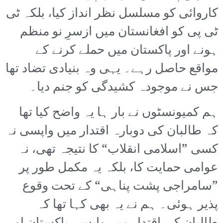
کاروائی کو مسلسل نظر انداز کیا، بلکہ ٹی
ٹی پی کو افغانستان میں ازسرِ نو منظم
ہونے اور پاکستان میں حملے کرنے کے
مواقع حاصل رہے۔ یہی وہ بنیادی تضاد تھا
جس نے موجودہ کشیدگی کو جنم دیا۔
ہم کمیونسٹوں نے بار ہا یہ واضح کیا تھا
کہ طالبان کی دوبارہ اقتدار میں واپسی نہ
کسی ”اسلامی انقلاب“ کا نتیجہ تھی، نہ
عوامی حمایت کا، بلکہ یہ مکمل طور پر
”سامراجی پشت پناہی“ کے تحت وقوع
پذیر ہوئی۔ ہم نے یہ بھی کہا تھا کہ