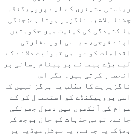
ریاستی مشینری کے لیے پروپیگنڈہ
چلانا بلاشبہ ناگزیر ہوتا ہے: جنگی
یا کشیدگی کی کیفیت میں حکومتیں
اپنے فوجی، سیاسی اور سفارتی
اقدامات کو عوامی قبولیت دلانے کے
لیے بڑے پیمانے پر پیغام رسانی پر
انحصار کرتی ہیں۔ مگر اس
ناگزیریت کا مطلب یہ ہرگز نہیں کہ
اسی پروپیگنڈے کو استعمال کر کے
عوام کی آنکھوں میں دھول جھونکی
جائے، قومی جذبات کو جان بوجھ کر
بھڑکایا جائے، یا سوشل میڈیا پر