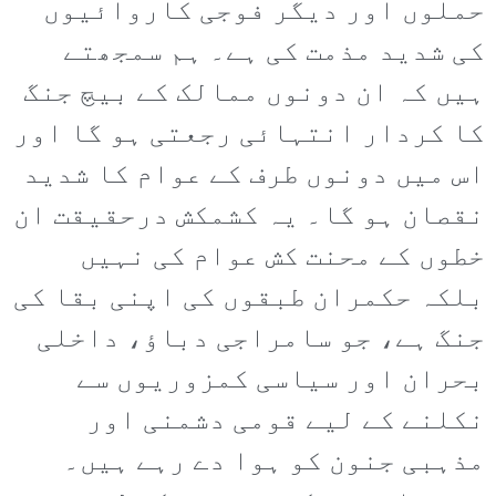
حملوں اور دیگر فوجی کاروائیوں
کی شدید مذمت کی ہے۔ ہم سمجھتے
ہیں کہ ان دونوں ممالک کے بیچ جنگ
کا کردار انتہائی رجعتی ہو گا اور
اس میں دونوں طرف کے عوام کا شدید
نقصان ہو گا۔ یہ کشمکش درحقیقت ان
خطوں کے محنت کش عوام کی نہیں
بلکہ حکمران طبقوں کی اپنی بقا کی
جنگ ہے، جو سامراجی دباؤ، داخلی
بحران اور سیاسی کمزوریوں سے
نکلنے کے لیے قومی دشمنی اور
مذہبی جنون کو ہوا دے رہے ہیں۔