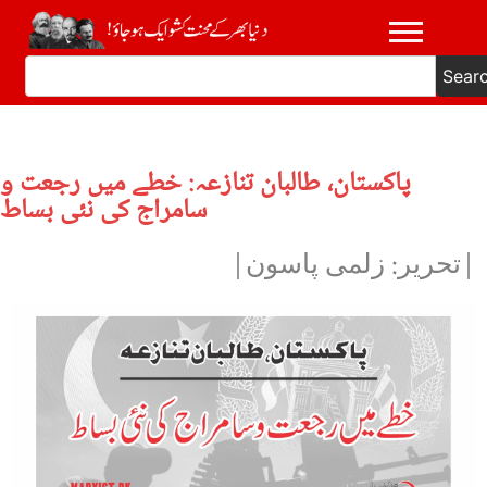
Sear
پاکستان، طالبان تنازعہ: خطے میں رجعت و
سامراج کی نئی بساط
|تحریر: زلمی پاسون|