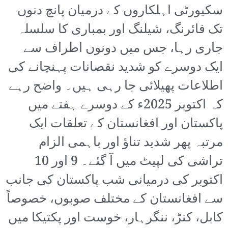
سکیورٹی اہلکاروں کے درمیان پانچ دنوں
تک فائرنگ، شیلنگ اور بمباری کا سلسلہ
جاری رہا، جس میں دونوں اطراف سے
ایک دوسرے کو شدید نقصانات پہنچانے کی
اطلاعات پھیلائی جا رہی ہیں۔ واضح رہے
کہ اکتوبر 2025ء کے دوسرے ہفتے میں
پاکستان اور افغانستان کے تعلقات ایک
مرتبہ پھر شدید تناؤ اور باہمی الزام
تراشی کی لپیٹ میں آ گئے۔ 9 اور 10
اکتوبر کی درمیانی شب پاکستان کی جانب
سے افغانستان کے مختلف صوبوں، خصوصاً
کابل، کنڑ، ننگرہار، خوست اور پکتیکا میں