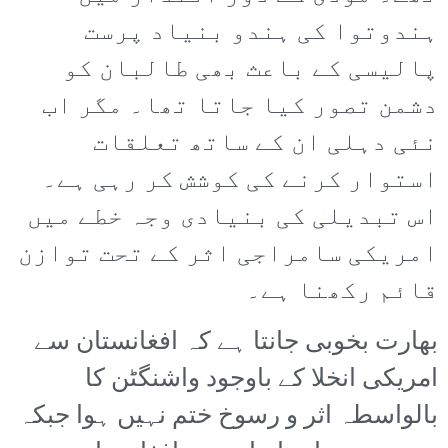
ہندوتوا کی ہندو بنیاد پرست
پالیسی کے باعث بھی طالبان کو
دشمن تصور کیا جاتا تھا۔ مگر اب
نئی دہلی ان کے ساتھ تعلقات
استوار کرنے کی کوشش کر رہی ہے۔
اس تبدیلی کی بنیادی وجہ خطے میں
امریکی سامراجی اثر کے تحت توازن
قائم رکھنا ہے۔
بھارت بخوبی جانتا ہے کہ افغانستان سے
امریکی انخلا کے باوجود واشنگٹن کا
بالواسطہ اثر و رسوخ ختم نہیں ہوا جبکہ