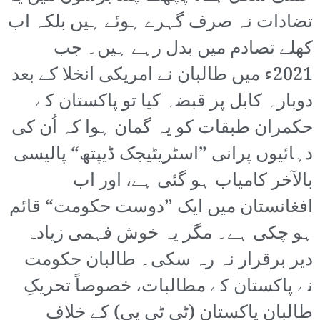
تضادات نہ صرف گہرے ہوئے ہیں بلکہ اب
کھلے تصادم میں بدل رہے ہیں۔ جب
2021ء میں طالبان نے امریکی انخلا کے بعد
دوبارہ کابل پر قبضہ کیا تو پاکستان کے
حکمران طبقات کو یہ گمان ہوا کہ اُن کی
دہائیوں پرانی ”اسٹریٹیجک ڈیپتھ“ پالیسی
بالآخر کامیاب ہو گئی ہے، اور اب
افغانستان میں ایک ”دوست حکومت“ قائم
ہو چکی ہے۔ مگر یہ خوش فہمی زیادہ
دیر برقرار نہ رہ سکی۔ طالبان حکومت
نے پاکستان کے مطالبات، خصوصاً تحریکِ
طالبان پاکستان (ٹی ٹی پی) کے خلاف