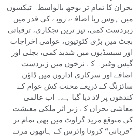
بحران کا تمام تر بوجھ بالواسطہ ٹیکسوں
میں ہوش ربا اضافے، روپے کی قدر میں
زبردست کمی، تیز ترین نجکاری، ترقیاتی
بجٹ میں بڑی کٹوتیوں، عوامی اخراجات
اور سبسڈیوں میں شدید کمی، بجلی اور
گیس وغیرہ کے نرخوں میں زبردست
اضافے اور سرکاری اداروں میں ڈاؤن
سائزنگ کے ذریعے محنت کش عوام کے
کندھوں پر لاد دیا گیا ہے۔ اب عالمی
معاشی بحران کے زیر اثر ملکی معیشت
کی متوقع مزید گراوٹ میں بھی تمام تر
”قربانی“ کرونا وائرس کے ہاتھوں مرتے