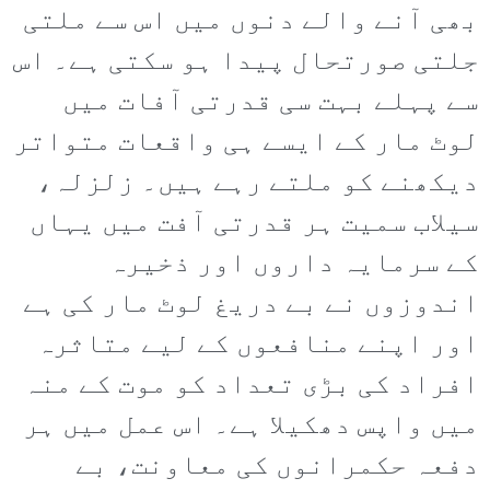
بھی آنے والے دنوں میں اس سے ملتی
جلتی صورتحال پیدا ہو سکتی ہے۔ اس
سے پہلے بہت سی قدرتی آفات میں
لوٹ مار کے ایسے ہی واقعات متواتر
دیکھنے کو ملتے رہے ہیں۔ زلزلہ،
سیلاب سمیت ہر قدرتی آفت میں یہاں
کے سرمایہ داروں اور ذخیرہ
اندوزوں نے بے دریغ لوٹ مار کی ہے
اور اپنے منافعوں کے لیے متاثرہ
افراد کی بڑی تعداد کو موت کے منہ
میں واپس دھکیلا ہے۔ اس عمل میں ہر
دفعہ حکمرانوں کی معاونت، بے