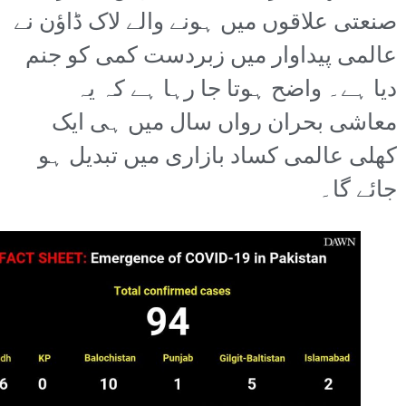
صنعتی علاقوں میں ہونے والے لاک ڈاؤن نے
عالمی پیداوار میں زبردست کمی کو جنم
دیا ہے۔ واضح ہوتا جا رہا ہے کہ یہ
معاشی بحران رواں سال میں ہی ایک
کھلی عالمی کساد بازاری میں تبدیل ہو
جائے گا۔