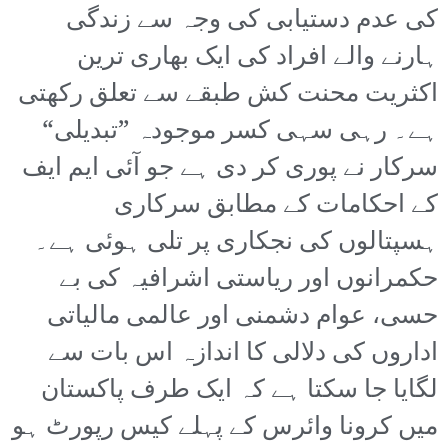
کی عدم دستیابی کی وجہ سے زندگی
ہارنے والے افراد کی ایک بھاری ترین
اکثریت محنت کش طبقے سے تعلق رکھتی
ہے۔ رہی سہی کسر موجودہ ”تبدیلی“
سرکار نے پوری کر دی ہے جو آئی ایم ایف
کے احکامات کے مطابق سرکاری
ہسپتالوں کی نجکاری پر تلی ہوئی ہے۔
حکمرانوں اور ریاستی اشرافیہ کی بے
حسی، عوام دشمنی اور عالمی مالیاتی
اداروں کی دلالی کا اندازہ اس بات سے
لگایا جا سکتا ہے کہ ایک طرف پاکستان
میں کرونا وائرس کے پہلے کیس رپورٹ ہو