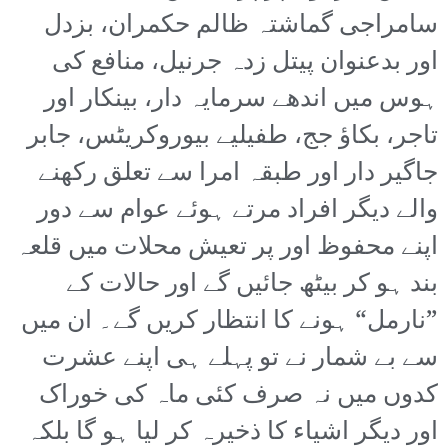
سامراجی گماشتہ ظالم حکمران، بزدل
اور بدعنوان پیتل زدہ جرنیل، منافع کی
ہوس میں اندھے سرمایہ دار، بینکار اور
تاجر، بکاؤ جج، طفیلیے بیوروکریٹس، جابر
جاگیر دار اور طبقہ امرا سے تعلق رکھنے
والے دیگر افراد مرتے ہوئے عوام سے دور
اپنے محفوظ اور پر تعیش محلات میں قلعہ
بند ہو کر بیٹھ جائیں گے اور حالات کے
”نارمل“ ہونے کا انتظار کریں گے۔ ان میں
سے بے شمار نے تو پہلے ہی اپنے عشرت
کدوں میں نہ صرف کئی ماہ کی خوراک
اور دیگر اشیاء کا ذخیرہ کر لیا ہو گا بلکہ