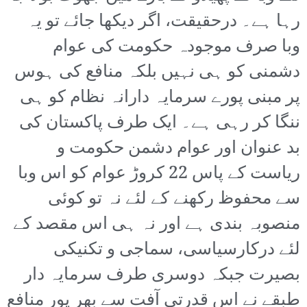
رہا ہے۔ درحقیقت، اگر دیکھا جائے تو یہ
وبا صرف موجودہ حکومت کی عوام
دشمنی کو ہی نہیں بلکہ منافع کی ہوس
پر مبنی پورے سرمایہ دارانہ نظام کو ہی
ننگا کر رہی ہے۔ ایک طرف پاکستان کی
بد عنوان اور عوام دشمن حکومت و
ریاست کے پاس 22 کروڑ عوام کو اس وبا
سے محفوظ رکھنے کے لئے نہ تو کوئی
منصوبہ بندی ہے اور نہ ہی اس مقصد کے
لئے درکارسیاسی، سماجی و تکنیکی
بصیرت جبکہ دوسری طرف سرمایہ دار
طبقے نے اس قدرتی آفت سے بھر پور منافع