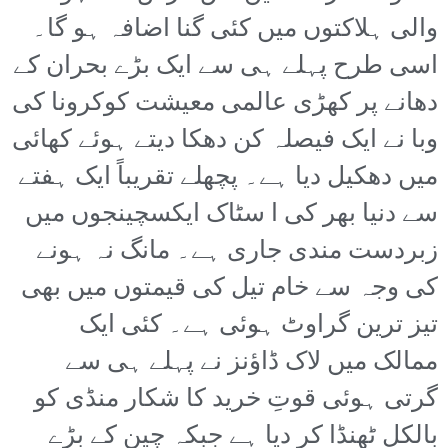
والی ہلاکتوں میں کئی گنا اضافہ ہو گا۔
اسی طرح پہلے ہی سے ایک بڑے بحران کے
دھانے پر کھڑی عالمی معیشت کوکرونا کی
وبا نے ایک فیصلہ کن دھکا دیتے ہوئے کھائی
میں دھکیل دیا ہے۔ پچھلے تقریباً ایک ہفتے
سے دنیا بھر کی ا سٹاک ایکسچینجوں میں
زبردست مندی جاری ہے۔ مانگ نہ ہونے
کی وجہ سے خام تیل کی قیمتوں میں بھی
تیز ترین گراوٹ ہوئی ہے۔ کئی ایک
ممالک میں لاک ڈاؤنز نے پہلے ہی سے
گرتی ہوئی قوتِ خرید کا شکار منڈی کو
بالکل ٹھنڈا کر دیا ہے جبکہ چین کے بڑے