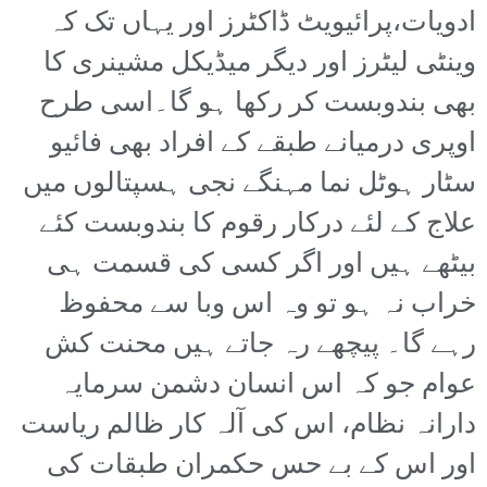
ادویات،پرائیویٹ ڈاکٹرز اور یہاں تک کہ
وینٹی لیٹرز اور دیگر میڈیکل مشینری کا
بھی بندوبست کر رکھا ہو گا۔اسی طرح
اوپری درمیانے طبقے کے افراد بھی فائیو
سٹار ہوٹل نما مہنگے نجی ہسپتالوں میں
علاج کے لئے درکار رقوم کا بندوبست کئے
بیٹھے ہیں اور اگر کسی کی قسمت ہی
خراب نہ ہو تو وہ اس وبا سے محفوظ
رہے گا۔ پیچھے رہ جاتے ہیں محنت کش
عوام جو کہ اس انسان دشمن سرمایہ
دارانہ نظام، اس کی آلہ کار ظالم ریاست
اور اس کے بے حس حکمران طبقات کی