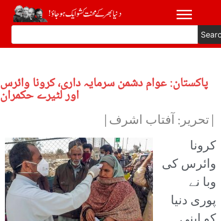
Sear
پاکستان: عوام دشمن سرمایہ داری، کرونا وائرس
اور لٹیرے حکمران
|تحریر: آفتاب اشرف|
کرونا
وائرس کی
وبا نے
پوری دنیا
کو اپنی