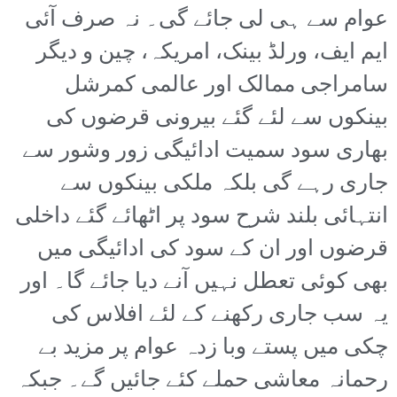
عوام سے ہی لی جائے گی۔ نہ صرف آئی
ایم ایف، ورلڈ بینک، امریکہ، چین و دیگر
سامراجی ممالک اور عالمی کمرشل
بینکوں سے لئے گئے بیرونی قرضوں کی
بھاری سود سمیت ادائیگی زور وشور سے
جاری رہے گی بلکہ ملکی بینکوں سے
انتہائی بلند شرح سود پر اٹھائے گئے داخلی
قرضوں اور ان کے سود کی ادائیگی میں
بھی کوئی تعطل نہیں آنے دیا جائے گا۔ اور
یہ سب جاری رکھنے کے لئے افلاس کی
چکی میں پستے وبا زدہ عوام پر مزید بے
رحمانہ معاشی حملے کئے جائیں گے۔ جبکہ