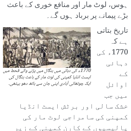
ہوس، لوٹ مار اور منافع خوری کے باعث
بڑے پیمانے پر برباد ہوں گے۔
تاریخ بتاتی
ہے کہ
1770ء کی
دہائی
1770ء کی دہائی میں بنگال میں پڑنے والے قحط میں
کے
ایسٹ انڈیا کمپنی کی لوٹ مار کے باعث بنگال کی
اوائل
ایک چوتھائی آبادی اپنی جان سے ہاتھ دھو بیٹھی۔
میں جب
خشک سالی اور برٹش ایسٹ انڈیا
کمپنی کی سامراجی لوٹ مار کی
پالیسیوں کے کارن کمپنی کے زیر