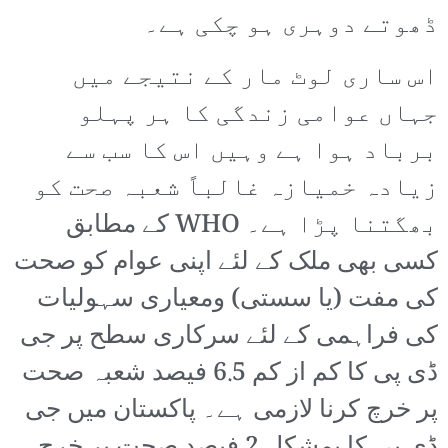
ڈھوتے دوہری ہو چکی ہے۔
اس ساری لوٹ مار کے نتیجے میں
جہاں عوامی زندگی کا ہر پہلو
برباد ہوا ہے وہیں اس کا سب سے
زیادہ خمیازہ غالباً شعبہ صحت کو
بھگتنا پڑا ہے۔ WHO کے مطابق
کسی بھی ملک کے لئے اپنی عوام کو صحت
کی مفت (یا سستی) ومعیاری سہولیات
کی فراہمی کے لئے سرکاری سطح پر جی
ڈی پی کا کم از کم 6.5 فیصد شعبہ صحت
پر خرچ کرنا لازمی ہے۔ پاکستان میں جی