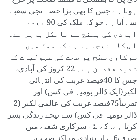
ڈی پی کا بمشکل 2 فیصد صحت پر خرچ
ہوتا ہے جس کا بھی بڑا حصہ نجی شعبے
سے آتا ہے جو کہ ملک کی 90 فیصد
آبادی کی پہنچ سے بالکل باہر ہے۔
اس کا نتیجہ یہ ہے کہ ملک میں
سرکاری سطح پر صحت کی سہولیات کا
شدید فقدان ہے۔ 22 کروڑ کی آبادی،
جس کا 40فیصد غربت کی انتہائی
لکیر(ایک ڈالر یومیہ فی کس) اور
تقریباً75فیصد غربت کی عالمی لکیر (2
ڈالر یومیہ فی کس) سے نیچے زندگی بسر
کرتا ہے، کے لئے سرکاری شعبے میں
صرف6ہزار بنیادی مراکز صحت،