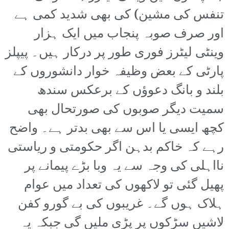
تنفس کی مشین) کی بھی شدید کمی ہے
اور صرف صوبہ پنجاب میں ایک ہزار
وینٹی لیٹرز فوری طور پر درکار ہیں۔ پیپلز
پارٹی کے بعض وظیفہ خوار دانشوروں کے
بلند و بانگ دعوؤں کے برعکس سندھ
سمیت دیگر صوبوں کی صورتحال بھی
کچھ ایسی یا اس سے بھی بدتر ہے۔ واضح
رہے کہ خاکم بدہن اگر حکومتی و ریاستی
نااہلی کی وجہ سے یہ وبا بڑے پیمانے پر
پھیل گئی تو لاکھوں کی تعداد میں عوام
ہلاک ہوں گے۔ غریبوں کی بے گورو کفن
لاشیں سڑکوں پر پڑی ملیں گی جبکہ یہ