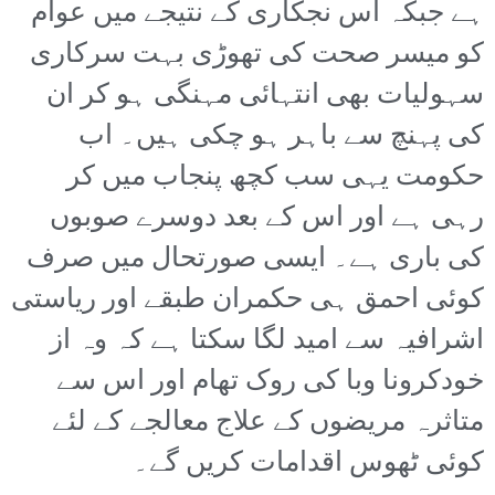
ہے جبکہ اس نجکاری کے نتیجے میں عوام
کو میسر صحت کی تھوڑی بہت سرکاری
سہولیات بھی انتہائی مہنگی ہو کر ان
کی پہنچ سے باہر ہو چکی ہیں۔ اب
حکومت یہی سب کچھ پنجاب میں کر
رہی ہے اور اس کے بعد دوسرے صوبوں
کی باری ہے۔ ایسی صورتحال میں صرف
کوئی احمق ہی حکمران طبقے اور ریاستی
اشرافیہ سے امید لگا سکتا ہے کہ وہ از
خودکرونا وبا کی روک تھام اور اس سے
متاثرہ مریضوں کے علاج معالجے کے لئے
کوئی ٹھوس اقدامات کریں گے۔