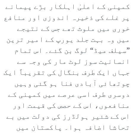
کمپنی کے اعلیٰ اہلکار بڑے پیمانے
پر غلے کی ذخیرہ اندوزی اور منافع
خوری میں ملوث تھے جس کے نتیجے
میں وہ بہت جلد یورپ کے امیر ترین
”سیلف میڈ“ لوگ بن گئے۔ اس تمام
انسانیت سوز لوٹ مار کی وجہ سے
جہاں ایک طرف بنگال کی تقریباً ایک
چوتھائی آبادی فنا ہو گئی وہیں
دوسری طرف اسی عرصے میں کمپنی کے
منافعوں، اس کے حصص کی قیمت اور
اس کے شئیر ہولڈرز کی دولت میں بے
تحاشا اضافہ ہوا۔ پاکستان میں