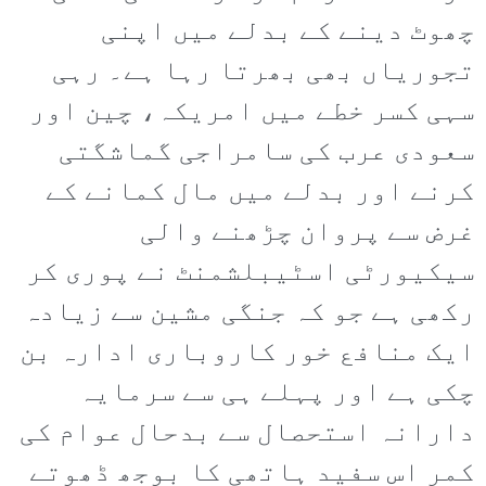
چھوٹ دینے کے بدلے میں اپنی
تجوریاں بھی بھرتا رہا ہے۔ رہی
سہی کسر خطے میں امریکہ، چین اور
سعودی عرب کی سامراجی گماشگتی
کرنے اور بدلے میں مال کمانے کے
غرض سے پروان چڑھنے والی
سیکیورٹی اسٹیبلشمنٹ نے پوری کر
رکھی ہے جو کہ جنگی مشین سے زیادہ
ایک منافع خور کاروباری ادارہ بن
چکی ہے اور پہلے ہی سے سرمایہ
دارانہ استحصال سے بدحال عوام کی
کمر اس سفید ہاتھی کا بوجھ ڈھوتے