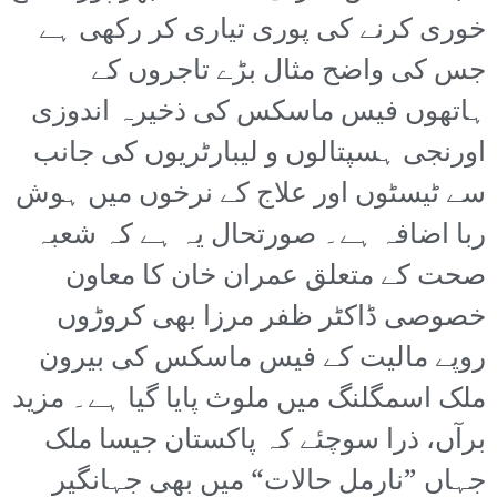
خوری کرنے کی پوری تیاری کر رکھی ہے
جس کی واضح مثال بڑے تاجروں کے
ہاتھوں فیس ماسکس کی ذخیرہ اندوزی
اورنجی ہسپتالوں و لیبارٹریوں کی جانب
سے ٹیسٹوں اور علاج کے نرخوں میں ہوش
ربا اضافہ ہے۔ صورتحال یہ ہے کہ شعبہ
صحت کے متعلق عمران خان کا معاون
خصوصی ڈاکٹر ظفر مرزا بھی کروڑوں
روپے مالیت کے فیس ماسکس کی بیرون
ملک اسمگلنگ میں ملوث پایا گیا ہے۔ مزید
برآں، ذرا سوچئے کہ پاکستان جیسا ملک
جہاں ”نارمل حالات“ میں بھی جہانگیر