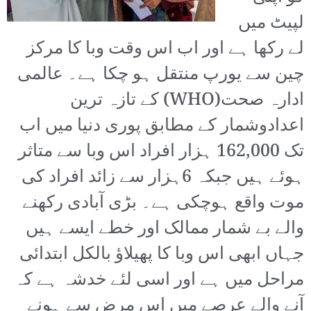
لپیٹ میں
لے رکھا ہے اور اب اس وقت وبا کا مرکز
چین سے یورپ منتقل ہو چکا ہے۔ عالمی
ادارہ صحت(WHO) کے تازہ ترین
اعدادوشمار کے مطابق پوری دنیا میں اب
تک 162,000 ہزار افراد اس وبا سے متاثر
ہوئے ہیں جبکہ 6ہزار سے زائد افراد کی
موت واقع ہوچکی ہے۔ بڑی آبادی رکھنے
والے بے شمار ممالک اور خطے ایسے ہیں
جہاں ابھی اس وبا کا پھیلاؤ بالکل ابتدائی
مراحل میں ہے اور اسی لئے خدشہ ہے کہ
آنے والے عرصے میں اس مرض سے ہونے