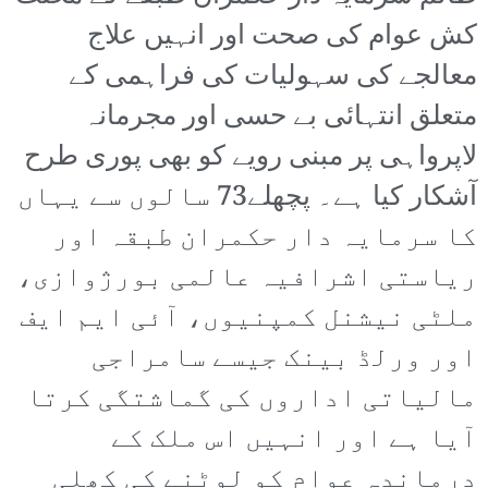
کش عوام کی صحت اور انہیں علاج
معالجے کی سہولیات کی فراہمی کے
متعلق انتہائی بے حسی اور مجرمانہ
لاپرواہی پر مبنی رویے کو بھی پوری طرح
آشکار کیا ہے۔ پچھلے73 سالوں سے یہاں
کا سرمایہ دار حکمران طبقہ اور
ریاستی اشرافیہ عالمی بورژوازی،
ملٹی نیشنل کمپنیوں، آئی ایم ایف
اور ورلڈ بینک جیسے سامراجی
مالیاتی اداروں کی گماشتگی کرتا
آیا ہے اور انہیں اس ملک کے
درماندہ عوام کو لوٹنے کی کھلی