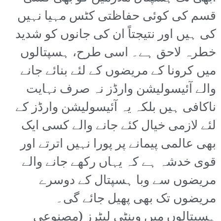
قسم کی کوئی حفاظتی کٹس مہیا نہیں
کی ہیں اور نتیجتاً ان کی جانوں کو شدید
خطرہ لاحق ہے۔ اسی طرح، ہسپتالوں
میں کرونا کے مریضوں کے لئے بنائے جانے
والے آئیسولیشن وارڈز نہ صرف نہایت
ناکافی ہیں بلکہ یہ آئیسولیشن وارڈز کے
لئے لازمی خیال کئے جانے والے کسی ایک
بھی عالمی پیمانے پر پورا نہیں اترتے اور
قوی خدشہ ہے کہ یہاں رکھے جانے والے
مریضوں سے وبا ہسپتال کے دوسرے
مریضوں تک بھی پھیل جائے گی۔
ہسپتالوں میں وینٹی لیٹرز (مصنوعی