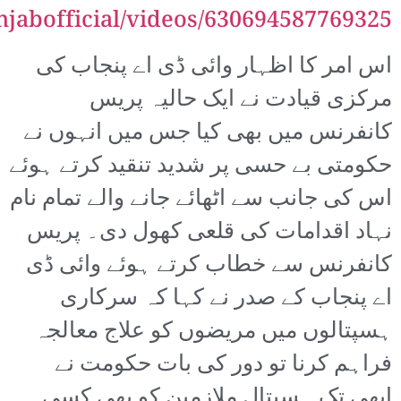
abofficial/videos/630694587769325/
اس امر کا اظہار وائی ڈی اے پنجاب کی
مرکزی قیادت نے ایک حالیہ پریس
کانفرنس میں بھی کیا جس میں انہوں نے
حکومتی بے حسی پر شدید تنقید کرتے ہوئے
اس کی جانب سے اٹھائے جانے والے تمام نام
نہاد اقدامات کی قلعی کھول دی۔ پریس
کانفرنس سے خطاب کرتے ہوئے وائی ڈی
اے پنجاب کے صدر نے کہا کہ سرکاری
ہسپتالوں میں مریضوں کو علاج معالجہ
فراہم کرنا تو دور کی بات حکومت نے
ابھی تک ہسپتال ملازمین کو بھی کسی