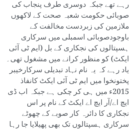
رہے تھے جبکہ دوسری طرف پنجاب کی
صوبائی حکومت شعبہ صحت کے لاکھوں
ملازمین کی زبردست مخالفت کے
باوجودصوبائی اسمبلی میں سرکاری
ہسپتالوں کی نجکاری کے بل (ایم ٹی آئی
ایکٹ) کو منظور کرانے میں مشغول تھی۔
یاد رہے کہ یہ نام نہاد تبدیلی سرکارخیبر
پختونخوا میں ایم ٹی آئی ایکٹ کانفاذ
2015ء میں ہی کر چکی ہے جبکہ اب ڈی
ایچ اے/آر ایچ اے ایکٹ کے نام پر اس
نجکاری کا دائرہ کار صوبے کے چھوٹے
سرکاری ہسپتالوں تک بھی پھیلایا جا رہا