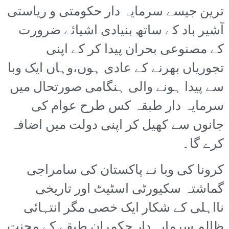
ترین جیسے سرمایہ دار حکومتی و ریاستی
آشیر باد کے ساتھ بنیادی اشیائے ضرورت
کے مصنوعی بحران پیدا کر کے اپنی
تجوریاں بھرنے کے عادی ہوں،وہاں ایک وبا
سے پیدا ہونے والی ہنگامی صورتحال میں
سرمایہ دار طبقہ کس طرح عوام کی
جانوں سے کھیل کر اپنی دولت میں اضافہ
کرے گا۔
کرونا کی وبا نے پاکستان کی سامراجی
گماشتہ سکیورٹی اسٹیٹ اور تاریخی
نااہلی کے شکار ایک خصی مگر انتہائی
ظالم سرمایہ دار حکمران طبقے کے محنت