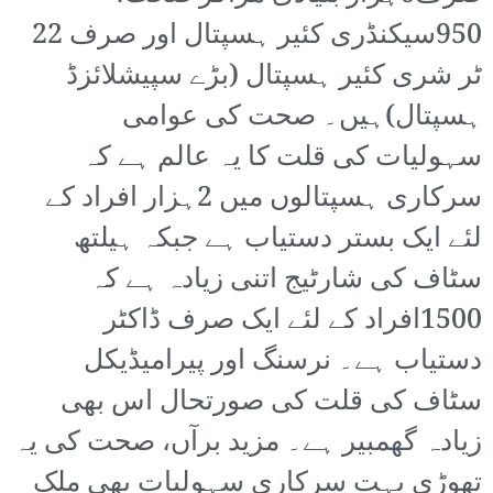
950سیکنڈری کئیر ہسپتال اور صرف 22
ٹر شری کئیر ہسپتال (بڑے سپیشلائزڈ
ہسپتال)ہیں۔ صحت کی عوامی
سہولیات کی قلت کا یہ عالم ہے کہ
سرکاری ہسپتالوں میں 2ہزار افراد کے
لئے ایک بستر دستیاب ہے جبکہ ہیلتھ
سٹاف کی شارٹیج اتنی زیادہ ہے کہ
1500افراد کے لئے ایک صرف ڈاکٹر
دستیاب ہے۔ نرسنگ اور پیرامیڈیکل
سٹاف کی قلت کی صورتحال اس بھی
زیادہ گھمبیر ہے۔ مزید برآں، صحت کی یہ
تھوڑی بہت سرکاری سہولیات بھی ملک