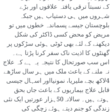
کے نسبتاً ترقی یافتہ علاقوں اور بڑے
شہروں میں ہی دستیاب ہیں جبکہ
بلوچستان جیسے پسماندہ خطوں میں تو
مریض کو محض کسی ڈاکٹر کی شکل
دیکھنے کے لئے بھی ٹوٹی ہوئی سڑکوں پر
گھنٹوں کا اذیت ناک سفر کرنا پڑتا ہے۔
اس سب صورتحال کا نتیجہ یہ ہے کہ علاج
نہ ملنے کے باعث ملک میں ہر سال ساڑھے
4لاکھ بچے ملیریا، نمونیااور اسہال جیسی
قابل علاج بیماریوں کے باعث جاں بحق
ہوتے ہیں۔ سالانہ50ہزار عورتیں ایک نئی
زندگی کو جنم دیتے ہوئے زچگی کی