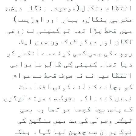
انتظام بنگال (موجودہ بنگلہ دیش،
مغربی بنگال، بہار اور اوڑیسہ)
میں قحط پڑا تھا تو کمپنی نے زرعی
لگان اور دیگر ٹیکسوں میں ایک
روپے کی بھی کمی کرنے سے انکار کر
دیا تھا۔ کمپنی کی ظالم سامراجی
انتظامیہ نے نہ صرف قحط سے عوام
کو بچانے کے لئے کوئی اقدامات
نہیں کئے بلکہ بھوک سے مرتے لوگوں
کے پاس بچا کچھا جو تھا وہ بھی
ٹیکس وصولی کی مد میں سنگین کی
نوک پران سے چھین لیا گیا۔ بلکہ