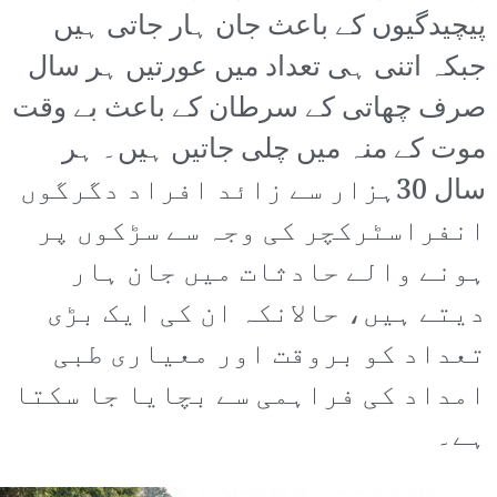
پیچیدگیوں کے باعث جان ہار جاتی ہیں
جبکہ اتنی ہی تعداد میں عورتیں ہر سال
صرف چھاتی کے سرطان کے باعث بے وقت
موت کے منہ میں چلی جاتیں ہیں۔ ہر
سال 30ہزار سے زائد افراد دگرگوں
انفراسٹرکچر کی وجہ سے سڑکوں پر
ہونے والے حادثات میں جان ہار
دیتے ہیں، حالانکہ ان کی ایک بڑی
تعداد کو بروقت اور معیاری طبی
امداد کی فراہمی سے بچایا جا سکتا
ہے۔