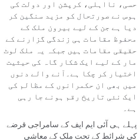
حسی، نااہلی، کرپشن اور دولت کی
ہوس نے صورتحال کو مزید سنگین کر
دیا ہے جن کے لیے بیرون ملک کے
محفوظ مقامات ہی زندگی گزارنے کے
حقیقی مقامات ہیں جبکہ یہ ملک لوٹ
مار کے لیے ایک شکار گاہ کی حیثیت
اختیار کر چکا ہے۔آنے والے دنوں
میں بھی ان حکمرانوں کے مظالم کی
ایک نئی تاریخ رقم ہونے جا رہی
ہے۔
پہلے ہی آئی ایم ایف کے سامراجی قرضے
کی شرائط کے تحت ملک کے معاشی