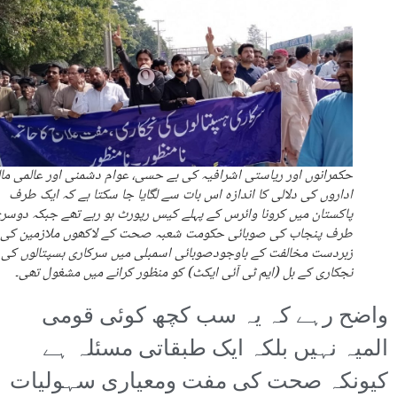
حکمرانوں اور ریاستی اشرافیہ کی بے حسی، عوام دشمنی اور عالمی مال
اداروں کی دلالی کا اندازہ اس بات سے لگایا جا سکتا ہے کہ ایک طرف
پاکستان میں کرونا وائرس کے پہلے کیس رپورٹ ہو رہے تھے جبکہ دوسر
طرف پنجاب کی صوبائی حکومت شعبہ صحت کے لاکھوں ملازمین کی
زبردست مخالفت کے باوجودصوبائی اسمبلی میں سرکاری ہسپتالوں کی
نجکاری کے بل (ایم ٹی آئی ایکٹ) کو منظور کرانے میں مشغول تھی۔
واضح رہے کہ یہ سب کچھ کوئی قومی
المیہ نہیں بلکہ ایک طبقاتی مسئلہ ہے
کیونکہ صحت کی مفت ومعیاری سہولیات