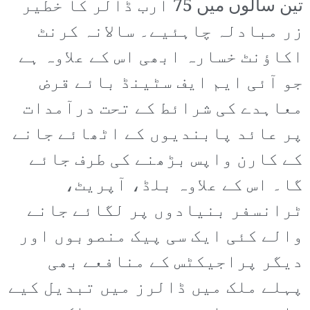
تین سالوں میں 75 ارب ڈالر کا خطیر
زر مبادلہ چاہئیے۔ سالانہ کرنٹ
اکاؤنٹ خسارہ ابھی اس کے علاوہ ہے
جو آئی ایم ایف سٹینڈ بائے قرض
معاہدے کی شرائط کے تحت درآمدات
پر عائد پابندیوں کے اٹھائے جانے
کے کارن واپس بڑھنے کی طرف جائے
گا۔ اس کے علاوہ بلڈ، آپریٹ،
ٹرانسفر بنیادوں پر لگائے جانے
والے کئی ایک سی پیک منصوبوں اور
دیگر پراجیکٹس کے منافعے بھی
پہلے ملک میں ڈالرز میں تبدیل کیے