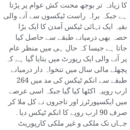
کا زیادہ تر بوجھ محنت کش عوام پر پڑتا
ہے جبکہ براہ راست ٹیکسوں سے آنے والی
بقیہ ایک تہائی ٹیکس آمدن کا ایک بڑا
حصہ بھی درمیانے طبقے سے حاصل کیا
جاتا ہے جیسا کہ حال ہی میں منظر عام
پر آنے والی ایک رپورٹ میں بتایا گیا ہے کہ
پچھلے مالی سال میں تنخواہ دار درمیانے
طبقے سے انکم ٹیکس کی مد میں 264
ارب روپیہ اکٹھا کیا گیا جبکہ اسی عرصے
میں ایکسپورٹرز اور تاجروں نے کل ملا کر
صرف 90 ارب روپے کا انکم ٹیکس دیا۔
جہاں تک ملکی و غیر ملکی کارپوریٹ