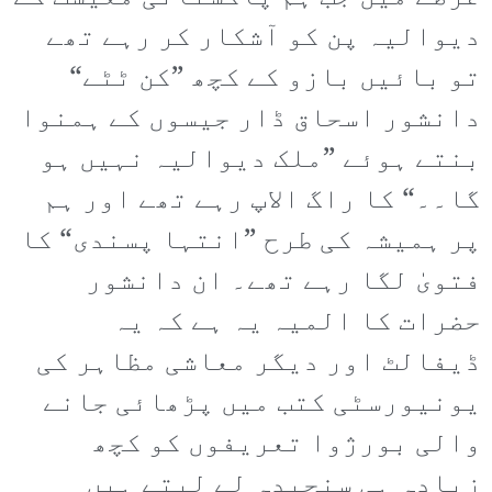
دیوالیہ پن کو آشکار کر رہے تھے
تو بائیں بازو کے کچھ ”کن ٹٹے“
دانشور اسحاق ڈار جیسوں کے ہمنوا
بنتے ہوئے ”ملک دیوالیہ نہیں ہو
گا۔۔“ کا راگ الاپ رہے تھے اور ہم
پر ہمیشہ کی طرح ”انتہا پسندی“ کا
فتویٰ لگا رہے تھے۔ ان دانشور
حضرات کا المیہ یہ ہے کہ یہ
ڈیفالٹ اور دیگر معاشی مظاہر کی
یونیورسٹی کتب میں پڑھائی جانے
والی بورژوا تعریفوں کو کچھ
زیادہ ہی سنجیدہ لے لیتے ہیں