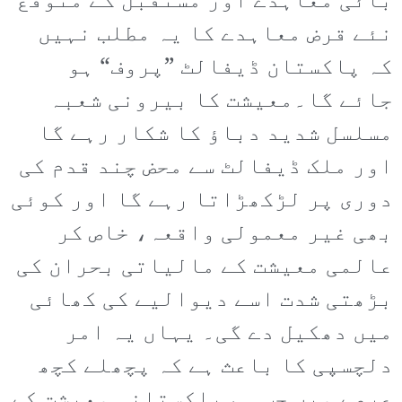
بائی معاہدے اور مستقبل کے متوقع
نئے قرض معاہدے کا یہ مطلب نہیں
کہ پاکستان ڈیفالٹ ”پروف“ ہو
جائے گا۔معیشت کا بیرونی شعبہ
مسلسل شدید دباؤ کا شکار رہے گا
اور ملک ڈیفالٹ سے محض چند قدم کی
دوری پر لڑکھڑاتا رہے گا اور کوئی
بھی غیر معمولی واقعہ، خاص کر
عالمی معیشت کے مالیاتی بحران کی
بڑھتی شدت اسے دیوالیے کی کھائی
میں دھکیل دے گی۔ یہاں یہ امر
دلچسپی کا باعث ہے کہ پچھلے کچھ
عرصے میں جب ہم پاکستانی معیشت کے