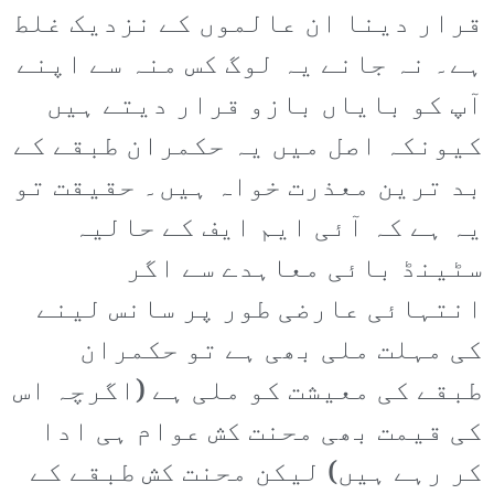
قرار دینا ان عالموں کے نزدیک غلط
ہے۔ نہ جانے یہ لوگ کس منہ سے اپنے
آپ کو بایاں بازو قرار دیتے ہیں
کیونکہ اصل میں یہ حکمران طبقے کے
بد ترین معذرت خواہ ہیں۔ حقیقت تو
یہ ہے کہ آئی ایم ایف کے حالیہ
سٹینڈ بائی معاہدے سے اگر
انتہائی عارضی طور پر سانس لینے
کی مہلت ملی بھی ہے تو حکمران
طبقے کی معیشت کو ملی ہے (اگرچہ اس
کی قیمت بھی محنت کش عوام ہی ادا
کر رہے ہیں) لیکن محنت کش طبقے کے