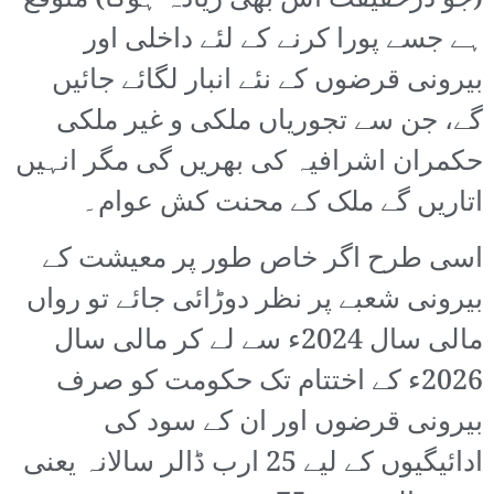
(جو درحقیقت اس بھی زیادہ ہوگا) متوقع
ہے جسے پورا کرنے کے لئے داخلی اور
بیرونی قرضوں کے نئے انبار لگائے جائیں
گے، جن سے تجوریاں ملکی و غیر ملکی
حکمران اشرافیہ کی بھریں گی مگر انہیں
اتاریں گے ملک کے محنت کش عوام۔
اسی طرح اگر خاص طور پر معیشت کے
بیرونی شعبے پر نظر دوڑائی جائے تو رواں
مالی سال 2024ء سے لے کر مالی سال
2026ء کے اختتام تک حکومت کو صرف
بیرونی قرضوں اور ان کے سود کی
ادائیگیوں کے لیے 25 ارب ڈالر سالانہ یعنی