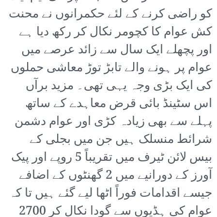
کو راضی کرنے کے لئے حکمرانوں نے محنت
کش عوام کا کچومر نکال کر رکھ دیا ہے
اور پچھلے ایک سال سے زائد عرصے میں
عوام پر ہونے والے تابڑ توڑ معاشی حملوں
کی ایک بڑی وجہ یہی تھی۔ مزید برآں
اس سٹینڈ بائی قرض معاہدے کے ساتھ
پہلے سے بھی زیادہ کڑی اور عوام دشمن
شرائط منسلک ہیں جن میں بجلی کے
بیس لائن ٹیرف میں تقریباً 5 روپے اور پیک
آورز کے دورانیے میں 2 گھنٹوں کے اضافے
جیسے اقدامات فوراً اٹھا لیے گئے ہیں تا کہ
عوام کی ہڈیوں سے گودا نکال کر 2700