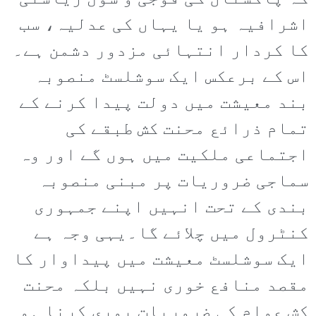
اشرافیہ ہو یا یہاں کی عدلیہ، سب
کا کردار انتہائی مزدور دشمن ہے۔
اس کے برعکس ایک سوشلسٹ منصوبہ
بند معیشت میں دولت پیدا کرنے کے
تمام ذرائع محنت کش طبقے کی
اجتماعی ملکیت میں ہوں گے اور وہ
سماجی ضروریات پر مبنی منصوبہ
بندی کے تحت انہیں اپنے جمہوری
کنٹرول میں چلائے گا۔یہی وجہ ہے
ایک سوشلسٹ معیشت میں پیداوار کا
مقصد منافع خوری نہیں بلکہ محنت
کش عوام کی ضروریات پوری کرنا ہو