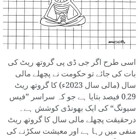
اسی طرح اگر جی ڈی پی گروتھ ریٹ کی
بات کی جائے تو حکومت نے پچھلے مالی
سال (مالی سال 2023ء) کا گروتھ ریٹ
0.29 فیصد بتایا ہے جو کہ سراسر ”فیس
سیونگ“ کی ایک بھونڈی کوشش ہے۔
درحقیقت پچھلے مالی سال کا گروتھ ریٹ
منفی میں رہا ہے اور معیشت سکڑنے کی