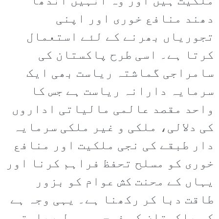
ملکیت ہیں اور وہ انہیں اندھا
دھند منافع خوری اور اپنی
تجوریاں بھرنے کے لئے استعمال
کرتا ہے۔ اسی طرح پاکستان کی
سامراجی گماشتہ ریاست بھی ایک
سرمایہ دارانہ ریاست ہے جس کا
واحد مقصد عالمی مالیاتی اداروں
کی دلالی، ملکی و غیر ملکی سرمایہ
دار طبقے کی نجی ملکیت اور منافع
خوری کو مسلح تحفظ فراہم کرنا اور
یہاں کے محنت کش عوام کو بزور
طاقت دبا کر رکھنا ہے۔ یہی وجہ ہے
کہ پاکستان کی فوجی و سول ریاستی