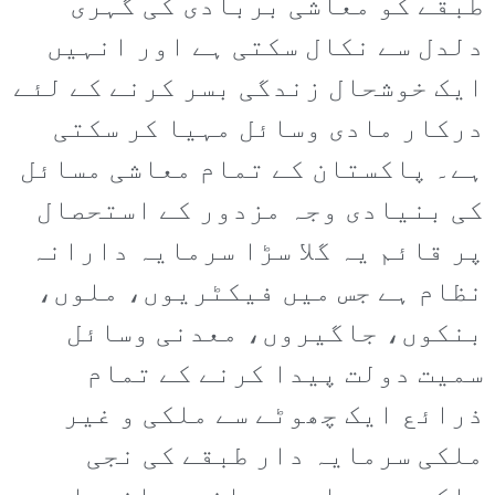
طبقے کو معاشی بربادی کی گہری
دلدل سے نکال سکتی ہے اور انہیں
ایک خوشحال زندگی بسر کرنے کے لئے
درکار مادی وسائل مہیا کر سکتی
ہے۔ پاکستان کے تمام معاشی مسائل
کی بنیادی وجہ مزدور کے استحصال
پر قائم یہ گلا سڑا سرمایہ دارانہ
نظام ہے جس میں فیکٹریوں، ملوں،
بنکوں، جاگیروں، معدنی وسائل
سمیت دولت پیدا کرنے کے تمام
ذرائع ایک چھوٹے سے ملکی و غیر
ملکی سرمایہ دار طبقے کی نجی