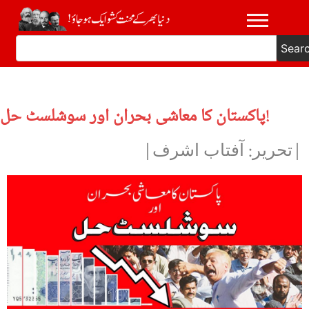
Sear
پاکستان کا معاشی بحران اور سوشلسٹ حل!
|تحریر: آفتاب اشرف|