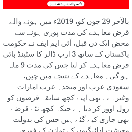
بالآخر 29 جون کو، 2019ء میں ہونے والے
قرض معاہدے کی مدت پوری ہونے سے
محض ایک دن قبل، آئی ایم ایف نے حکومت
پاکستان کے ساتھ 3 ارب ڈالر کا سٹینڈ بائی
قرض معاہدہ کر لیا جس کی مدت 9 ماہ
ہو گی۔ معاہدے کے نتیجے میں چین،
سعودی عرب اور متحدہ عرب امارات
وغیرہ نے بھی اپنے کچھ سابقہ قرضوں کو
رول اوور کر دیا ہے جبکہ کچھ نئے قرضے
بھی جاری کیے گئے ہیں جس کی بدولت
معیشت ادائیگیوں کے توازن کے فوری