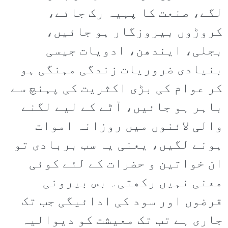
لگے، صنعت کا پہیہ رک جائے،
کروڑوں بیروزگار ہو جائیں،
بجلی، ایندھن، ادویات جیسی
بنیادی ضروریات زندگی مہنگی ہو
کر عوام کی بڑی اکثریت کی پہنچ سے
باہر ہو جائیں، آٹے کے لیے لگنے
والی لائنوں میں روزانہ اموات
ہونے لگیں، یعنی یہ سب بربادی تو
ان خواتین و حضرات کے لئے کوئی
معنی نہیں رکھتی۔ بس بیرونی
قرضوں اور سود کی ادائیگی جب تک
جاری ہے تب تک معیشت کو دیوالیہ