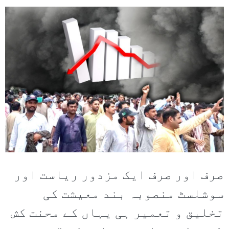
صرف اور صرف ایک مزدور ریاست اور
سوشلسٹ منصوبہ بند معیشت کی
تخلیق و تعمیر ہی یہاں کے محنت کش