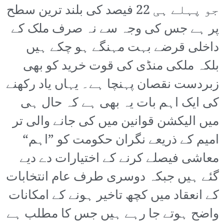
جو پہلے ہی 22 فیصد کی بلند ترین سطح
پر ہے جس کی وجہ سے نہ صرف ملک کے
داخلی قرضے بہت مہنگے ہو چکے ہیں
بلکہ ملکی منڈی کی قوت خرید کو بھی
زبردست نقصان پہنچا ہے۔ یہاں یاد رکھنے
کی ایک اہم بات یہ بھی ہے کہ حال ہی
میں الیکشن قوانین میں کی جانے والی تر
امیم کے ذریعے نگران حکومت کو ”اہم“
معاشی فیصلے کرنے کے اختیارات دے دیے
گئے ہیں جبکہ دوسری طرف عام انتخابات
کے انعقاد میں کچھ تاخیر ہونے کے امکانات
واضح ہوتے جا رہے ہیں جس کا مطلب ہے