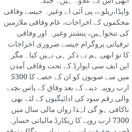
ابھی اس کے علاوہ ہیں۔ جبکہ
واپڈا،ریلوے، پی آئی اے وغیرہ جیسے وفاقی
محکموں کے اخراجات، عام وفاقی ملازمین
کی تنخواہیں، پنشنز وغیرہ اور وفاقی
ترقیاتی پروگرام جیسے ضروری اخراجات
کا تو ابھی ہم نے ذکر ہی نہیں کیا۔ مگر
این ایف سی ایوارڈ کے تحت وفاقی آمدن
میں سے صوبوں کو ان کے حصے کا 5300
ارب روپیہ دینے کے بعد وفاق کے پاس بچنے
والی رقم سود کی ادائیگیوں کے لئے بھی
ناکافی ہو گی لہٰذا رواں مالی سال میں
7300 ارب روپے کا ریکارڈ مالیاتی خسارہ