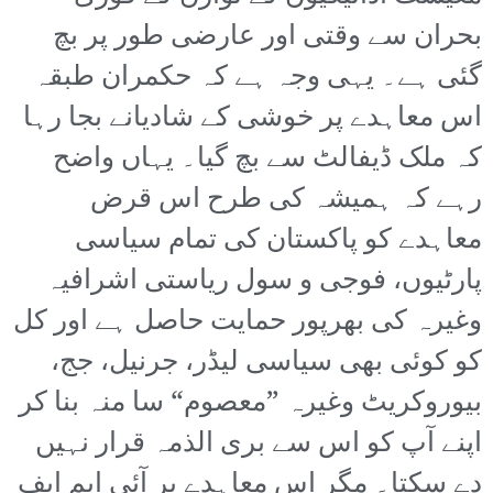
بحران سے وقتی اور عارضی طور پر بچ
گئی ہے۔ یہی وجہ ہے کہ حکمران طبقہ
اس معاہدے پر خوشی کے شادیانے بجا رہا
کہ ملک ڈیفالٹ سے بچ گیا۔ یہاں واضح
رہے کہ ہمیشہ کی طرح اس قرض
معاہدے کو پاکستان کی تمام سیاسی
پارٹیوں، فوجی و سول ریاستی اشرافیہ
وغیرہ کی بھرپور حمایت حاصل ہے اور کل
کو کوئی بھی سیاسی لیڈر، جرنیل، جج،
بیوروکریٹ وغیرہ ”معصوم“ سا منہ بنا کر
اپنے آپ کو اس سے بری الذمہ قرار نہیں
دے سکتا۔ مگر اس معاہدے پر آئی ایم ایف