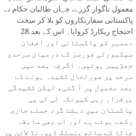
معمول ناگوار گزرے، جہاں طالبان حکام نے
پاکستانی سفارتکاروں کو بلا کر سخت
احتجاج ریکارڈ کروایا۔ اس کے بعد 28
دسمبر کو پاکستانی اور افغان
سیکیورٹی فورسز کے درمیان سرحدی
جھڑپیں ہوئیں۔ اگرچہ بعد میں
سرحد پر صورتحال کشیدہ ہونے کے
بعد معمول پر آ گئی، لیکن کشیدگی
برقرار رہی کیونکہ ٹی ٹی پی
پاکستان میں دہشت گرد حملے جاری
رکھے ہوئے ہے اور اب بھی سابقہ
فاٹا کے ساتھ منسلک ڈیورنڈ لائن پر