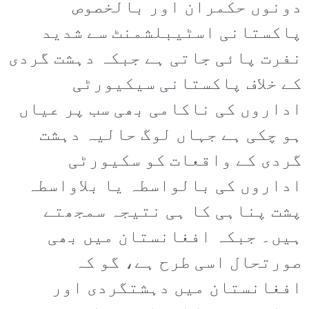
دونوں حکمران اور بالخصوص
پاکستانی اسٹیبلشمنٹ سے شدید
نفرت پائی جاتی ہے جبکہ دہشت گردی
کے خلاف پاکستانی سیکیورٹی
اداروں کی ناکامی بھی سب پر عیاں
ہو چکی ہے جہاں لوگ حالیہ دہشت
گردی کے واقعات کو سکیورٹی
اداروں کی بالواسطہ یا بلاواسطہ
پشت پناہی کا ہی نتیجہ سمجھتے
ہیں۔ جبکہ افغانستان میں بھی
صورتحال اسی طرح ہے، گو کہ
افغانستان میں دہشتگردی اور