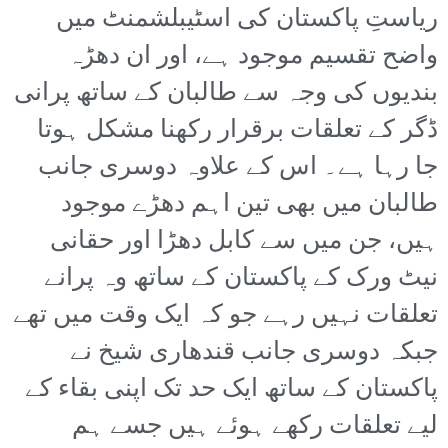
ریاستِ پاکستان کی اسٹیبلشمنٹ میں
واضح تقسیم موجود ہے، اور ان دھڑہ
بندیوں کی وجہ سے طالبان کے ساتھ پرانی
ڈگر کے تعلقات برقرار رکھنا مشکل ہوتا
جا رہا ہے۔ اس کے علاوہ دوسری جانب
طالبان میں بھی تین اہم دھڑے موجود
ہیں، جن میں سے کابل دھڑا اور حقانی
نیٹ ورک کے پاکستان کے ساتھ وہ پرانے
تعلقات نہیں رہے جو کہ ایک وقت میں تھے
جبکہ دوسری جانب قندھاری شیخ نے
پاکستان کے ساتھ ایک حد تک اپنی بقاء کے
لیے تعلقات رکھے ہوئے ہیں جسے ہم