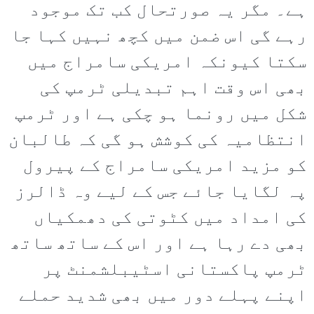
ہے۔ مگر یہ صورتحال کب تک موجود
رہے گی اس ضمن میں کچھ نہیں کہا جا
سکتا کیونکہ امریکی سامراج میں
بھی اس وقت اہم تبدیلی ٹرمپ کی
شکل میں رونما ہو چکی ہے اور ٹرمپ
انتظامیہ کی کوشش ہو گی کہ طالبان
کو مزید امریکی سامراج کے پیرول
پہ لگایا جائے جس کے لیے وہ ڈالرز
کی امداد میں کٹوتی کی دھمکیاں
بھی دے رہا ہے اور اس کے ساتھ ساتھ
ٹرمپ پاکستانی اسٹیبلشمنٹ پر
اپنے پہلے دور میں بھی شدید حملے