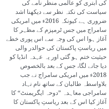
کی ابتری کو عالمی منظر نامے کی
سیاست کی نکتہ نظر سے دیکھنا اشد
ضروری ہے کیونکہ 2016ء میں امریکی
سامراج میں جس ٹرمپزم کے مظہر کا
آغاز ہوا اس کی وجہ سے اس پوری خطے
میں ریاستِ پاکستان کی حوالدر والی
حیثیت ختم ہو گئی اور یہ عہدہ انڈیا کو
دیا جانے لگا، جس کے بعد بالخصوص
2018ء میں امریکی سامراج نے جب
بلاواسطہ طالبان کے ساتھ نام نہاد
سامراجی معاہدہ ”دوحہ ایگریمنٹ“ کا
آغاز کیا اس کے بعد ریاستِ پاکستان کا