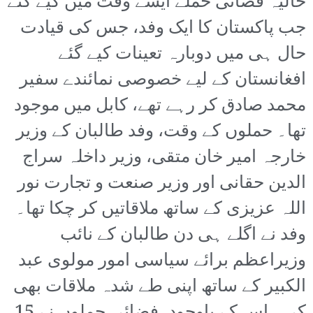
حالیہ فضائی حملے ایسے وقت میں کیے گئے
جب پاکستان کا ایک وفد، جس کی قیادت
حال ہی میں دوبارہ تعینات کیے گئے
افغانستان کے لیے خصوصی نمائندے سفیر
محمد صادق کر رہے تھے، کابل میں موجود
تھا۔ حملوں کے وقت، وفد طالبان کے وزیر
خارجہ امیر خان متقی، وزیر داخلہ سراج
الدین حقانی اور وزیر صنعت و تجارت نور
اللہ عزیزی کے ساتھ ملاقاتیں کر چکا تھا۔
وفد نے اگلے ہی دن طالبان کے نائب
وزیراعظم برائے سیاسی امور مولوی عبد
الکبیر کے ساتھ اپنی طے شدہ ملاقات بھی