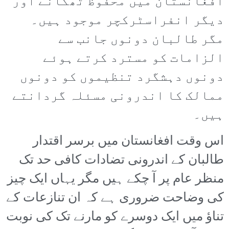
افغانستان میں محفوظ ٹھکانے اور
دیگر انفراسٹرکچر موجود ہیں۔
مگر طالبان دونوں جانب سے
الزامات کو مسترد کرتے ہوئے
دونوں دہشگرد تنظیموں کو دونوں
ممالک کا اندرونی مسئلہ گردانتے
ہیں۔
اس وقت افغانستان میں برسر اقتدار
طالبان کے اندرونی تضادات کافی حد تک
منظر عام پر آ چکے ہیں مگر یہاں ایک چیز
کی وضاحت ضروری ہے کہ ان تنازعات کے
تناؤ میں ایک دوسرے کو مارنے تک کی نوبت