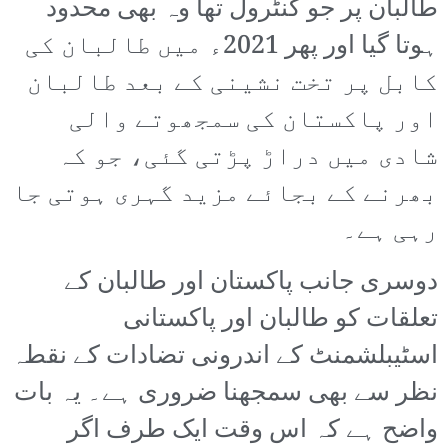
طالبان پر جو کنٹرول تھا وہ بھی محدود
ہوتا گیا اور پھر 2021ء میں طالبان کی
کابل پر تخت نشینی کے بعد طالبان
اور پاکستان کی سمجھوتے والی
شادی میں دراڑ پڑتی گئی، جو کہ
بھرنے کے بجائے مزید گہری ہوتی جا
رہی ہے۔
دوسری جانب پاکستان اور طالبان کے
تعلقات کو طالبان اور پاکستانی
اسٹیبلشمنٹ کے اندرونی تضادات کے نقطہ
نظر سے بھی سمجھنا ضروری ہے۔ یہ بات
واضح ہے کہ اس وقت ایک طرف اگر