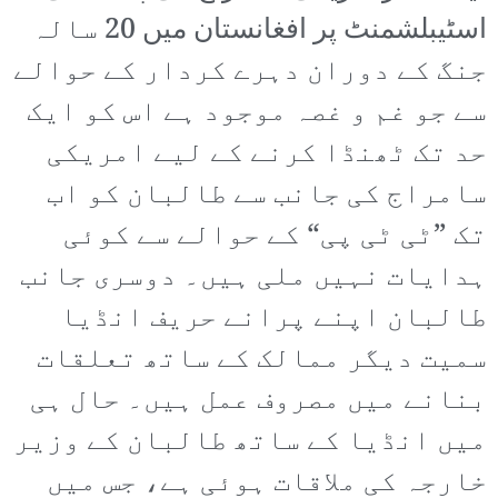
اسٹیبلشمنٹ پر افغانستان میں 20 سالہ
جنگ کے دوران دہرے کردار کے حوالے
سے جو غم و غصہ موجود ہے اس کو ایک
حد تک ٹھنڈا کرنے کے لیے امریکی
سامراج کی جانب سے طالبان کو اب
تک ”ٹی ٹی پی“ کے حوالے سے کوئی
ہدایات نہیں ملی ہیں۔ دوسری جانب
طالبان اپنے پرانے حریف انڈیا
سمیت دیگر ممالک کے ساتھ تعلقات
بنانے میں مصروف عمل ہیں۔ حال ہی
میں انڈیا کے ساتھ طالبان کے وزیر
خارجہ کی ملاقات ہوئی ہے، جس میں