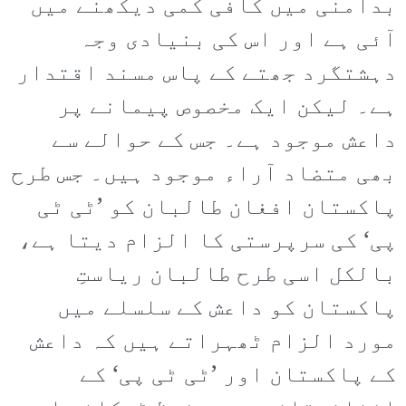
بدامنی میں کافی کمی دیکھنے میں
آئی ہے اور اس کی بنیادی وجہ
دہشتگرد جھتے کے پاس مسند اقتدار
ہے۔ لیکن ایک مخصوص پیمانے پر
داعش موجود ہے۔ جس کے حوالے سے
بھی متضاد آراء موجود ہیں۔ جس طرح
پاکستان افغان طالبان کو ’ٹی ٹی
پی‘ کی سرپرستی کا الزام دیتا ہے،
بالکل اسی طرح طالبان ریاستِ
پاکستان کو داعش کے سلسلے میں
مورد الزام ٹھہراتے ہیں کہ داعش
کے پاکستان اور ’ٹی ٹی پی‘ کے