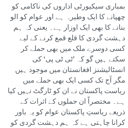
بمباری سیکیورٹی اداروں کی ناکامی کو
چھپانے کا ایک وطیرہ ہے اور عوام کو الو
بنانے کا بھی ایک اوزار ہے۔ یعنی کہ ہم
دہشت گردی کا قلع قمع کرنے کے لیے
کسی دوسرے ملک میں بھی حملے کر
سکتے ہیں گو کہ ’ٹی ٹی پی‘ کی
انسٹالیشنز افغانستان میں موجود ہیں
مگر آج تک کسی ایک بھی حملے میں
ریاست پاکستان نے ان کو ٹارگٹ نہیں کیا
ہے۔ مختصراً ان حملوں کے اثرات کے
ذریعے ریاستِ پاکستان عوام کو یہ باور
کرانا چاہتی ہے کہ ہم دہشت گردی کو