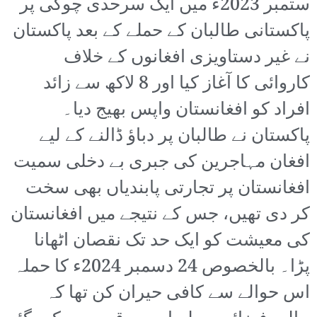
ستمبر 2023ء میں ایک سرحدی چوکی پر
پاکستانی طالبان کے حملے کے بعد پاکستان
نے غیر دستاویزی افغانوں کے خلاف
کاروائی کا آغاز کیا اور 8 لاکھ سے زائد
افراد کو افغانستان واپس بھیج دیا۔
پاکستان نے طالبان پر دباؤ ڈالنے کے لیے
افغان مہاجرین کی جبری بے دخلی سمیت
افغانستان پر تجارتی پابندیاں بھی سخت
کر دی تھیں، جس کے نتیجے میں افغانستان
کی معیشت کو ایک حد تک نقصان اٹھانا
پڑا۔ بالخصوص 24 دسمبر 2024ء کا حملہ
اس حوالے سے کافی حیران کن تھا کہ