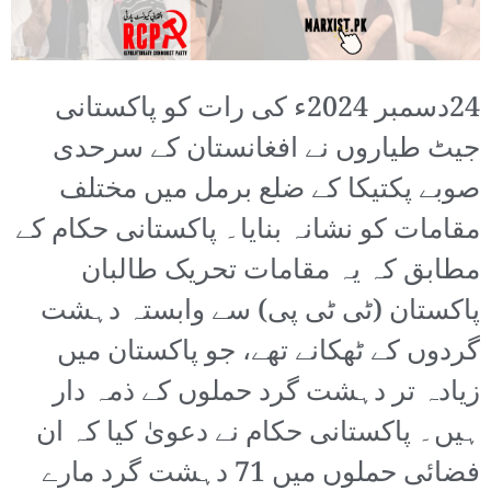
24دسمبر 2024ء کی رات کو پاکستانی
جیٹ طیاروں نے افغانستان کے سرحدی
صوبے پکتیکا کے ضلع برمل میں مختلف
مقامات کو نشانہ بنایا۔ پاکستانی حکام کے
مطابق کہ یہ مقامات تحریک طالبان
پاکستان (ٹی ٹی پی) سے وابستہ دہشت
گردوں کے ٹھکانے تھے، جو پاکستان میں
زیادہ تر دہشت گرد حملوں کے ذمہ دار
ہیں۔ پاکستانی حکام نے دعویٰ کیا کہ ان
فضائی حملوں میں 71 دہشت گرد مارے