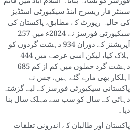
فورسز کو نشانہ بنایا۔ اسلام آباد میں قائم
سینٹر فار ریسرچ اینڈ سیکیورٹی اسٹڈیز
کی حالیہ رپورٹ کے مطابق، پاکستان کی
سیکیورٹی فورسز نے 2024ء میں 257
آپریشنز کے دوران 934 دہشت گردوں کو
ہلاک کیا، لیکن اسی عرصے میں 444
دہشت گرد حملوں میں کم از کم 685
اہلکار بھی مارے گئے ہیں، جس نے
پاکستانی سیکیورٹی فورسز کے لیے گزشتہ
دہائی کے سال کو سب سے مہلک سال بنا
دیا۔
پاکستان اور طالبان کے اندرونی تعلقات