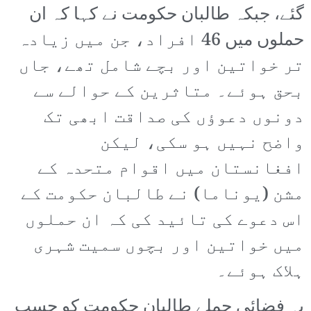
گئے، جبکہ طالبان حکومت نے کہا کہ ان
حملوں میں 46 افراد، جن میں زیادہ
تر خواتین اور بچے شامل تھے، جاں
بحق ہوئے۔ متاثرین کے حوالے سے
دونوں دعوؤں کی صداقت ابھی تک
واضح نہیں ہو سکی، لیکن
افغانستان میں اقوام متحدہ کے
مشن (یوناما) نے طالبان حکومت کے
اس دعوے کی تائید کی کہ ان حملوں
میں خواتین اور بچوں سمیت شہری
ہلاک ہوئے۔
یہ فضائی حملے طالبان حکومت کو حسب