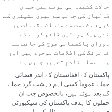
حالات کشیدہ ہی ہوتے ہیں جہاں
طالبان کی جانب سے ہیوی مشینری کے
ذریعے خوست سے منسلک مقامات پر
نئی چیک پوسٹیں قائم کرنے کے
دوران پاکستانی فوج کی جانب سے
فائرنگ کی اطلاعات موجود ہیں اور
یہ سلسلہ تادمِ تحریر جاری ہے۔
پاکستان کے افغانستان کے اندر فضائی
حملے عموماً کسی اہم دہشت گرد حملے
کے بعد ہوئے ہیں، بالخصوص جب ان
حملوں کا ہدف پاکستان کی سیکیورٹی