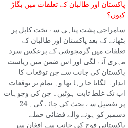
پاکستان اور طالبان کے تعلقات میں بگاڑ
کیوں؟
سامراجی پشت پناہی سے تخت کابل پر
بٹھانے کے بعد پاکستان اور طالبان کے
تعلقات میں گرمجوشی کے برعکس سرد
مہری آنے لگی اور اس ضمن میں ریاست
پاکستان کی جانب سے جن توقعات کا
اندازہ لگایا جا رہا تھا وہ تمام تر توقعات
اب تک غلط ثابت ہوئیں۔ جن کی وجوہات
پر تفصیل سے بحث کی جائے گی۔ 24
دسمبر کو ہونے والے فضائی حملے
پاکستانی فوج کی جانب سے افغان سر