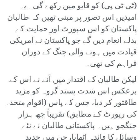
(ٹی ٹی پی) کو قابو میں رکھے گی۔ یہ
امیدیں اس تصور پر مبنی تھیں کہ طالبان
پاکستان کو اس سپورٹ اور حمایت کے
بدلے انعام دیں گے جو پاکستان نے امریکی
قیادت میں ہونے والی جنگ کے دوران
فراہم کی تھی۔
لیکن طالبان کے اقتدار میں آنے نے اس کے
برعکس اس شدت پسند گروہ کو مزید
طاقتور کر دیا، جس کے پاس (اقوام متحدہ
کی رپورٹ کے مطابق) تقریباً چھ ہزار
جنگجو ہیں۔ پاکستانی طالبان نے نئے
وسائل کا فائدہ اٹھایا، جن میں جدید