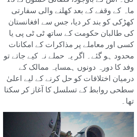
کی۔ اس کے باوجود، فضائی حملوں نے 15
ماہ کے وقفے کے بعد کھلنے والی سفارتی
کھڑکی کو بند کر دیا، جس سے افغانستان
کی طالبان حکومت کے ساتھ ٹی ٹی پی یا
کسی اور معاملے پر مذاکرات کے امکانات
محدود ہو گئے۔ اگر یہ حملے نہ کیے جاتے تو
وفد کا دورہ دونوں ہمسایہ ممالک کے
درمیان اختلافات کو حل کرنے کے لیے اعلیٰ
سطحی روابط کے تسلسل کا آغاز کر سکتا
تھا۔