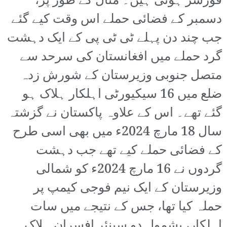
فورسز ہوتی ہیں۔ مثال کے طور پر،
دسمبر کے فضائی حملے اس وقت کیے گئے
جب چند دن پہلے ٹی ٹی پی کے ایک دہشت
گرد حملے میں افغانستان کی سرحد سے
متصل جنوبی وزیرستان کے شورش زدہ
ضلع میں 16 سیکیورٹی اہلکار ہلاک ہو
گئے تھے۔ اس کے علاوہ پاکستان نے گزشتہ
سال 18 مارچ 2024ء میں بھی اسی طرح
کے فضائی حملے کیے تھے جب دہشت
گردوں نے 16 مارچ 2024ء کو شمالی
وزیرستان کے ایک نیم فوجی کیمپ پر
حملہ کیا تھا، جس کے نتیجے میں سات
اہلکار، بشمول دو سینئر افسران ہلاک