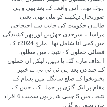
ہوئے تھے۔ اس واقعے کے بعد بھی وہی
صورتحال دیکھنے کو ملی تھی، یعنی
طالبان حکومت کی جانب سے احتجاجی
مراسلے، سرحدی جھڑپیں اور پھر کشیدگی
میں کمی آنا شامل تھا۔ مارچ 2024ء کے
فضائی حملوں کے نتیجے میں مطلوبہ
اہداف مارے گئے یا نہیں، لیکن ان حملوں
کے چند دن بعد ہی ٹی ٹی پی نے خیبر
پختونخوا کے ضلع شانگلہ میں بشام کے
مقام پر ایک گاڑی پر حملہ کیا، جس کے
نتیجے میں 5 چینی شہریوں سمیت 6 افراد
جاں بحق ہو گئے۔