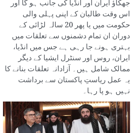
جھکاؤ ایران اور انڈیا کی جانب ہو گا اور
اس وقت طالبان کے اپنی پہلی والی
حکومت میں یا پھر 20 سالہ لڑائی کے
دوران ان تمام دشمنوں سے تعلقات میں
بہتری ہونے جا رہی ہے جس میں انڈیا،
ایران، روس اور سنٹرل ایشیا کے دیگر
ممالک شامل ہیں۔ آزادانہ تعلقات بنانے کا
یہ عمل ریاستِ پاکستان سے برداشت
نہیں ہو پا رہا۔