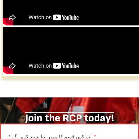
Join the RCP today!
آپ کس قسم کا ممبر بننا پسند کریں گے؟