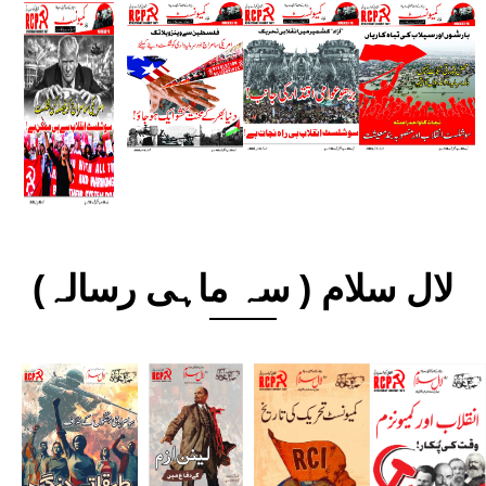
لال سلام ( سہ ماہی رسالہ)