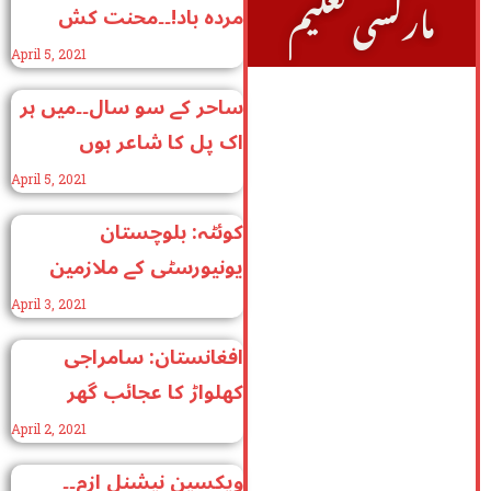
مارکسی تعلیم
مردہ باد!۔۔محنت کش
ساتھیو، مسلح بغاوت کی
April 5, 2021
جانب بڑھو!
ساحر کے سو سال۔۔میں ہر
اک پل کا شاعر ہوں
April 5, 2021
کوئٹہ: بلوچستان
یونیورسٹی کے ملازمین
بنیادی مطالبات کی
April 3, 2021
منظوری کیلئے ایک ماہ سے
افغانستان: سامراجی
سراپا احتجاج!
کھلواڑ کا عجائب گھر
April 2, 2021
ویکسین نیشنل ازم۔۔