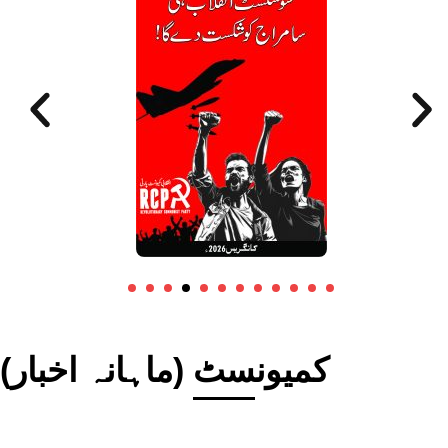
کمیونسٹ (ماہانہ اخبار)