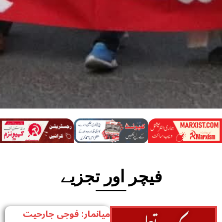
فیچر اور تجزیے
میانمار: فوجی جارحیت