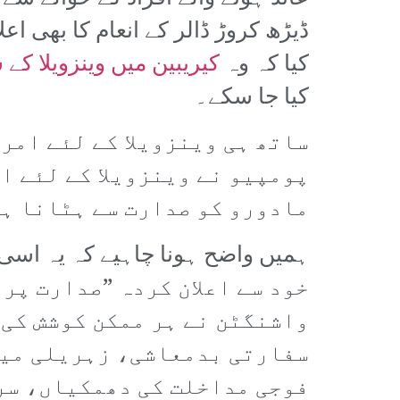
ڈیڑھ کروڑ ڈالر کے انعام کا بھی اع
کیا کہ وہ
کیریبین میں وینزویلا کے
کیا جا سکے۔
ساتھ ہی وینزویلا کے لئے امر
پومپیو نے وینزویلا کے لئے ا
مادورو کو صدارت سے ہٹانا ہ
خود سے اعلان کردہ ”صدارت پر
واشنگٹن نے ہر ممکن کوشش کی 
سفارتی بدمعاشی، زہریلی میڈ
فوجی مداخلت کی دھمکیاں، سر