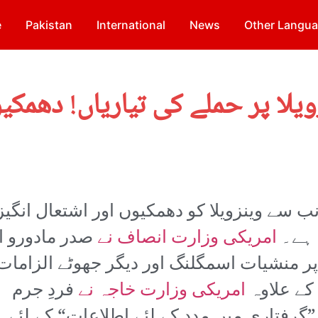
e
Pakistan
International
News
Other Langu
یلا پر حملے کی تیاریاں! دھمکی
ب سے وینزویلا کو دھمکیوں اور اشتعال انگی
 ہے۔
امریکی وزارت انصاف نے
صدر مادورو ا
پر منشیات اسمگلنگ اور دیگر جھوٹے الزامات
کے علاوہ
امریکی وزارت خاجہ نے
فردِ جرم
 ”گرفتاری میں مدد کے لئے اطلاعات“ کے لئے