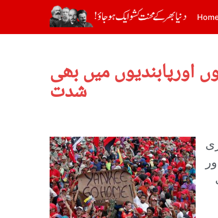
Hom
وں اورپابندیوں میں بھی
شدت
زی
ور