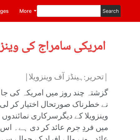
ages
More
Search
امریکی سامراج کی وینزو
|تحریر:ہینڈز آف وینزویلا|
گزشتہ چند روز میں امریکہ کی جان
نے خطرناک صورتحال اختیار کر لی
وینزویلا کے دیگرسرکاری نمائندوں 
میں فردِ جرم عائد کر دی ہے۔ اس 
عائد ہونے والے افراد کے حوالے سے