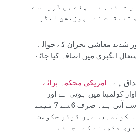
 دائم ہے۔ اپنے ہی گروہ سے
 تعلقات نے اپوزیشن لیڈر
اور شدید معاشی بحران کے حوالے
تعال انگیزی میں اضافہ کیا جائے
مذاق ہے۔
امریکی محکمہ برائے
صد کوکین کی پیداوار کولمبیا میں ہوتی ہے اور
جنوبی امریکہ سے آنے والی 93 فیصد کوکین میکسیکووسطی امریکہ کے راستے سے آتی ہے۔ صرف 6سے 7 فیصد
ہ کولمبیا میں ڈوکو حکومت
دری دکھانے کے بجائے