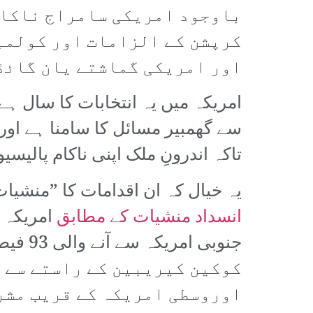
باوجود امریکی سامراج ناکام 
کرپشن کے الزامات اور کولمب
اور امریکی گماشتے یان گائڈو
امریکہ میں یہ انتخابات کا سال ہے
سے گھمبیر مسائل کا سامنا ہے اور 
تاکہ اندرونِ ملک اپنی ناکام پالی
یہ خیال کہ ان اقدامات کا ”منشیا
انسداد منشیات کے مطابق
کوکین کیریبین کے راستے سے آ
اوروسطی امریکہ کے قریب مشر