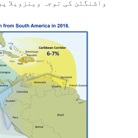
واشنگٹن کی توجہ وینزویلا پر