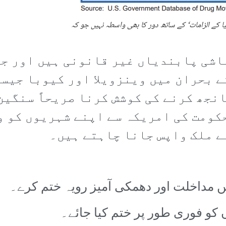
ا کے الزامات‘ کے ساتھ دور کا بھی واسطہ نہیں جو کہ
عاشی پابندیاں غیر قانونی ہیں اور ج
کے بحران میں وینزویلا اور کیوبا جیس
نجھ کرنے کی کوشش کرنا صریحاً سنگین
کومت کی امریکہ سے اپنے شہریوں کو وا
نے ملک واپس جانا چاہتے ہیں۔
یں مداخلت اور دھمکی آمیز رویہ ختم کرے۔
یوں کو فوری طور پر ختم کیا جائے۔