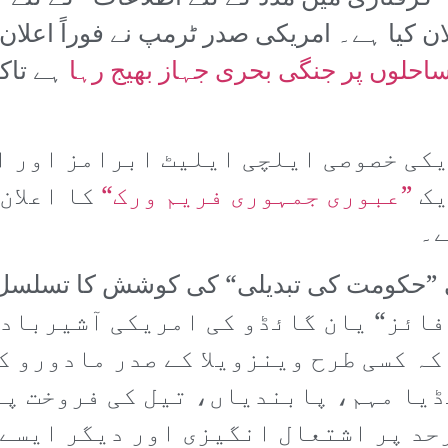
لان کیا ہے۔ امریکی صدر ٹرمپ نے فوراً اعلان
 ساحلوں پر جنگی بحری جہاز بھیج رہا
ہے تاک
یکی خصوصی ایلچی ایلیٹ ابرامز اور 
یک
”عبوری جمہوری فریم ورک“
کا اعلان 
ے۔
 فائز“ یان گائڈو کی امریکی آشیرباد 
کہ کسی طرح وینزویلا کے صدر مادورو ک
یا مہم، پابندیاں، تیل کی فروخت پر
حد پر اشتعال انگیزی اور دیگر ایسے 