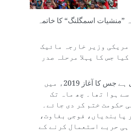
ہ ”منشیات اسمگلنگ“ کا خاتمہ
امریکی وزیر خارجہ مائیک
کیا جس کا پہلا مرحلہ صدر
ہمیں واضح ہونا چاہیے کہ یہ اسی ”حکومت کی تبدیلی“ کی کوشش کا تسلسل ہے جس کا آغاز 2019ء میں
سے ہوا تھا۔ چھ ماہ تک
ی حکومت ختم کر دی جائے۔
 پابندیاں، فوجی بغاوت،
ہی حربے استعمال کرنے کے