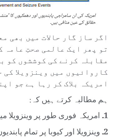
امریکہ کی ان سامراجی پابندیوں اور دھمکیوں کا ’منشی
حقائق کے عین منافی ہیں۔
اگر ساز گار حالات میں بھی م
تو پھر ایک عالمی صحتِ عامہ 
مقابلہ کرنے کی کوششوں کو با
کاروائیوں میں وینزویلا کی ح
امریکہ بلاک کر رہا ہے جو اپ
ہم مطالبہ کرتے ہیں کہ:
1۔
امریکہ فوری طور پر وینزویلا م
2۔
وینزویلا اور کیوبا پر تمام پابند