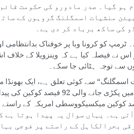
ہو گیا۔ صدر مادورو کی حکومت قائم و
یئن منشیات اسمگلنگ گروہوں کے ساتھ
 کی ساکھ برباد کر دی ہے۔
۔ ٹرمپ کو کرونا وبا پر خوفناک بدانتظامی 
اس نے فیصلہ کیا ہے کہ وینزویلا کے خلاف اش
سیوں سے توجہ ہٹائی جا سکے۔
ت اسمگلنگ“ سے کوئی تعلق ہے، ایک بھونڈا 
امریکہ میں پکڑی جانے والی 92 فی
تی ہے۔ یہاں سوال یہ پیدا ہوتا ہے ک
قی بحرالکاہل کے راستے پر فوجی بہا