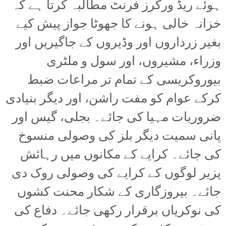
ہوئے ریڈ ورکرز فرنٹ مطالبہ کرتا ہے کہ
خزانہ خالی ہونے کا جھوٹا جواز پیش کیے
بغیر زرداروں اور وڈیروں کے جاگیریں اور
وزراء، مشیروں، اور سول و ملٹری
بیوروکریسی کے تمام تر مراعات ضبط
کرکے عوام کو مفت راشن، اور دیگر بنیادی
ضروریات مہیا کی جائے۔ بجلی، گیس اور
پانی سمیت دیگر بلز کی وصولی منسوخ
کی جائے۔ کرایے کے مکانوں میں رہائش
پزیر لوگوں کے کرایے کی وصولی روک دی
جائے۔ بیروزگاری کے شکار محنت کشوں
کی نوکریاں برقرار رکھی جائے۔ دفاع کی