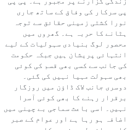
زندگی گزارنے پر مجبور ہے۔ پی پی
پی سرکار کی وفاق کے ساتھ جاری
نورا کشتی زمینی حقائق سے توجہ
ہٹانے کا حربہ ہے۔ گھروں میں
محصور لوگ بنیادی سہولیات کے لیے
انتہائی پریشان ہیں جبکہ حکومت
کی جانب سے کسی بھی قسم کی کوئی
بھی سہولت مہیا نہیں کی گئی۔
دوسری جانب لاک ڈاؤن میں روزگار
برقرار رہنے کا بھی کوئی آسرا
نہیں۔ اسی باعث سماجی بے چینی میں
اضافہ ہو رہا ہے اور عوام کے صبر