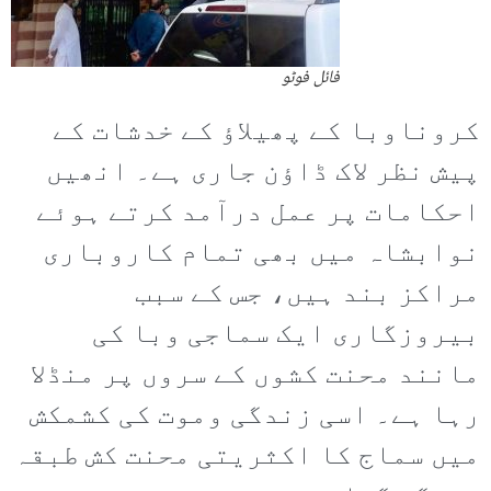
فائل فوٹو
کروناوبا کے پھیلاؤ کے خدشات کے
پیش نظر لاک ڈاؤن جاری ہے۔ انھیں
احکامات پر عمل درآمد کرتے ہوئے
نوابشاہ میں بھی تمام کاروباری
مراکز بند ہیں، جس کے سبب
بیروزگاری ایک سماجی وبا کی
مانند محنت کشوں کے سروں پر منڈلا
رہا ہے۔ اسی زندگی وموت کی کشمکش
میں سماج کا اکثریتی محنت کش طبقہ