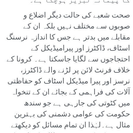
کا پیمانہ لبریز ہوچکا ہے۔
صحت شعبے کی حالت دیگر اضلاع و
صوبوں سے مختلف نہیں بلکہ ان کے
مقابلے میں بدتر ہے جس کا اندازہ نرسنگ
اسٹاف، ڈاکٹرز اور پیرامیڈیکل کے
احتجاجوں سے لگایا جاسکتا ہے۔ کرونا کے
خلاف فرنٹ لائن پر لڑنے والے ڈاکٹرز،
نرسز اور پیرا میڈیکل اسٹاف کو حفاظتی
آلات کی فراہمی کے بجائے ان کے تنخواہ
میں کٹوتی کی جارہی ہے جو سندھ
حکومت کی عوامی دشمنی کی بہترین
مثال ہے۔لہٰذا ان تمام مسائل کو دیکھتے