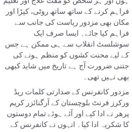
ہوں اور ہر شخص کو مفت علاج اور تعلیم
فراہم کرنے کے ساتھ ساتھ روٹی، کپڑا اور
مکان بھی مزدور ریاست کی جانب سے
فراہم کیا جائے۔ ایسا صرف ایک
سوشلسٹ انقلاب سے ہی ممکن ہے جس
کے لیے محنت کشوں کو منظم ہونے کی
جتنی ضرورت آج ہے تاریخ میں شاید کبھی
بھی نہیں تھی۔
مزدور کانفرنس کے صدارتی کلمات ریڈ
ورکرز فرنٹ بلوچستان کے آرگنائزر کریم
پرھر نے ادا کیے اور آئے ہوئے تمام دوستوں
کا شکریہ ادا کیا۔ انہوں نے کانفرنس کے