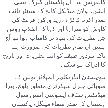
کانفرنس سے آل پاکستان کلرک ایسی
ایشن، بولان میڈیکل کالج کے سینئر نائب
صدر اکرم کاکڑ نے ریڈ ورکرز فرنٹ کی
کاوش کو سراہا اور کہا کہ انقلابِ روس
جن نظریات کی بنیاد پر کامیاب ہوا تھا آج
ہمیں ان تمام نظریات کی ضرورت ہے
تاکہ مزدور طبقے کو اپنے نظریات اور تاریخ
کا ادراک ہو سکے۔
بلوچستان ایگریکلچر ایمپلائز یونین کے
صوبائی جنرل سیکرٹری منظور بلوچ، پیرا
میڈیکس سٹاف ایسوسی ایشن سول
ہسپتال کے صدر شفاء مینگل، پاکستان