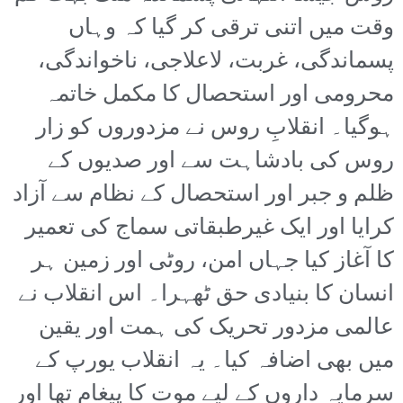
وقت میں اتنی ترقی کر گیا کہ وہاں
پسماندگی، غربت، لاعلاجی، ناخواندگی،
محرومی اور استحصال کا مکمل خاتمہ
ہوگیا۔ انقلابِ روس نے مزدوروں کو زار
روس کی بادشاہت سے اور صدیوں کے
ظلم و جبر اور استحصال کے نظام سے آزاد
کرایا اور ایک غیرطبقاتی سماج کی تعمیر
کا آغاز کیا جہاں امن، روٹی اور زمین ہر
انسان کا بنیادی حق ٹھہرا۔ اس انقلاب نے
عالمی مزدور تحریک کی ہمت اور یقین
میں بھی اضافہ کیا۔ یہ انقلاب یورپ کے
سرمایہ داروں کے لیے موت کا پیغام تھا اور