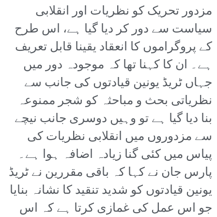
مزدور تحریک کو نظریات اور انقلابی
سیاست سے دور کر دیا گیا ہے، اس طرح
کے پروگراموں کا انعقاد یقینا قابل تعریف
ہے۔ ان کا کہنا تھا کہ موجودہ دور میں
جہاں ٹریڈ یونین قیادتوں کی جانب سے
نظریاتی بحث و مباحثہ کو شجر ممنوعہ
بنا دیا گیا ہے تو وہیں دوسری جانب نیچے
سے مزدوروں میں انقلابی نظریات کی
پیاس میں کئی گنا زیادہ اضافہ ہوا ہے۔
پارس جان نے کہا کہ باقی مقررین نے ٹریڈ
یونین قیادتوں کو شدید تنقید کا نشانہ بنایا
جو اس عمل کی غمازی کرتا ہے کہ اس