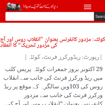
Sear
کوئٹہ: مزدور کانفرنس بعنوان ”انقلاب روس اور آج
کی مزدور تحریک“ کا انعقاد
|رپورٹ: ریڈورکرز فرنٹ، کوئٹہ|
29 اکتوبر بروز جمعرات کوئٹہ پریس کلب
میں ریڈ ورکرز فرنٹ کی جانب سے انقلاب
روس کی 103ویں سالگرہ کے موقع پر ریڈ
ورکرز فرنٹ کی جانب سے مزدور
کانفرنس بعنوان ”انقلاب روس اور آج کی