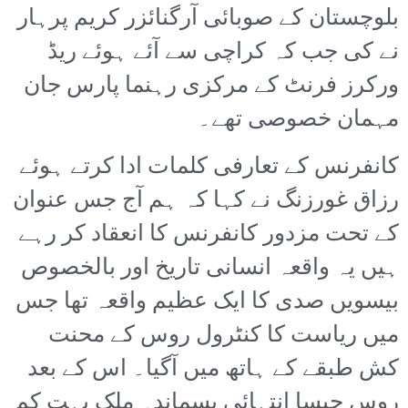
بلوچستان کے صوبائی آرگنائزر کریم پرہار
نے کی جب کہ کراچی سے آئے ہوئے ریڈ
ورکرز فرنٹ کے مرکزی رہنما پارس جان
مہمان خصوصی تھے۔
کانفرنس کے تعارفی کلمات ادا کرتے ہوئے
رزاق غورزنگ نے کہا کہ ہم آج جس عنوان
کے تحت مزدور کانفرنس کا انعقاد کر رہے
ہیں یہ واقعہ انسانی تاریخ اور بالخصوص
بیسویں صدی کا ایک عظیم واقعہ تھا جس
میں ریاست کا کنٹرول روس کے محنت
کش طبقے کے ہاتھ میں آگیا۔ اس کے بعد
روس جیسا انتہائی پسماندہ ملک بہت کم