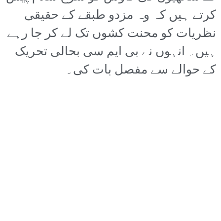
کرتے ہیں کہ وہ مزدو طبقے کے حقیقی
نظریات کو محنت کشوں تک لے کر جا رہے
ہیں۔ انہوں نے بی ایم سی بحالی تحریک
کے حوالے سے مفصل بات کی۔