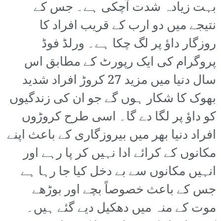
بہت زیادہ شدت آچکی ہے۔ جس کے
نتیجے میں دو ارب کے قریب افراد کا
روزگار داؤ پر لگ چکا ہے۔ ورلڈ فوڈ
پروگرام کی ایک رپورٹ کے مطابق اس
سال دنیا میں مزید 27 کروڑ افراد شدید
بھوک کا شکار ہوں گے جو ان کی زندگیوں
کو داؤ پر لگا دے گا۔ اسی طرح کروڑوں
افراد دنیا بھر میں بیروزگاری کے باعث اپنے
مکانوں کے کرائے ادا نہیں کر پا رہے اور
انہیں مکانوں سے بے دخل کیا جا رہا ہے
جس کے باعث خصوصاً بچے اور بوڑھے
موت کے منہ میں دھکیل دیے گئے ہیں۔