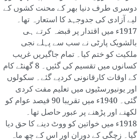
دوسری طرف دنیا بھر کے محنت کشوں کے
لیے آزادی کی جدوجہد کا استعارہ تھا۔
1917ء میں اقتدار پر قبضہ کرتے ہی
بالشویک پارٹی نے سب سے پہلے نجی
ملکیت کو ختم کیا۔ تمام جاگیریں غریب
کسانوں میں تقسیم کی گئیں۔ 8 گھنٹے کام
کے اوقات کارقانونی کردیے گئے۔ سکولوں
اور یونیورسٹیوں میں تعلیم مفت کردی
گئی۔ 1940ء میں تقریبا 90 فیصد عوام کو
لکھنے اور پڑھنے پر عبور حاصل تھا۔
1918ء میں خواتین کو ووٹ دینے کا حق دیا
گیا۔ زچگی کے دوران اور اس کے چھ ماہ