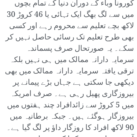
کورونا وباء کے دوران دنیا کے تمام بچوں
میں سے لگ بھگ ایک تہائی یا 46 کروڑ 30
لاکھ بچے تعلیم سے محروم رہے اور کسی
بھی طرح تعلیم تک رسائی حاصل نہیں کر
سکے۔ یہ صورتحال صرف پسماندہ
سرمایہ دارانہ ممالک میں ہی نہیں بلکہ
ترقی یافتہ سرمایہ دارانہ ممالک میں بھی
دیکھی جا سکتی ہے جہاں بڑے پیمانے پر
بیروزگاری پھیل رہی ہے۔ صرف امریکہ
میں 5 کروڑ سے زائدافراد چند ہفتوں میں
بیروزگار ہوگئے ہیں۔ جبکہ برطانیہ میں
90 لاکھ افراد کا روزگار داؤ پر لگ گیا ہے۔