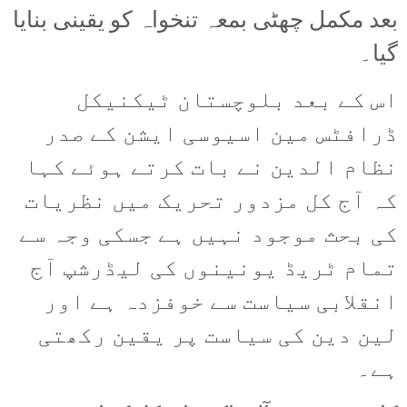
بعد مکمل چھٹی بمعہ تنخواہ کو یقینی بنایا
گیا۔
اس کے بعد بلوچستان ٹیکنیکل
ڈرافٹس مین اسیوسی ایشن کے صدر
نظام الدین نے بات کرتے ہوئے کہا
کہ آج کل مزدور تحریک میں نظریات
کی بحث موجود نہیں ہے جسکی وجہ سے
تمام ٹریڈ یونینوں کی لیڈرشپ آج
انقلابی سیاست سے خوفزدہ ہے اور
لین دین کی سیاست پر یقین رکھتی
ہے۔