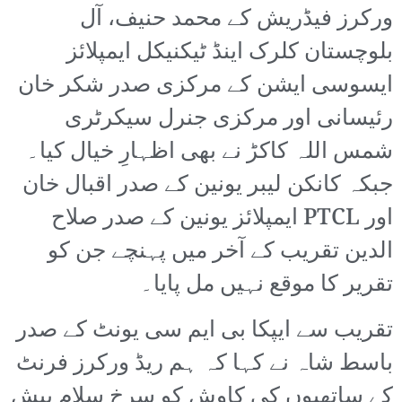
ورکرز فیڈریش کے محمد حنیف، آل
بلوچستان کلرک اینڈ ٹیکنیکل ایمپلائز
ایسوسی ایشن کے مرکزی صدر شکر خان
رئیسانی اور مرکزی جنرل سیکرٹری
شمس اللہ کاکڑ نے بھی اظہارِ خیال کیا۔
جبکہ کانکن لیبر یونین کے صدر اقبال خان
اور PTCL ایمپلائز یونین کے صدر صلاح
الدین تقریب کے آخر میں پہنچے جن کو
تقریر کا موقع نہیں مل پایا۔
تقریب سے ایپکا بی ایم سی یونٹ کے صدر
باسط شاہ نے کہا کہ ہم ریڈ ورکرز فرنٹ
کے ساتھیوں کی کاوش کو سرخ سلام پیش