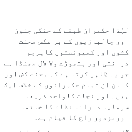
لہٰذا حکمران طبقے کے جنگی جنون
اور چالبازیوں کے بر عکس محنت
کشوں اور کمیونسٹوں کاپرچم
درانتی اور ہتھوڑے ولا لال جھنڈا ہے
جو یہ ظاہر کرتا ہے کہ محنت کش اور
کسان ان تمام حکمرانوں کے خلاف ایک
ہیں۔ اور نجات کاواحد ذریعہ
سرمایہ دارانہ نظام کا خاتمہ
اورمزدور راج کا قیام ہے۔