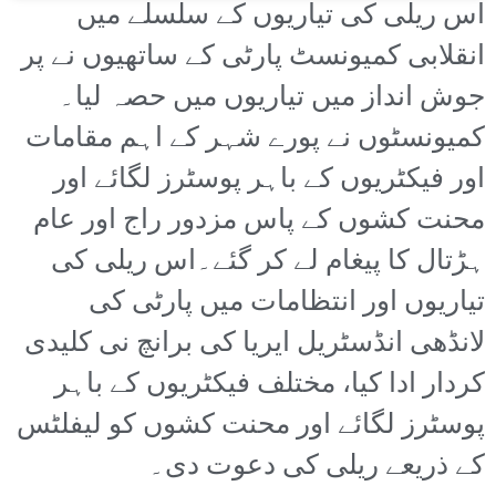
اس ریلی کی تیاریوں کے سلسلے میں
انقلابی کمیونسٹ پارٹی کے ساتھیوں نے پر
جوش انداز میں تیاریوں میں حصہ لیا۔
کمیونسٹوں نے پورے شہر کے اہم مقامات
اور فیکٹریوں کے باہر پوسٹرز لگائے اور
محنت کشوں کے پاس مزدور راج اور عام
ہڑتال کا پیغام لے کر گئے۔اس ریلی کی
تیاریوں اور انتظامات میں پارٹی کی
لانڈھی انڈسٹریل ایریا کی برانچ نی کلیدی
کردار ادا کیا، مختلف فیکٹریوں کے باہر
پوسٹرز لگائے اور محنت کشوں کو لیفلٹس
کے ذریعے ریلی کی دعوت دی۔