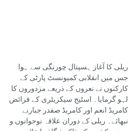
ریلی کا آغاز ہسپتال چورنگی سے ہوا
جس میں انقلابی کمیونسٹ پارٹی کے
کارکنوں نے نعروں کے ذریعے مزدوروں کا
لہو گرمایا۔ اسٹیج سیکریٹری کے فرائض
کامریڈ انعم اور کامریڈ صفدر جبارنے
نبھائے۔ ریلی کے دوران علاقہ نوجوانوں و