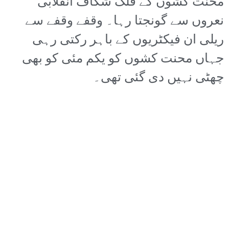
محنت کشوں کے فلک شگاف انقلابی
نعروں سے گونجتا رہا۔ وقفے وقفے سے
ریلی ان فیکٹریوں کے باہر رکتی رہی
جہاں محنت کشوں کو یکم مئی کو بھی
چھٹی نہیں دی گئی تھی۔