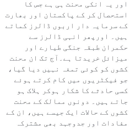
اور یہ انکی محنت ہی ہے جس کا
استحصال کر کے پاکستان اور بھارت
کے سرمایہ دار اربوں ڈالرز کماتے
ہیں۔ اورپھر انہی ڈالرز سے
حکمران طبقہ جنگی طیارے اور
میزائل خریدتا ہے۔آج تک ان محنت
کشوں کو کوئی تمغہ نہیں دیا گیا،
جو فیکٹریوں میں کام کرتے ہوئے
کسی حادثے کا شکار ہوکر ہلاک ہو
جاتے ہیں۔ دونوں ممالک کے محنت
کشوں کے حالات ایک جیسے ہیں، ان کے
مفادات اور جدوجہد بھی مشترکہ