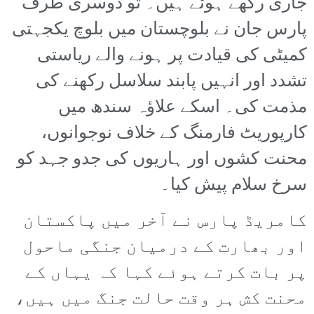
جاری رکھے ہوئے ہیں۔ تو دوسری طرف
پارس جان نے بلوچستان میں بلوچ یکجہتی
کمیٹی کی قیادت پر ہونے والے ریاستی
تشدد اور انہیں پابند سلاسل رکھنے کی
مذمت کی۔ اسکے علاؤہ سندھ میں
کارپوریٹ فارمنگ کے خلاف نوجوانوں،
محنت کشوں اور ہاریوں کی جدو جہد کو
سرخ سلام پیش کیا۔
کامریڈ پارس نے آخر میں پاکستان
اور بھارت کے درمیان جنگی ماحول
پر بات کرتے ہوئے کہا کہ یہاں کے
محنت کش ہر وقت حالت جنگ میں ہیں،