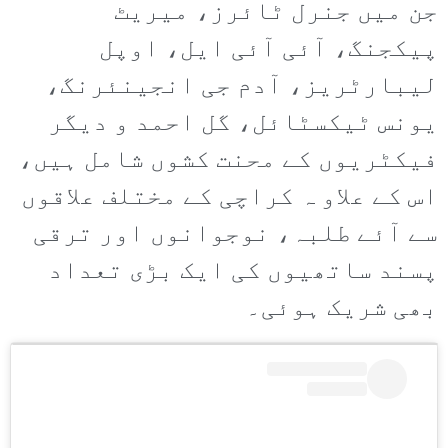
جن میں جنرل ٹائرز، میریٹ
پیکجنگ، آئی آئی ایل، اوپل
لیبارٹریز، آدم جی انجینئرنگ،
یونس ٹیکسٹائل، گل احمد و دیگر
فیکٹریوں کے محنت کشوں شامل ہیں،
اس کے علاو ہ کراچی کے مختلف علاقوں
سے آئے طلبہ، نوجوانوں اور ترقی
پسند ساتھیوں کی ایک بڑی تعداد
بھی شریک ہوئی۔