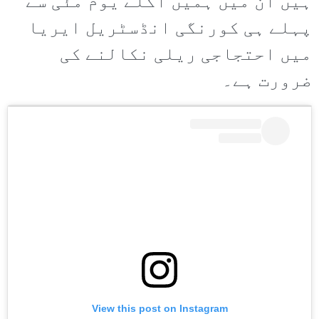
ہیں ان میں ہمیں اگلے یوم مئی سے
پہلے ہی کورنگی انڈسٹریل ایریا
میں احتجاجی ریلی نکالنے کی
ضرورت ہے۔
View this post on Instagram