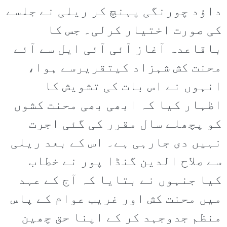
داؤد چورنگی پہنچ کر ریلی نے جلسے
کی صورت اختیار کرلی۔ جس کا
باقاعدہ آغاز آئی آئی ایل سے آئے
محنت کش شہزاد کیتقریرسے ہوا،
انہوں نے اس بات کی تشویش کا
اظہار کیا کہ ابھی بھی محنت کشوں
کو پچھلے سال مقرر کی گئی اجرت
نہیں دی جارہی ہے۔ اس کے بعد ریلی
سے صلاح الدین گنڈا پور نے خطاب
کیا جنہوں نے بتایا کہ آج کے عہد
میں محنت کش اور غریب عوام کے پاس
منظم جدوجہد کر کے اپنا حق چھین