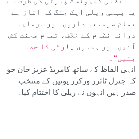
”انقلابی کمیونسٹ پارٹی کی طرف سے
یہ پہلی ریلی ایک جنگ کا آغاز ہے
تمام سرمایہ داروں اور سرمایہ
درانہ نظام کے خلاف، تمام محنت کش
آئیں اور ہماری
پارٹی کا حصہ
بنیں“۔
انہی الفاظ کے ساتھ کامریڈ عزیز خان جو
کہ جنرل ٹائرز ورکرز یونین کے منتخب
صدر ہیں انہوں نے ریلی کا اختتام کیا۔