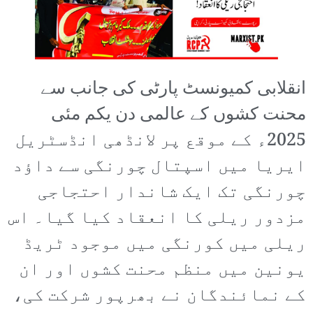
انقلابی کمیونسٹ پارٹی کی جانب سے
محنت کشوں کے عالمی دن یکم مئی
2025ء کے موقع پر لانڈھی انڈسٹریل
ایریا میں اسپتال چورنگی سے داؤد
چورنگی تک ایک شاندار احتجاجی
مزدور ریلی کا انعقاد کیا گیا۔ اس
ریلی میں کورنگی میں موجود ٹریڈ
یونین میں منظم محنت کشوں اور ان
کے نمائندگان نے بھرپور شرکت کی،