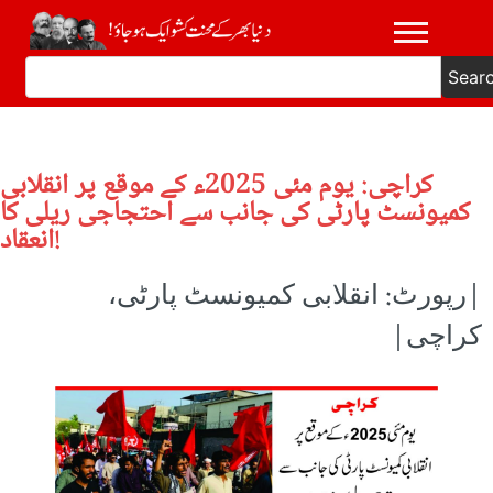
Sear
کراچی: یوم مئی 2025ء کے موقع پر انقلابی
کمیونسٹ پارٹی کی جانب سے احتجاجی ریلی کا
انعقاد!
|رپورٹ: انقلابی کمیونسٹ پارٹی،
کراچی|