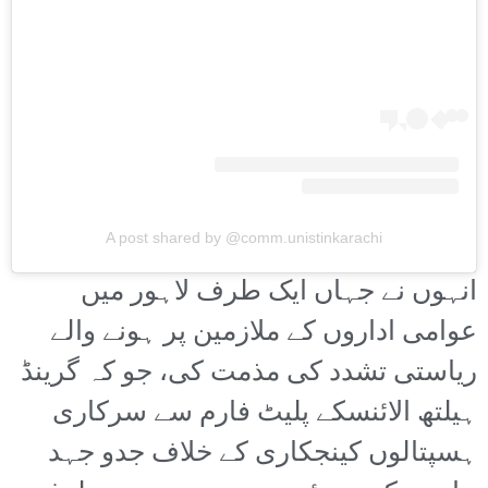
A post shared by @comm.unistinkarachi
انہوں نے جہاں ایک طرف لاہور میں
عوامی اداروں کے ملازمین پر ہونے والے
ریاستی تشدد کی مذمت کی، جو کہ گرینڈ
ہیلتھ الائنسکے پلیٹ فارم سے سرکاری
ہسپتالوں کینجکاری کے خلاف جدو جہد