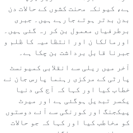
ہے، کیونکہ محنت کشوں کے حالات دن
بدن بدتر ہوتے جارہے ہیں۔ جبری
برطرفیاں معمول بن کر رہ گئی ہیں۔
اورمالکا ن اور انتظامیہ کا ظلم و
جبرنا قابل برداشت بن چکا ہے۔
آخر میں ریلی سے انقلابی کمیونسٹ
پارٹی کے مرکزی رہنما پارس جان نے
خطاب کیا اور کہا کہ آج کی دنیا
یکسر تبدیل ہوگئی ہے اور میرٹ
پیکجنگ اور کورنگی سے آئے دوستوں
کو مخاطب کیا اور کہا کہ جو حالات