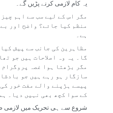
یہ کام لازمی کرنے پڑیں گے۔
مگر اس کے لیے سب سے اہم چیز
منظم کیا جائے؟ واضح اور بے 
ہے۔
مظاہرین کی جانب سے پیش کیا 
گا۔ یہ وہ اصلاحات ہیں جو تھا
مگر بڑھتا ہوا غصہ پروگرام ک
سازگار ہو رہے ہیں جو بادشاہ
پیسے ہڑپنے والے مفت خور کی 
کے سوا کچھ بھی نہیں دیا۔ ہم
شروع سے ہی تحریک میں لازمی طور 