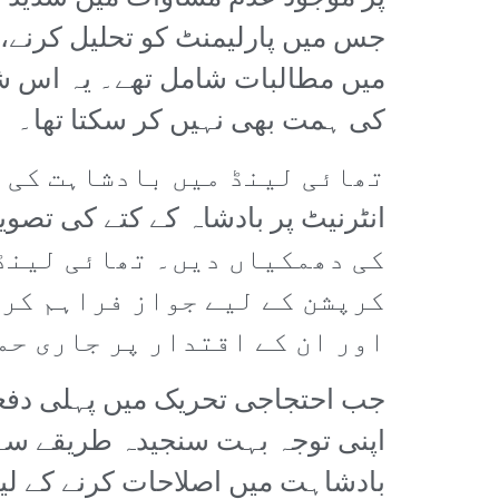
جس میں پارلیمنٹ کو تحلیل کرنے، 
میں مطالبات شامل تھے۔ یہ اس شاہ
کی ہمت بھی نہیں کر سکتا تھا۔
کی دھمکیاں دیں۔ تھائی لینڈ 
کرپشن کے لیے جواز فراہم کرت
اور ان کے اقتدار پر جاری حم
جب احتجاجی تحریک میں پہلی دفعہ 
اپنی توجہ بہت سنجیدہ طریقے سے 
بادشاہت میں اصلاحات کرنے کے لی