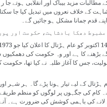
کے مطالبات مزید بیباک اور انقلابی ہوتے جا
شاہت کے خلاف نعروں میں تبدیل کیا جا سکتا
پنے قدم جمانا مشکل ہو جائیں گے۔
مضبوط دھکا بادشاہت، حکومت اور پور
ے بڑھنے کا ہے اور وہ حکومت کی دھمکیوں س
، جس کا آغاز طلبہ نے کیا تھا، حکومت کو 
ہڑتال کے لیے تیار ہونا پڑے گا۔ ہر شہر او
ے۔ کام کی جگہوں پر لوگوں کو منظم طریقے
لانے کی باہمی کوشش کی ضرورت ہے۔ آنے و