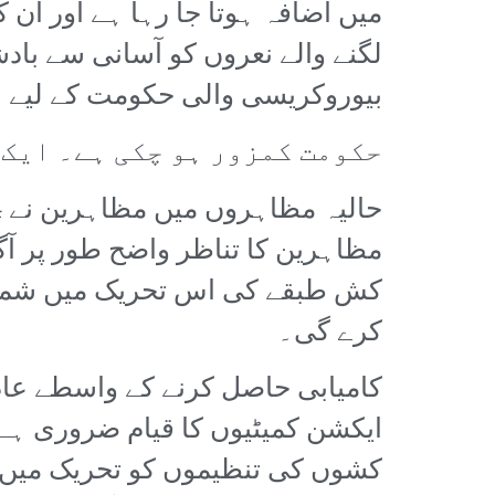
میں اضافہ ہوتا جا رہا ہے اور ان 
لگنے والے نعروں کو آسانی سے باد
بیوروکریسی والی حکومت کے لیے ا
حکومت کمزور ہو چکی ہے۔ ایک 
مظاہرین کا تناظر واضح طور پر آگ
کش طبقے کی اس تحریک میں شمولیت
کرے گی۔
کامیابی حاصل کرنے کے واسطے عام 
ایکشن کمیٹیوں کا قیام ضروری ہ
کشوں کی تنظیموں کو تحریک میں 