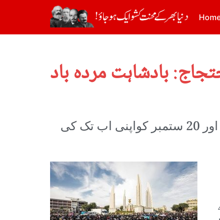
Hom
تھائی لینڈ کی احتجاجی تحریک، جس سے وہاں کی حکومت لرز رہی ہے، نے 19 اور 20 ستمبر کواپنی اب تک کی