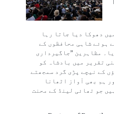
یں دھوکا دیا جاتا رہا
ے ہوئے شاہی محافظوں کے
دیا۔ مظاہرین ”جاگیرداری
نی تقریر میں بادشاہ کو
ؤں کے نیچے پڑی گرد سمجھتے
ور ہم بھی آواز اٹھانا
یں جو تھائی لینڈ کے محنت