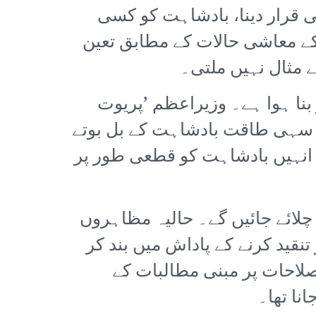
نی قرار دینا، بادشاہت کو کسی
کے معاشی حالات کے مطابق تعین
 مثال نہیں ملتی۔
بنا ہوا ہے۔ وزیراعظم ’پریوت
س کی رہی سہی طاقت بادشاہت کے بل بوتے
ر انہیں بادشاہت کو قطعی طور پر
قدمات چلائے جائیں گے۔ حالیہ مظاہروں
پر تنقید کرنے کے پاداش میں بند کر
صلاحات پر مبنی مطالبات کے
نا تھا۔