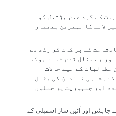
بات کے گرد عام ہڑتال کو
یں لانے کا بہترین ہتھیار
دشاہت کے پر کاٹ کر رکھ دے
 اور بے مثال قدم ثابت ہوگا۔
 مطالبات کے لیے حالات
گے۔ شاہی خاندان کی مثال
دد اور جمہوریت پر حملوں
 چاہئیں اور آئین ساز اسمبلی کے