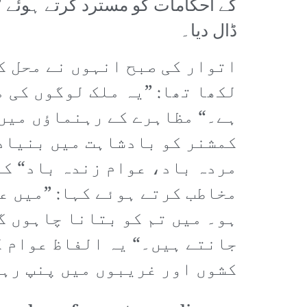
کے احکامات کو مسترد کرتے ہوئے ’
ڈال دیا۔
اتوار کی صبح انہوں نے محل ک
لکھا تھا: ”یہ ملک لوگوں کی 
ہے۔“ مظاہرے کے رہنماؤں میں 
کمشنر کو بادشاہت میں بنیادی
مردہ باد، عوام زندہ باد“ کے
مخاطب کرتے ہوئے کہا: ”میں ع
ہو۔ میں تم کو بتانا چاہوں گ
جانتے ہیں۔“ یہ الفاظ عوام ک
کشوں اور غریبوں میں پنپ رہا