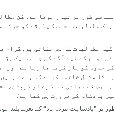
 سیاسی طور پر تیار ہونا ہے۔ کن مطال
باک مطالبات محنت کش طبقے کو حرکت م
گیا مطالبات کا دس نکاتی پروگرام با
ئی عوام کے لیے آگے کی جانب ایک بڑا
ی حدود کو پار کرتا جا رہا ہے اور ان
ت کا مکمل خاتمہ کرنے کا باعث بنیں 
ہے جس نے تھائی معاشرے کو کرپشن، تش
یں بادشاہ کی ضرورت ہی کیا ہے؟
پر ”بادشاہت مردہ باد“ کے نعرے بلند ہونے