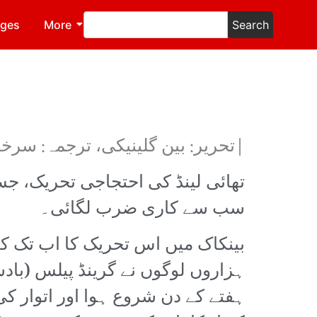
ages
More
Search
|تحریر: بین گلینیکی، ترجمہ: سرخا
سب سے کاری ضرب لگائی۔
بینکاک میں اس تحریک کا اب تک ک
ہزاروں لوگوں نے گرینڈ پیلس (با
ہفتے کے دن شروع ہوا اور اتوار ک