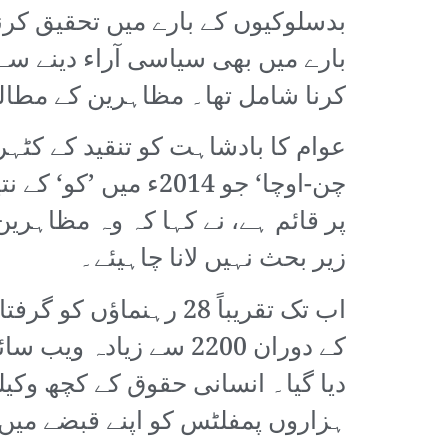
بدسلوکیوں کے بارے میں تحقیق کرنے
بارے میں بھی سیاسی آراء دینے سے
کرنا شامل تھا۔ مظاہرین کے مطال
عوام کا بادشاہت کو تنقید کے کٹہر
چن-اوچا‘ جو 2014ء
پر قائم ہے، نے کہا کہ وہ مظاہری
زیر بحث نہیں لانا چاہیئے۔
اب تک تقریباً 28 رہن
کے دوران 2200 سے زیا
دیا گیا۔ انسانی حقوق کے کچھ وکی
ہزاروں پمفلٹس کو اپنے قبضے میں ل