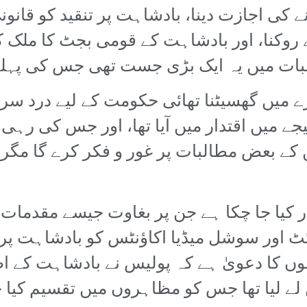
 کی اجازت دینا، بادشاہت پر تنقید کو قانو
 روکنا، اور بادشاہت کے قومی بجٹ کا ملک 
بات میں یہ ایک بڑی جست تھی جس کی پہلے
ے میں گھسیٹنا تھائی حکومت کے لیے درد سر 
 میں ’کو‘ کے نتیجے میں اقتدار میں آیا تھا، اور ج
ن کے بعض مطالبات پر غور و فکر کرے گا مگ
ماؤں کو گرفتار کیا جا چکا ہے جن پر بغاوت جیسے م
دہ ویب سائٹ اور سوشل میڈیا اکاؤنٹس کو بادشاہت 
لوں کا دعویٰ ہے کہ پولیس نے بادشاہت کے ا
ے لیا تھا جس کو مظاہروں میں تقسیم کیا جا