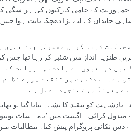
جمہوریت کے حامی کارکنوں کی ہراسگی کا خات
ی خاندان کے لیے بڑا دھچکا ثابت ہوا جس 
میں دہائیوں سے بادشاہت ریاست کا اہ
ی ہے۔ بادشاہت پر تنقید پورے نظام پ
لے یقیناً بہت سنجیدہ عمل ہے۔
بادشاہت کو تنقید کا نشانہ بنایا گیا تو ت
مبذول کرائی۔ اگست میں ’تامہ ساٹ یونیور
ے دس نکاتی پروگرام پیش کیا۔ مطالبات میں