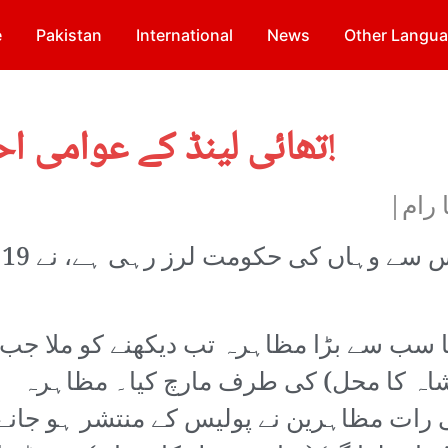
e
Pakistan
International
News
Other Langu
تھائی لینڈ کے عوامی احتجاج: بادشاہت مردہ باد!
 رام|
ا سب سے بڑا مظاہرہ تب دیکھنے کو ملا جب
دشاہ کا محل) کی طرف مارچ کیا۔ مظاہرہ
ی رات مظاہرین نے پولیس کے منتشر ہو جانے