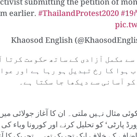
ctivist submitting the petition of mo
m earlier.
#ThailandProtest2020
#19
pic.
ے مکمل آزادی کے ساتھ حکومت کرتا آ
ب ہوا کا رخ تبدیل ہو رہا ہے اور عوا
 کو آسانی سے دیکھا جا سکتا ہے۔
ئی مثال نہیں ملتی۔ ان کا آغاز جولائی میں
 پارٹی‘ کو تحلیل کرنے اور کورونا وباء کی و
ضافے کے خلاف ایک تحریک تھی۔ تحریک کا آغ