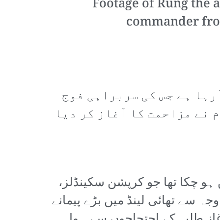
Footage of Rung the a
commander fro
رہا ہے جس کی سربراہی فوج
م نے مزاحمت کا آغاز کر دیا
 ہو چکا تھا جو کرپشن سکینڈلز،
جہ سے تھائی لینڈ میں بڑے پیمانے
از طلبہ کے احتجاجوں سے ہوا