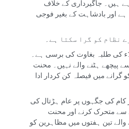
 رہے ہیں۔ جاگیرداری کے خلاف
 ہے اور بادشاہت کے بغیر فوجی
ے نظام کو گرا سکتا ہے۔
حالیہ مظاہروں میں مظاہرین نے 14 اکتوبر کو عام ہڑتال کا اعلان کیا جو 1973ء کی طلبہ بغاوت کی برسی ہے۔
ے پیچھے ہٹنے والے نہیں۔ محنت
گرانے میں فیصلہ کن کردار ادا
ر کام کی جگہوں پر عام ہڑتال کی
 سے متحرک کرنے اور محنت
الے تین ہفتوں میں مظاہرین کو