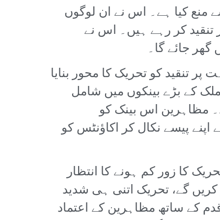
 منع کیا ہے۔ اس نے ان لوگوں
 تنقید کر رہے ہیں۔ اس نے
 گھر جائے گا۔
پر تنقید کو تحریک کا محور بنایا
ملک کے بڑے بینکوں میں شامل
کاٹ کا ہے جس میں بادشاہ کا سٹیک 23.4 فیصد ہے۔ مظاہرین اس بینک کو
اپنے پیسے نکال کر اکاؤنٹس کو
یک کا زور کم ہونے کا انتظار
ر کریں گے، تحریک اتنی ہی شدید
دم کے ساتھ مظاہرین کے اعتماد