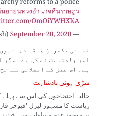
narchy reforms to a police
กันยายนทวงอํานาจคืนราษฎร
twitter.com/OmOiYWHXKA
September 20, 2020
— Khaosod English (@KhaosodEnglish)
تھائی حکمران طبقہ دہائیوں س
اور بادشاہت نے کی ہے۔ مگر ا
ہے۔ اس عمل کے انقلابی نتائج
سڑی ہوئی بادشاہت
حالیہ احتجاجوں کی اس سے پہلے کو
ریاست کا مشہور لبرل ’فیوچر فارورڈ
پر موجود عدم مساوات میں شدید ا