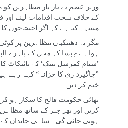
وزیراعظم نے بار بار مظاہرین کو
کے خلاف سخت اقدامات لینے اور قید
متنبہہ کیا ہے کہ اگر احتجاجوں کا 
مگر یہ دھمکیاں مظاہرین پر کوئی ب
ہوا ہے جیسا کہ محل کے باہر حال
”جاگیرداری کا خزانہ“ کہہ رہے ہی
ختم کر دیں۔
تھائی حکومت فالج کا شکار ہو کر 
کریں اور پھر جبر کے ساتھ مظاہرین
ہوتی جائی گی۔ شاہی خاندان کے خ