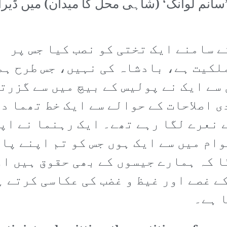
سانم لوانگ‘ (شاہی محل کا میدان) میں ڈیرا
ے سامنے ایک تختی کو نصب کیا جس پر
ملکیت ہے، بادشاہ کی نہیں، جس طرح ہم
سے ایک نے پولیس کے بیچ میں سے گزرت
 اصلاحات کے حوالے سے ایک خط تھما 
 نعرے لگا رہے تھے۔ ایک رہنما نے اپ
وام میں سے ایک ہوں جس کو تم اپنے پا
ا کہ ہمارے جیسوں کے بھی حقوق ہیں ا
ے غصے اور غیظ و غضب کی عکاسی کرتے ہ
 ہے۔