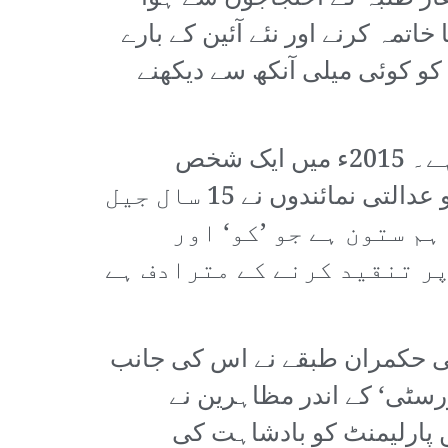
مہ کرنے اور نئے آئین کے بارے
کو کوئی میلی آنکھ سے دیکھنے
تھائی لینڈ میں بادشاہت کی مخالفت کرنا کوئی معمولی بات نہیں ہے۔ 2015ء میں ایک شخص
انٹرنیٹ پر بادشاہ کے کتے کی تصویریں طنزیہ انداز میں شئیر کر رہا تھا جس کو عدالتی نمائندوں نے 15 سال جیل
م ستون ہے جو ’کو‘ اور
ر تنقید کرنے کے مترادف ہے
ھائی حکمران طبقے نے اس کی جانب
سٹی‘ کے اندر مظاہرین نے
 پارلیمنٹ کو بادشاہت کی