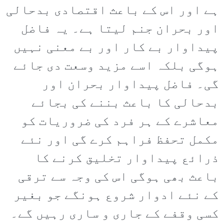
ہے اور اس کے باعث اقتصادی بدحالی
اور بحران جنم لیتا ہے۔ یہ فاضل
پیداوار بے کار اور بے معنی نہیں
ہوگی بلکہ اسے مزید وسعت دی جائے
گی۔ فاضل پیداوار بحران اور
بدحالی کا باعث بننے کی بجائے
معاشرے کے ہر فرد کی ضروریات کو
مکمل تحفظ فراہم کرے گی اور نئے
ذرائع پیداوار تخلیق کرنے کا
باعث بھی ہوگی اس کی وجہ سے ترقی
کے نئے ادوار شروع ہونگے جو بغیر
کسی وقفے کے جاری و ساری رہیں گے۔