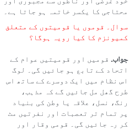
خود غرضی اور ناطوں سے مجبوری اور
محتاجی کا یکسر خاتمہ ہو جاتا ہے۔
سوال۔ قوموں یا قومیتوں کے متعلق
کمیونزم کا کیا رویہ ہوگا؟
جواب۔
قومیں اور قومیتیں عوام کے
اتحاد کے تابع ہو جائیں گی۔ لوگ
اس نظام میں ایک دوسرے کے ساتھ اس
طرح گھل مل جائیں گے کہ مذہب،
رنگ، نسل، علاقہ یا وطن کی بنیاد
پر تمام تر تعصبات اور نفرتیں مٹ
کر رہ جائیں گی۔ قومی وقار اور