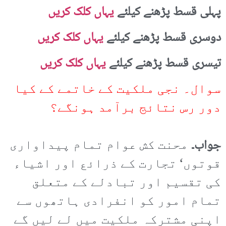
پہلی قسط پڑھنے کیلئے
یہاں کلک کریں
دوسری قسط پڑھنے کیلئے
یہاں کلک کریں
تیسری قسط پڑھنے کیلئے
یہاں کلک کریں
سوال۔ نجی ملکیت کے خاتمے کے کیا
دور رس نتائج برآمد ہونگے؟
جواب۔
محنت کش عوام تمام پیداواری
قوتوں‘ تجارت کے ذرائع اور اشیاء
کی تقسیم اور تبادلے کے متعلق
تمام امور کو انفرادی ہاتھوں سے
اپنی مشترکہ ملکیت میں لے لیں گے