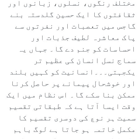
مختلف رنگوں، نسلوں، زبانوں اور
ثقافتوں کا ایک حسین گلدستہ بنے
گاجس میں تعصبات اور نفرتوں سے
پاک معاشرہ لطیف جذبات اور
احساسات کو جنم دے گا۔ جہاں یہ
سماج نسل انسان کی عظیم تر
یکجہتی۔۔۔انسانیت کو کہیں بلند
اور خوشحال پیمانے پر حاصل کرنا
ممکن بنا سکے گا۔ اس نظام میں ایک
وقت ایسا آتا ہے کہ طبقاتی تقسیم
سمیت ہر نوع کی دوسری تقسیم کا
مکمل خاتمہ ہو جاتا ہے لوگ باہم