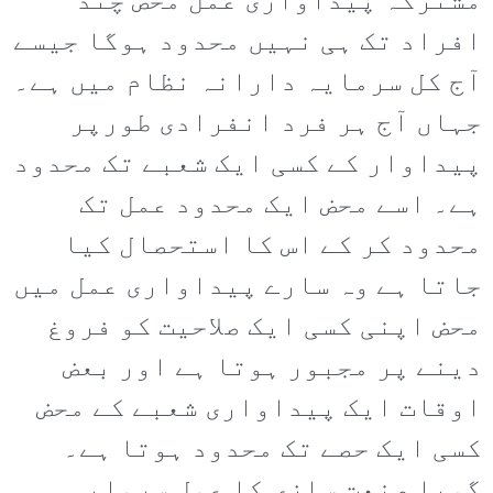
مشترکہ پیداواری عمل محض چند
افراد تک ہی نہیں محدود ہوگا جیسے
آج کل سرمایہ دارانہ نظام میں ہے۔
جہاں آج ہر فرد انفرادی طورپر
پیداوار کے کسی ایک شعبے تک محدود
ہے۔ اسے محض ایک محدود عمل تک
محدود کر کے اس کا استحصال کیا
جاتا ہے وہ سارے پیداواری عمل میں
محض اپنی کسی ایک صلاحیت کو فروغ
دینے پر مجبور ہوتا ہے اور بعض
اوقات ایک پیداواری شعبے کے محض
کسی ایک حصے تک محدود ہوتا ہے۔
گویا صنعت سازی کا عمل سرمایہ