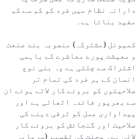
دارانہ نظام میں فرد کو کم سے کم
مفید بناتا ہے۔
کمیونل (مشترکہ) منصوبہ بند صنعت
و معیشت پورے معاشرے کے باہمی
اشتراک سے چلتی ہے وہ بنی نوع
انسان کے ہر فرد کی تمام تر
صلاحیتوں کو بروئے کار لاتے ہوئے ان
سے بھرپور فائدہ اٹھاتی ہے اور
پیداواری عمل کو ترقی دینے کی
صلاحیت اور گنجائش کو بروئے کار
لاتی ہے۔ محنت کی تقسیم (سرمایہ