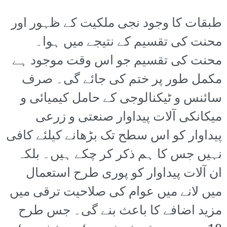
طبقات کا وجود نجی ملکیت کے ظہور اور
محنت کی تقسیم کے نتیجے میں ہوا۔
محنت کی تقسیم جو اس وقت موجود ہے
مکمل طور پر ختم کی جائے گی۔ صرف
سائنس و ٹیکنالوجی کے حامل کیمیائی و
میکانکی آلات پیداوار صنعتی و زرعی
پیداوار کو اس سطح تک بڑھانے کیلئے کافی
نہیں جس کا ہم ذکر کر چکے ہیں۔ بلکہ
ان آلات پیداوار کو پوری طرح استعمال
میں لانے میں عوام کی صلاحیت ترقی میں
مزید اضافے کا باعث بنے گی۔ جس طرح