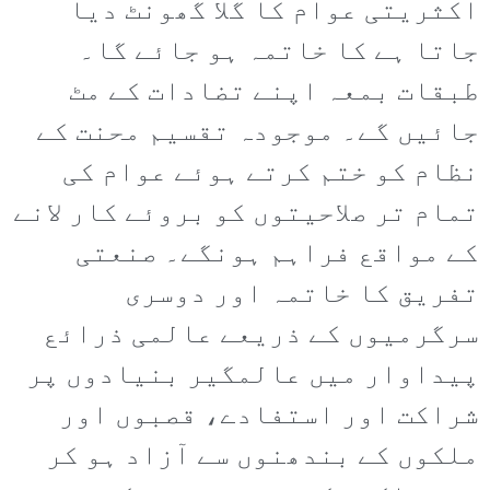
اکثریتی عوام کا گلا گھونٹ دیا
جاتا ہے کا خاتمہ ہو جائے گا۔
طبقات بمعہ اپنے تضادات کے مٹ
جائیں گے۔ موجودہ تقسیم محنت کے
نظام کو ختم کرتے ہوئے عوام کی
تمام تر صلاحیتوں کو بروئے کار لانے
کے مواقع فراہم ہونگے۔ صنعتی
تفریق کا خاتمہ اور دوسری
سرگرمیوں کے ذریعے عالمی ذرائع
پیداوار میں عالمگیر بنیادوں پر
شراکت اور استفادے، قصبوں اور
ملکوں کے بندھنوں سے آزاد ہو کر