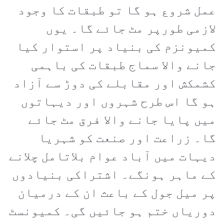
عمل شروع ہو گا تو طبقات کا وجود
لازمی طورپر مٹ جائے گا۔ یوں
کمیونزم کی بنیاد پر استوار کیا
جانے والا سماج طبقات کی باہمی
کشمکش اور مقابلے کی دوڑ سے آزاد
ہو گا اس طرح شہروں اور دیہاتوں
میں پایا جانے والا فرق مٹ جائے
گا۔ زراعت اور صنعت کو شہریا
دیہات میں آباد عوام بلاتامل چلانے
کے ماہر ہونگے۔ اشتراکی بنیادوں
پر میل جول کے باعث ان کے درمیان
دوریاں ختم ہو جائیں گی۔ کمیونسٹ