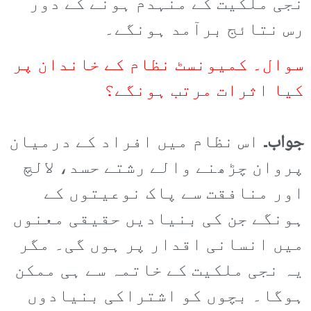
نجی ملکیت کے منہدم ہونے کے دور
رس نتائج برآمد ہونگے۔
سوال۔ کمیونسٹ نظام کے خاندان پر
کیا اثرات مرتب ہونگے؟
جواب۔
اس نظام میں افراد کے درمیان
پروان چڑھنے والے رشتے حسد، لالچ
اور منافقت سے پاک نوعیتوں کے
ہونگے جن کی بنیادیں حقیقی معنوں
میں انسانی اقدار پر ہوں گی۔ مگر
یہ نجی ملکیت کے خاتمہ سے ہی ممکن
ہوگا۔ بچوں کو اشتراکی بنیادوں