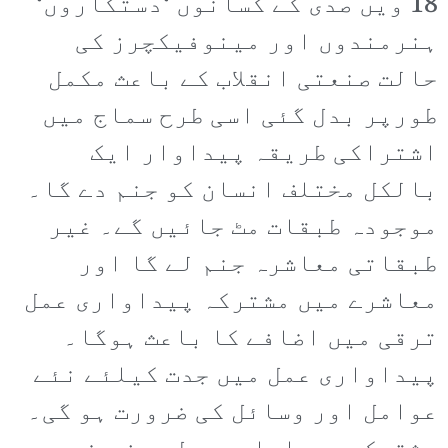
18 ویں صدی کے کسانوں ‘دستکاروں‘
ہنرمندوں اور مینوفیکچرز کی
حالت صنعتی انقلاب کے باعث مکمل
طورپر بدل گئی اسی طرح سماج میں
اشتراکی طریقہ پیداوار ایک
بالکل مختلف انسان کو جنم دے گا۔
موجودہ طبقات مٹ جائیں گے۔ غیر
طبقاتی معاشرہ جنم لے گا اور
معاشرے میں مشترکہ پیداواری عمل
ترقی میں اضافے کا باعث ہوگا۔
پیداواری عمل میں جدت کیلئے نئے
عوامل اور وسائل کی ضرورت ہو گی۔