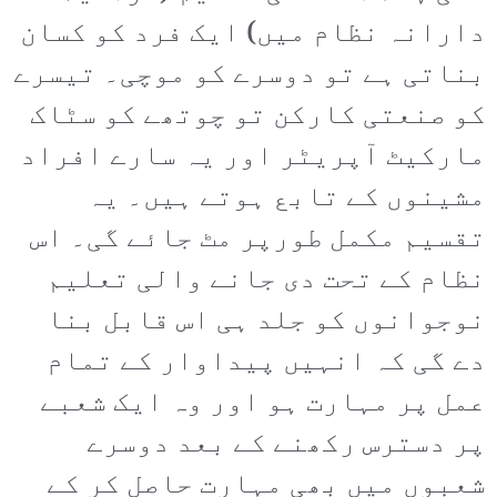
دارانہ نظام میں) ایک فرد کو کسان
بناتی ہے تو دوسرے کو موچی۔ تیسرے
کو صنعتی کارکن تو چوتھے کو سٹاک
مارکیٹ آپریٹر اور یہ سارے افراد
مشینوں کے تابع ہوتے ہیں۔ یہ
تقسیم مکمل طورپر مٹ جائے گی۔ اس
نظام کے تحت دی جانے والی تعلیم
نوجوانوں کو جلد ہی اس قابل بنا
دے گی کہ انہیں پیداوار کے تمام
عمل پر مہارت ہو اور وہ ایک شعبے
پر دسترس رکھنے کے بعد دوسرے
شعبوں میں بھی مہارت حاصل کر کے