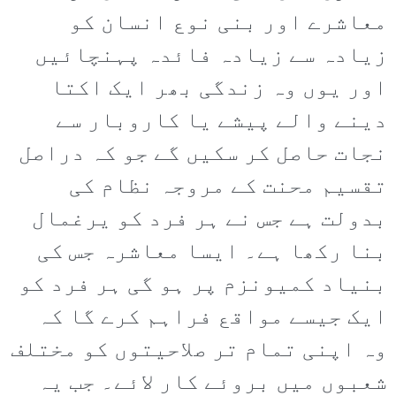
معاشرے اور بنی نوع انسان کو
زیادہ سے زیادہ فائدہ پہنچائیں
اور یوں وہ زندگی بھر ایک اکتا
دینے والے پیشے یا کاروبار سے
نجات حاصل کر سکیں گے جو کہ دراصل
تقسیم محنت کے مروجہ نظام کی
بدولت ہے جس نے ہر فرد کو یرغمال
بنا رکھا ہے۔ ایسا معاشرہ جس کی
بنیاد کمیونزم پر ہو گی ہر فرد کو
ایک جیسے مواقع فراہم کرے گا کہ
وہ اپنی تمام تر صلاحیتوں کو مختلف
شعبوں میں بروئے کار لائے۔ جب یہ