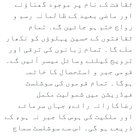
ثقافت کے نام پر موجود گھناؤنے
اور ماضی بعید کے ظالمانہ رسم و
رواج ختم ہو جائیں گے۔ تمام
ثقافتوں کے حسین پہلوؤں کو نکھار
ملے گا۔ تمام زبانوں کی ترقی اور
ترویج کیلئے وسائل میسر آئیں گے۔
قومی جبر و استحصال کا خاتمہ
ہوگا۔ تمام قوموں کی سوشلسٹ
فیڈریشن میں شمولیت مکمل
رضاکارانہ رائے، جہاں سرمائے
اور ملکیت کی ہوس کا جبر نہ ہو، کے
ذریعے ہو گی۔ اس سے سوشلسٹ سماج