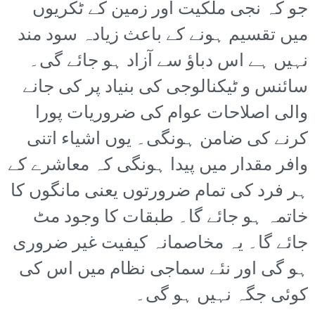
جو کہ نجی ملکیت اور زمین کے ٹکریوں
میں تقسیم ہونے کے باعث زیادہ سود مند
نہیں ہے اس دباؤ سے آزاد ہو جائے گی۔
سائنس و ٹیکنالوجی کی بنیاد پر کی جانے
والی اصلاحات عوام کی ضروریات پورا
کرنے کی ضامن ہونگی۔ یوں اشیاء اتنی
وافر مقدار میں پیدا ہونگی کہ معاشرے کے
ہر فرد کی تمام ضرورتوں یعنی مانگوں کا
خاتمہ ہو جائے گا۔ طبقات کا وجود مٹ
جائے گا۔ یہ مخاصمانہ کیفیت غیر ضروری
ہو گی اور نئے سماجی نظام میں اس کی
کوئی جگہ نہیں ہو گی۔