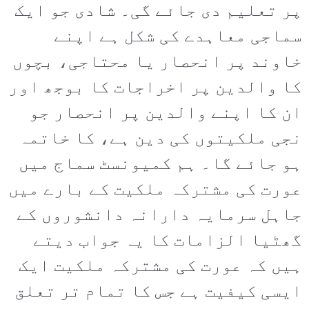
پر تعلیم دی جائے گی۔ شادی جو ایک
سماجی معاہدے کی شکل ہے اپنے
خاوند پر انحصار یا محتاجی، بچوں
کا والدین پر اخراجات کا بوجھ اور
ان کا اپنے والدین پر انحصار جو
نجی ملکیتوں کی دین ہے، کا خاتمہ
ہو جائے گا۔ ہم کمیونسٹ سماج میں
عورت کی مشترکہ ملکیت کے بارے میں
جاہل سرمایہ دارانہ دانشوروں کے
گھٹیا الزامات کا یہ جواب دیتے
ہیں کہ عورت کی مشترکہ ملکیت ایک
ایسی کیفیت ہے جس کا تمام تر تعلق