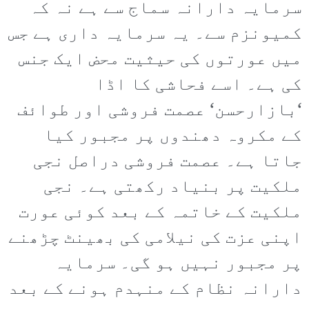
سرمایہ دارانہ سماج سے ہے نہ کہ
کمیونزم سے۔ یہ سرمایہ داری ہے جس
میں عورتوں کی حیثیت محض ایک جنس
کی ہے۔ اسے فحاشی کا اڈا
‘بازارحسن‘ عصمت فروشی اور طوائف
کے مکروہ دھندوں پر مجبور کیا
جاتا ہے۔ عصمت فروشی دراصل نجی
ملکیت پر بنیاد رکھتی ہے۔ نجی
ملکیت کے خاتمہ کے بعد کوئی عورت
اپنی عزت کی نیلامی کی بھینٹ چڑھنے
پر مجبور نہیں ہو گی۔ سرمایہ
دارانہ نظام کے منہدم ہونے کے بعد