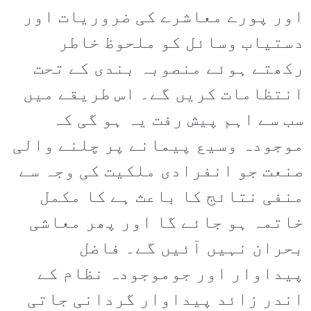
اور پورے معاشرے کی ضروریات اور
دستیاب وسائل کو ملحوظ خاطر
رکھتے ہوئے منصوبہ بندی کے تحت
انتظامات کریں گے۔ اس طریقے میں
سب سے اہم پیش رفت یہ ہو گی کہ
موجودہ وسیع پیمانے پر چلنے والی
صنعت جو انفرادی ملکیت کی وجہ سے
منفی نتائج کا باعث ہے کا مکمل
خاتمہ ہو جائے گا اور پھر معاشی
بحران نہیں آئیں گے۔ فاضل
پیداوار اور جوموجودہ نظام کے
اندر زائد پیداوار گردانی جاتی