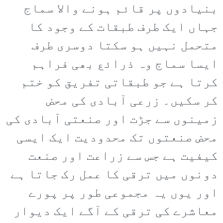
بنیادوں پر قائم ہونے والا سماج
جہاں ایک طرف طبقات کے وجود کا
متحمل نہیں ہو سکتا دوسری طرف
ایسا سماج وہ ذرائع بھی فراہم
کرتا ہے جو طبقاتی تفریق کو ختم
کر سکیں۔ زرعی آبادی کی محض
زمینوں سے جڑت اور صنعتی آبادی کی
محض صنعتوں تک محدودیت ایک ایسی
کیفیت ہے جس سے زراعت اور صنعت
دونوں میں ترقی کا عمل رک جاتا ہے
اور یوں یہ مجموعی طور پر پورے
معاشرے کی ترقی کے آگے ایک دیوار