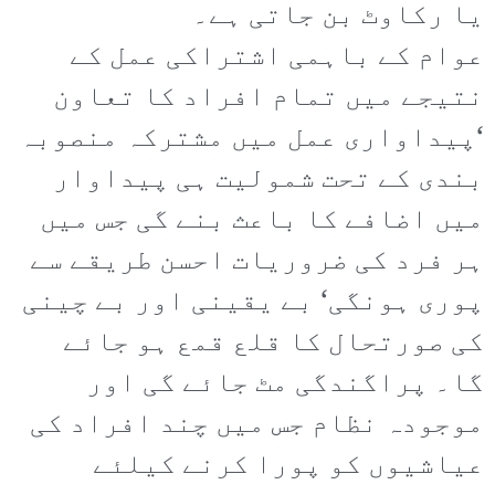
یا رکاوٹ بن جاتی ہے۔
عوام کے باہمی اشتراکی عمل کے
نتیجے میں تمام افراد کا تعاون
‘پیداواری عمل میں مشترکہ منصوبہ
بندی کے تحت شمولیت ہی پیداوار
میں اضافے کا باعث بنے گی جس میں
ہر فرد کی ضروریات احسن طریقے سے
پوری ہونگی‘ بے یقینی اور بے چینی
کی صورتحال کا قلع قمع ہو جائے
گا۔ پراگندگی مٹ جائے گی اور
موجودہ نظام جس میں چند افراد کی
عیاشیوں کو پورا کرنے کیلئے