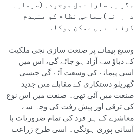
مگر یہ سارا عمل موجودہ (سرمایہ
دارانہ) سماجی نظام کو منہدم
کرنے سے ہی ممکن ہوگا۔
وسیع پیمانے پر صنعت سازی نجی ملکیت
کے دباؤ سے آزاد ہو جائے گی، اس میں
اسی پیمانے کی وسعت آئے گی جیسی
گھریلو دستکاری کے مقابلے میں جدید
صنعت میں آئی تھی۔ صنعت میں اس نوع
کی ترقی اور پیش رفت کی وجہ سے
معاشرے کے ہر فرد کی تمام ضروریات با
آسانی پوری ہونگی۔ اسی طرح زراعت