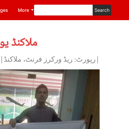
ages
More
Search
ملاکنڈ ی
|رپورٹ: ریڈ ورکرز فرنٹ، ملاکنڈ|