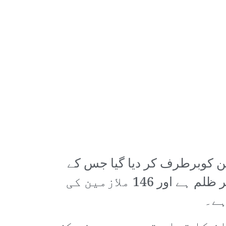
یک نوٹیفیکیشن کے ذریعے ملاکنڈ یونیورسٹی سے 146 ملازمین کوبرطرف کر دیا گیا جس کے
خلاف ملازمین سراپا احتجاج ہیں۔ ملازمین کا کہنا ہے کہ یہ ان کے ساتھ سراسر ظلم ہے اور 146 ملازمین کی
ہے۔