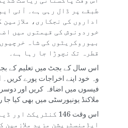
اس وقت پاکستانی ریاست شدید 
طبقے پر ڈال رہی ہے۔ آئی ایم
اداروں کی نجکاری، ملازمین 
خوردونوش کی قیمتوں میں اضا
بیوروکریٹوں کی شاہ خرچیوں م
قطرہ تک نچوڑا جا رہا ہے۔
وہ خود اپنے اخراجات پورے کریں۔ 
فیسوں میں اضافہ کریں اور دوسر
ملاکنڈ یونیورسٹی میں بھی کیا جا 
اس وقت 146 کنٹریکٹ
ایڈمنسٹریشن مزید ملازمین کو