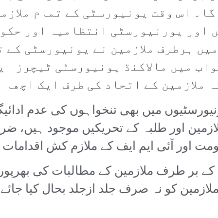
گا۔ اس وقت یونیورسٹی کے تمام ملازمی
ں اور یورنیورسٹی انتظامیہ اور حکوم
یں برطرف ملازمین نے یونیورسٹی کے تم
جواب میں مالاکنڈ یونیورسٹی ٹیچرز ای
ہ ملازمین کے اتحاد کی طرف ایک اچھا 
نیورسٹیوں میں بھی تنخواہوں کی عدم ادائی
لازمین اور طلبہ کے تحریکیں موجود ہیں، ض
ومت اور آئی ایم ایف کے ملازم کش اقدامات
ی کے بر طرف ملازمین کے مطالبات کی بھرپو
لازمین کو نہ صرف جلد ازجلد بحال کیا جائے