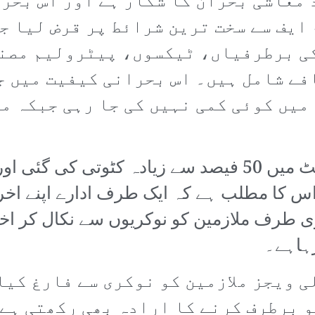
معاشی بحران کا شکار ہے اور اس بحرا
 ایف سے سخت ترین شرائط پر قرض لیا ج
کی برطرفیاں، ٹیکسوں، پیٹرولیم مصن
فے شامل ہیں۔ اس بحرانی کیفیت میں 
یں کوئی کمی نہیں کی جا رہی جبکہ مح
اس سال کے بجٹ میں تعلیم کے بجٹ میں 50 فیصد سے زیاد
اس کا مطلب ہے کہ ایک طرف ادارے اپنے اخرا
ی طرف ملازمین کو نوکریوں سے نکال کر ا
رہاہے۔
 اور ڈیلی ویجز ملازمین کو نوکری سے فارغ 
 برطرف کرنے کا ارادہ بھی رکھتی ہے۔