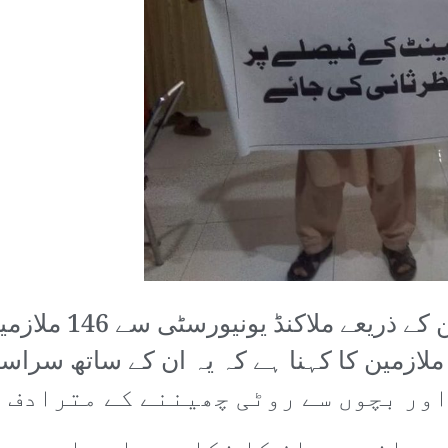
5 اگست 2022ء کو ا
ور بچوں سے روٹی چھیننے کے مترادف 