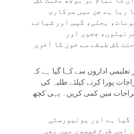
ن کا تمام تر بوجھ محنت کش
ا رہا ہے جن میں سرکاری
وعات، بجلی، گیس اور شیائے
جرنیلوں، ججوں اور
نت کش طبقے سے خون کا آخری
ہ کٹوتی کی گئی اور تعلیمی اداروں سے کہا گیا ہے کہ
جات پورا کرنے کیلئے طلبہ کی
خراجات میں کمی کریں۔ یہی کچھ
کیا گیا ہے اور یونیورسٹی
 اسی طرح فیسوں میں بھی