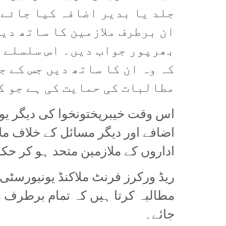
جلد یا بدیر اضافہ کیا جائے 
ان برطرف ملازمین کا ساتھ دی
بھرپور جواب دیں۔ اس سلسلے م
کہ وہ ان کا ساتھ دیں جس کے 
مطالبات کی حمایت کی ہے جو ک
اس وقت خیبرپختونخوا کی دیگر یو
اضافے اور دیگر مسائل کے خلاف م
اداروں کے ملازمین متحد ہو کر حک
ریڈ ورکرز فرنٹ ملاکنڈ یونیورسٹ
مطالبہ کرتا ہیں کہ تمام برطرف م
جائے۔