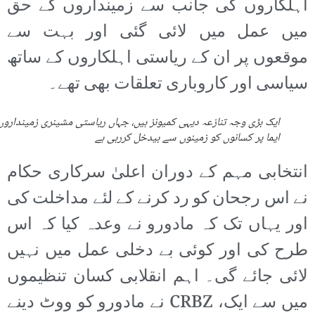
اہلکاروں کی جانب سے زمینداروں کے حق
میں عمل میں لائی گئی اور بہت سے
موقعوں پر ان کے ریاستی اہلکاروں کے ساتھ
سیاسی اور کاروباری تعلقات بھی تھے۔
ایک بڑی وجہ تنازعہ دیہی کمیونز ہیں، جہاں ریاستی مشینری زمینداروں
ایما پر کسانوں کو زمینوں سے بیدخل کررہی ہے
انتخابی مہم کے دوران اعلیٰ سرکاری حکام
نے اس رجحان کو رد کرنے کے لئے مداخلت کی
اور یہاں تک کہ مادورو نے وعدہ کیا کہ اس
طرح کی اور کوئی بے دخلی عمل میں نہیں
لائی جائے گی۔ اہم انقلابی کسان تنظیموں
میں سے ایک، CRBZ نے مادورو کو ووٹ دینے