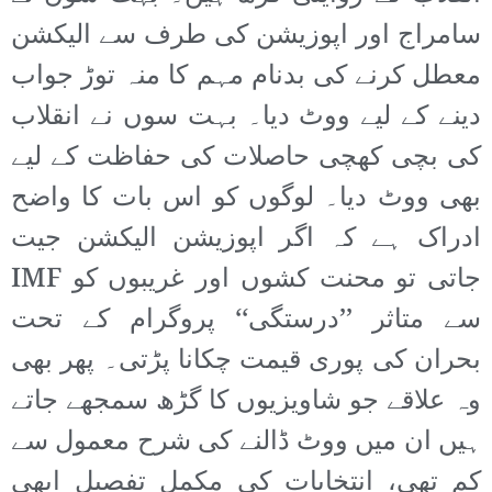
سامراج اور اپوزیشن کی طرف سے الیکشن
معطل کرنے کی بدنام مہم کا منہ توڑ جواب
دینے کے لیے ووٹ دیا۔ بہت سوں نے انقلاب
کی بچی کھچی حاصلات کی حفاظت کے لیے
بھی ووٹ دیا۔ لوگوں کو اس بات کا واضح
ادراک ہے کہ اگر اپوزیشن الیکشن جیت
جاتی تو محنت کشوں اور غریبوں کو IMF
سے متاثر ’’درستگی‘‘ پروگرام کے تحت
بحران کی پوری قیمت چکانا پڑتی۔ پھر بھی
وہ علاقے جو شاویزیوں کا گڑھ سمجھے جاتے
ہیں ان میں ووٹ ڈالنے کی شرح معمول سے
کم تھی، انتخابات کی مکمل تفصیل ابھی