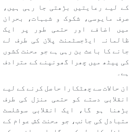
کے لیے رعایتیں بڑھتی جا رہی ہیں،
صرف مایوسی، شکوک و شبہات، بحران
میں اضافے اور حتمی طور پر ایک
ظالمانہ ایڈجسٹمنٹ پلان کی طرف لے
جانے کا باعث بن رہی ہے جو محنت کشوں
کی پیٹھ میں چھرا گھونپنے کے مترادف
ہے۔
ان حالات سے چھٹکارا حاصل کرنے کے لیے
انقلابی دستے کو حتمی منزل کی طرف
بڑھنا ہو گا، ایک انقلابی سوشلسٹ
متبادل کی جانب، جو محنت کش عوام کے