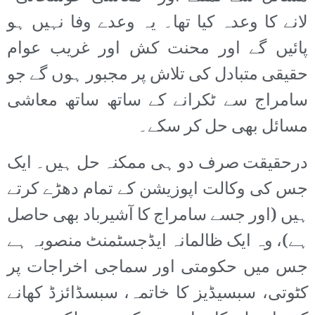
لانے کا وعدہ کیا تھا۔ یہ وعدے وفا نہیں ہو
پائیں گے اور محنت کش اور غریب عوام
حقیقی متبادل کی تلاش پر مجبور ہوں گے جو
سامراج سے ٹکرانے کے ساتھ ساتھ معاشی
مسائل بھی حل کر سکے۔
درحقیقت صرف دو ہی ممکنہ حل ہیں۔ ایک
جس کی وکالت اپوزیشن کے تمام دھڑے کرتے
ہیں (اور جسے سامراج کا آشیرباد بھی حاصل
ہے)، وہ ایک ظالمانہ ایڈجسٹمنٹ منصوبہ ہے
جس میں حکومتی اور سماجی اخراجات پر
کٹوتی، سبسیڈیز کا خاتمہ، سبسڈائزڈ کھانے