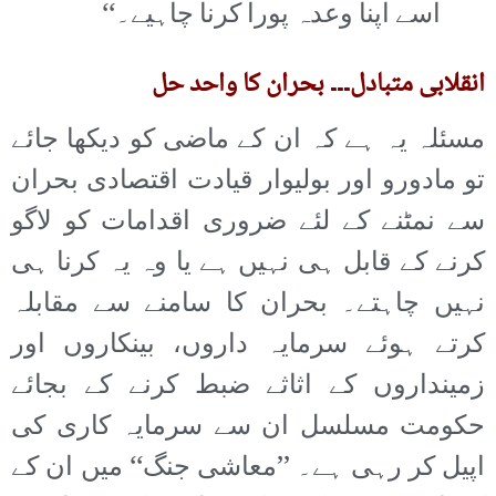
اسے اپنا وعدہ پورا کرنا چاہیے۔‘‘
انقلابی متبادل۔۔۔ بحران کا واحد حل
مسئلہ یہ ہے کہ ان کے ماضی کو دیکھا جائے
تو مادورو اور بولیوار قیادت اقتصادی بحران
سے نمٹنے کے لئے ضروری اقدامات کو لاگو
کرنے کے قابل ہی نہیں ہے یا وہ یہ کرنا ہی
نہیں چاہتے۔ بحران کا سامنے سے مقابلہ
کرتے ہوئے سرمایہ داروں، بینکاروں اور
زمینداروں کے اثاثے ضبط کرنے کے بجائے
حکومت مسلسل ان سے سرمایہ کاری کی
اپیل کر رہی ہے۔ ’’معاشی جنگ‘‘ میں ان کے