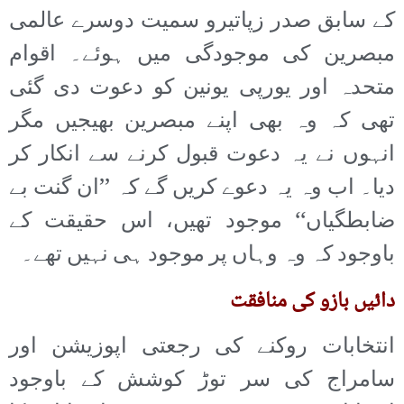
کے سابق صدر زپاتیرو سمیت دوسرے عالمی
مبصرین کی موجودگی میں ہوئے۔ اقوام
متحدہ اور یورپی یونین کو دعوت دی گئی
تھی کہ وہ بھی اپنے مبصرین بھیجیں مگر
انہوں نے یہ دعوت قبول کرنے سے انکار کر
دیا۔ اب وہ یہ دعوے کریں گے کہ ’’ان گنت بے
ضابطگیاں‘‘ موجود تھیں، اس حقیقت کے
باوجود کہ وہ وہاں پر موجود ہی نہیں تھے۔
دائیں بازو کی منافقت
انتخابات روکنے کی رجعتی اپوزیشن اور
سامراج کی سر توڑ کوشش کے باوجود