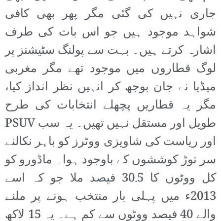
جاری نہیں کی گئی مگر پھر بھی کافی
شواہد موجود ہیں جو اس بات کی طرف
اشارہ کرتے ہیں۔ بہت سے پولنگ سٹیشنز پر
لوگ قطاروں میں موجود تھے مگر مغربی
میڈیا نے جان بوجھ کر انہیں نظر انداز کیا،
مگر یہ قطاریں پچھلے انتخابات کی طرح
طویل اور مستقل نہیں تھیں۔ یہ سب PSUV
اور ریاست کی شاویزی ووٹرز کو باہر نکالنے
سر توڑ کوششوں کے باوجود ہوا۔ ماڈورو کو
کل ووٹوں کا 30.5 فیصد ملا جو کہ اسے
2013ء میں پہلی بار منتخب ہونے پر ملنے
والے 40 فیصد ووٹوں سے کم ہے۔ یہ 15 لاکھ