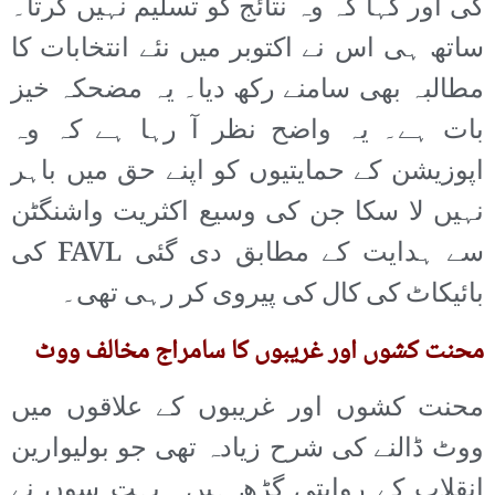
کی اور کہا کہ وہ نتائج کو تسلیم نہیں کرتا۔
ساتھ ہی اس نے اکتوبر میں نئے انتخابات کا
مطالبہ بھی سامنے رکھ دیا۔ یہ مضحکہ خیز
بات ہے۔ یہ واضح نظر آ رہا ہے کہ وہ
اپوزیشن کے حمایتیوں کو اپنے حق میں باہر
نہیں لا سکا جن کی وسیع اکثریت واشنگٹن
سے ہدایت کے مطابق دی گئی FAVL کی
بائیکاٹ کی کال کی پیروی کر رہی تھی۔
محنت کشوں اور غریبوں کا سامراج مخالف ووٹ
محنت کشوں اور غریبوں کے علاقوں میں
ووٹ ڈالنے کی شرح زیادہ تھی جو بولیوارین
انقلاب کے روایتی گڑھ ہیں۔ بہت سوں نے