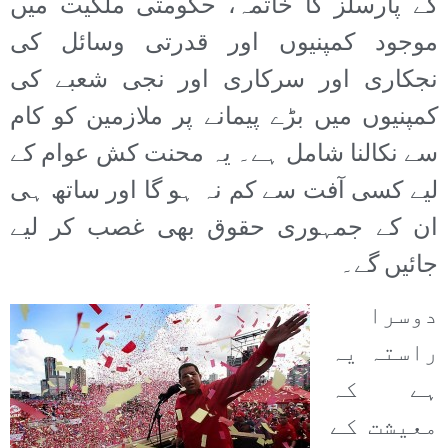
کے پارسلز کا خاتمہ، حکومتی ملکیت میں
موجود کمپنیوں اور قدرتی وسائل کی
نجکاری اور سرکاری اور نجی شعبے کی
کمپنیوں میں بڑے پیمانے پر ملازمین کو کام
سے نکالنا شامل ہے۔ یہ محنت کش عوام کے
لیے کسی آفت سے کم نہ ہو گا اور ساتھ ہی
ان کے جمہوری حقوق بھی غصب کر لیے
جائیں گے۔
دوسرا
راستہ یہ
ہے کہ
معیشت کے