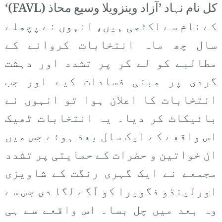
کل نام نہاد ’آزاد وینزویلا وسیع محاذ (FAVL)‘
کے نام سے اکٹھی ہیں، انہوں نے پچھلے
سال چھ ماہ انتخابات کروانے کے
مطالبے کو لے کر پر تشدد اور دہشت
گردی پر مبنی فسادات کیے اور جب
انتخابات کا اعلان ہوا تو انہوں نے
بائیکاٹ کر دیا۔ یہ انتخابات ٹھیک
اس واقعے کے ایک سال بعد ہوئے جس میں
ان خواتین و حضرات کے حمایتی پر تشدد
مجمعے نے ایک گہری رنگت کے شاویزی
اورلینڈو فگویرا کو آگے لگا دی جس سے
وہ بعد میں چل بسا۔ اس واقعے سے ہی