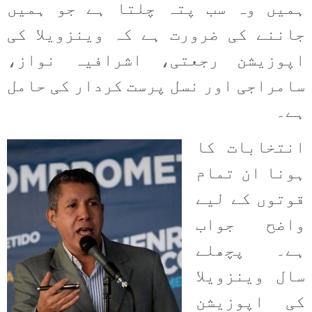
ہمیں وہ سب پتہ چلتا ہے جو ہمیں
جاننے کی ضرورت ہے کہ وینزویلا کی
اپوزیشن رجعتی، اشرافیہ نواز،
سامراجی اور نسل پرست کردار کی حامل
ہے۔
انتخابات کا
ہونا ان تمام
قوتوں کے لیے
واضح جواب
ہے۔ پچھلے
سال وینزویلا
کی اپوزیشن