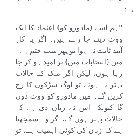
ہے:
’’ہم اسے (مادورو کو) اعتماد کا ایک
ووٹ دینے جا رہے ہیں۔ اگر یہ کار
آمد ثابت نہ ہوا تو پھر سب ختم ہے۔
میں (انتخابات میں) پر امید ہو کر جا
رہا ہوں، لیکن اگر ملک کے حالات
بہتر نہ ہوئے تو لوگ سڑکوں کا رخ
کریں گے۔ میں مادورو کو ووٹ دوں
گا کیونکہ اس نے زبان دی ہے کہ
حالات بہتر ہوں گے، اگر وہ سمجھتا
ہے کہ زبان کی کوئی اہمیت ہے، تو