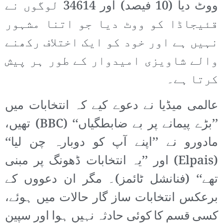
ووٹ دیا (10 فیصد) اور 34614 لوگوں نے
قئیجاڈا کو ووٹ دیا جو اتنا مشہور
نہیں ہے اور خود کو ایک اختلاف رکھنے
والے شاویزی امیدوار کے طور ہر پیش
کرتا ہے۔
عالمی میڈیا نے دعوے کیے کہ انتخابات میں
’’بڑے پیمانے پر بے ضابطگیاں‘‘ (BBC) تھیں،
مادورو نے ’’اپنے آپ کو دوبارہ چن لیا‘‘
(Elpais) اور ’’یہ انتخابات ڈھونگ پر مبنی
تھے‘‘ (فنانشل ٹائمز)۔ مگر ان دعووں کے
برعکس انتخابات ساز گار حالات میں ہوئے،
کسی قسم کا کوئی حادثہ نہیں ہوا اور سپین