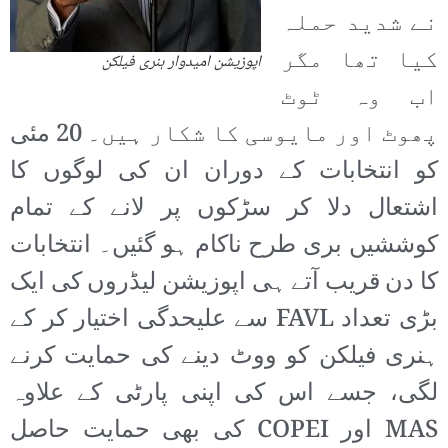
نے شدید حملہ
کیا تھا مگر
اپوزیشن امیدوار ہنری فیلکن
اب وہ ٹوٹ
پھوٹ اور مایوسی کا شکار ہیں۔ 20 مئی
کو انتخابات کے دوران ان کی لوگوں کا
اشتعال دلا کر سڑکوں پر لانے کے تمام
کوششیں بری طرح ناکام ہو گئیں۔ انتخابات
کا دن قریب آتے ہی اپوزیشن لیڈروں کی ایک
بڑی تعداد FAVL سے علیحدگی اختیار کر کے
ہنری فیلکن کو ووٹ دینے کی حمایت کرنے
لگی، جسے اس کی اپنی پارٹی کے علاوہ
MAS اور COPEI کی بھی حمایت حاصل