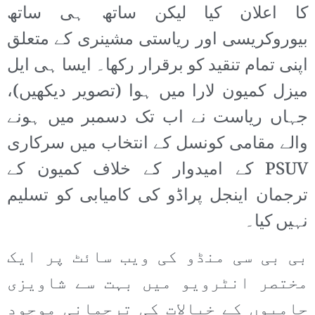
کا اعلان کیا لیکن ساتھ ہی ساتھ
بیوروکریسی اور ریاستی مشینری کے متعلق
اپنی تمام تنقید کو برقرار رکھا۔ ایسا ہی ایل
میزل کمیون لارا میں ہوا (تصویر دیکھیں)،
جہاں ریاست نے اب تک دسمبر میں ہونے
والے مقامی کونسل کے انتخاب میں سرکاری
PSUV کے امیدوار کے خلاف کمیون کے
ترجمان اینجل پراڈو کی کامیابی کو تسلیم
نہیں کیا۔
بی بی سی منڈو کی ویب سائٹ پر ایک
مختصر انٹرویو میں بہت سے شاویزی
حامیوں کے خیالات کی ترجمانی موجود