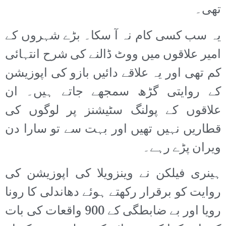
تھی۔
یہ سب کسی کام نہ آ سکا۔ بڑے شہروں کے
امیر علاقوں میں ووٹ ڈالنے کی شرح انتہائی
کم تھی اور یہ علاقے دائیں بازو کی اپوزیشن
کے روایتی گڑھ سمجھے جاتے ہیں۔ ان
علاقوں کے پولنگ سٹیشنز پر لوگوں کی
قطاریں نہیں تھیں اور بہت سے تو سارا دن
ویران پڑے رہے۔
ہینری فیلکن نے وینزویلا کی اپوزیشن کی
روایت کو برقرار رکھتے ہوئے دھاندلی کا رونا
رویا اور بے ضابطگی کے 900 واقعات کی بات