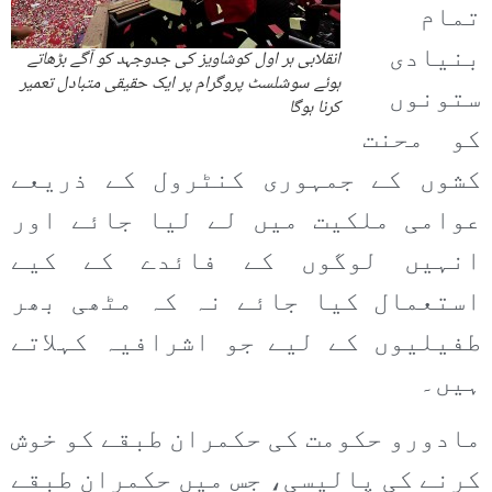
تمام
بنیادی
انقلابی ہر اول کوشاویز کی جدوجہد کو آگے بڑھاتے
ہوئے سوشلسٹ پروگرام پر ایک حقیقی متبادل تعمیر
ستونوں
کرنا ہوگا
کو محنت
کشوں کے جمہوری کنٹرول کے ذریعے
عوامی ملکیت میں لے لیا جائے اور
انہیں لوگوں کے فائدے کے کیے
استعمال کیا جائے نہ کہ مٹھی بھر
طفیلیوں کے لیے جو اشرافیہ کہلاتے
ہیں۔
مادورو حکومت کی حکمران طبقے کو خوش
کرنے کی پالیسی، جس میں حکمران طبقے