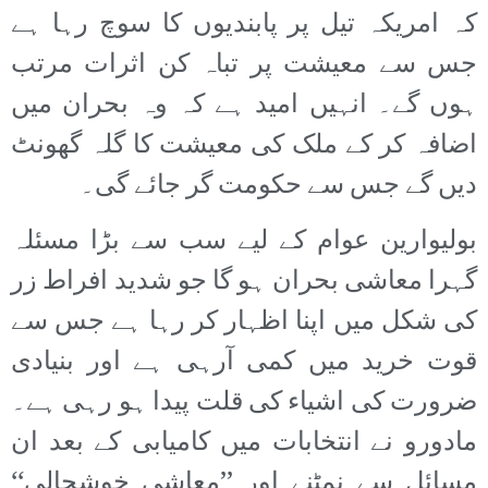
کہ امریکہ تیل پر پابندیوں کا سوچ رہا ہے
جس سے معیشت پر تباہ کن اثرات مرتب
ہوں گے۔ انہیں امید ہے کہ وہ بحران میں
اضافہ کر کے ملک کی معیشت کا گلہ گھونٹ
دیں گے جس سے حکومت گر جائے گی۔
بولیوارین عوام کے لیے سب سے بڑا مسئلہ
گہرا معاشی بحران ہو گا جو شدید افراط زر
کی شکل میں اپنا اظہار کر رہا ہے جس سے
قوت خرید میں کمی آرہی ہے اور بنیادی
ضرورت کی اشیاء کی قلت پیدا ہو رہی ہے۔
مادورو نے انتخابات میں کامیابی کے بعد ان
مسائل سے نمٹنے اور ’’معاشی خوشحالی‘‘