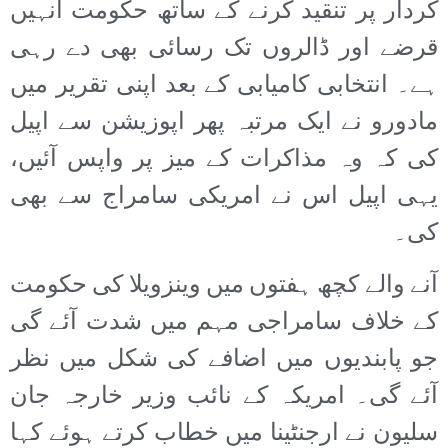
کردار پر تنقید کرنے کے ساتھ حکومت انہیں
قرضے اور ڈالروں تک رسائی بھی دے رہی
ہے۔ انتخابی کامیابی کے بعد اپنی تقریر میں
مادورو نے ایک مرتبہ پھر اپوزیشن سے اپیل
کی کہ وہ مذاکرات کے میز پر واپس آئیں،
یہی اپیل اس نے امریکی سامراج سے بھی
کی۔
آنے والے کچھ ہفتوں میں وینزویلا کی حکومت
کے خلاف سامراجی مہم میں شدت آئے گی
جو پابندیوں میں اضافے کی شکل میں نظر
آئے گی۔ امریکہ کے نائب وزیر خارجہ جان
سلیون نے ارجنٹینا میں خطاب کرتے ہوئے کہا