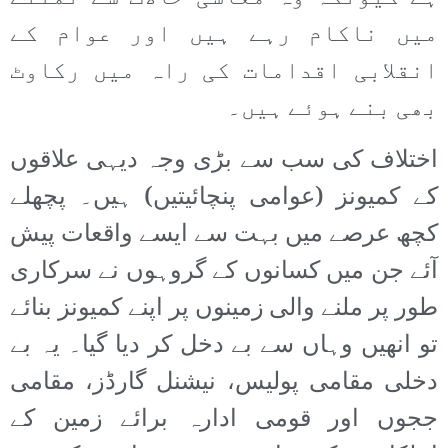
میں ناکام رہے ہیں اور عوام کے
انقلابی اقدامات کی راہ میں رکاوٹ
بھی بنے ہوئے ہیں۔
اختلاف کی سب سے بڑی وجہ دیہی علاقوں
کے کمیونز (عوامی پنچائیتیں) ہیں۔ پچھلے
کچھ عرصے میں بہت سے ایسے واقعات پیش
آئے جن میں کسانوں کے گروہوں نے سرکاری
طور پر ملنے والی زمینوں پر اپنے کمیونز بنائے
تو انھیں وہاں سے بے دخل کر دیا گیا۔ یہ بے
دخلی مقامی پولیس، نیشنل گارڈز، مقامی
ججوں اور قومی ادارہ برائے زمین کے