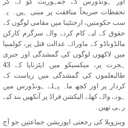
اور ہونڈورس کے جمہوریت کو لے کر
تحفظات صریحاً منافقت پر مبنی ہیں۔ یہ
سب حکومتیں، ارجنٹینا میں مقامی لوگوں کے
حقوق کے لیے کام کرنے والے سرگرم کارکن
مالڈوناڈو کے ماورائے عدالت قتل پر، کولمبیا
میں لاکھوں لوگوں کی گمشدگی اور جبری
ہجرت پر، میکسیکو میں ایٹزناپا کے 43
طالبعلموں کی گمشدگی میں ریاست کے
کردار پر اور کچھ ماہ پہلے ہونڈورس میں
ہونے والے کھلے الیکشن فراڈ پر آنکھیں بند کیے
رہی تھیں۔
وینزویلا کی رجعتی اپوزیشن جماعتیں جو آج