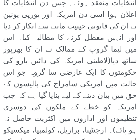
انتخابات منعقد ہوئے۔ جس دن انتخابات کا
اعلان ہوا اسی دن امریکہ اور یورپی یونین
نے ان کی قانونی حیثیت ماننے سے انکار کر دیا
اور انہیں معطل کرنے کا مطالبہ کیا۔ اس
میں لیما گروپ کے ممالک نے ان کا بھرپور
ساتھ دیا(لاطینی امریکہ کی دائیں بازو کی
حکومتوں کا ایک عارضی سا گروہ جو اس
حالت میں امریکی سامراج کی پالیسوں کے
حق میں بیان دینے کے لیے بنایا گیا ہے کہ جب
امریکہ کو خطے کے ملکوں کی دوسری
تنظیموں اور اداروں میں اکثریت حاصل نہ
ہو پائے)۔ ارجنٹینا، برازیل، کولمبیا، میکسیکو