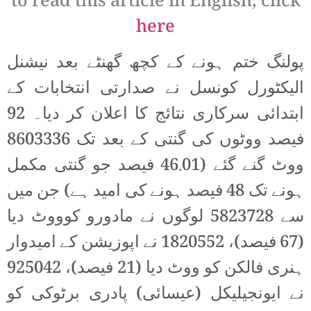
to read this article in English, click
here
پولنگ ختم ہونے کے کچھ گھنٹے بعد نیشنل
الیکٹورل کونسل نے صدارتی انتخابات کے
ابتدائی سرکاری نتائج کا اعلان کر دیا۔ 92
فیصد ووٹوں کی گنتی کے بعد تک 8603336
ووٹ گنے گئے (46.01 فیصد جو گنتی مکمل
ہونے تک 48 فیصد ہونے کی امید ہے) جن میں
سے 5823728 لوگوں نے مادورو کوووٹ دیا
(67 فیصد)، 1820552 نے اپوزیشن کے امیدوار
ہنری فالکن کو ووٹ دیا (21 فیصد)، 925042
نے ایونجیلیکل (عیسائی) پادری برٹوکی کو