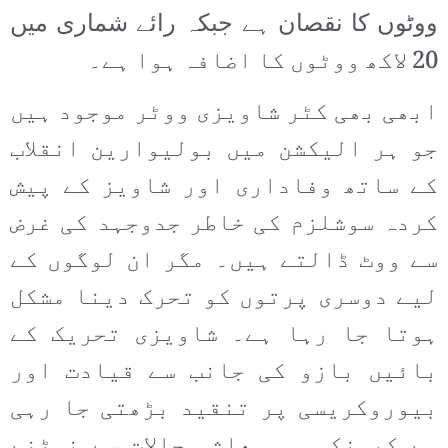
ووٹوں کا نقصان ہے جبکہ رائے شماری میں
20 لاکھ ووٹوں کا اضافہ ہوا ہے۔
ابھی بھی کٹر شاویزی ووٹر موجود ہیں
جو ہر الیکشن میں بولیوارین انقلاب
کے ساتھ وفاداری اور شاویز کے پیش
کردہ سوشلزم کی خاطر جدوجہد کی غرض
سے ووٹ ڈالتے ہیں۔ مگر ان لوگوں کے
لیے دوسری پرتوں کو تحرک دینا مشکل
ہوتا جا رہا ہے۔ شاویزی تحریک کے
بائیں بازو کی جانب سے قیادت اور
بیوروکریسی پر تنقید بڑھتی جا رہی
ہے کیونکہ وہ معاشی حالات سے نمٹنے