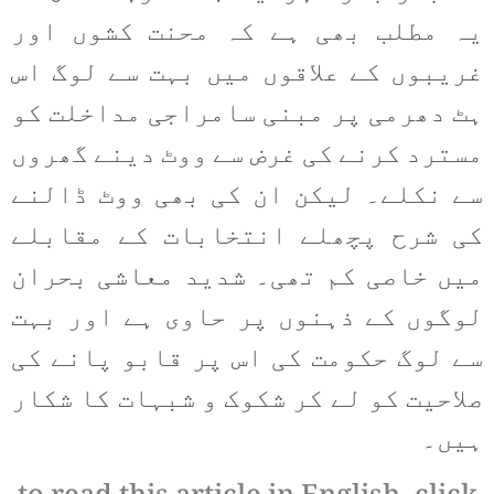
یہ مطلب بھی ہے کہ محنت کشوں اور
غریبوں کے علاقوں میں بہت سے لوگ اس
ہٹ دھرمی پر مبنی سامراجی مداخلت کو
مسترد کرنے کی غرض سے ووٹ دینے گھروں
سے نکلے۔ لیکن ان کی بھی ووٹ ڈالنے
کی شرح پچھلے انتخابات کے مقابلے
میں خاصی کم تھی۔ شدید معاشی بحران
لوگوں کے ذہنوں پر حاوی ہے اور بہت
سے لوگ حکومت کی اس پر قابو پانے کی
صلاحیت کو لے کر شکوک و شبہات کا شکار
ہیں۔