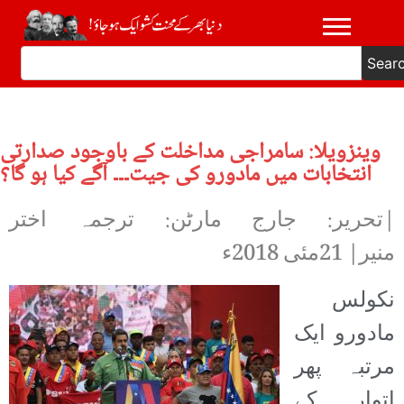
Sear
وینزویلا: سامراجی مداخلت کے باوجود صدارتی
انتخابات میں مادورو کی جیت۔۔۔ آگے کیا ہو گا؟
|تحریر: جارج مارٹن: ترجمہ اختر
منیر|
21مئی 2018ء
نکولس
مادورو ایک
مرتبہ پھر
اتوار کے