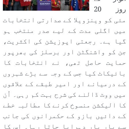
روز 20
مئی کو وینزویلا کے صدارتی انتخابات
میں اگلی مدت کے لیے صدر منتخب ہو
گیا ہے۔ رجعتی اپوزیشن کی اکثریت،
جن کو واشنگٹن اور برسلز کی بھرپور
حمایت حاصل تھی، نے انتخابات کا
بائیکاٹ کیا جس کے وجہ سے بڑے شہروں
کے درمیانے اور امیر طبقے کے علاقوں
میں ووٹ ڈالنے کی شرح بہت کم رہی۔ اُن
کا الیکشن منسوخ کرنے کا مطالبہ خطے
کے دائیں بازو کے حکمرانوں کی جانب
سے بار بار دہرایا جاتا رہا۔ اس کا