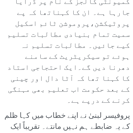
کمیونٹی کالجز کے نام پر ڈرایا
جارہا ہے۔ ان کا کہناتھا کہ پے
پروٹیکشن،پروموشن ٹائم اسکیل
سمیت تمام بنیادی مطالبات تسلیم
کیے جائیں۔ مطالبات تسلیم نہ
ہوئے تو سیکریٹریٹ کے سامنے
دھرنا دیں گے۔ایک احتجاجی استاد
کا کہنا تھا کہ آٹا دال اور چینی
کے بعد حکومت اب تعلیم بھی مہنگی
کرنے کے درپے ہے۔
پروفیسر لبنیٰ نے اپنے خطاب میں کہا ظلم
کے یہ ضابطے ہم نہیں مانتے۔ تقریباً ایک