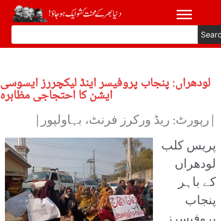
Sear
لودھراں: پنجاب پروفیسر اینڈ لیکچررز ایسوسی
ایشن کا احتجاجی مظاہرہ
|رپورٹ: ریڈ ورکرز فرنٹ، بہاولپور|
پریس کلب
لودھراں
کے باہر
پنجاب
پروفیسرز