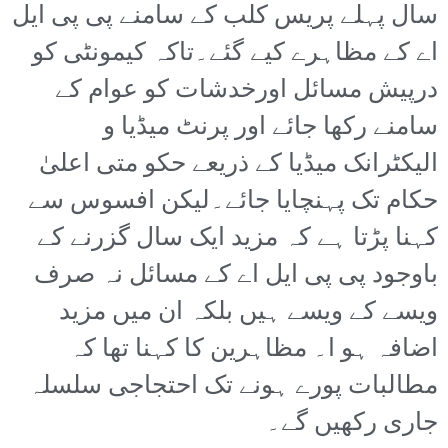
سال پہلے پریس کلب کے سامنے پی پی ایل
اے کے مظاہرے کیے گئے۔تاکہ کیمونٹی کو
درپیش مسائل اورخدشات کو عوام کے
سامنے رکھا جائے اور پرنٹ میڈیا و
الیکٹرانک میڈیا کے ذریعے حکو متی اعلیٰ
حکام تک پہنچایا جائے۔لیکن افسوس سے
کہنا پڑتا ہے کہ مزید ایک سال گزرنے کے
باوجود پی پی ایل اے کے مسائل نہ صرف
ویسے کے ویسے ہیں بلکہ ان میں مزید
اضافہ ہو ا۔ مظاہرین کا کہنا تھا کہ
مطالبات پورے ہونے تک احتجاجی سلسلہ
جاری رکھیں گے۔