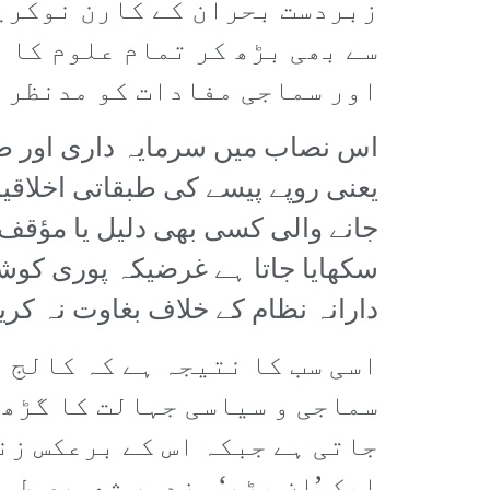
زبردست بحران کے کارن نوکریا
سے بھی بڑھ کر تمام علوم کا 
اور سماجی مفادات کو مدنظر 
اس نصاب میں سرمایہ داری اور طبق
یعنی روپے پیسے کی طبقاتی اخلاقی
جانے والی کسی بھی دلیل یا مؤقف 
سکھایا جاتا ہے غرضیکہ پوری کو
دارانہ نظام کے خلاف بغاوت نہ کر
اسی سب کا نتیجہ ہے کہ کالج 
سماجی و سیاسی جہالت کا گڑھ 
جاتی ہے جبکہ اس کے برعکس زن
ایک ’ان پڑھ‘ مزدور شعوری طو