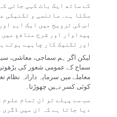
کے ساتھ ایک بات کہی جاتی کہ
سکتا ہے۔ سائنسی و تکنیکی عل
اس کی ترویج میں ایک اہم اور
پیداوار اور شرح منافع میں 
اور تکنیک کار چاہیے ہوتے ہ
لیکن اگر ہم سماجی، معاشی، سیاس
سماج کے عمومی شعور کی بڑھوتری م
معاملے میں سرمایہ دارانہ نظام تع
کوئی کسر نہیں چھوڑتا۔
سب سے پہلے تو ان تمام علوم ک
دیا جاتا ہے کہ ان میں ڈگری 