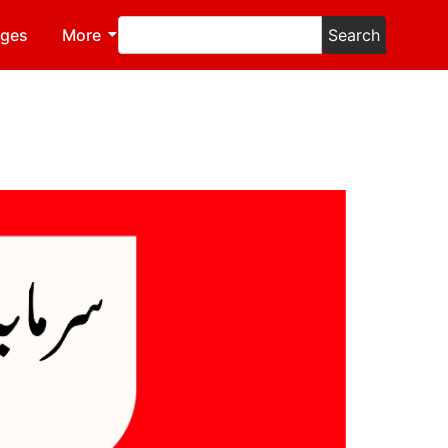
ages
More
Search