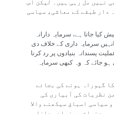
 نہیں مل رہی ہیں۔ لیکن اس
 دار طبقے کے معاشی، سیاسی
 کیا جاتا ہے، سرمایہ دارانہ
انہیں سرمایہ داری کے خلاف دی
ت پسندانہ بنیادوں پر رد کرنا
و جائے کہ وہ کبھی سرمایہ
کا گہوراہ ہونے کی بجائے
من نظریات کی آبیاری کی
و سیاسی اسباق سیکھنے والا
یسر حضرات سے زیادہ دانا