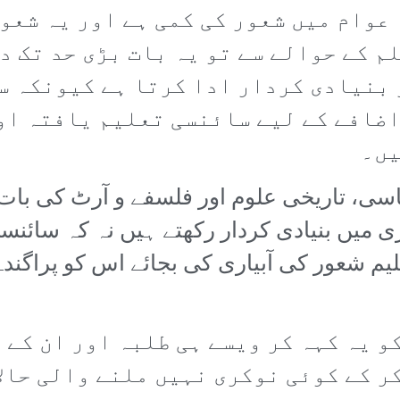
 عوام میں شعور کی کمی ہے اور یہ شعو
م کے حوالے سے تو یہ بات بڑی حد تک د
 بنیادی کردار ادا کرتا ہے کیونکہ س
اضافے کے لیے سائنسی تعلیم یافتہ او
یں۔
ی، تاریخی علوم اور فلسفے و آرٹ کی بات ک
یں بنیادی کردار رکھتے ہیں نہ کہ سائنسی 
لیم شعور کی آبیاری کی بجائے اس کو پراگند
و یہ کہہ کر ویسے ہی طلبہ اور ان کے 
کر کے کوئی نوکری نہیں ملنے والی حال