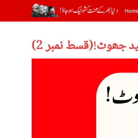
Hom
ید جھوٹ!(قسط نمبر 2)