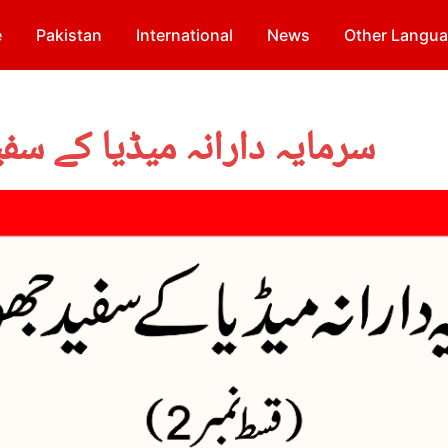
e
Pakistan
International
News
Other Langu
سرمایہ دارانہ میڈیا کے سف