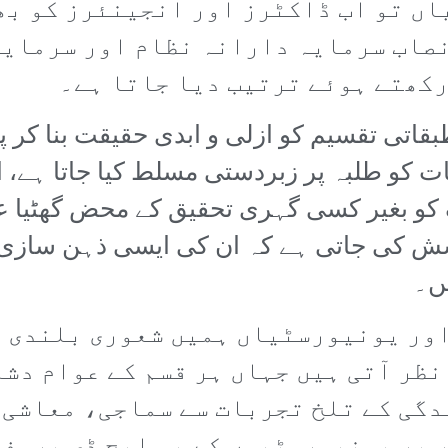
ں تو اب ڈاکٹرز اور انجینئرز کو بھی
نصاب سرمایہ دارانہ نظام اور سرمایہ
رکھتے ہوئے ترتیب دیا جاتا ہے۔
اتی تقسیم کو ازلی و ابدی حقیقت بنا کر پیش
ات کو طلبہ پر زبردستی مسلط کیا جاتا ہے، 
کو بغیر کسی گہری تحقیق کے محض گھٹیا عملی
شش کی جاتی ہے کہ ان کی ایسی ذہن سازی ہ
یں۔
اور یونیورسٹیاں ہمیں شعوری بلندی 
نظر آتی ہیں جہاں ہر قسم کے عوام دش
دگی کے تلخ تجربات سے سماجی، معاشی 
ر پر یونیورسٹیوں کے پی ایچ ڈی پروف