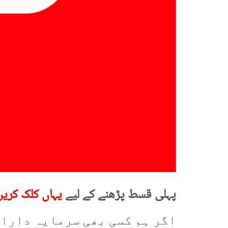
پہلی قسط پڑھنے کے لیے
یہاں کلک کریں
اگر ہم کسی بھی سرمایہ داران