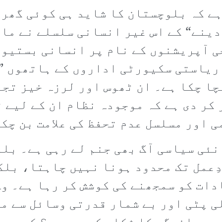
ے کہ بلوچستان کا شاید ہی کوئی گھر 
دینے“ کے اس غیر انسانی سلسلے نے ما
جی آپریشنوں کے نام پر انسانی بستیو
 ریاستی سکیورٹی اداروں کے ہاتھوں ”
چا چکا ہے۔ ان ٹھوس اور لرزہ خیز تج
کر دی ہے کہ موجودہ نظام ان کے لیے 
 اور مسلسل عدم تحفظ کی علامت بن چکا
نئی سیاسی آگ بھی جنم لے رہی ہے۔ بل
ِعمل تک محدود ہونا نہیں چاہتا، بلک
ات کو سمجھنے کی کوشش کر رہا ہے۔ وہ
 پٹی اور بے شمار قدرتی وسائل سے مال