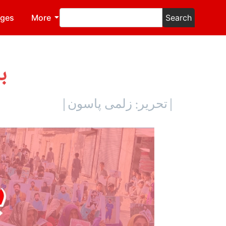
ages
More
Search
ب
|تحریر: زلمی پاسون|