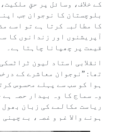
کے خلاف، وسائل پر حقِ ملکیت
بلوچستان کا نوجوان جب اپنے
کا مطالبہ کرتا ہے تو اسے مذ
آپریشنوں اور زندانوں کا سام
قیمت پر چھپانا چاہتا ہے۔
انقلابی استاد لیون ٹراٹسکی 
تھا: ”نوجوان معاشرے کے درخت
ہوا کو سب سے پہلے محسوس کرت
وہ سماج کا وہ بیدار حصہ ہے ج
ریاست مکالمے کی زبان بھول ک
ہونے والا غم و غصہ، بے چینی 