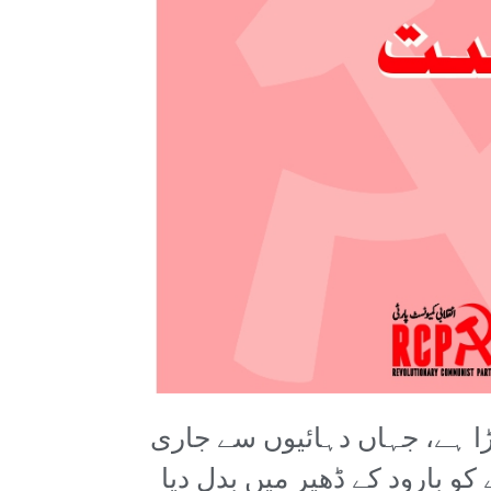
ڑا ہے، جہاں دہائیوں سے جاری
بارود کے ڈھیر میں بدل دیا