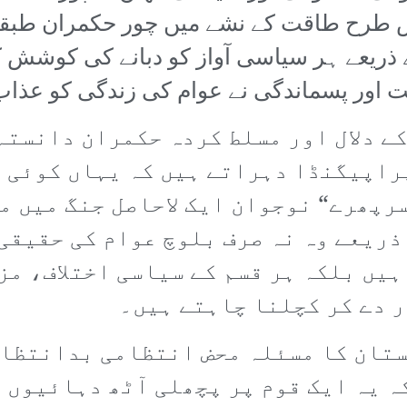
 طرح طاقت کے نشے میں چور حکمران طبقا
 ذریعے ہر سیاسی آواز کو دبانے کی کوش
 اور پسماندگی نے عوام کی زندگی کو عذاب ب
ے دلال اور مسلط کردہ حکمران دانستہ
راپیگنڈا دہراتے ہیں کہ یہاں کوئی 
رپھرے“ نوجوان ایک لاحاصل جنگ میں م
 ذریعے وہ نہ صرف بلوچ عوام کی حقیق
ہیں بلکہ ہر قسم کے سیاسی اختلاف، م
 دے کر کچلنا چاہتے ہیں۔
ستان کا مسئلہ محض انتظامی بدانتظام
 یہ ایک قوم پر پچھلی آٹھ دہائیوں ک