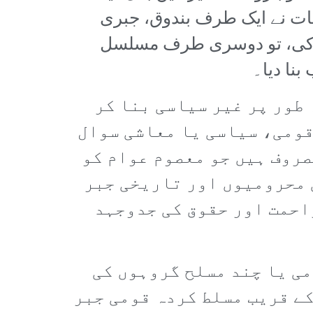
ت نے ایک طرف بندوق، جبری
ش کی، تو دوسری طرف مسلسل
نا دیا۔
 طور پر غیر سیاسی بنا کر
قومی، سیاسی یا معاشی سوال
صروف ہیں جو معصوم عوام کو
ی محرومیوں اور تاریخی جبر
زاحمت اور حقوق کی جدوجہد
ی یا چند مسلح گروہوں کی
ے قریب مسلط کردہ قومی جبر