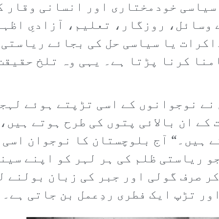
، سیاسی خودمختاری اور انسانی وقار ک
 وسائل، روزگار، تعلیم، آزادیِ اظہا
اکرات یا سیاسی حل کی بجائے ریاستی 
نا کرنا پڑتا ہے۔ یہی وہ تلخ حقیقت
نے نوجوانوں کے اسی تڑپتے ہوئے لہجے
 کے ان بالائی پتوں کی طرح ہوتے ہیں،
ے ہیں۔“ آج بلوچستان کا نوجوان اسی 
و ریاستی ظلم کی ہر لہر کو اپنے سینے
ر صرف گولی اور جبر کی زبان بولنے ل
اور تڑپ ایک فطری ردِعمل بن جاتی ہے۔