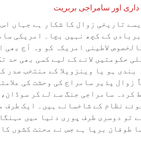
 داری اور سامراجی بربریت
سے تاریخی زوال کا شکار ہے جہاں اس 
ربادی کے کچھ نہیں بچا۔ امریکی سام
الخصوص لاطینی امریکہ کو وہ آج بھی ا
ی حکومتیں لانے کے لیے کسی بھی حد تک
بندی ہو یا وینزویلا کے منتخب صدر ک
ً زوال پذیر سامراج کی وحشت کی علامت
 کردہ سامراجی جنگ سے لے کر سوڈان، 
وئے نظام کے شاخسانے ہیں۔ ایک طرف 
ہے تو دوسری طرف پوری دنیا میں مہنگ
 طوفان برپا ہے جس نے محنت کشوں کا 