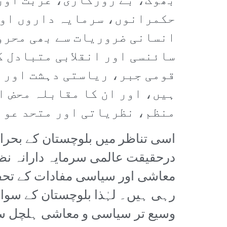
بھوک، بے روزگاری، غربت اور 
حکمرانوں، سرمایہ داروں اور
انسانی ضروریات سے بھی محروم
سائنسی اور انقلابی متبادل ک
قومی جبر، ریاستی دہشت اور 
ہیں، اور ان کا مقابلہ محض ا
منظم، نظریاتی اور متحد عوا
اسی تناظر میں بلوچستان کے بحران
درحقیقت عالمی سرمایہ دارانہ نظا
معاشی اور سیاسی مفادات کے تحفظ
رہی ہیں۔ لہٰذا بلوچستان کے سو
وسیع تر سیاسی و معاشی ہلچل سے