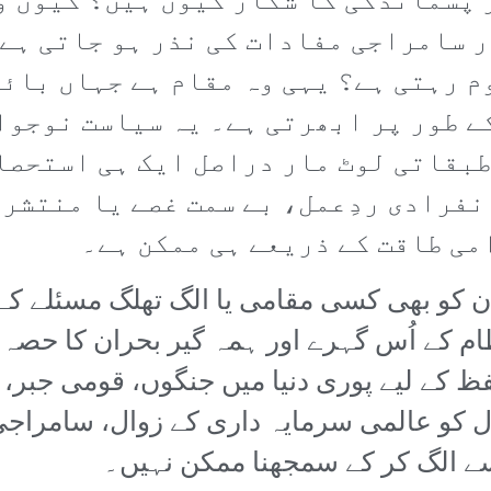
پسماندگی کا شکار کیوں ہیں؟ کیوں وس
 سامراجی مفادات کی نذر ہو جاتی ہے
 رہتی ہے؟ یہی وہ مقام ہے جہاں بائی
ے طور پر ابھرتی ہے۔ یہ سیاست نوجوا
طبقاتی لوٹ مار دراصل ایک ہی استحصا
نفرادی ردِعمل، بے سمت غصے یا منتشر
می طاقت کے ذریعے ہی ممکن ہے۔
 کو بھی کسی مقامی یا الگ تھلگ مسئلے کے ط
م کے اُس گہرے اور ہمہ گیر بحران کا حصہ
 کے لیے پوری دنیا میں جنگوں، قومی جبر، 
ال کو عالمی سرمایہ داری کے زوال، سامر
 الگ کر کے سمجھنا ممکن نہیں۔