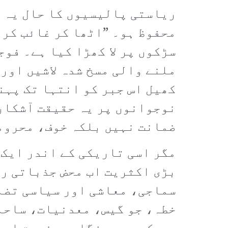
ریاستی پالیسیوں کا حال یہ ہ
محفوظ ہو۔ ”اٹھا کر غائب کر 
سڑکوں پر لا کھڑا کیا ہے۔ فو
ملنے والی مسخ شدہ لاشیں اور
کھیل اس جبر کو انتہا تک پہن
نوجوانوں پر یہ حقیقت آشکار 
ضمانت نہیں بلکہ خوف، محرومی
مگر اسی تاریکی کے اندر ایک 
بڑی اکثریت اب محض جذباتی رد
سماجی، معاشی اور سیاسی تضاد
خطہ، جو گیس، معدنیات، ساحلی