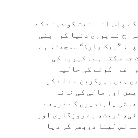
کے پاس انسانیت کو دینے کے
راج نے پوری دنیا کو اپنی
پنا ”بیک یارڈ“ سمجھتا ہے
 جا سکتا ہے۔ کیوبا کی
و اغوا کرنے کی حالیہ
یں ہیں۔ یوکرین سے لے کر
یمن اور مالی کی خانہ
معاشی پابندیوں کے ذریعے
ائی، غربت، بے روزگاری اور
سانس لینا دوبھر کر دیا