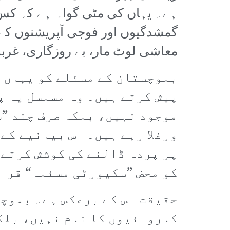
ہے۔ یہاں کی مٹی گواہ ہے کہ کس
گمشدگیوں اور فوجی آپریشنوں کے
معاشی لوٹ مار، بے روزگاری، غربت
بلوچستان کے مسئلے کو یہاں ک
پیش کرتے ہیں۔ وہ مسلسل یہ پ
موجود نہیں، بلکہ صرف چند ”س
ورغلا رہے ہیں۔ اس بیانیے کے
پر پردہ ڈالنے کی کوشش کرتے 
کو محض ”سکیورٹی مسئلہ“ قرار
حقیقت اس کے برعکس ہے۔ بلوچ
کاروائیوں کا نام نہیں، بلکہ