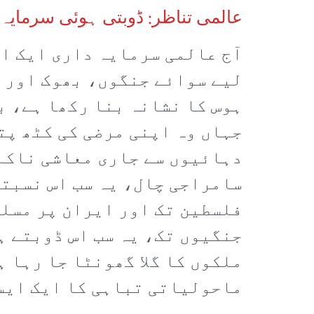
عالمی تناظر: ڈوبتی ہوئی سرمایہ
آج عالمی سرمایہ داری ایک ای
لیے سوائے جنگوں، بھوک اور ب
ہوس کا نشانہ بنا رکھا ہے، ب
جہاں وہ اپنی مرضی کی کٹھ پتل
دہائیوں سے جاری معاشی ناکہ 
سامراجی چال، یہ سب اس نسبتا
فلسطین تک اور ایران پر مسلط
جنگیوں تک، یہ سب اس ڈوبتے ہ
ملکوں کا گلا گھونٹا جا رہا 
ماحولیاتی تباہی کا ایک ایسا