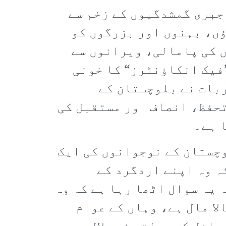
جبری گمشدگیوں کے زخم سے
ؤں، بہنوں اور بزرگوں کو
ں کی پامالی، ویرانوں سے
فیک انکاؤنٹرز“ کا خونی
ربات نے بلوچستان کے
تحفظ، انصاف اور مستقبل کی
 ہے۔
وچستان کے نوجوانوں کی ایک
ہ وہ اپنے اردگرد کے
 یہ سوال اٹھا رہا ہے کہ وہ
ا مال ہے، وہاں کے عوام