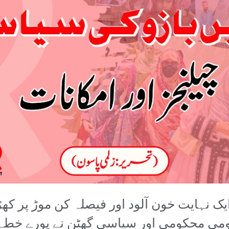
یک نہایت خون آلود اور فیصلہ کن موڑ پر کھ
ی محکومی اور سیاسی گھٹن نے پورے خطے کو 