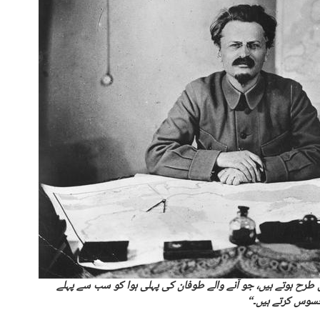
طرح ہوتے ہیں، جو آنے والے طوفان کی پہلی ہوا کو سب سے پہلے
سوس کرتے ہیں۔“