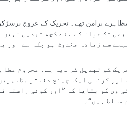
بھی تک عوام کے لئے کچھ تبدیل نہیں ہ
ہلے سے زیادہ مخدوش ہو چکا ہے اور بج
ریک کو تبدیل کر دیا ہے۔ محروم مظاہر
 اور کرنسی ایکسچینج دفاتر مظاہرین 
 وی کو بتایا کہ ”اور کوئی راستہ نہ
 مسلط ہیں“۔