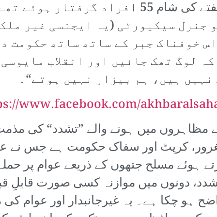
ہیومن رائٹس واچ کو بتایا ہے کہ ہفتے کی شام 5
 جنرل سیکیورٹی (یہ ایجنسی غیر ملک
اس خوفناک جبر کے ساتھ ساتھ حکومت د
کہ لوگ تھک جائیں اور انقلاب مایوسی
 نہیں ہیں، ہم بیزار نہیں ہوتے“۔
ps://www.facebook.com/akhbaralsah
ئے مظاہروں میں ہونے والے ”تشدد“ کی مذم
مغرور، کرپٹ اور سفاک حکومت ہے جس نے عوا
تشدد، دونوں میں موازنہ کسی صورت قابلِ ق
ضح ہو چکا ہے۔ یہ غیرجانبدار اور عوام کی