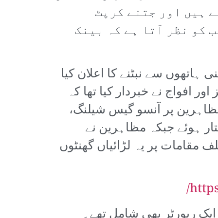
ے ہیں اور جتنے کرپٹ
 کو نظر آتا ہے کہ بینک
ہاتھوں سے نبٹنے کا اعلان کیا
ر افواج نے خبردار کیا تھا کہ
مظاہرین پر آنسو گیس شیلنگ،
ر ربڑ کی گولیاں برسانے کے نتیجے میں 300 افراد زخمی اور 100گرفتار ہوئے جبکہ مظاہرین نے
 مقامات پر یہ لڑائیاں گھنٹوں
http
ں دو صحافیوں کے علاوہ مقامی چینل کا ایک کیمرہ مین اور MTV کا ایک رپورٹر بھی شامل تھے۔