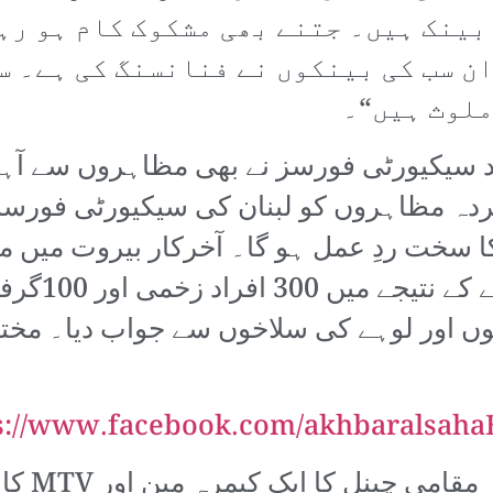
بینک ہیں۔ جتنے بھی مشکوک کام ہو رہ
ن سب کی بینکوں نے فنانسنگ کی ہے۔ سب
ملوث ہیں“۔
د سیکیورٹی فورسز نے بھی مظاہروں سے آہنی 
دہ مظاہروں کو لبنان کی سیکیورٹی فورسز او
ا سخت ردِ عمل ہو گا۔ آخرکار بیروت میں 
واٹر کینن او
ں اور لوہے کی سلاخوں سے جواب دیا۔ مختلف
s://www.facebook.com/akhbaralsahaE
زخمیوں می