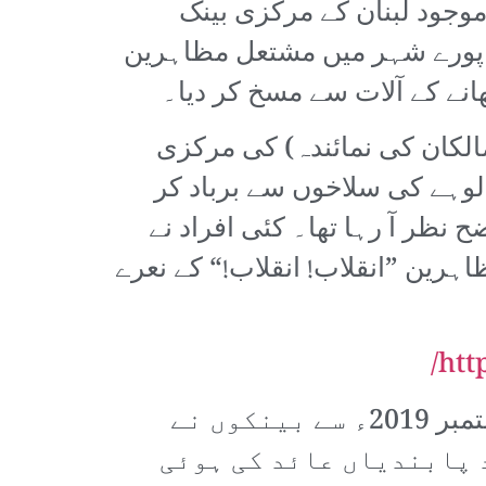
وجود لبنان کے مرکزی بینک
دی۔ پورے شہر میں مشتعل مظاہرین
الکان کی نمائندہ) کی مرکزی
لوہے کی سلاخوں سے برباد کر
ظر آ رہا تھا۔ کئی افراد نے
رین ”انقلاب! انقلاب!“ کے نعرے
htt
یہ کوئی حادثہ نہیں کہ یہی ادارے عوامی غم و غصے کا نشانہ بنے ہوئے ہیں۔ ستمبر 2019ء سے بینکوں نے
 پابندیاں عائد کی ہوئی