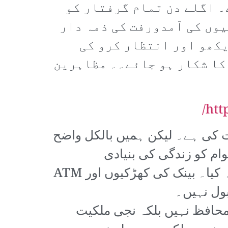
5 افراد گرفتار ہوئے تھے۔ اگلے دن تمام گرفتار کو
یوں کی آمدورفت کی ذمہ دار
یکھو اور انتظار کرو کی
 کا شکار ہو جائے۔۔ مظاہرین
htt
ت کی ہے۔ لیکن ہمیں بالکل واضح
م کو زندگی کی بنیادی
ضروریات فراہم کرنے سے انکار کرتے ہوئے مسلح جتھوں کے ذریعے عوام پر حملہ کیا۔ بینک کی کھڑکیوں اور ATM
بول نہیں۔
 محافظ نہیں بلکہ نجی ملکیت