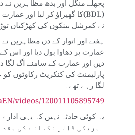
پچھلے منگل اور بدھ مظاہرین نے د
(BDL)کا گھیراؤ کر لیا اور ع
نے کمرشل بینکوں کی کھڑکیاں توڑ دیں اور ATM مشینوں کو پتھروں اور آگ بجھانے کے 
ہفتے اور اتوار کے دن مظاہرین نے
عمارت پر دھاوا بول دیا اور اس ک
دیں اور عمارت کے سامنے آگ لگا 
پارلیمنٹ کی کنکریٹ رکاوٹوں کو 
لگا رہے تھے۔
aEN/videos/120011105895749/
امریکی ڈالر نکالنے کی مقدار