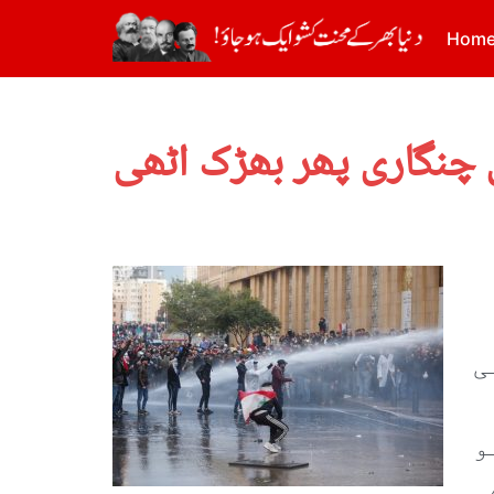
Hom
ی
و