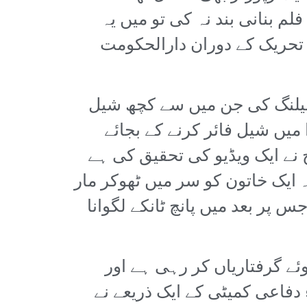
م بنانی بند نہ کی تو میں یہ
۔ تحریک کے دوران دارالحکومت
شیلنگ کی جن میں سے کچھ شیل
 میں شیل فائر کرنے کے بجائے
نے ایک ویڈیو کی تحقیق کی ہے
ایک خاتون کو سر میں ٹھوکر مار
 پر بعد میں پانچ ٹانکے لگوانا
ئے گرفتاریاں کر رہی ہے اور
دفاعی کمیٹی کے ایک ذریعے نے