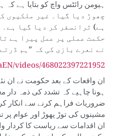
چھوڑ دیا گیا۔ غیر ملکیوں کو
ہے) ٹرانسفر کر دیا گیا ہے۔ 
حکمت عملی پر عمل پیرا ہے تا
نے نعرے بازی کی کہ ”ہم ڈرتے
aEN/videos/468022397221952/
ان واقعات کے بعد حکومت نے ان ن
ہونا چاہیے کہ تشدد کی ذمہ دار 
مشینوں کی توڑ پھوڑ اور عوام پر 
ان اقدامات سے ریاست کا کردار وا