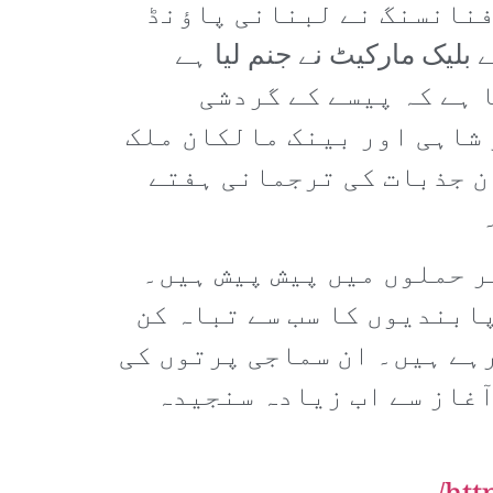
فنانسنگ نے لبنانی پاؤنڈ
کی ڈالر) اور اس وجہ سے بلیک مارکیٹ نے جنم لیا ہے
ہو رہا ہے کہ پیسے کے گردشی
 شاہی اور بینک مالکان ملک
ن جذبات کی ترجمانی ہفتے
ر حملوں میں پیش پیش ہیں۔
ابندیوں کا سب سے تباہ کن
رہے ہیں۔ ان سماجی پرتوں کی
آغاز سے اب زیادہ سنجیدہ