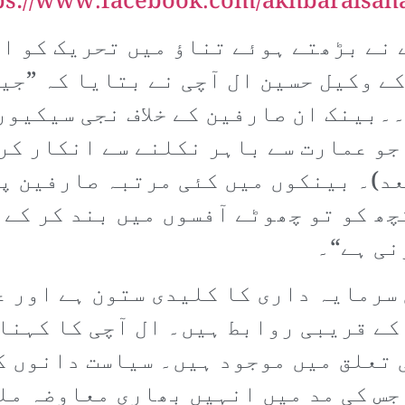
ps://www.facebook.com/akhbaralsah
نے بڑھتے ہوئے تناؤ میں تحریک کو ا
ے وکیل حسین ال آچی نے بتایا کہ ”جی
۔بینک ان صارفین کے خلاف نجی سیکیو
جو عمارت سے باہر نکلنے سے انکار کر
د)۔ بینکوں میں کئی مرتبہ صارفین پر
چھ کو تو چھوٹے آفسوں میں بند کر کے 
نی ہے“۔
رمایہ داری کا کلیدی ستون ہے اور ع
کے قریبی روابط ہیں۔ ال آچی کا کہنا
تعلق میں موجود ہیں۔ سیاست دانوں کے
جس کی مد میں انہیں بھاری معاوضہ مل