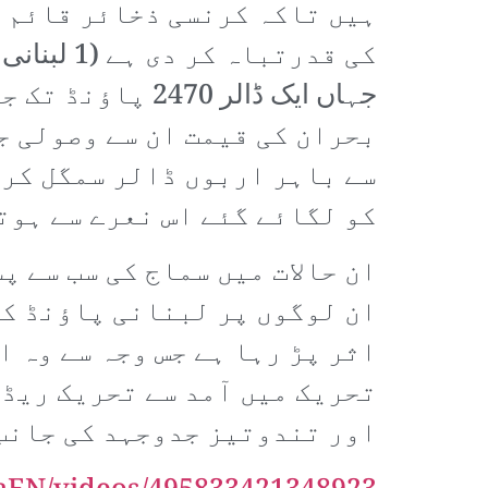
ہیں تاکہ کرنسی ذخائر قائم 
جہاں ایک ڈالر 
بحران کی قیمت ان سے وصولی ج
سے باہر اربوں ڈالر سمگل کر 
کو لگائے گئے اس نعرے سے ہوتی
ان حالات میں سماج کی سب سے 
ان لوگوں پر لبنانی پاؤنڈ کی
اثر پڑ رہا ہے جس وجہ سے وہ 
تحریک میں آمد سے تحریک ریڈی
اور تندوتیز جدوجہد کی جانب