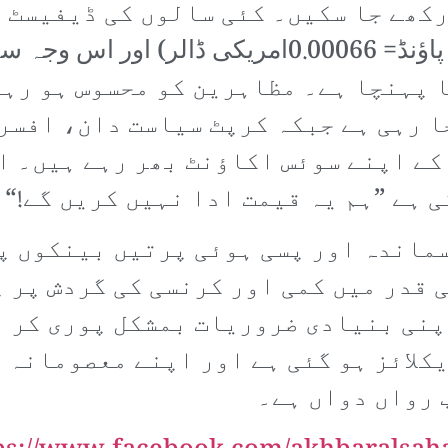
رکھے جا سکیں۔ کئی سالوں کی ڈیفیسٹ 
کی قدرتباہ کر دی ہے (1 لبنانی پاؤنڈ= 0.00066امری
2470 پاؤنڈ تک جا پہنچا ہے۔ مظاہرین کو محسوس 
ا رہی ہے جبکہ کرپٹ سیاست دان، افسر
کے اپنے سوئس اکاؤنٹ بھر رہے ہیں۔ ا
 ہے ”ہم یہ قیمت ادا نہیں کریں گے!“۔
پسماندہ اور پسی ہوئی پرتیں بینکوں پ
 قدر میں کمی اور کرنسی کی گردش پر پ
اپنی بنیادی ضروریات بمشکل پوری کر 
کلائز ہو گئی ہے اور اپنے معصومانہ 
 رواں دواں ہے۔