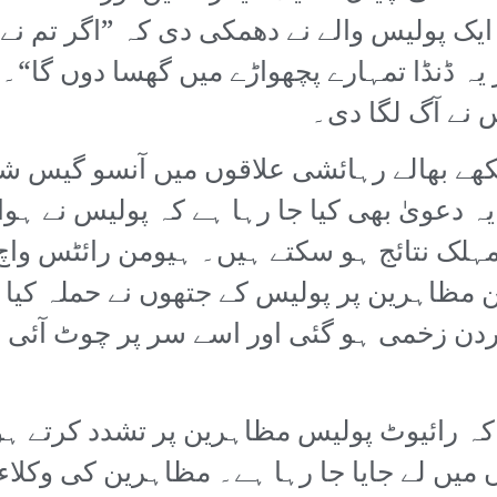
ک پولیس والے نے دھمکی دی کہ ”اگر تم نے فل
 یہ ڈنڈا تمہارے پچھواڑے میں گھسا دوں گا“
س نے آگ لگا دی۔
یکھے بھالے رہائشی علاقوں میں آنسو گیس 
ہ دعویٰ بھی کیا جا رہا ہے کہ پولیس نے ہوا
ہلک نتائج ہو سکتے ہیں۔ ہیومن رائٹس واچ 
 مظاہرین پر پولیس کے جتھوں نے حملہ کیا۔ 
ردن زخمی ہو گئی اور اسے سر پر چوٹ آئی جس
 کہ رائیوٹ پولیس مظاہرین پر تشدد کرتے ہو
یں لے جایا جا رہا ہے۔ مظاہرین کی وکلاء 