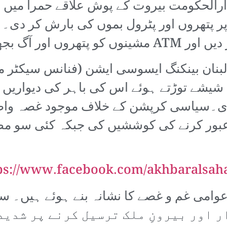
ارالحکومت بیروت کے پوش علاقے حمرا میں م
مارت پر پتھروں اور پٹرول بموں کی بارش کر 
آلات سے مسخ کر دیا۔
 لبنان بینکنگ ایسوسی ایشن (فنانس سیکٹر م
ے شیشے توڑتے ہوئے اس کی باہر کی دیواریں 
دی۔سیاسی کرپشن کے خلاف موجود غصہ واضح ن
عبور کرنے کی کوششیں کی جبکہ کئی سو مظاہ
ps://www.facebook.com/akhbaralsah
 اور بیرونِ ملک ترسیل کرنے پر شدید