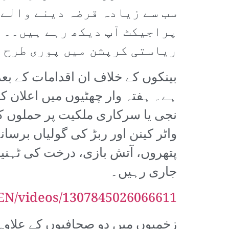
سب سے زیادہ قرضہ دینے والے 
پراجیکٹ آپ دیکھ رہے ہیں۔۔ ا
ریاستی کرپشن میں پوری طرح 
بینکوں کے خلاف ان اقدامات کے بع
ہے۔ ہفتہ وار چھٹیوں میں اعلان کر
نجی یا سرکاری ملکیت پر حملوں ک
پتھروں، آتش بازی، درخت کی ٹہنیو
جاری رہیں۔
N/videos/1307845026066611/