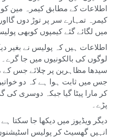
اطلاعات کے مطابق کیمرہ مین کو ای
کیمرہ تمہارے سر پر توڑ دوں گااور
میں لگائے گئے کیمپوں کوبھی پولی
اطلاعات ہیں کہ پولیس نے بغیر د
لوگوں کی بالکونیوں میں جا گرے۔ ی
سیدھا مظاہرین پر چلائے جس کے م
جس میں ثابت ہوا ہے کہ دو خواتین
کر مارا پیٹا گیا جبکہ دوسری کی گ
پڑے۔
دیگر ویڈیوز میں دیکھا جا سکتا ہے
انہیں گھسیٹ کر پولیس اسٹیشنوں م