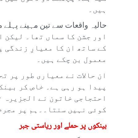
ہیں۔
اور جشن کا سماں تھا۔ لیکن ا
کے ساتھ ان کا معیارِ زندگی پ
معمول بن چکے ہیں۔
ان حالات نے معیاری طور پر تح
پیدا ہو رہی ہے۔ خاص کر بینک
احتجاجی خاتون نے الجزیرہ ٹی
کوئی نہیں سنتا۔۔ہم پر مجرم
بینکوں پر حملے اور ریاستی جبر