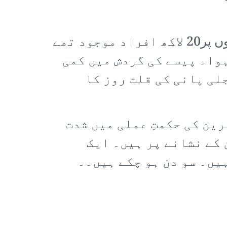
حالیہ واقعات سے تین مہینے پہلے مظاہرے پرامن تھے۔ تحریک کے عروج پرسڑکوں پر20 لاکھ افراد موجود تھے
وا۔ پیسے کی گردش میں کمی
لی پانی کی قلت روز کا
ین کی حکمتِ عملی میں شدت
کے نشانے پر ہیں۔ ایک
یں۔ سو دن ہو چکے ہیں۔۔