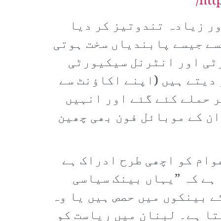
htt
ور زیادہ تندوتیز کر دیا
سے جیسے پابندیاں سخت ہوتی
رٹی اور انٹرنل سیکیورٹی
 دیتے ہیں (اپنے اکاؤنٹ سے
 حملے کئے گئے اور انہیں
ان کے موبائل فون بھی چھین
وام کو اچھی طرح ادراک ہے
 ہے کہ ”یہاں بینک سیاسی
 بینکوں میں حصص ہیں یا وہ
تا ہے۔ لبنان میں ریاست کو