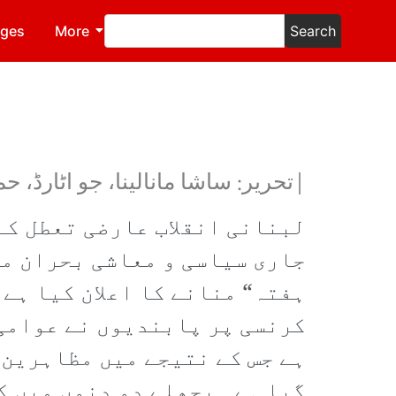
ages
More
Search
|تحریر: ساشا مانالینا، جو اٹارڈ، ح
لبنانی انقلاب عارضی تعطل کے
جاری سیاسی و معاشی بحران می
ہفتہ“ منانے کا اعلان کیا ہے
کرنسی پر پابندیوں نے عوامی 
ہے جس کے نتیجے میں مظاہرین 
گیا ہے۔ پچھلے دو دنوں میں ک