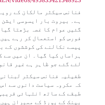
aEN/videos/495833421348923/
فنانس سیکٹر مالکان کے رویے 
ہے۔ بیروت بار ایسوسی ایشن ک
گئیں عوام کا غصہ بڑھتا گیا۔
فورس کو استعمال کر رہے ہیں 
پیسے نکالنے کی کوششوں کے بع
ہراساں کیا گیا۔ ان میں سے ک
لئے گئے جو ظاہر ہے غیر قانو
طفیلیہ فنانس سیکٹر لبنانی س
کہ مکروہ سیاست دانوں سے اس 
طبقے کے ساتھ انتہائی قریبی 
بینک کے بورڈ کے ممبران ہیں 