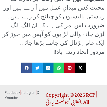
محنت کش میدانِ عمل میں آ رہے ہیں اور
ریاستی پالیسیوں کو چیلنج کر رہے ہیں۔
ضرورت اس امر کی ہے کہ ان الگ الگ
لڑی جانے والی لڑایوں کو آپس میں جوڑ کر
ایک عام ہڑتال کی جانب بڑھا جائے۔
مزدور اتحاد زندہ باد!!
Copyright © 2026 RCP |
Facebook
Instagram
X
انقلابی کمیونسٹ پارٹی. All
Youtube