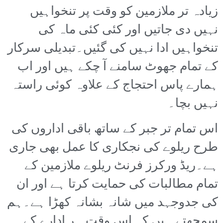
زیادہ تر ملازمین کو وقت پر تنخواہیں
نہیں دی جاتیں اور کئی کئی ماہ کی
تنخواہیں ادا نہیں کی گئیں۔تبدیلی سرکار
کے تمام جھوٹ سامنے آ چکے ہیں اور اب
ہمارے پاس احتجاج کے علاوہ کوئی راستہ
نہیں بچا۔
اس تمام تر جبر کے ساتھ باقی اداروں کی
طرح ریلوے کی نجکاری کا عمل بھی جاری
ہے۔ریڈ ورکرز فرنٹ ریلوے ملازمین کے
تمام مطالبات کی حمایت کرتا ہے اور ان
کی جدوجہد میں شانہ بشانہ کھڑا ہے۔ہم
سمجھتے ہیں کہ اس وقت ہر ادارے کے