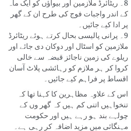
8۔ ریٹائرڈ ملازمین اور بیواؤں کو ایک ماہ
کے اندر واجبات فوج کی طرح ان کے گھر
پر ادا کیے جائیں۔
9۔ پرانی پالیسی بحال کرتے ہوئے ریٹائرڈ
ملازمین کو اسٹال اور دوکان دی جائے اور
ریلوے کی زمین ناجائز قبضہ سے خالی
کروا کر ہر ملازم کو رہائشی پلاٹ آسان
اقساط پر فراہم کیے جائیں۔
اس کے علاوہ مظاہرین کا کہنا تھا کہ
تنخواہیں اتنی کم ہیں کہ گھر وں کے
چولہے بند ہو رہے ہیں اور حکومت
مہنگائی میں مزید اضافہ کر رہی ہے۔