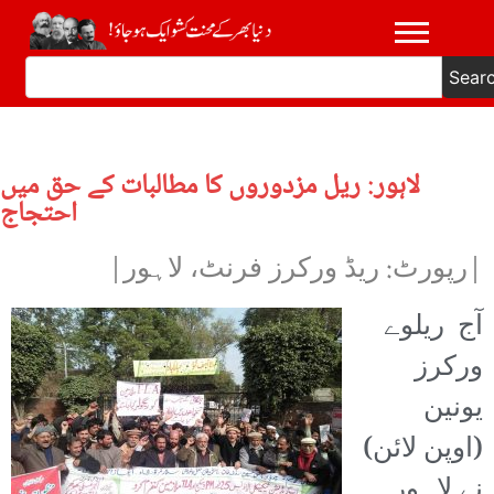
Sear
لاہور: ریل مزدوروں کا مطالبات کے حق میں
احتجاج
|رپورٹ: ریڈ ورکرز فرنٹ، لاہور|
آج ریلوے
ورکرز
یونین
(اوپن لائن)
نے لاہور