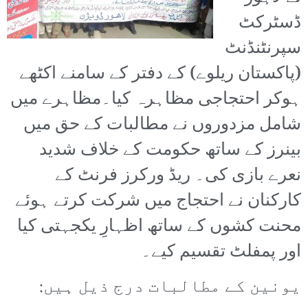
ڈسٹرکٹ
سپرنٹنڈنٹ
(پاکستان ریلوے) کے دفتر کے سامنے اکٹھے
ہوکر احتجاجی مظاہرہ کیا۔مظاہرے میں
شامل مزدوروں نے مطالبات کے حق میں
بینرز کے ساتھ حکومت کے خلاف شدید
نعرے بازی کی۔ ریڈ ورکرز فرنٹ کے
کارکنان نے احتجاج میں شرکت کرتے ہوئے
محنت کشوں کے ساتھ اظہارِ یکجہتی کیا
اور پمفلٹ تقسیم کیے۔
یونین کے مطالبات درج ذیل ہیں: