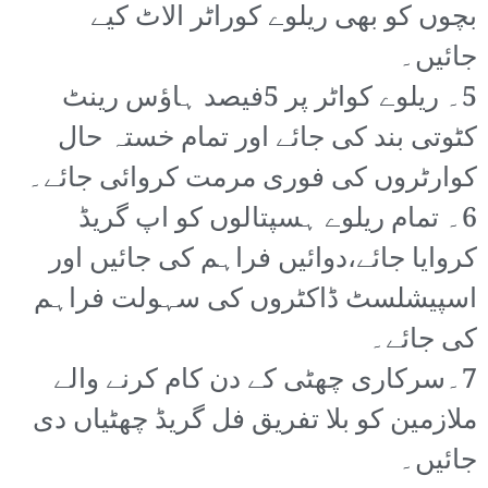
بچوں کو بھی ریلوے کوراٹر الاٹ کیے
جائیں۔
5۔ ریلوے کواٹر پر 5فیصد ہاؤس رینٹ
کٹوتی بند کی جائے اور تمام خستہ حال
کوارٹروں کی فوری مرمت کروائی جائے۔
6۔ تمام ریلوے ہسپتالوں کو اپ گریڈ
کروایا جائے،دوائیں فراہم کی جائیں اور
اسپیشلسٹ ڈاکٹروں کی سہولت فراہم
کی جائے۔
7۔سرکاری چھٹی کے دن کام کرنے والے
ملازمین کو بلا تفریق فل گریڈ چھٹیاں دی
جائیں۔