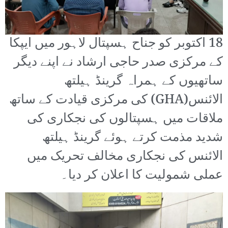
18 اکتوبر کو جناح ہسپتال لاہور میں ایپکا
کے مرکزی صدر حاجی ارشاد نے اپنے دیگر
ساتھیوں کے ہمراہ گرینڈ ہیلتھ
الائنس(GHA) کی مرکزی قیادت کے ساتھ
ملاقات میں ہسپتالوں کی نجکاری کی
شدید مذمت کرتے ہوئے گرینڈ ہیلتھ
الائنس کی نجکاری مخالف تحریک میں
عملی شمولیت کا اعلان کر دیا۔