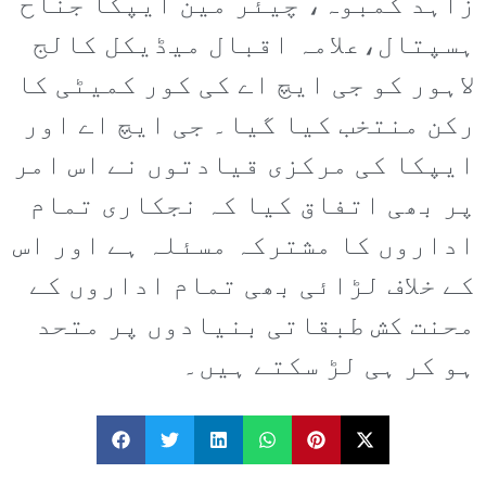
زاہد کمبوہ، چیئر مین ایپکا جناح
ہسپتال،علامہ اقبال میڈیکل کالج
لاہور کو جی ایچ اے کی کور کمیٹی کا
رکن منتخب کیا گیا۔ جی ایچ اے اور
ایپکا کی مرکزی قیادتوں نے اس امر
پر بھی اتفاق کیا کہ نجکاری تمام
اداروں کا مشترکہ مسئلہ ہے اور اس
کے خلاف لڑائی بھی تمام اداروں کے
محنت کش طبقاتی بنیادوں پر متحد
ہو کر ہی لڑ سکتے ہیں۔