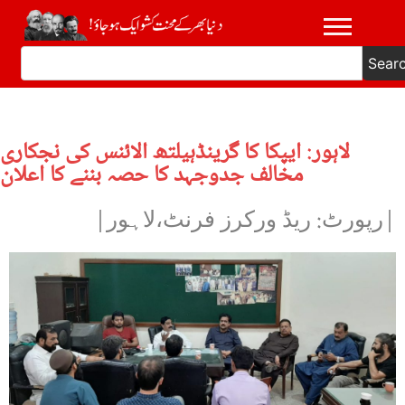
Sear
لاہور: ایپکا کا گرینڈہیلتھ الائنس کی نجکاری
مخالف جدوجہد کا حصہ بننے کا اعلان
|رپورٹ: ریڈ ورکرز فرنٹ،لاہور|