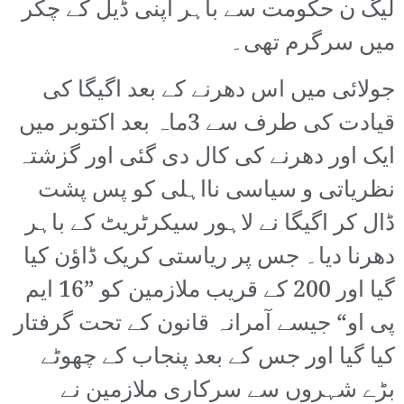
لیگ ن حکومت سے باہر اپنی ڈیل کے چکر
میں سرگرم تھی۔
جولائی میں اس دھرنے کے بعد اگیگا کی
قیادت کی طرف سے 3ماہ بعد اکتوبر میں
ایک اور دھرنے کی کال دی گئی اور گزشتہ
نظریاتی و سیاسی نااہلی کو پس پشت
ڈال کر اگیگا نے لاہور سیکرٹریٹ کے باہر
دھرنا دیا۔ جس پر ریاستی کریک ڈاؤن کیا
گیا اور 200 کے قریب ملازمین کو ”16 ایم
پی او“ جیسے آمرانہ قانون کے تحت گرفتار
کیا گیا اور جس کے بعد پنجاب کے چھوٹے
بڑے شہروں سے سرکاری ملازمین نے