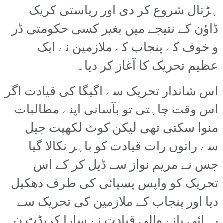
ہڑتال شروع کر دی اور ریاستی کریک
ڈاؤن کے نتیجے میں بغیر کسی حکومتی ڈر
و خوف کے پنجاب کے ملازمین نے ایک
عظیم تحریک کا آغاز کر دیا۔
اس شاندار تحریک سے اگیگا کی قیادت اگر
اس وقت چاہتی تو بآسانی اپنے مطالبات
منوا سکتی تھی لیکن کوٹ لکھپت جیل
سے راتوں رات قیادت کو باہر نکالا گیا
جس نے مریم نواز سے ڈیل کر کے اس
تحریک کو واپس پسپائی کی طرف دھکیل
دیا اور پنجاب کے ملازمین کی تحریک سے
رہائی پانے والی قیادت نے سارا کریڈٹ ن