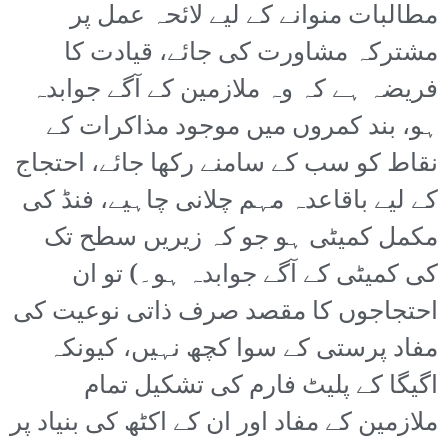
مطالبات منوانے کے لیے لائحہ عمل پر
مشترکہ مشاورت کی جائے، قیادت کا
فریضہ ہے کہ وہ ملازمین کے آگے جوابدہ
ہو، بند کمروں میں موجود مذاکرات کے
نقاط کو سب کے سامنے رکھا جائے، احتجاج
کے لیے باقاعدہ مہم چلانی چاہیے، فنڈ کی
مکمل کمیٹی ہو جو کہ زیریں سطح تک
کی کمیٹی کے آگے جوابدہ ہو۔) تو ان
احتجاجوں کا مقصد صرف ذاتی نوعیت کی
مفاد پرستی کے سوا کچھ نہیں، کیونکہ
اگیگا کے پلیٹ فارم کی تشکیل تمام
ملازمین کے مفاد اور ان کے اکٹھ کی بنیاد پر