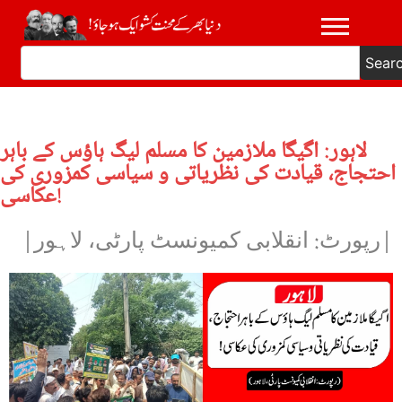
Sear
لاہور: اگیگا ملازمین کا مسلم لیگ ہاؤس کے باہر
احتجاج، قیادت کی نظریاتی و سیاسی کمزوری کی
عکاسی!
|رپورٹ: انقلابی کمیونسٹ پارٹی، لاہور|