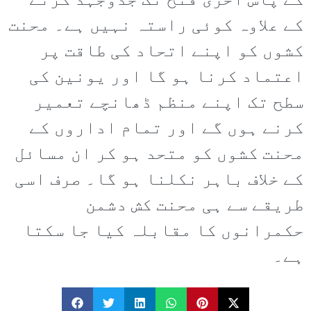
کے پاس آخری فتح تک جدوجہد کرنے
کے علاوہ کوئی راستہ نہیں ہے۔ محنت
کشوں کو اپنے اتحاد کی طاقت پر
اعتماد کرنا ہو گا اور یونین کی
سطح تک اپنے منظم ڈھانچے تعمیر
کرنے ہوں گے اور تمام اداروں کے
محنت کشوں کو متحد ہو کر ان مسائل
کے خلاف باہر نکلنا ہو گا۔ صرف اسی
طریقے سے ہی محنت کش دشمن
حکمرانوں کا مقابلہ کیا جا سکتا
ہے۔