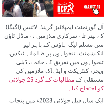
آل گورنمنٹ ایمپلائیز گرینڈ الائنس (اگیگا)
کے بینر تلے سرکاری ملازمین نے ماڈل ٹاؤن
میں مسلم لیگ ہاؤس کے باہر لیو
انکیشمنٹ، تنخواہوں پر ظالمانہ ٹیکس،
تنخواہوں میں تفریق کے خاتمے، ڈیلی
ویجز، کنٹریکٹ و ایڈہاک ملازمین کی
مستقلی کے
مطالبات کے گرد 25 جولائی
کو احتجاج کیا۔
ایک سال قبل جولائی 2023ء میں پنجاب