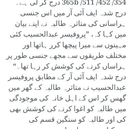
354/ 452/ 511/ 365b درج کر لی ہے۔
درج شدہ ایف آئی آر میں اس جنسی
ہراسانی کی متاثرہ طالبہ نے اپنے بیان
میں کہا کہ، ”پروفیسر عبدالحسیب کئی
مہینوں سے میرا پیچھا کرر ہاتھا اور
مختلف طریقوں سے مجھے جنسی طور پر
ہراساں کرنے کی کوشش کر رہا تھا۔“
درج شدہ ایف آئی آر کے مطابق پروفیسر
عبدالحسیب نے متاثرہ طالبہ کے گھر میں
گھس کر اس کے اہل خانہ کی موجودگی
میں طالبہ کو اغوا کرنے کی کوشش بھی
کی اور طالبہ کو سنگین قسم کی