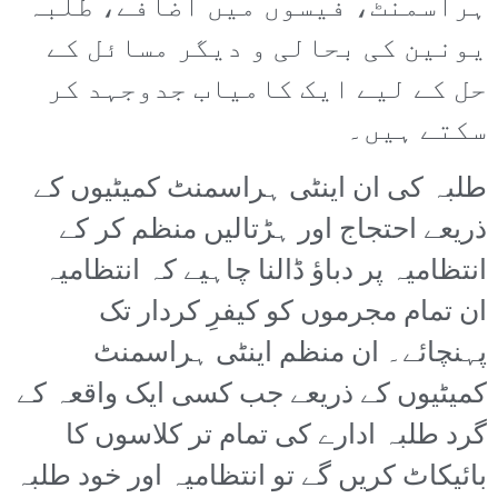
ہراسمنٹ، فیسوں میں اضافے، طلبہ
یونین کی بحالی و دیگر مسائل کے
حل کے لیے ایک کامیاب جدوجہد کر
سکتے ہیں۔
طلبہ کی ان اینٹی ہراسمنٹ کمیٹیوں کے
ذریعے احتجاج اور ہڑتالیں منظم کر کے
انتظامیہ پر دباؤ ڈالنا چاہیے کہ انتظامیہ
ان تمام مجرموں کو کیفرِ کردار تک
پہنچائے۔ ان منظم اینٹی ہراسمنٹ
کمیٹیوں کے ذریعے جب کسی ایک واقعہ کے
گرد طلبہ ادارے کی تمام تر کلاسوں کا
بائیکاٹ کریں گے تو انتظامیہ اور خود طلبہ