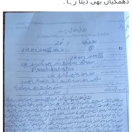
دھمکیاں بھی دیتا رہا۔