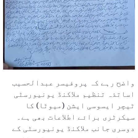
واضح رہے کہ پروفیسر عبدالحسیب
اساتذہ تنظیم ملاکنڈ یونیورسٹی
ٹیچر ایسوسی ایشن (میوٹا) کا
سیکرٹری برائے اطلاعات بھی ہے۔
دوسری جانب ملاکنڈ یونیورسٹی کے