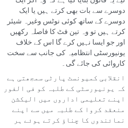
لیے یہ قانون بنایا گیا ہے کہ وہ اگر ایک
دوسرے سے بات بھی کرتے ہیں یا ایک
دوسرے کے ساتھ کوئی نوٹس وغیرہ شیئر
کرتے ہیں تو وہ تین فٹ کا فاصلہ رکھیں
اور جو ایسا نہیں کرے گا اس کے خلاف
یونیورسٹی انتظامیہ کی جانب سے سخت
کاروائی کی جائے گی۔
انقلابی کمیونسٹ پارٹی سمجھتی ہے
کہ یونیورسٹی کے طلبہ کو فی الفور
اپنے تعلیمی اداروں میں الیکشن
منعقد کروا کے طلبہ میں سے اپنے
نمائندوں کا چناؤ کرتے ہوئے ہر