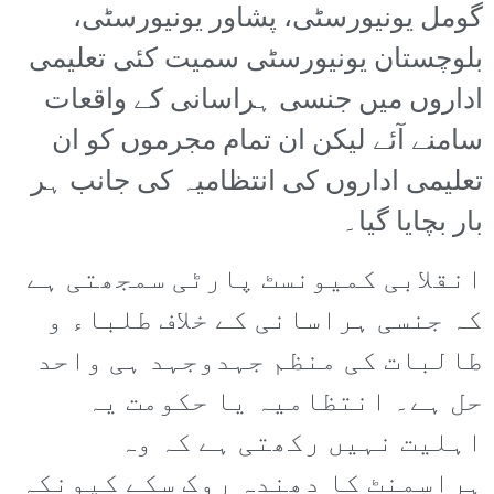
گومل یونیورسٹی، پشاور یونیورسٹی،
بلوچستان یونیورسٹی سمیت کئی تعلیمی
اداروں میں جنسی ہراسانی کے واقعات
سامنے آئے لیکن ان تمام مجرموں کو ان
تعلیمی اداروں کی انتظامیہ کی جانب ہر
بار بچایا گیا۔
انقلابی کمیونسٹ پارٹی سمجھتی ہے
کہ جنسی ہراسانی کے خلاف طلباء و
طالبات کی منظم جہدوجہد ہی واحد
حل ہے۔ انتظامیہ یا حکومت یہ
اہلیت نہیں رکھتی ہے کہ وہ
ہراسمنٹ کا دھندہ روک سکے کیونکہ