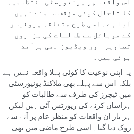
اس واقعہ پر یونیورسٹی انتظامیہ
کا تاحال کوئی مؤقف سامنے نہیں
آیا ہے۔ اسی طرح متعلقہ پروفیسر
کے موبائل سے طالبات کی ہزاروں
تصاویر اور ویڈیوز بھی برآمد
ہوئی ہیں۔
یہ اپنی نوعیت کا کوئی پہلا واقعہ نہیں ہے
بلکہ اس سے پہلے بھی ملاکنڈ یونیورسٹی
میں ٹیچرز کی طرف سے طالبات کو
ہراساں کرنے کی رپورٹس آئی ہیں لیکن
ہر بار ان واقعات کو منظر عام پر آنے سے
روک دیا گیا۔ اسی طرح ماضی میں بھی