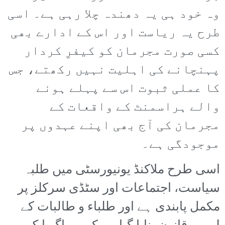
وہ خود ہی یہ دھندہ چلا رہی ہے۔ اسی
طرح یہ ریاست اور اس کے ادارے بھی
کسی صورت مجرمان کو کیفرِ کردار
پہنچانے کی اہلیت نہیں رکھتے، جس
کا عملی ثبوت اس سے پہلے ہونے
والے ہراسمنٹ کے واقعات کے
مجرمان کی آج بھی اپنے عہدوں پر
موجودگی ہے۔
اسی طرح ملاکنڈ یونیورسٹی میں طلبہ
سیاست، اجتماعات اور سٹڈی سرکلز پر
مکمل پابندی ہے اور طلباء و طالبات کے