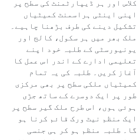
کلاس اور ہر ڈیپارٹمنٹ کی سطح پر
اپنی اینٹی ہراسمنٹ کمیٹیاں
تشکیل دینے کی طرف بڑھنا چاہیے۔
ملک بھر میں ہر سکول، کالج اور
یونیورسٹی کے طلبہ خود اپنے
تعلیمی ادارے کے اندر اس عمل کا
آغاز کریں۔ طلبہ کی یہ تمام
کمیٹیاں ملکی سطح پر بھی مرکزی
طور پر ایک دوسرے کے ساتھ جڑی
ہوئی ہوں، اس طرح ملک گیر سطح پر
ایک منظم نیٹ ورک قائم کرنا ہو
گا۔ طلبہ منظم ہو کر ہی جنسی