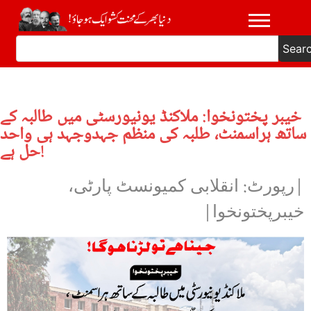
Sear
خیبر پختونخوا: ملاکنڈ یونیورسٹی میں طالبہ کے
ساتھ ہراسمنٹ، طلبہ کی منظم جہدوجہد ہی واحد
حل ہے!
|رپورٹ: انقلابی کمیونسٹ پارٹی،
خیبرپختونخوا|