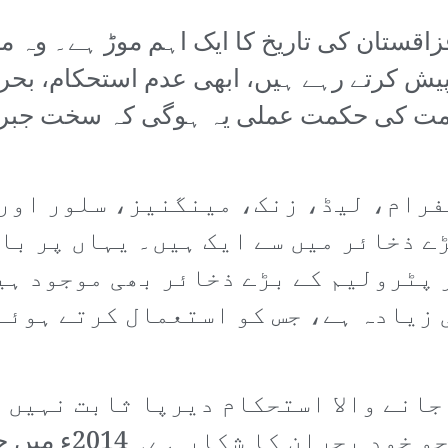
زاقستان کی تاریخ کا ایک اہم موڑ ہے۔ وہ
یش کرتے رہے ہیں، ابھی عدم استحکام، بحرا
مت کی حکمت عملی یہ ہوگی کہ سخت جبر او
رام، لیڈ، زنک، مینگنیز، سلور اور 
ڑے ذخائر میں سے ایک ہیں۔ یہاں پر ب
پٹرولیم کے بڑے ذخائر بھی موجود ہی
زیادہ ہے، جس کو استعمال کرتے ہوئے 
جانے والا استحکام دیرپا ثابت نہیں 
معیشت پر انحصار ک