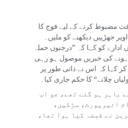
فت مضبوط کرنے کے لیے فوج کا
وپر جھڑپیں دیکھنے کو ملیں۔
 ادارے کو کہا کہ ”درجنوں حملہ
ر ہونے کی خبریں موصول ہو رہی
کر کہا کہ اس نے ذاتی طور پر
یاں چلانے“ کا حکم جاری کیا۔
ے باہر ہو گئے تھے، جو اب
مام ائیرپورٹ، سڑکیں،
ین نے قبضہ کیا ہوا تھا،