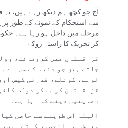
آج جو کچھ ہم دیکھ رہے ہیں، یہ ق
سے استحکام کے نمونے کے طور پر پ
مرحلے میں داخل ہو رہا ہے۔ حکو
کر تحریک کا راستہ روکے۔
قزاقستان میں کرومائٹ، وولف
جاتے ہیں جو دنیا کے سب سے ب
لوہے، کوئلے، قدرتی گیس اور 
قزاقستان کی ملکی دولت کافی 
رعایتیں دینے کا اہل ہے۔
البتہ اس طریقے سے حاصل کیا 