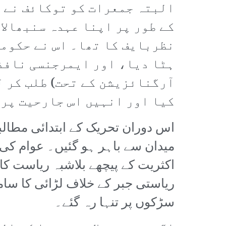
البتہ جمعرات کو توکائف نے آ
کے طور پر اپنا عہدہ سنبھالا
نظربایف کا تھا۔ اس نے حکومت
ہٹا دیا، اور ایمرجنسی نافذ
آرگنائزیشن کے تحت) طلب کر ل
کیا اور انہیں اس جارحیت پر 
اس دوران تحریک کے ابتدائی مطال
میدان سے باہر ہو گئیں۔ عوام کی
اکثریت کے پیچھے بلاشبہ ریاست کا 
ریاستی جبر کے خلاف لڑائی کا سا
سڑکوں پر تنہا رہ گئے۔