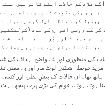
گے بڑھ کر حالات اپنے قابو میں لینا 
 تھا، جس کی حکومت کے پیچھے اصل ہاتھ
 برطرف کر کے نظربایف کو سیکورٹی کو
 کر کے روسی افواج کی مدد (کولیکٹیو
ی۔ اس بیباک اور پُر اعتماد اقدام ن
اتر آنے کا موقع دیا جسے ہم پچھلے کچ
بات کی منظوری اور نئے واضح اہداف کی غی
 مزید حوصلہ شکنی لوٹ مار اور بے معنی تش
ہاتھ تھا۔ ان حالات کے پیشِ نظر، اور کسی و
منا ہوتے ہوئے، عوام کی بڑی پرت پیچھے ہٹ