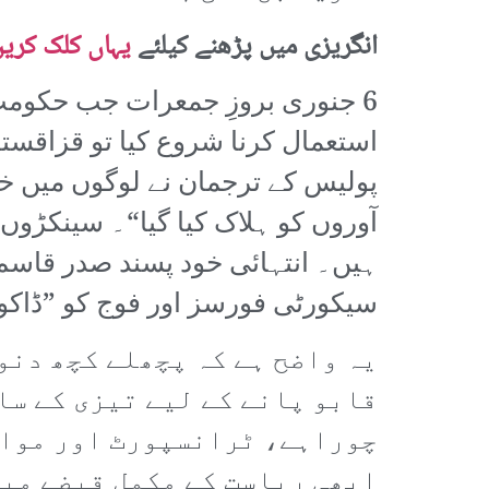
انگریزی میں پڑھنے کیلئے
یہاں کلک کری
6 جنوری بروزِ جمعرات جب حکومت 
استعمال کرنا شروع کیا تو قزاقست
پولیس کے ترجمان نے لوگوں میں خو
آوروں کو ہلاک کیا گیا“۔ سینکڑوں
ہیں۔ انتہائی خود پسند صدر قاسم 
سیکورٹی فورسز اور فوج کو ”ڈاکوؤ
یہ واضح ہے کہ پچھلے کچھ دنو
قابو پانے کے لیے تیزی کے سا
چوراہے، ٹرانسپورٹ اور مواصل
ابھی ریاست کے مکمل قبضے می