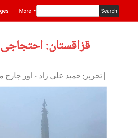
ages
More
Search
قزاقستان: احتجاجی 
|تحریر: حمید علی زادے اور جارج م