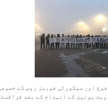
زاقستانی فوج اور سیکورٹی فورسز روس کے خ
ویت یونین کے انہدام کے بعد قزاقستا