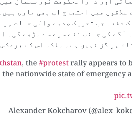
ماتی اور دارالحکومت نور سلطان میں 
علاقوں میں احتجاج اب بھی جاری ہیں۔
ک دفعہ جب تحریک صدمے والی حالت پر ق
 آگے کی جانب نئے سرے سے بڑھے گی۔ اب
ام ہر گز نہیں ہے۔ بلکہ اس کے برعکس 
khstan
, the
#protest
rally appears to 
e the nationwide state of emergency 
pic.