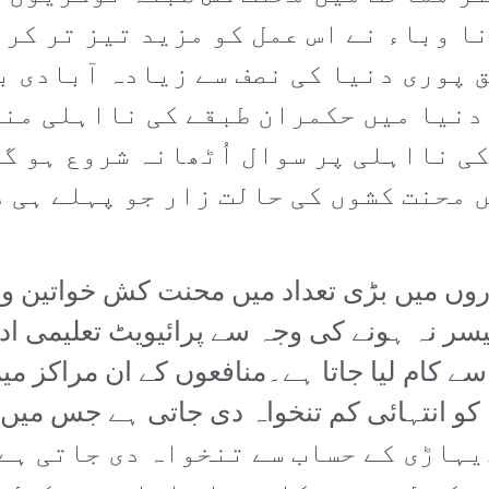
ا وباء نے اس عمل کو مزید تیز تر کر
 پوری دنیا کی نصف سے زیادہ آبادی ب
دنیا میں حکمران طبقے کی نااہلی منظر
ی نااہلی پر سوال اُٹھانہ شروع ہو گ
 محنت کشوں کی حالت زار جو پہلے ہی 
روں میں بڑی تعداد میں محنت کش خواتین و 
یسر نہ ہونے کی وجہ سے پرائیویٹ تعلیمی ادا
 سے کام لیا جاتا ہے۔منافعوں کے ان مراکز 
ذہ کو انتہائی کم تنخواہ دی جاتی ہے جس می
ں اساتذہ کو 150روپے دیہاڑی کے حساب سے تنخواہ دی