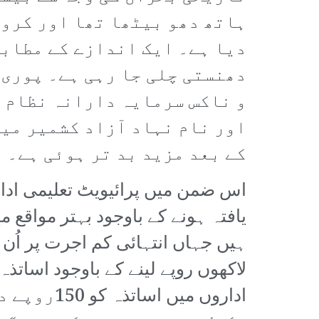
ہاتھ دھو بیٹھا تھا اور کرون
دیا ہے۔ ایک اندازے کے مطابق
دھنستی چلی جا رہی ہے۔ پوری 
و ناکس سرمایہ دارانہ نظام ک
اور نام نہاد آزاد کشمیر میں
کے بعد مزید بد تر ہوئی ہے۔
اس ضمن میں پرائیویٹ تعلیمی ادا
یافتہ ہونے کے باوجود بہتر مواقع م
ہیں جہاں انتہائی کم اجرت پر اُن
لاکھوں روپے لینے کے باوجود اسات
اداروں می