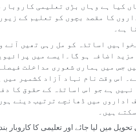
ں کیا ہے وہاں بڑی تعلیمی کاروبار س
اروں کا مقصد بچوں کو تعلیم کے زیور
ا ہے۔
خواہیں اساتذہ کو مل رہی تھیں آنے و
مزید اضافہ ہو گا۔ایسے میں پرائیویٹ
ں جس میں ہماری شعوری مداخلت فیصلہ 
ے۔ اس وقت نام نہاد آزاد کشمیر میں 
ہیں ہے جو اس اساتذہ کے حقوق کا دفا
 اداروں میں ڈھانچے ترتیب دینے ہوں 
سکتے ہیں۔