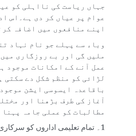
جہاں ریاست کی نااہلی کو عیا
عوام پر عیاں کر دی ہے۔اس اد
اپنے منافعوں میں اضافہ کرن
وباء سے پہلے جو نام نہاد تن
ملیں گی اور بے روزگاری میں 
عمل آنے کے امکانات موجود ہی
لڑائی کو منظم شکل دے سکتی ہ
باقاعدہ ایسوسی ایشن موجود ن
آغاز کی طرف بڑھنا اور مختلف
مطالبات کو عملی جامہ پہنا 
1۔ تمام تعلیمی اداروں کو سرکاری تحویل میں لیا جائے اور تعلیمی کا کاروبار بند کیا جائے۔