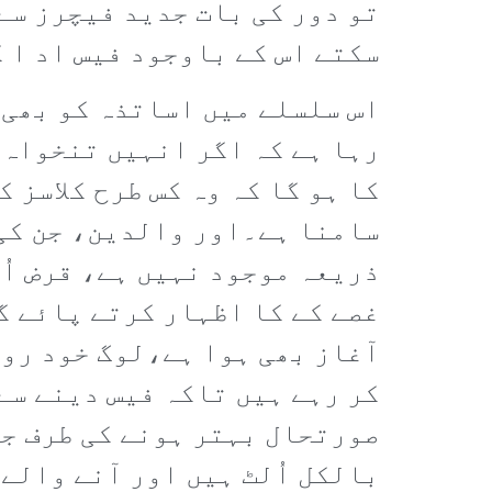
تو دور کی بات جدید فیچرز سے
سکتے اس کے باوجود فیس اد ا 
اس سلسلے میں اساتذہ کو بھی 
رہا ہے کہ اگر انہیں تنخواہ 
کا ہو گا کہ وہ کس طرح کلاسز
سامنا ہے۔اور والدین، جن کی 
ذریعہ موجود نہیں ہے، قرض اُ
غصے کے کا اظہار کرتے پائے گ
آغاز بھی ہوا ہے،لوگ خود رو 
کر رہے ہیں تاکہ فیس دینے سے 
صورتحال بہتر ہونے کی طرف جا
بالکل اُلٹ ہیں اور آنے والے 