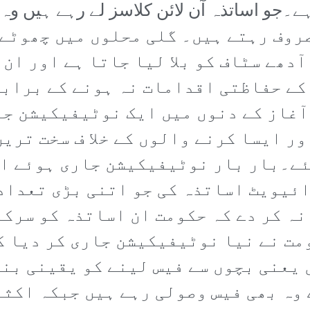
ا ہے۔جو اساتذہ آن لائن کلاسز لے رہے ہیں و
ھ مصروف رہتے ہیں۔ گلی محلوں میں چھوٹ
دھے سٹاف کو بلا لیا جاتا ہے اور ان 
کے حفاظتی اقدامات نہ ہونے کے براب
 آغاز کے دنوں میں ایک نوٹیفیکیشن جا
ور ایسا کرنے والوں کے خلا ف سخت تری
ے۔بار بار نوٹیفیکیشن جاری ہوئے اور
ئیویٹ اساتذہ کی جو اتنی بڑی تعداد 
نہ کر دے کہ حکومت ان اساتذہ کو سرک
مت نے نیا نوٹیفیکیشن جاری کر دیا 
یعنی بچوں سے فیس لینے کو یقینی بن
ے وہ بھی فیس وصولی رہے ہیں جبکہ اکث