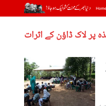
Hom
ہ پر لاک ڈاؤن کے اثرات
سے