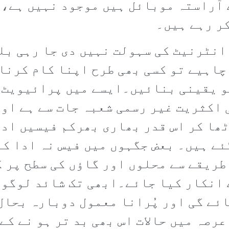
 آراستہ موبائل ہیں موجود نہیں ہے،وہ
کر رہے ہیں۔
انٹرنیٹ کی سہولت نہیں دی جا رہی بلک
چاہیے تو کسی بھی طرح اپنا کام کرنا 
 کو یقینی بنائیں۔ایسے میں پرائیویٹ
اکثریت غیر رسمی شعبہ جات سے ہے او
ٹھا کر اس قدر بھاری بھرکم فیسیں ادا
ئے ہیں۔ بعض جگہوں میں فیس نہ ادا کر
طریقے سے محلوں اور گاؤں کی سطح پر 
انکار کیا جائے۔ابھی تک شائد لوگوں ک
ئے گی اور پُرانا معمول دوبارہ بحال
عرصہ میں حالات اس بھی بد تر ہو نے ک