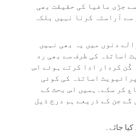
ے جڑی مافیا کی حقیقت بھی
 سے آراستہ کرنا نہیں بلکہ
الے دنوں میں یہ بھی نہیں
 اساتذہ کی طرف سے بھی رد
کُن کردار ادا کرتے ہوئے اس
پرائیویٹ اساتذہ کی کوئی
ع کر سکے۔ہمیں اس بحث کے
گے جن کے ذریعے ہم درج ذیل