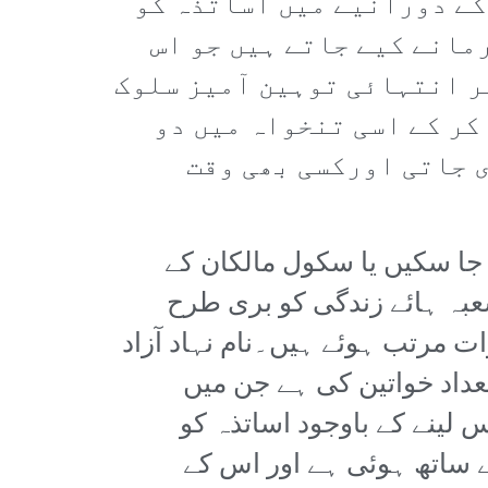
کے دورانیے میں اساتذہ کو
مانے کیے جاتے ہیں جو اس
ر انتہائی توہین آمیز سلوک
کر کے اسی تنخواہ میں دو
 جاتی اورکسی بھی وقت
 جا سکیں یا سکول مالکان کے
عبہ ہائے زندگی کو بری طرح
رات مرتب ہوئے ہیں۔نام نہاد آزاد
تعداد خواتین کی ہے جن میں
لینے کے باوجود اساتذہ کو
ے ساتھ ہوئی ہے اور اس کے