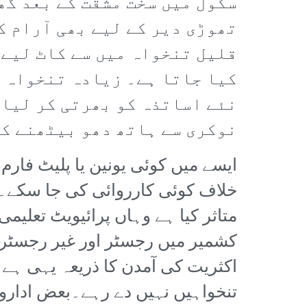
سکول میں سخت مشقت کے بعد گھ
تھوڑی دیر کے لیے بھی آرام ک
قلیل تنخواہ میں سے کاٹ لیے 
کیا جاتا ہے۔ زیادہ تنخواہ ک
نئے اساتذہ کو بھرتی کر لیا 
نوکری سے ہاتھ دھو بیٹھنے کا
ایسے میں کوئی یونین یا پلیٹ فار
خلاف کوئی کارروائی کی جا سکے۔م
متاثر کیا ہے وہاں پرائیویٹ تعلیمی
کشمیر میں رجسٹر اور غیر رجسٹر ج
اکثریت کی آمدن کا ذریعہ یہی ہے
تنخواہیں نہیں دے رہے۔بعض ادارو