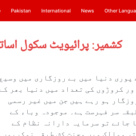
e
Pakistan
International
News
Other Langu
کشمیر: پرائیویٹ سکول اساتذ
 پوری دنیا میں بے روزگاری میں وسیع
ور کروڑوں کی تعداد میں دنیا بھر کے
وزگار ہو رہے ہیں جن میں غیر رسمی
بقہ سر فہرست ہے۔ موجودہ وباء کے
 جائے تو سرمایہ دارانہ نظام کے
ر ممالک میں محنت کش طبقہ نوکریوں 