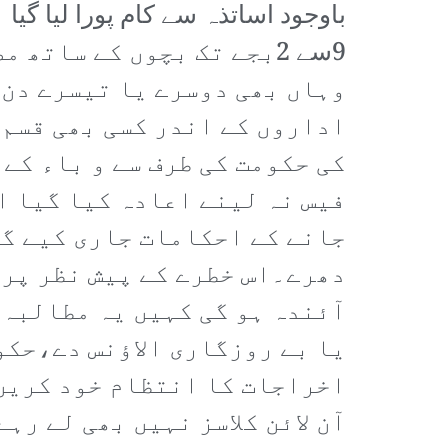
باوجود اساتذہ سے کام پورا لیا گی
9سے 2بجے تک بچوں کے سات
وہاں بھی دوسرے یا تیسرے دن آ
اداروں کے اندر کسی بھی قسم 
کی حکومت کی طرف سے و باء کے
فیس نہ لینے اعادہ کیا گیا ا
جانے کے احکامات جاری کیے گئ
دھرے۔اس خطرے کے پیش نظر پرا
آئندہ ہو گی کہیں یہ مطالبہ 
یا بے روزگاری الاؤنس دے،حکو
اخراجات کا انتظام خود کریں 
آن لائن کلاسز نہیں بھی لے رہ