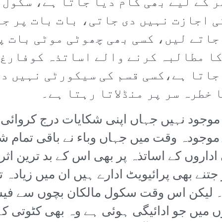
ر کے لیے بھی کام دیا جاتا ہے، سکول 
ی اجازت نہیں دی جاتی، بات بات پر جر
جاتے لیں، کسی بھی چھوٹی موٹی بات پ
ا مطالبہ کرنے والے اساتذہ کوفارغ 
جاتا ہے،کسی قسم کی سیکورٹی نہیں دی
 خطرہ سر پر منڈلاتا رہتا ہے۔
م موجود نہیں جہاں اپنی شکایات درج کروائی
وجودہ وقت میں جہاں وباء نے باقی تمام ش
 اداروں کے اساتذہ پر بھی اس کے بد ترین اث
تنے بھی پرائیویٹ ادارے ہیں ان میں زیادہ 
۔ لیکن اس وقت سکول مالکان بچوں سے فیس 
ں میں جو ادائیگی ہوئی ہے وہ بھی کٹوتی ک