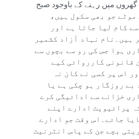
ہ گھروں میں رہنے کے باوجود صبح
ے موٹے جو بھی سکول ہیں،
سے کام لیا جاتا ہے اور
ر ہیں۔نام نہاد آزاد کشمیر
ری ہوا جس کی رو سے بچوں سے
ن قانونی کارروائی کیے
 اس پر کسی نے کان نہ
بے روزگار ہو چکی ہے یا
اری خزانے سے ادائیگی کرے
کہ پرائیویٹ ادارے اپنے
ایا جائے۔اس وقت جو ادارے
ریتی بچے جن کے پاس انٹرنیٹ