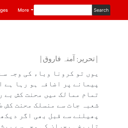
ages
More
Search
|تحریر: آمنہ فاروق|
یوں تو کرونا وباء کی وجہ سے
پیمانے پر اضافہ ہو رہا ہے ا
تمام ممالک میں محنت کش بے ر
شعبہ جات سے منسلک محنت کش ط
پھیلنے سے قبل بھی اگر دیکھا
تاریخی بحران کی وجہ سے بیشت