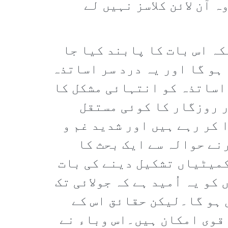
 آن لائن کلاسز نہیں لے
ہ اس بات کا پابند کیا جا
ہو گا اور یہ درد سر اساتذہ
 اساتذہ کو انتہائی مشکل کا
ر روزگار کا کوئی مستقل
 کر رہے ہیں اور شدید غم و
نے حوالہ سے ایک بحث کا
کمیٹیاں تشکیل دینے کی بات
و یہ اُمید ہے کہ جولائی تک
 ہو گا۔لیکن حقائق اس کے
ے قوی امکان ہیں۔اس وباء نے