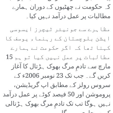
کہ حکومت نے چھٹیوں کے دوران ہمارے
مطالبات پر عمل درآمد نہیں کیا۔
مظاہرے سے جونیئر ٹیچرز ایسوسی
ایشن بلوچستان کے رہنماء یوسف کا
کہنا تھا کہ اگر حکومت نے ہمارے
مطالبات پر عمل نہیں کیا تو ہم 15
مارچ سے تادمِ مرگ بھوک ہڑتال کا آغاز
کریں گے۔ جب تک 23 نومبر 2006ء کے
سروس رولز کے مطابق اپ گریڈیشن،
پروموشن اور 50 فیصد کوٹے پر عمل درآمد
نہیں ہوگا تب تک تادمِ مرگ بھوک ہڑتالی