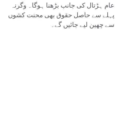
عام ہڑتال کی جانب بڑھنا ہوگا۔ وگرنہ
پہلے سے حاصل حقوق بھی محنت کشوں
سے چھین لیے جائیں گے۔