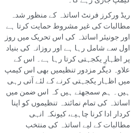
کیمپ جاری رہے گا۔
ریڈ ورکرز فرنٹ اساتذہ کے منظور شدہ
مطالبات کی غیر مشروط حمایت کرتا ہے
اور جونیئر اساتذہ کی اس تحریک میں روز
اول سے شامل رہا ہے اور روزانہ کی بنیاد
پر اظہارِ یکجہتی کرتا رہا ہے۔ اس کے
علاوہ دیگر مزدور تنظیمیں بھی اس کیمپ
میں اظہار یکجہتی کرنے کے لئے آتی رہی
ہیں۔ ہم سمجھتے ہیں کہ اس ضمن میں
اساتذہ کی تمام نمائندہ تنظیموں کو اپنا
کردار ادا کرنا چاہیے، کیونکہ انہی
مطالبات کے لیے اساتذہ کی منتخب