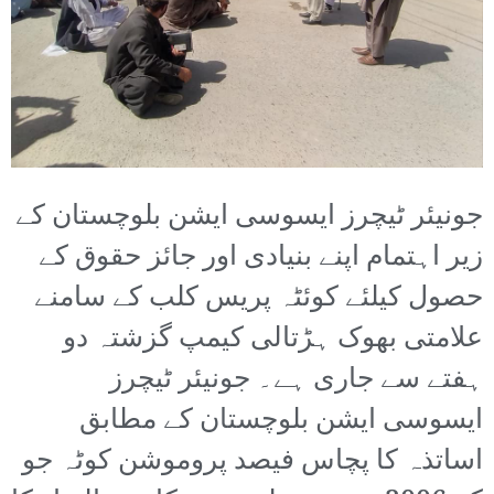
جونیئر ٹیچرز ایسوسی ایشن بلوچستان کے
زیر اہتمام اپنے بنیادی اور جائز حقوق کے
حصول کیلئے کوئٹہ پریس کلب کے سامنے
علامتی بھوک ہڑتالی کیمپ گزشتہ دو
ہفتے سے جاری ہے۔ جونیئر ٹیچرز
ایسوسی ایشن بلوچستان کے مطابق
اساتذہ کا پچاس فیصد پروموشن کوٹہ جو