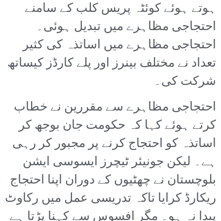
ہوتے ہوئے کوئٹہ پریس کلب کے سامنے
احتجاجی مظاہرے میں تبدیل ہوئی۔
احتجاجی مظاہرے میں اساتذہ کی کثیر
تعداد نے مختلف بینرز اور پلے کارڈز کیساتھ
شرکت کی۔
احتجاجی مظاہرے سے مقررین نے خطاب
کرتے ہوئے کہا کہ حکومت جان بوجھ کر
اساتذہ کو احتجاج کرنے پر مجبور کر رہی
ہے۔ لیکن جونیئر ٹیچرز ایسوسی ایشن
بلوچستان نے چھٹیوں کے دوران اپنا احتجاج
ریکارڈ کرایا تاکہ تدریسی عمل میں رکاوٹ
پیدا نہ ہو۔ مگر افسوس سے کہنا پڑتا ہے