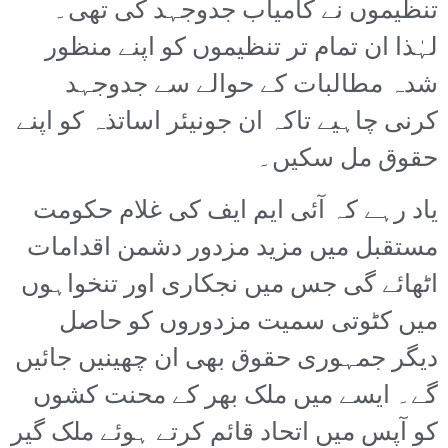
تنظیموں نے کامیاب جدوجہد کی تھی۔
لہٰذا ان تمام تر تنظیموں کو اپنے منظور
شدہ مطالبات کے حوالے سے جدوجہد
کرنی چاہیے تاکہ ان جونیئر اساتذہ کو اپنے
حقوق مل سکیں۔
یاد رہے کہ آئی ایم ایف کی غلام حکومت
مستقبل میں مزید مزدور دشمن اقدامات
اٹھائے گی جس میں نجکاری اور تنخواہوں
میں کٹوتی سمیت مزدوروں کو حاصل
دیگر جمہوری حقوق بھی ان چھینیں جائیں
گے۔ ایسے میں ملک بھر کے محنت کشوں
کو آپس میں اتحاد قائم کرتے ہوئے ملک گیر