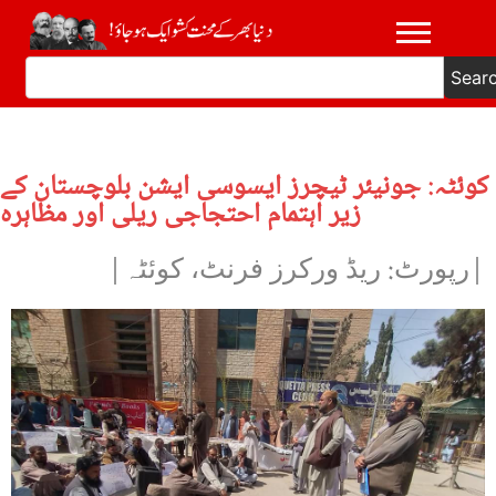
Sear
کوئٹہ: جونیئر ٹیچرز ایسوسی ایشن بلوچستان کے
زیر اہتمام احتجاجی ریلی اور مظاہرہ
|رپورٹ: ریڈ ورکرز فرنٹ، کوئٹہ|