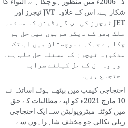
کہ 2006ء میں منظور ہو چکا ہے، التواء کا
شکار ہے، اس کے علاوہ JVT ٹیچرز اور
JET ٹیچرز کی اپ گریڈیشن کا مسئلہ
ملک بھر کے دیگر صوبوں میں حل ہو
چکا ہے جبکہ بلوچستان میں اب تک
مذکورہ ٹیچرز کا مسئلہ حل طلب ہے۔
اور وہ ان کے حل کیلئے سراپا
احتجاج ہیں۔
احتجاجی کیمپ میں بیٹھے ہوئے اساتذہ نے
10 مارچ 2021ء کو اپنے مطالبات کے حق
میں کوئٹہ میٹروپولیٹن سے ایک احتجاجی
ریلی نکالی جو مختلف شاہراہوں سے