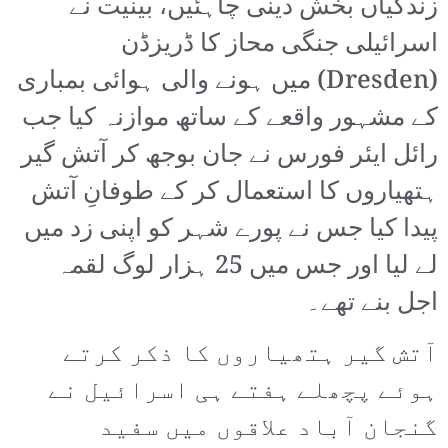
زندگیاں بخش دینی چاہئیں، بینیت نے
اسرائیلی جنگی محاز کا ڈریزڈن
(Dresden) میں ہونے والی ہوائی بمباری
کے مشہور واقعے کے ساتھ موازنہ کیا جب
رائل ایئر فورس نے جان بوجھ کر آتش گیر
ہتھیاروں کا استعمال کر کے طوفانِ آتش
پیدا کیا جس نے پورے شہر کو اپنی زد میں
لے لیا اور جس میں 25 ہزار لوگ لقمہ
اجل بنے تھے۔
آتش گیر ہتھیاروں کا ذکر کرتے
ہوئے پچھلے ہفتے ہی اسرائیل نے
گنجان آباد علاقوں میں سفید