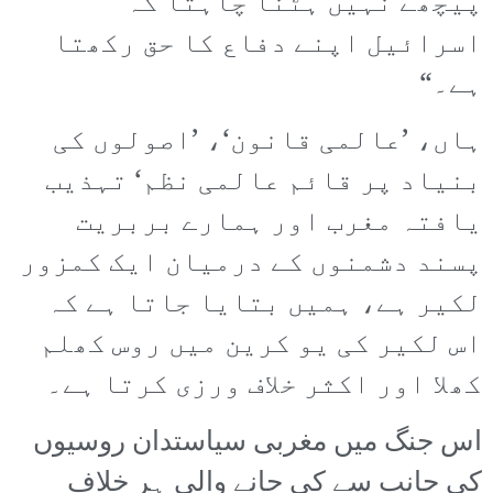
پیچھے نہیں ہٹنا چاہتا کہ
اسرائیل اپنے دفاع کا حق رکھتا
ہے۔“
ہاں، ’عالمی قانون‘، ’اصولوں کی
بنیاد پر قائم عالمی نظم‘ تہذیب
یافتہ مغرب اور ہمارے بربریت
پسند دشمنوں کے درمیان ایک کمزور
لکیر ہے، ہمیں بتایا جاتا ہے کہ
اس لکیر کی یو کرین میں روس کھلم
کھلا اور اکثر خلاف ورزی کرتا ہے۔
اس جنگ میں مغربی سیاستدان روسیوں
کی جانب سے کی جانے والی ہر خلاف