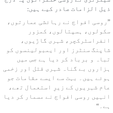
سیکرٹری نے روسی حکمرانوں پہ درج
ذیل الزامات صادر کیے ہیں:
”روسی افواج نے رہائشی عمارتوں،
سکولوں، ہسپتالوں، کمزور
انفراسٹرکچر، شہری گاڑیوں،
شاپنگ سنٹرز اور ایمبولینسوں کو
تباہ و برباد کر دیا ہے جس میں
ہزاروں بے گناہ شہری قتل اور زخمی
ہوئے ہیں۔ بہت سے ایسے مقامات جو
عام شہریوں کے زیرِ استعمال تھے،
انہیں روسی افواج نے مسمار کر دیا
ہے۔“