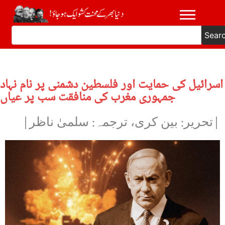
Sear
اسرائیل کی حمایت اور فلسطین دشمنی پر نام نہاد
جمہوری مغرب کی منافقت سب پر عیاں
|تحریر: بین کری، ترجمہ: سلمیٰ ناظر|