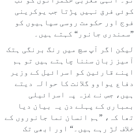
تو۔ انہی مغربی حکمرانوں کو تب
کوئی فرق نہیں پڑتا جب یوکرینی
فوج اور حکومت روسی سپاہیوں کو
”سمندری جانور“ کہتے ہیں۔
لیکن اگر آپ سچ میں رنگ برنگی ہتک
آمیز زبان سننا چاہتے ہیں تو ہم
اپنے قارئین کو اسرائیل کے وزیر
دفاع یواوو گلانت کا حوالہ دیتے
ہیں، جس نے غزہ پہ اسرائیلی
بمباری کے پہلے دن یہ بیان دیا
تھا کہ، ”ہم انسان نما جانوروں کے
خلاف لڑ رہے ہیں۔“ اور ابھی تک