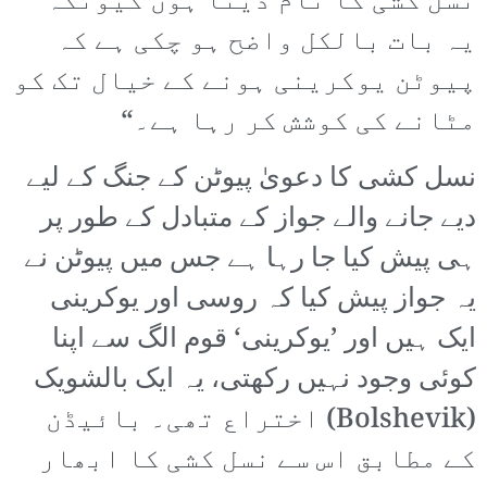
نسل کشی کا نام دیتا ہوں کیونکہ
یہ بات بالکل واضح ہو چکی ہے کہ
پیوٹن یوکرینی ہونے کے خیال تک کو
مٹانے کی کوشش کر رہا ہے۔“
نسل کشی کا دعویٰ پیوٹن کے جنگ کے لیے
دیے جانے والے جواز کے متبادل کے طور پر
ہی پیش کیا جا رہا ہے جس میں پیوٹن نے
یہ جواز پیش کیا کہ روسی اور یوکرینی
ایک ہیں اور ’یوکرینی‘ قوم الگ سے اپنا
کوئی وجود نہیں رکھتی، یہ ایک بالشویک
(Bolshevik) اختراع تھی۔ بائیڈن
کے مطابق اس سے نسل کشی کا ابھار