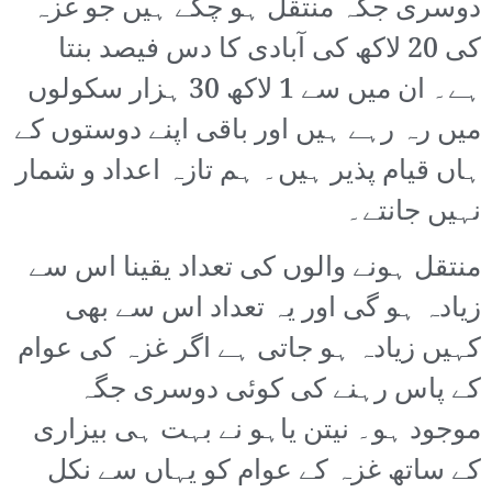
دوسری جگہ منتقل ہو چکے ہیں جو غزہ
کی 20 لاکھ کی آبادی کا دس فیصد بنتا
ہے۔ ان میں سے 1 لاکھ 30 ہزار سکولوں
میں رہ رہے ہیں اور باقی اپنے دوستوں کے
ہاں قیام پذیر ہیں۔ ہم تازہ اعداد و شمار
نہیں جانتے۔
منتقل ہونے والوں کی تعداد یقینا اس سے
زیادہ ہو گی اور یہ تعداد اس سے بھی
کہیں زیادہ ہو جاتی ہے اگر غزہ کی عوام
کے پاس رہنے کی کوئی دوسری جگہ
موجود ہو۔ نیتن یاہو نے بہت ہی بیزاری
کے ساتھ غزہ کے عوام کو یہاں سے نکل