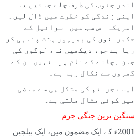
اندر جنوب کی طرف چلے جائیں یا
اپنی زندگی کو خطرے میں ڈال لیں۔
امریکہ اس سب میں اسرائیل کے
حکمرانوں کی بھرپور پشت پناہی کر
رہا ہے جو، دیکھیں نا، لوگوں کی
جان بچانے کے نام پر انہیں ان کے
گھروں سے نکال رہا ہے۔
ایسے جرائم کی مشکل ہی سے ماضی
میں کوئی مثال ملتی ہے۔
سنگین ترین جنگی جرم
2001ء کے ایک مضمون میں، ایک بیلجین