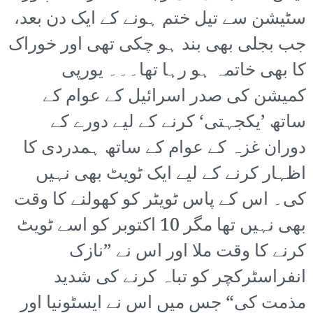
سٹیشن سے تیل ختم ہونے کے ایک دن بعد،
جب بجلی بھی بند ہو چکی تھی اور خوراک
کا بھی خاتمہ ہو رہا تھا۔۔۔ یورپی
کمیشن کی صدر اسرائیل کے عوام کے
ساتھ ’یکجہتی‘ کرنے کے لیے دورے کے
دوران غزہ کے عوام کے ساتھ ہمدردی کا
اظہار کرنے کے لیے ایک ٹویٹ بھی نہیں
کی۔ اس کے پاس ٹویٹر کو کھولنے کا وقت
بھی نہیں تھا مگر 10 اکتوبر کو اسے ٹویٹ
کرنے کا وقت ملا اور اس نے ”نازک
انفراسٹرکچر کو تباہ کرنے کی شدید
مذمت کی“ جس میں اس نے ایسٹونیا اور