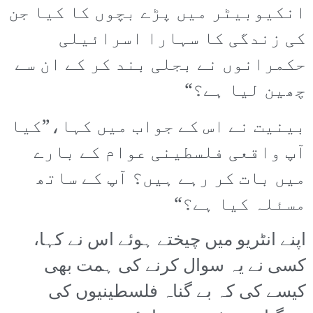
انکیوبیٹر میں پڑے بچوں کا کیا جن
کی زندگی کا سہارا اسرائیلی
حکمرانوں نے بجلی بند کر کے ان سے
چھین لیا ہے؟“
بینیت نے اس کے جواب میں کہا،”کیا
آپ واقعی فلسطینی عوام کے بارے
میں بات کر رہے ہیں؟ آپ کے ساتھ
مسئلہ کیا ہے؟“
اپنے انٹریو میں چیختے ہوئے اس نے کہا،
کسی نے یہ سوال کرنے کی ہمت بھی
کیسے کی کہ بے گناہ فلسطینیوں کی