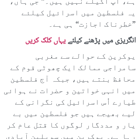
ہے، آپ اکیلے نہیں ہیں۔“ جی ہاں،
یہ فلسطین میں اسرائیل کیلئے
”خطرناک اجازت“ ہی ہے۔
انگریزی میں پڑھنے کیلئے
یہاں کلک کریں
یوکرین کے حوالے سے مغربی
سامراجی ممالک ایک چھوٹی قوم کے
محافظ بنتے ہیں، جبکہ آج فلسطین
میں انہی خواتین و حضرات نے ہوائی
طیارے اُس اسرائیل کی نگرانی کے
لیے بھیجے ہیں جو فلسطین میں بے
یار و مددگار لوگوں کا قتل عام کر
رہا ہے۔ یوکرین میں سویلین آبادی