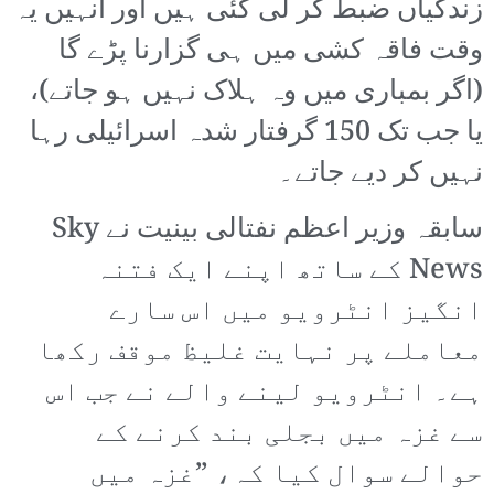
زندگیاں ضبط کر لی گئی ہیں اور انہیں یہ
وقت فاقہ کشی میں ہی گزارنا پڑے گا
(اگر بمباری میں وہ ہلاک نہیں ہو جاتے)،
یا جب تک 150 گرفتار شدہ اسرائیلی رہا
نہیں کر دیے جاتے۔
سابقہ وزیر اعظم نفتالی بینیت نے Sky
News کے ساتھ اپنے ایک فتنہ
انگیز انٹرویو میں اس سارے
معاملے پر نہایت غلیظ موقف رکھا
ہے۔ انٹرویو لینے والے نے جب اس
سے غزہ میں بجلی بند کرنے کے
حوالے سوال کیا کہ، ”غزہ میں