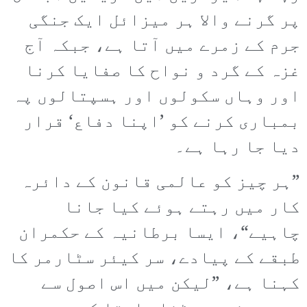
پر گرنے والا ہر میزائل ایک جنگی
جرم کے زمرے میں آتا ہے، جبکہ آج
غزہ کے گرد و نواح کا صفایا کرنا
اور وہاں سکولوں اور ہسپتالوں پہ
بمباری کرنے کو ’اپنا دفاع‘ قرار
دیا جا رہا ہے۔
”ہر چیز کو عالمی قانون کے دائرہ
کار میں رہتے ہوئے کیا جانا
چاہیے“، ایسا برطانیہ کے حکمران
طبقے کے پیادے، سر کیئر سٹارمر کا
کہنا ہے، ”لیکن میں اس اصول سے