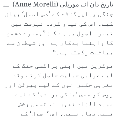
تاریخ دان انے موریلی (Anne Morelli) نے
جنگی پراپیگنڈے کے ’دس اصول‘ بیان
کیے۔ اس کی تیار کردہ فہرست میں
تیسرا اصول یہ ہے کہ: ”ہمارے دشمن
کا راہنما بدکار ہے اور شیطان سے
مماثلت رکھتا ہے۔“
یوکرین میں اپنی پراکسی جنگ کے
لیے عوامی حمایت حاصل کرتے وقت
مغربی حکمرانوں کے لیے پیوٹن اور
روس کو محض ’جنگی جرائم‘ کے لیے
مورد الزام ٹھہرانا تسلی بخش
نہیں تھا۔ نہیں، اس ’اصول‘ کے