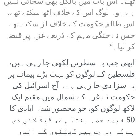
تھے۔ اس بات میں بالکل بھی سچائی نہیں
ہے۔ وہ لوگ اس کے خلاف اٹھ سکتے تھے،
اس ظالم حکومت کے خلاف لڑ سکتے تھے
جس نے جنگی مہم کے ذریعے غزہ پر قبضہ
کر لیا۔“
ابھی جب یہ سطریں لکھی جا رہی ہیں،
فلسطین کے لوگوں کو بہت بڑے پیمانے پر
یہ سزا دی جا رہی ہے۔ آج اسرائیل کی
حکومت نے غزہ کے شمال میں مقیم ایک
لاکھ لوگوں کو، جو محصور شدہ آبادی کا
50 فیصد حصہ بنتا ہے، ڈیڈ لائن دی
ہے کہ وہ چوبیس گھنٹوں کے اندر