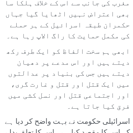
مغرب کی جانب سے اس کے خلاف ہلکا سا
بھی اعتراض نہیں اٹھایا گیا جہاں
حکمران طبقہ اسرائیل کے ہر حملے
کی مکمل حمایت کا راگ الاپ رہا ہے۔
ابھی ہم سخت الفاظ کو ایک طرف رکھ
دیتے ہیں اور اس مدعے پر دھیان
دیتے ہیں جس کی بنیاد پر عدالتوں
میں ایک قتل اور قتل و غارت گری،
اور اجتماعی قتل اور نسل کشی میں
فرق کیا جاتا ہے۔
اسرائیلی حکومت نے بہت واضح کر دیا ہے