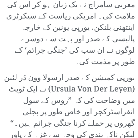
مغربی سامراج نے یک زبان ہو کر اس کی
ملامت کی۔ امریکی ریاست کے سیکرٹری
اینتھنی بلنکن، یورپی یونین کے خارجہ
پالیسی کے صدر اور بہت سے دوسرے
لوگوں نے ان سب کی ’جنگی جرائم‘ کے
طور پر مذمت کی۔
یورپی کمیشن کے صدر ارسولا وون ڈر لئین
(Ursula Von Der Leyen) نے ایک ٹویٹ
میں وضاحت کی کہ ”روس کے سول
انفراسٹرکچر اور خاص طور پر بجلی
گھروں پر حملے کرنا جنگی جرائم ہیں۔“
لیکن ناکہ بندی کی وجہ سے غزہ کے پاور