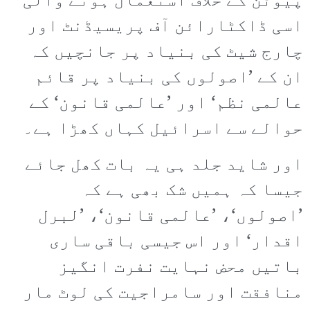
پیوٹن کے خلاف استعمال ہونے والی
اسی ڈاکٹارائن آف پریسیڈنٹ اور
چارج شیٹ کی بنیاد پر جانچیں کہ
ان کے ’اصولوں کی بنیاد پر قائم
عالمی نظم‘ اور ’عالمی قانون‘ کے
حوالے سے اسرائیل کہاں کھڑا ہے۔
اور شاید جلد ہی یہ بات کھل جائے
جیسا کہ ہمیں شک بھی ہے کہ
’اصولوں‘، ’عالمی قانون‘، ’لبرل
اقدار‘ اور اس جیسی باقی ساری
باتیں محض نہایت نفرت انگیز
منافقت اور سامراجیت کی لوٹ مار