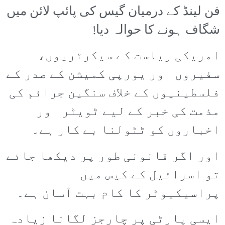
فن لینڈ کے درمیان گیس کی پائپ لائن میں
شگاف ہونے کا حوالہ دیا!
امریکی ریاست کے سیکرٹریوں،
سفیروں اور یورپی کمیشن کے صدر کے
فلسطینیوں کے خلاف سنگین جرائم کی
مذمت کی خبر کے لیے ٹویٹر اور
اخباروں کو ٹٹولنا بے کار ہے۔
اور اگر قانونی طور پر دیکھا جائے
تو اسرائیل کے کیس میں
پراسیکیوٹر کا کام بہت آسان ہے۔
ایسی پارٹی پر چارجز لگانا زیادہ