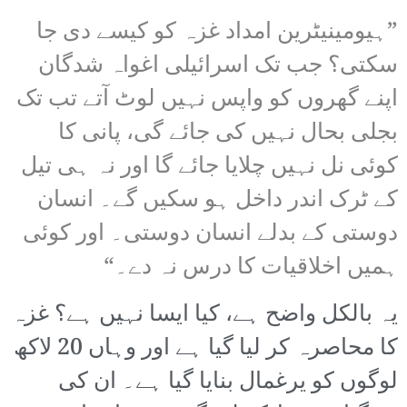
”ہیومینیٹرین امداد غزہ کو کیسے دی جا
سکتی؟ جب تک اسرائیلی اغواہ شدگان
اپنے گھروں کو واپس نہیں لوٹ آتے تب تک
بجلی بحال نہیں کی جائے گی، پانی کا
کوئی نل نہیں چلایا جائے گا اور نہ ہی تیل
کے ٹرک اندر داخل ہو سکیں گے۔ انسان
دوستی کے بدلے انسان دوستی۔ اور کوئی
ہمیں اخلاقیات کا درس نہ دے۔“
یہ بالکل واضح ہے، کیا ایسا نہیں ہے؟ غزہ
کا محاصرہ کر لیا گیا ہے اور وہاں 20 لاکھ
لوگوں کو یرغمال بنایا گیا ہے۔ ان کی