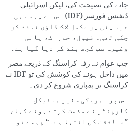
جانے کی نصیحت کی، لیکن اسرائیلی
ڈیفنس فورسز (IDF) اس سے پہلے ہی
غزہ پٹی پر مکمل لاک ڈاؤن نافذ کر
چکی تھی۔ فیول، خوراک، پانی
وغیرہ سب کچھ بند کر دیا گیا ہے۔
جب عوام نے رفہ کراسنگ کے ذریعے مصر
میں داخل ہونے کی کوشش کی تو IDF نے
کراسنگ پر بمباری شروع کر دی۔
اس پر امریکی سفیر مائیکل
کارپنٹر نے مذمت کرتے ہوئے کہا،
”منافقت کی انتہا ہے۔“ پہلے تو