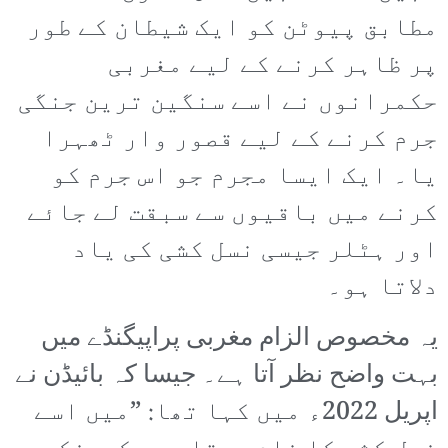
مطابق پیوٹن کو ایک شیطان کے طور
پر ظاہر کرنے کے لیے مغربی
حکمرانوں نے اسے سنگین ترین جنگی
جرم کرنے کے لیے قصور وار ٹھہرا
یا۔ ایک ایسا مجرم جو اس جرم کو
کرنے میں باقیوں سے سبقت لے جائے
اور ہٹلر جیسی نسل کشی کی یاد
دلاتا ہو۔
یہ مخصوص الزام مغربی پراپیگنڈے میں
بہت واضح نظر آتا ہے۔ جیسا کہ بائیڈن نے
اپریل 2022ء میں کہا تھا: ”میں اسے