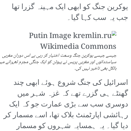
یوکرین جنگ کو ابھی ایک مہینہ گزرا تھا
جب یہ سب کہا گیا۔
جیسے جیسے یوکرین جنگ وسعت اختیار کر رہی ہے اس دوران مغربی
سیاستدانوں اور مغربی پریس نے پیوٹن کو ایک جنگی مجرم ٹھہرانے می
بالکل بھی تاخیر نہیں کی۔
اسرائیل کی جنگ شروع ہوئے ابھی چند
گھنٹے ہی گزرے تھے کہ غزہ شہر میں
دوسری سب سے بڑی عمارت جو کہ ایک
رہائشی اپارٹمنٹ بلاک تھا، اسے مسمار کر
دیا گیا۔ یہ ہمسایہ شہروں کو مسمار