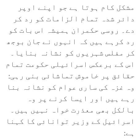
مشکل کام ہوتا ہے جو اپنے اوپر
دائر شدہ تمام الزامات کو رد کر
دے۔ روسی حکمران ہمیشہ اس بات کو
رد کرہے ہیں کہ انہوں نے جان بوجھ
کر مفلس شہریوں کو نشانہ بنایا۔
اس کے برعکس اسرائیلی حکومت تمام
حقائق پر خاموش تماشائی بنی رہی:
وہ غزہ کی ساری عوام کو نشانہ بنا
رہے ہیں اور ایسا کرنے پر وہ
بالکل بھی معذرت خواہ نہیں ہیں۔
اسرائیل کے وزیر توانائی کا کہنا
ہے: