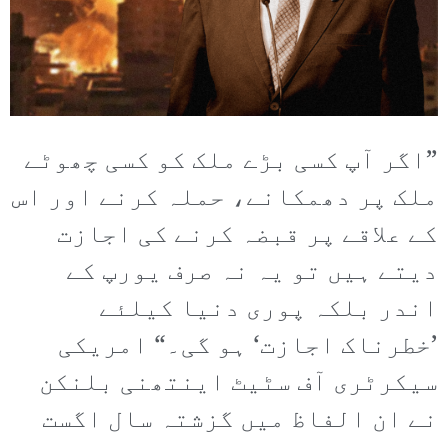
”اگر آپ کسی بڑے ملک کو کسی چھوٹے
ملک پر دھمکانے، حملہ کرنے اور اس
کے علاقے پر قبضہ کرنے کی اجازت
دیتے ہیں تو یہ نہ صرف یورپ کے
اندر بلکہ پوری دنیا کیلئے
’خطرناک اجازت‘ ہو گی۔“ امریکی
سیکرٹری آف سٹیٹ اینتھنی بلنکن
نے ان الفاظ میں گزشتہ سال اگست