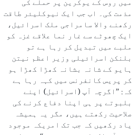
میں روس کے یوکرین پر حملے کی
مذمت کی۔ اب جب ایک نیوکلیئر طاقت
رکھنے والا سامراجی ملک اسرائیل،
ایک چھوٹے سے غار نما علاقے غزہ کو
ملبے میں تبدیل کر رہا ہے تو
بلنکن اسرائیلی وزیر اعظم نیتن
ہایو کے شانہ بشانہ کھڑا کھڑا ہو
کر پریس کانفرنس میں کہہ رہا ہے
کہ: ”اگرچہ آپ (اسرائیل) اپنے
بلبوتے پر ہی اپنا دفاع کرنے کی
صلاحیت رکھتے ہیں، مگر یہ ہمیشہ
یاد رکھیں کہ جب تک امریکہ موجود