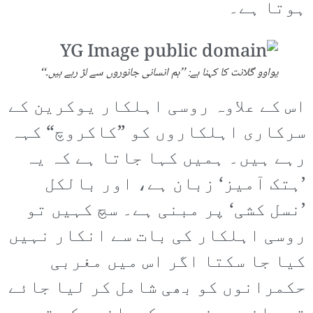
ہوتا ہے۔
یواوو گلانت کا کہنا ہے: ’’ہم انسانی جانوروں سے لڑ رہے ہیں۔‘‘
اس کے علاوہ روسی اہلکار یوکرین کے
سرکاری اہلکاروں کو ”کاکروچ“ کہہ
رہے ہیں۔ ہمیں کہا جاتا ہے کہ یہ
’ہتک آمیز‘ زبان ہے، اور بالکل
’نسل کشی‘ پر مبنی ہے۔ سچ کہیں تو
روسی اہلکار کی بات سے انکار نہیں
کیا جا سکتا اگر اس میں مغربی
حکمرانوں کو بھی شامل کر لیا جائے