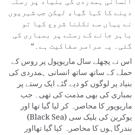
انسانی ہمدردی کی بنیاد پر رستہ
دینے کا کہا گیا، لیکن جب شہریوں
نے یہاں سے نکلنا شروع کیا تو
باہر جانے کے رستے پر بمباری کی
گئی۔ یہ سراسر سفاکیت ہے۔“
اس نے پچھلے سال ماریوپول پر روس کے
حملے کے ساتھ ساتھ انسانی ہمدردی کی
بنیاد پر لوگوں کو دیے گئے ایک رستے پر
بمباری کی بھی مذمت کی تھی۔ جب
ماریوپور کا محاصرہ کر لیا گیا تھا اور
یوکرین کی بلیک سی (Black Sea)
بندرگاہوں کا محاصرہ کیا گیا تھااور