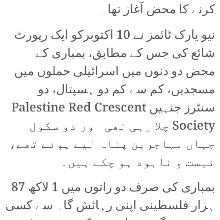
کرنے کا محض آغاز تھا۔
نیو یارک ٹائمز نے 10 اکتوبرکو ایک رپورٹ
شائع کی جس کے مطابق، بمباری کے
محض دو دنوں میں اسرائیلی حملوں میں
مسجدیں، کم سے کم دو ہسپتال، دو
سنٹرز جنہیں Palestine Red Crescent
Society چلا رہی تھی اور دو سکول
جہاں مہاجرین پناہ لیے ہوئے تھے،
نیست و نابود ہو چکے ہیں۔
بمباری کی صرف دو راتوں میں 1 لاکھ 87
ہزار فلسطینی اپنی رہائش گاہ سے کسی