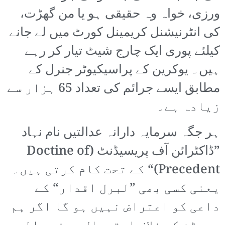
ورزی، خواہ وہ حقیقی ہو یا من گھڑت،
کی انٹرنیشنل کریمینل کورٹ میں لے جانے
کیلئے پوری ایک چارج شیٹ تیار کر رہے
ہیں۔ یوکرین کے پراسیکیوٹر جنرل کے
مطابق ایسے جرائم کی تعداد 65 ہزار سے
زیادہ ہے۔
ہر جگہ سرمایہ دارانہ عدالتیں نام نہاد
”ڈاکٹرائن آف پریسیڈنٹ (Doctine of
Precedent)“ کے تحت کام کرتی ہیں۔
یعنی کسی بھی ”لبرل اقدار“ کے
داعی کو اعتراض نہیں ہو گا اگر ہم