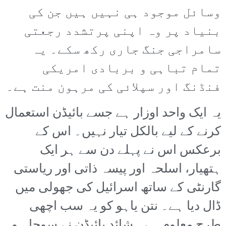
وسائل موجود ہی نہیں ہیں جن کی
بنیاد پر وہ اپنی پرتشدد رجعتی
سامراجی جنگ جاری رکھ سکے۔ یہ
تمام تباہی و بربادی امریکی
فنڈنگ اور سپلائی کی مرہون منت ہے۔
یہ ایک واحد اوزار ہے جسے بائیڈن استعمال
کرنے کے لیے بالکل تیار نہیں۔ اس کے
برعکس اس نے پہلے دن سے ہر ایک
ہتھیار، اسلحہ اور پیسہ ذاتی اور ریاستی
گارنٹی کے ساتھ اسرائیل کی جھولی میں
ڈال دیا ہے۔ نتن یاہو کو یہ سب اچھی
طرح معلوم ہے۔ شائد بائیڈن نے سوچا ہو