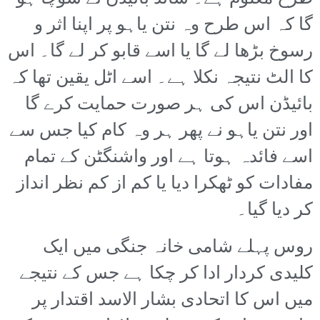
گا کہ اس طرح وہ نتن یاہو پر اپنا اثر و
رسوخ بڑھا لے گا یا اسے قابو کر لے گا۔ اس
کا الٹ نتیجہ نکلا ہے۔ اسے اٹل یقین تھا کہ
بائیڈن اس کی ہر صورت حمایت کرے گا
اور نتن یاہو نے پھر ہر وہ کام کیا جس سے
اسے فائدہ ہوتا ہے اور واشنگٹن کے تمام
مفادات کو ٹھکرا دیا یا کم از کم نظر انداز
کر دیا گیا۔
روس پہلے شامی خانہ جنگی میں ایک
کلیدی کردار ادا کر چکا ہے جس کے نتیجے
میں اس کا اتحادی بشار الاسد اقتدار پر