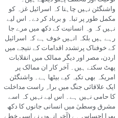
واشنگٹن نہیں چاہتا کہ اسرائیل غزہ کو
مکمل طور پر تباہ و برباد کر دے۔ اس لیے
نہیں کہ وہ انسانیت کے دکھ میں مرے جا
رہے ہیں بلکہ انہیں خوف ہے کہ اسرائیل
کے خوفناک پرتشدد اقدامات کے نتیجے میں
اردن، مصر اور دیگر ممالک میں انقلابات
پھٹ سکتے ہیں۔ آخر کار ان ممالک پر
امریکہ بھی تکیہ کیے بیٹھا ہے۔ واشنگٹن
ایک علاقائی جنگ میں براہِ راست مداخلت
کا حامی نہیں ہے۔ اس لیے نہیں کہ اسے
مشرق وسطیٰ میں انسانی جانوں کا دکھ
بھرا احساس ہے (آخر انہوں نے اسی خطے