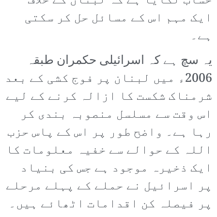
حساب لگایا ہے کہ لبنان کے خلاف
ایک مہم اس کے مسائل حل کر سکتی
ہے۔
یہ سچ ہے کہ اسرائیلی حکمران طبقہ
2006ء میں لبنان پر فوج کشی کے بعد
شرمناک شکست کا ازالہ کرنے کے لیے
اس وقت سے مسلسل منصوبہ بندی کر
رہا ہے۔ واضح طور پر اس کے پاس حزب
اللہ کے حوالے سے خفیہ معلومات کا
ایک ذخیرہ موجود ہے جس کی بنیاد
پر اسرائیل نے حملے کے پہلے مرحلے
پر فیصلہ کن اقدامات اٹھائے ہیں۔