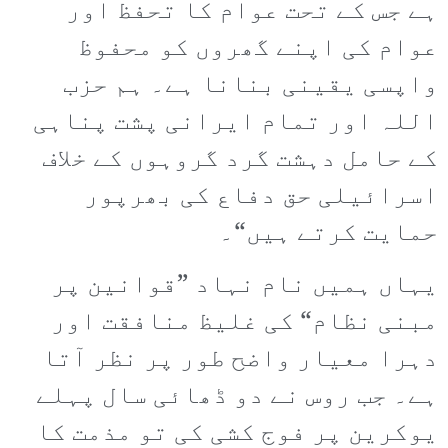
ہے جس کے تحت عوام کا تحفظ اور
عوام کی اپنے گھروں کو محفوظ
واپسی یقینی بنانا ہے۔ ہم حزب
اللہ اور تمام ایرانی پشت پناہی
کے حامل دہشت گرد گروہوں کے خلاف
اسرائیلی حق دفاع کی بھرپور
حمایت کرتے ہیں“۔
یہاں ہمیں نام نہاد ”قوانین پر
مبنی نظام“ کی غلیظ منافقت اور
دہرا معیار واضح طور پر نظر آتا
ہے۔ جب روس نے دو ڈھائی سال پہلے
یوکرین پر فوج کشی کی تو مذمت کا