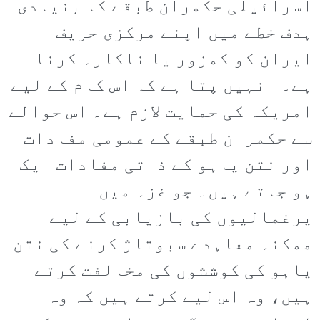
اسرائیلی حکمران طبقے کا بنیادی
ہدف خطے میں اپنے مرکزی حریف
ایران کو کمزور یا ناکارہ کرنا
ہے۔ انہیں پتا ہے کہ اس کام کے لیے
امریکہ کی حمایت لازم ہے۔ اس حوالے
سے حکمران طبقے کے عمومی مفادات
اور نتن یاہو کے ذاتی مفادات ایک
ہو جاتے ہیں۔ جو غزہ میں
یرغمالیوں کی بازیابی کے لیے
ممکنہ معاہدے سبوتاژ کرنے کی نتن
یاہو کی کوششوں کی مخالفت کرتے
ہیں، وہ اس لیے کرتے ہیں کہ وہ