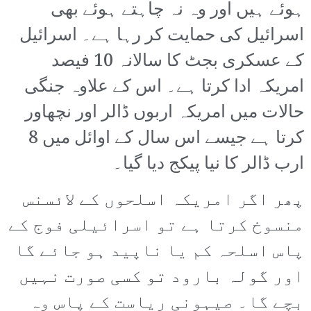
ہوئے ہیں اور وہ نہ چاہتے ہوئے بھی
اسرائیل کی حمایت کر رہا ہے۔ اسرائیل
کے عسکری بجٹ کا سالانہ 10 فیصد
امریکہ ادا کرتا ہے۔ اس کے علاوہ جنگی
حالات میں امریکہ اربوں ڈالر اور نچھاور
کرتا ہے جیسے اس سال کے اوائل میں 8
ارب ڈالر کا نیا پیکج دیا گیا۔
پھر اگر امریکہ اسلحوں کے لائسنس
منسوخ کرتا ہے تو اسرائیلی فوج کے
پاس اسلحہ کم یا ناپید ہو جائے گا
اور گولہ بارود تو کسی صورت نہیں
بچے گا۔ صیہونی ریاست کے پاس وہ