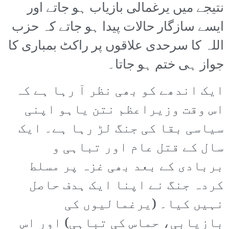
نتیجے میں یرغمالی بازیاب ہو جاتے اور
ایسے سازگار حالات پیدا ہو جاتے کہ حزب
اللہ کا سرحدی علاقوں پر راکٹ بمباری کا
جواز ہی ختم ہو جاتا۔
ایک اندھے کو بھی نظر آ رہا ہے کہ
اس وقت وزیراعظم نتن یاہو اپنی
سیاسی بقا کی جنگ لڑ رہا ہے۔ ایک
سال کے قتل عام اور تباہی و
بربادی کے بعد بھی غزہ پر مسلط
کردہ جنگ نے اپنا ایک ہدف حاصل
نہیں کیا۔ (یرغمالیوں کی
بازیابی، حماس کی تباہی) اور اس