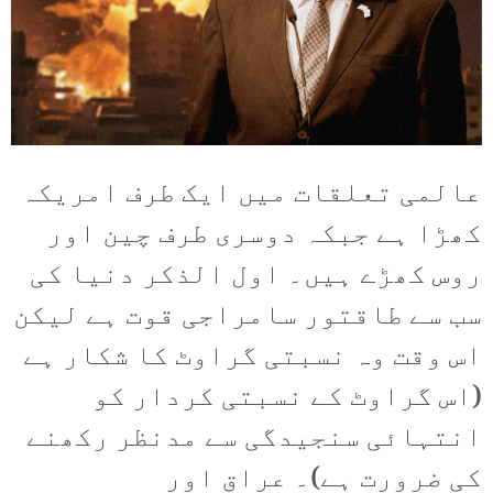
عالمی تعلقات میں ایک طرف امریکہ
کھڑا ہے جبکہ دوسری طرف چین اور
روس کھڑے ہیں۔ اول الذکر دنیا کی
سب سے طاقتور سامراجی قوت ہے لیکن
اس وقت وہ نسبتی گراوٹ کا شکار ہے
(اس گراوٹ کے نسبتی کردار کو
انتہائی سنجیدگی سے مدنظر رکھنے
کی ضرورت ہے)۔ عراق اور