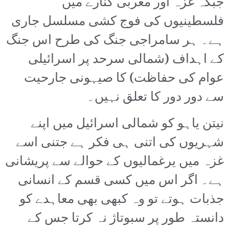
جبکہ غزہ اور مغربی کنارے میں
فلسطینیوں کی فوج کشی مسلسل جاری
ہے۔ ہر سامراجی جنگ کی طرح اس جنگ
کے اہداف (شمالی سرحد پر اسرائیلی
عوام کی حفاظت) کا صیہونی جارحیت
سے دور دور کا تعلق نہیں۔
نیتن یاہو کو شمالی اسرائیل میں اپنے
شہریوں کی اتنی ہی فکر ہے جتنی اسے
غزہ میں یرغمالیوں کے حوالے سے پریشانی
ہے۔ اگر اس میں کسی قسم کے انسانی
جذبات ہوتے تو وہ کبھی بھی معاہدے کو
دانستہ طور پر سبوتاژ نہ کرتا جس کے