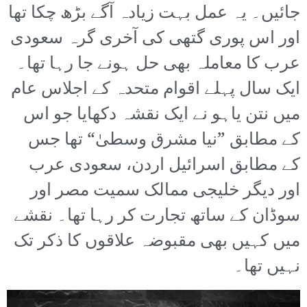
جائیں۔ یہ عمل بہت زیادہ آگے بڑھ چکا تھا
اور اس پوری گتھی کی آخری گرہ سعودی
عرب کا معاملہ بھی حل ہونے جا رہا تھا۔
ایک سال پہلے اقوام متحدہ کے اجلاس عام
میں نتن یاہو نے ایک نقشہ دکھایا جو اس
کے مطابق ”نیا مشرق وسطیٰ“ تھا جس
کے مطابق اسرائیل اردن، سعودی عرب
اور دیگر خلیجی ممالک سمیت مصر اور
سوڈان کے ساتھ تجارت کر رہا تھا۔ نقشے
میں کہیں بھی مقبوضہ علاقوں کا ذکر تک
نہیں تھا۔