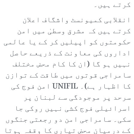
کرتے ہیں۔
انقلابی کمیونسٹ واشگاف اعلان
کرتے ہیں کہ مشرق وسطیٰ میں امن
حکومتوں کو اپیلیں کر کے یا عالمی
اداروں کی معاونت کے ذریعے حاصل
نہیں ہو گا (ان کا کام محض مختلف
سامراجی قوتوں میں طاقت کے توازن
کا اظہار ہے)۔ UNIFIL امن فوج کی
سرحد پر موجودگی سے لبنان پر
اسرائیلی فوج کشی نہیں روکی جا
سکی۔ سامراجی امن دو رجعتی جنگوں
کے درمیان محض تیاری کا وقفہ ہوتا