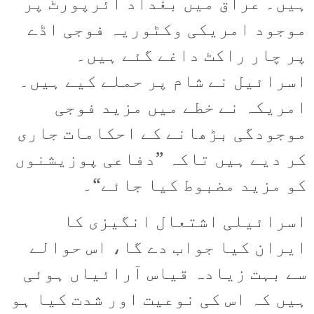
ہیں۔ عراق میں بغداد ائرپورٹ پر
موجود امریکی وکٹوریہ فوجی اڈے
پر چار راکٹ داغے گئے ہیں۔
اسرائیل نے شام پر حملے کیے ہیں۔
امریکہ نے خطے میں مزید فوجی
موجودگی بڑھانے کے احکامات جاری
کر دیے ہیں تاکہ ”دفاعی پوزیشنوں
کو مزید مضبوط کیا جائے“۔
اسرائیلی اشتعال انگیزی کا
ایران کیا جواب دے گا، اس حوالے
سے بہت زیادہ قیاس آرائیاں ہوئی
ہیں کہ اس کی نوعیت اور شدت کیا ہو