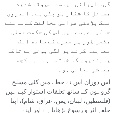
گی۔ ایرانی ریاست اس وقت شدید
مسائل کا شکار ہو چکی ہے۔ اندرون
ملک بڑھتی عوامی مخالفت کے سامنے
حالیہ عرصے میں اس کی حکمت عملی
مکمل طور پر مغرب کے ساتھ ایک
معاہدہ کرنے پر لگی ہوئی ہے تاکہ
پابندیوں کا خاتمہ ہو اور کچھ
معاشی بحالی ہو۔
اس دوران اس نے خطے میں کئی مسلح
گروہوں کے ساتھ تعلقات استوار کیے ہیں
(فلسطین، لبنان، یمن، عراق، شام)، اپنا
حلقہ اثر و رسوخ بڑھایا ہے اور اپنے