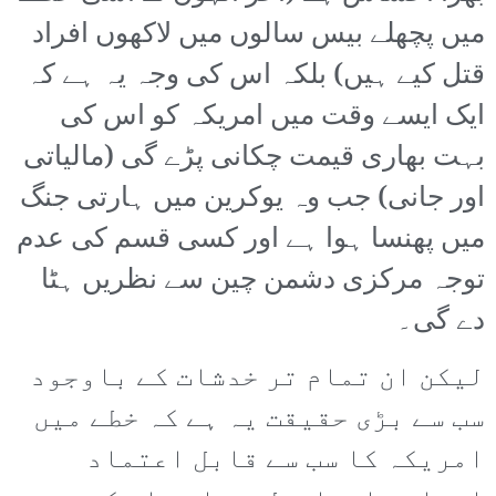
میں پچھلے بیس سالوں میں لاکھوں افراد
قتل کیے ہیں) بلکہ اس کی وجہ یہ ہے کہ
ایک ایسے وقت میں امریکہ کو اس کی
بہت بھاری قیمت چکانی پڑے گی (مالیاتی
اور جانی) جب وہ یوکرین میں ہارتی جنگ
میں پھنسا ہوا ہے اور کسی قسم کی عدم
توجہ مرکزی دشمن چین سے نظریں ہٹا
دے گی۔
لیکن ان تمام تر خدشات کے باوجود
سب سے بڑی حقیقت یہ ہے کہ خطے میں
امریکہ کا سب سے قابل اعتماد