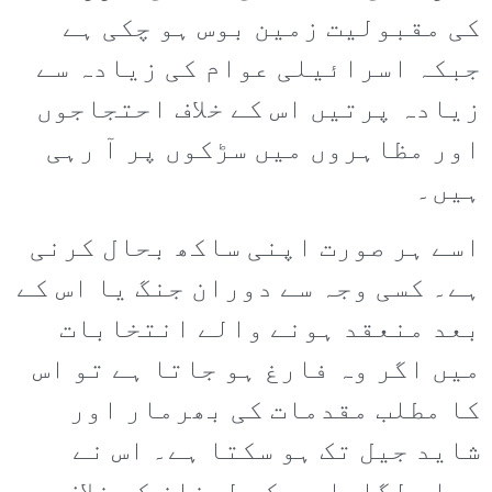
کی مقبولیت زمین بوس ہو چکی ہے
جبکہ اسرائیلی عوام کی زیادہ سے
زیادہ پرتیں اس کے خلاف احتجاجوں
اور مظاہروں میں سڑکوں پر آ رہی
ہیں۔
اسے ہر صورت اپنی ساکھ بحال کرنی
ہے۔ کسی وجہ سے دوران جنگ یا اس کے
بعد منعقد ہونے والے انتخابات
میں اگر وہ فارغ ہو جاتا ہے تو اس
کا مطلب مقدمات کی بھرمار اور
شاید جیل تک ہو سکتا ہے۔ اس نے