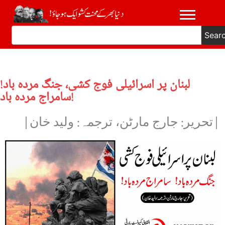
Sear
لبنان پر اسرائیلی فوج کشی، جنگ مردہ باد!
سامراج مردہ باد!
|تحریر: جارج مارٹن، ترجمہ: ولید خان|