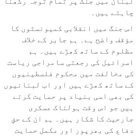
لبنان میں جنگ پر تمام توجہ رکھنا
چاہتے ہیں۔
اس جنگ میں انقلابی کمیونسٹوں کا
مؤقف واضح ہے۔ ہم جابر کے خلاف
مظلوم کے ساتھ کھڑے ہیں۔ ہم
اسرائیل کی رجعتی سامراجی ریاست
کی مخالفت میں محکوم فلسطینیوں
کے ساتھ کھڑے ہیں اور اب لبنانیوں
کی بھی اسی بنیاد پر حمایت کرتے
ہیں جو اس وقت ہولناک عسکری
جارحیت کا شکار ہیں۔ ہم ان کے حقِ
دفاع کی بھرپور اور مکمل حمایت