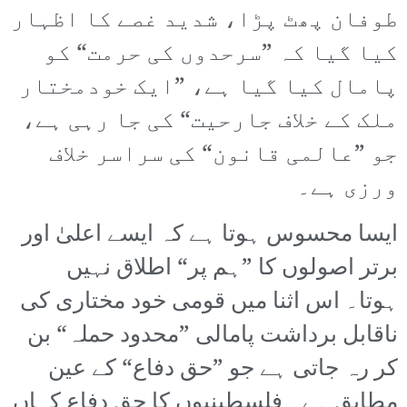
طوفان پھٹ پڑا، شدید غصے کا اظہار
کیا گیا کہ ”سرحدوں کی حرمت“ کو
پامال کیا گیا ہے، ”ایک خودمختار
ملک کے خلاف جارحیت“ کی جا رہی ہے،
جو ”عالمی قانون“ کی سراسر خلاف
ورزی ہے۔
ایسا محسوس ہوتا ہے کہ ایسے اعلیٰ اور
برتر اصولوں کا ”ہم پر“ اطلاق نہیں
ہوتا۔ اس اثنا میں قومی خود مختاری کی
ناقابل برداشت پامالی ”محدود حملہ“ بن
کر رہ جاتی ہے جو ”حق دفاع“ کے عین
مطابق ہے۔ فلسطینیوں کا حق دفاع کہاں