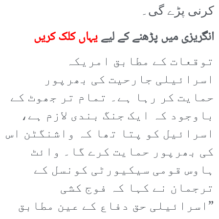
کرنی پڑے گی۔
انگریزی میں پڑھنے کے لیے
یہاں کلک کریں
توقعات کے مطابق امریکہ
اسرائیلی جارحیت کی بھرپور
حمایت کر رہا ہے۔ تمام تر جھوٹ کے
باوجود کہ ایک جنگ بندی لازم ہے،
اسرائیل کو پتا تھا کہ واشنگٹن اس
کی بھرپور حمایت کرے گا۔ وائٹ
ہاوس قومی سیکیورٹی کونسل کے
ترجمان نے کہا کہ فوج کشی
”اسرائیلی حق دفاع کے عین مطابق