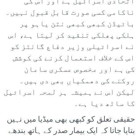
اتحادی اسرائیل ہے اور اس کی
ناکامی کسی صورت قابل قبول نہیں۔
بائیڈن کبھی کبھی نتن یاہو پر
ہلکی پھلکی تنقید کر لیتا ہے، اس
نے اسرائیلی وزیر دفاع گانتز کو
اس کے خلاف استعمال کرنے کی کوشش
کی ہے اور مخصوص عسکری سامان
روکنے کی دھمکیاں بھی دی ہیں۔
لیکن اس نے ہمیشہ ہر لمحہ اسرائیل
کا ساتھ دیا ہے۔
حقیقی تعلق کو کبھی بھی میڈیا میں نہیں
بتایا جاتا کہ ایک بیمار صدر کے ہاتھ بندھے