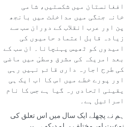
افغانستان میں شکستیں، شامی
خانہ جنگی میں مداخلت میں بانجھ
پن اور عرب انقلاب کے دوران سب سے
زیادہ قابل اعتماد حامیوں کی
امیدوں کو ٹھیس پہنچانا۔ ان سب کے
بعد امریکہ کی مشرق وسطیٰ میں ماضی
کی طرح اجارہ داری قائم نہیں رہی
اور پورے خطے میں اس کا اب ایک ہی
یقینی اتحادی رہ گیا ہے جس کا نام
اسرائیل ہے۔
ہم نے پچھلے ایک سال میں اس تعلق کی
نوعیت اور مختلف پہلو دیکھے ہیں۔