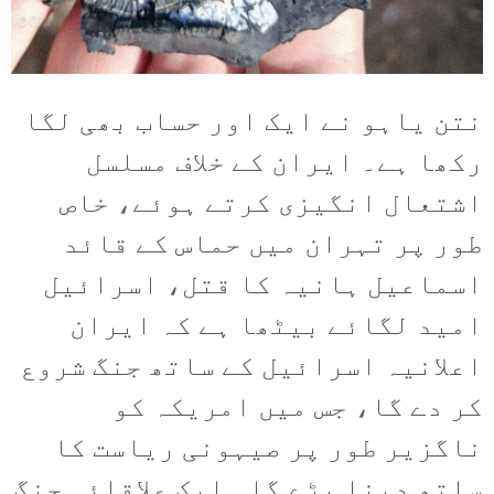
نتن یاہو نے ایک اور حساب بھی لگا
رکھا ہے۔ ایران کے خلاف مسلسل
اشتعال انگیزی کرتے ہوئے، خاص
طور پر تہران میں حماس کے قائد
اسماعیل ہانیہ کا قتل، اسرائیل
امید لگائے بیٹھا ہے کہ ایران
اعلانیہ اسرائیل کے ساتھ جنگ شروع
کر دے گا، جس میں امریکہ کو
ناگزیر طور پر صیہونی ریاست کا
ساتھ دینا پڑے گا۔ ایک علاقائی جنگ