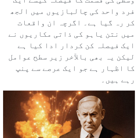
وسطیٰ کی قسمت کا فیصلہ کیسے ایک
فرد واحد کی چالبازیوں میں الجھ
کر رہ گیا ہے۔ اگرچہ ان واقعات
میں نتن یاہو کی ذاتی مکاریوں نے
ایک فیصلہ کن کردار ادا کیا ہے
لیکن یہ بھی بالآخر زیر سطح عوامل
کا اظہار ہے جو ایک عرصے سے پنپ
رہے ہیں۔