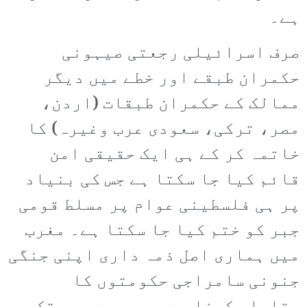
ہے۔
صرف اسرائیلی رجعتی صیہونی
حکمران طبقے اور خطے میں دیگر
ممالک کے حکمران طبقات (اردن،
مصر، ترکی، سعودی عرب وغیرہ) کا
خاتمہ کر کے ہی ایک حقیقی امن
قائم کیا جا سکتا ہے جس کی بنیاد
پر ہی فلسطینی عوام پر مسلط قومی
جبر کو ختم کیا جا سکتا ہے۔ مغرب
میں ہماری اصل ذمہ داری اپنی جنگی
جنونی سامراجی حکومتوں کا