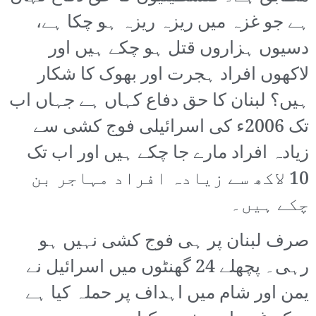
ہے جو غزہ میں ریزہ ریزہ ہو چکا ہے،
دسیوں ہزاروں قتل ہو چکے ہیں اور
لاکھوں افراد ہجرت اور بھوک کا شکار
ہیں؟ لبنان کا حق دفاع کہاں ہے جہاں اب
تک 2006ء کی اسرائیلی فوج کشی سے
زیادہ افراد مارے جا چکے ہیں اور اب تک
10 لاکھ سے زیادہ افراد مہاجر بن
چکے ہیں۔
صرف لبنان پر ہی فوج کشی نہیں ہو
رہی۔ پچھلے 24 گھنٹوں میں اسرائیل نے
یمن اور شام میں اہداف پر حملہ کیا ہے