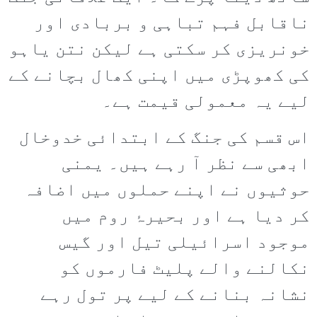
ناقابل فہم تباہی و بربادی اور
خونریزی کر سکتی ہے لیکن نتن یاہو
کی کھوپڑی میں اپنی کھال بچانے کے
لیے یہ معمولی قیمت ہے۔
اس قسم کی جنگ کے ابتدائی خدوخال
ابھی سے نظر آ رہے ہیں۔ یمنی
حوثیوں نے اپنے حملوں میں اضافہ
کر دیا ہے اور بحیرۂ روم میں
موجود اسرائیلی تیل اور گیس
نکالنے والے پلیٹ فارموں کو
نشانہ بنانے کے لیے پر تول رہے