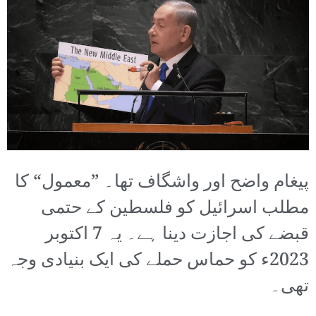
پیغام واضح اور واشگاف تھا۔ ”معمول“ کا
مطلب اسرائیل کو فلسطین کے حتمی
قبضے کی اجازت دینا ہے۔ یہ 7 اکتوبر
2023ء کو حماس حملے کی ایک بنیادی وجہ
تھی۔