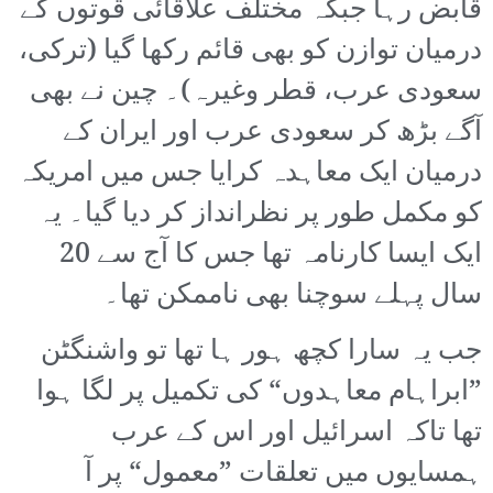
قابض رہا جبکہ مختلف علاقائی قوتوں کے
درمیان توازن کو بھی قائم رکھا گیا (ترکی،
سعودی عرب، قطر وغیرہ)۔ چین نے بھی
آگے بڑھ کر سعودی عرب اور ایران کے
درمیان ایک معاہدہ کرایا جس میں امریکہ
کو مکمل طور پر نظرانداز کر دیا گیا۔ یہ
ایک ایسا کارنامہ تھا جس کا آج سے 20
سال پہلے سوچنا بھی ناممکن تھا۔
جب یہ سارا کچھ ہور ہا تھا تو واشنگٹن
”ابراہام معاہدوں“ کی تکمیل پر لگا ہوا
تھا تاکہ اسرائیل اور اس کے عرب
ہمسایوں میں تعلقات ”معمول“ پر آ