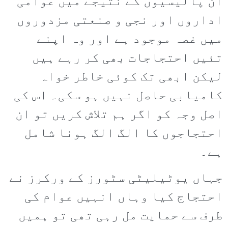
ان پالیسیوں کے نتیجے میں عوامی
اداروں اور نجی و صنعتی مزدوروں
میں غصہ موجود ہے اور وہ اپنے
تئیں احتجاجات بھی کر رہے ہیں
لیکن ابھی تک کوئی خاطر خواہ
کامیابی حاصل نہیں ہو سکی۔ اس کی
اصل وجہ کو اگر ہم تلاش کریں تو ان
احتجاجوں کا الگ الگ ہونا شامل
ہے۔
جہاں یوٹیلیٹی سٹورز کے ورکرز نے
احتجاج کیا وہاں انہیں عوام کی
طرف سے حمایت مل رہی تھی تو ہمیں