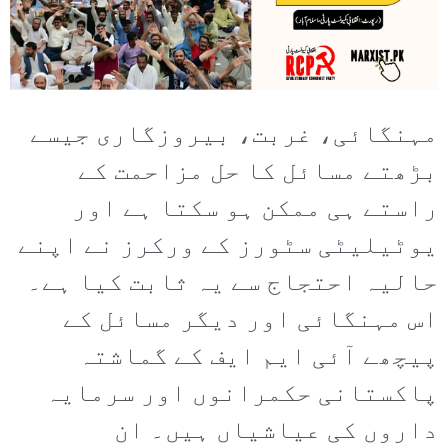
مہنگائی، غربت، بیروزگاری جیسے
بڑھتے مسائل کا حل مزاحمت کے
راستے ہی ممکن ہو سکتا ہے اور
یوٹیلیٹی سٹورز کے ورکرز نے اپنے
حالیہ احتجاج سے یہ ثابت کیا ہے۔
اس مہنگائی اور دیگر مسائل کے
پیچھے آئی ایم ایف کے گماشتہ
پاکستانی حکمرانوں اور سرمایہ
داروں کی عیاشیاں ہیں۔ ان