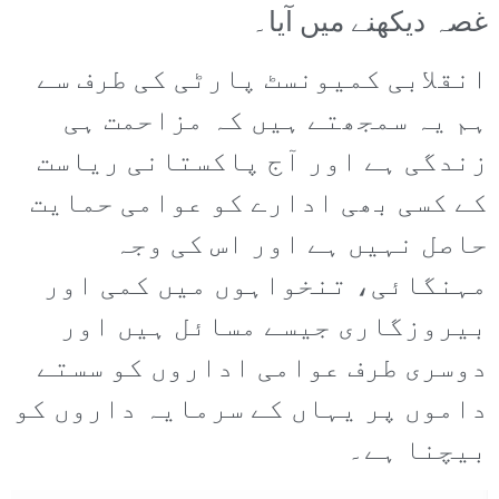
غصہ دیکھنے میں آیا۔
انقلابی کمیونسٹ پارٹی کی طرف سے
ہم یہ سمجھتے ہیں کہ مزاحمت ہی
زندگی ہے اور آج پاکستانی ریاست
کے کسی بھی ادارے کو عوامی حمایت
حاصل نہیں ہے اور اس کی وجہ
مہنگائی، تنخواہوں میں کمی اور
بیروزگاری جیسے مسائل ہیں اور
دوسری طرف عوامی اداروں کو سستے
داموں پر یہاں کے سرمایہ داروں کو
بیچنا ہے۔