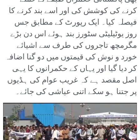
کرنے کی کوشش کی اور اسے بند کرنے کا
فیصلہ کیا۔ ایک رپورٹ کے مطابق جس
روز یوٹیلیٹی سٹورز بند ہوئے اس دن بڑے
مگرمچھ تاجروں کی طرف سے اشیائے
خورد و نوش کی قیمتوں میں دو گنا اضافہ
کر دیا گیا اور یہاں کے حکمرانوں کا یہی
اصل مقصد ہے کہ غریب عوام کی ہڈیوں
پر جتنا ہو سکے اتنی عیاشی کی جائے۔