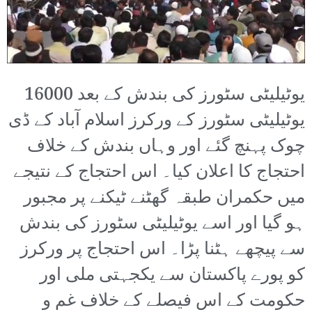
یوٹیلیٹی سٹورز کی بندش کے بعد 16000
یوٹیلیٹی سٹورز کے ورکرز اسلام آباد کے ڈی
چوک پہنچ گئے اور وہاں بندش کے خلاف
احتجاج کا اعلان کیا۔ اس احتجاج کے نتیجے
میں حکمران طبقہ گھٹنے ٹیکنے پر مجبور
ہو گیا اور اسے یوٹیلیٹی سٹورز کی بندش
سے پیچھے ہٹنا پڑا۔ اس احتجاج پر ورکرز
کو پورے پاکستان سے یکجہتی ملی اور
حکومت کے اس فیصلے کے خلاف غم و