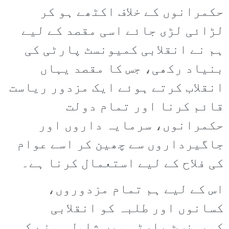
حکمرانوں کے خلاف اکٹھے ہو کر
لڑائی لڑی جائے اسی مقصد کے لیے
ہم نے انقلابی کمیونسٹ پارٹی کی
بنیاد رکھی، جس کا مقصد یہاں
انقلاب کرتے ہوئے ایک مزدور ریاست
قائم کرنا اور تمام دولت
حکمرانوں، سرمایہ داروں اور
جاگیرداروں سے چھین کر اسے عوام
کی فلاح کے لیے استعمال کرنا ہے۔
اس کے لیے ہم تمام مزدوروں،
کسانوں اور طلبہ کو انقلابی
کمیونسٹ پارٹی میں شامل ہونے کی