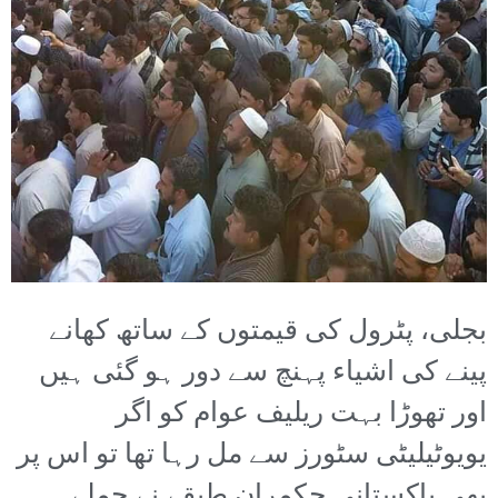
بجلی، پٹرول کی قیمتوں کے ساتھ کھانے
پینے کی اشیاء پہنچ سے دور ہو گئی ہیں
اور تھوڑا بہت ریلیف عوام کو اگر
یویوٹیلیٹی سٹورز سے مل رہا تھا تو اس پر
بھی پاکستانی حکمران طبقے نے حملے