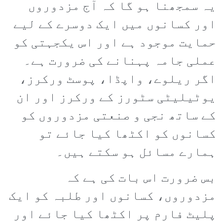
یہ سمجھنا ہو گا کہ آج مزدوروں
اور کسانوں میں ایک دوسرے کے لیے
حمایت موجود ہے اور اس یکجہتی کو
عملی جامہ پہنانے کی ضرورت ہے۔
اگر ریلوے، واپڈا، پوسٹ ورکرز،
یوٹیلیٹی سٹورز کے ورکرز اور ان
کے ساتھ نجی و صنعتی مزدوروں کو
کسانوں کو اکٹھا کیا جائے تو
ہمارے مسائل ہو سکتے ہیں۔
بس ضرورت اس بات کی ہے کہ
مزدوروں، کسانوں اور طلبہ کو ایک
پلیٹ فارم پر اکٹھا کیا جائے اور