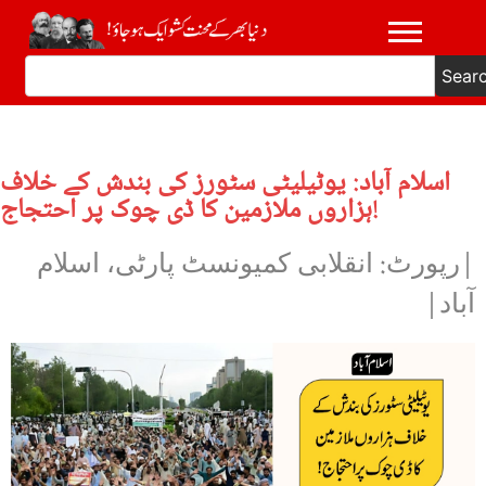
Sear
اسلام آباد: یوٹیلیٹی سٹورز کی بندش کے خلاف
ہزاروں ملازمین کا ڈی چوک پر احتجاج!
|رپورٹ: انقلابی کمیونسٹ پارٹی، اسلام
آباد|