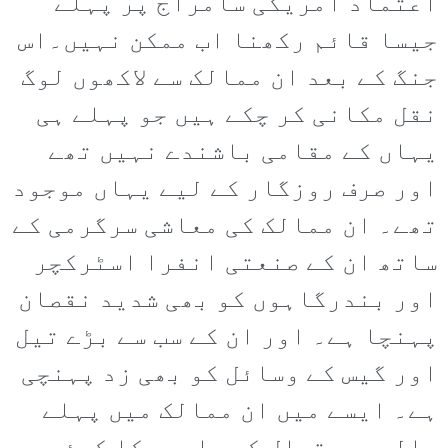
اعتماد امریکی سامراج پر پہلے
جیسا قائم رکھنا اب ممکن نہیں۔اس
جنگ کے بعد ان ممالک سے لاکھوں لوگ
نقل مکانی کر چکے ہیں جو پہلے ہی
یہاں کے مقامی باشندے نہیں تھے
اور صرف روزگار کے لیے یہاں موجود
تھے۔ ان ممالک کی معاشی سرگرمی کے
ساتھ ان کے صنعتی انفرا اسٹرکچر
اور بندرگاہوں کو بھی شدید نقصان
پہنچا ہے۔ اور ان کے سب سے بڑے تیل
اور گیس کے وسائل کو بھی زد پہنچی
ہے۔ ایسے میں ان ممالک میں پہلے