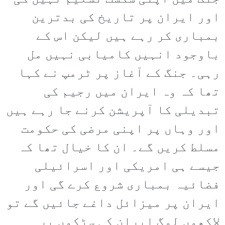
اور ایران پر تاریخ کی بدترین
بمباری کر رہے ہیں لیکن اس کے
باوجود انہیں کامیابی نہیں مل
رہی۔ جنگ کے آغاز پر ٹرمپ نے کہا
تھا کہ وہ ایران میں رجیم کی
تبدیلی کا آپریشن کرنے جا رہے ہیں
اور وہاں پر اپنی مرضی کی حکومت
مسلط کریں گے۔ ان کا خیال تھا کہ
جیسے ہی امریکی اور اسرائیلی
فضائیہ بمباری شروع کرے گی اور
ایران پر میزائل داغے جائیں گے تو
لاکھوں لوگ ایران کی سڑکوں پر