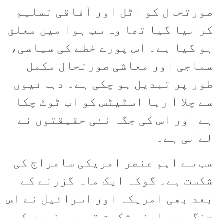
صورتحال کو اٹل اور آفاقی تسلیم
کر لیا گیا تھا وہ سب ہوا میں معلق
ہو گیا ہے۔ اس پورے خطے کی سیاسی،
سماجی اور معاشی صورتحال مکمل
طور پر تبدیل ہو چکی ہے۔ دہائیوں
سے چلا آ رہا اسٹیٹس کو اب ٹوٹ چکا
ہے اور اس کی جگہ نئی حقیقتوں نے
لے لی ہے۔
سب سے اہم عنصر امریکی سامراج کی
شکست ہے۔ گوکہ ایک ماہ گزرنے کے
بعد بھی امریکہ اور اسرائیل نے اس
جنگ میں اپنی شکست تسلیم نہیں کی