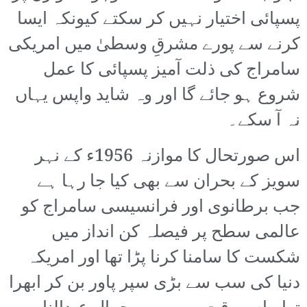
پسپائی اختیار نہیں کر سکتے کیونکہ ایسا
کرنے سے پورے مشرقِ وسطیٰ میں امریکی
سامراج کی ذلت آمیز پسپائی کا عمل
شروع ہو جائے گا اور وہ شاید واپس یہاں
نہ آ سکے۔
اس صورتحال کا موازنہ 1956ء کے نہر
سویز کے بحران سے بھی کیا جا رہا ہے
جب برطانوی اور فرانسیسی سامراج کو
عالمی سطح پر فیصلہ کن انداز میں
شکست کا سامنا کرنا پڑا تھا اور امریکہ
دنیا کی سب سے بڑی سپر پاور بن کر ابھرا