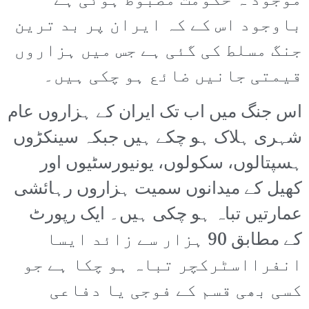
موجود ہ حکومت مضبوط ہوئی ہے
باوجود اس کے کہ ایران پر بد ترین
جنگ مسلط کی گئی ہے جس میں ہزاروں
قیمتی جانیں ضائع ہو چکی ہیں۔
اس جنگ میں اب تک ایران کے ہزاروں عام
شہری ہلاک ہو چکے ہیں جبکہ سینکڑوں
ہسپتالوں، سکولوں، یونیورسٹیوں اور
کھیل کے میدانوں سمیت ہزاروں رہائشی
عمارتیں تباہ ہو چکی ہیں۔ ایک رپورٹ
کے مطابق 90 ہزار سے زائد ایسا
انفرااسٹرکچر تباہ ہو چکا ہے جو
کسی بھی قسم کے فوجی یا دفاعی