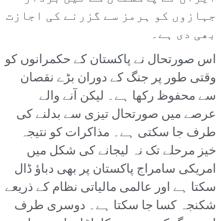
جہازوں کو ہرمز سے گزرنے کی اجازت
بھی دی ہے۔
اس صورتحال نے پاکستان کے حکمرانوں کو
وقتی طور پر جنگ کے دوران بڑے نقصان
سے محفوظ رکھا ہے۔ لیکن آنے والے
عرصے میں صورتحال تیزی سے بدلنے کی
طرف جا سکتی ہے۔ مذاکرات کو نتیجہ
خیز مرحلے تک نہ لیجانے کی شکل میں
امریکی سامراج پاکستان پر بھی دباؤ ڈال
سکتا ہے اور عالمی مالیاتی نظام کے ذریعے
شکنجہ کسا جا سکتا ہے۔ دوسری طرف