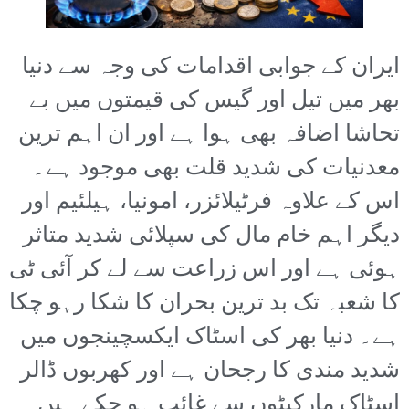
ایران کے جوابی اقدامات کی وجہ سے دنیا
بھر میں تیل اور گیس کی قیمتوں میں بے
تحاشا اضافہ بھی ہوا ہے اور ان اہم ترین
معدنیات کی شدید قلت بھی موجود ہے۔
اس کے علاوہ فرٹیلائزر، امونیا، ہیلئیم اور
دیگر اہم خام مال کی سپلائی شدید متاثر
ہوئی ہے اور اس زراعت سے لے کر آئی ٹی
کا شعبہ تک بد ترین بحران کا شکا رہو چکا
ہے۔ دنیا بھر کی اسٹاک ایکسچینجوں میں
شدید مندی کا رجحان ہے اور کھربوں ڈالر
اسٹاک مارکیٹوں سے غائب ہو چکے ہیں۔