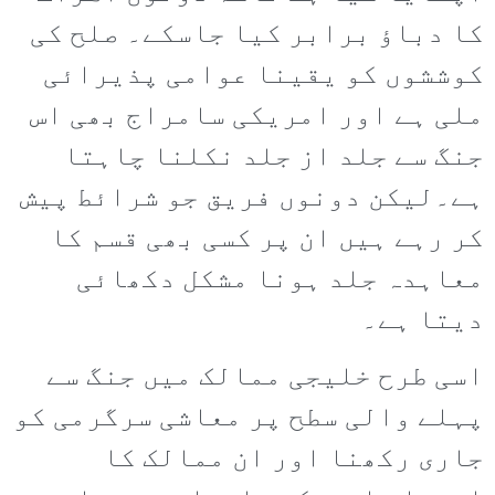
کا دباؤ برابر کیا جاسکے۔ صلح کی
کوششوں کو یقینا عوامی پذیرائی
ملی ہے اور امریکی سامراج بھی اس
جنگ سے جلد از جلد نکلنا چاہتا
ہے۔لیکن دونوں فریق جو شرائط پیش
کر رہے ہیں ان پر کسی بھی قسم کا
معاہدہ جلد ہونا مشکل دکھائی
دیتا ہے۔
اسی طرح خلیجی ممالک میں جنگ سے
پہلے والی سطح پر معاشی سرگرمی کو
جاری رکھنا اور ان ممالک کا