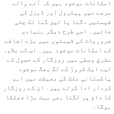
امکانات موجود ہیں کہ آنے والے
عرصے میں پیٹرول اور ڈیزل کی
قیمتیں دگنا یا تین گنا تک چلی
جائیں۔ اسی طرح دیگر بنیادی
ضروریات کی قیمتوں میں بڑے اضافے
کے امکانات موجود ہیں۔ اس کے علاوہ
مشرقِ وسطیٰ میں روزگار کے حصول کے
لیے ایک کروڑ کے لگ بھگ موجود
پاکستانی ملک کی معیشت میں اہم
کردار ادا کرتے ہیں۔ ان کے روزگار
کا داؤ پر لگنا بھی بہت بڑا جھٹکا
ہوگا۔