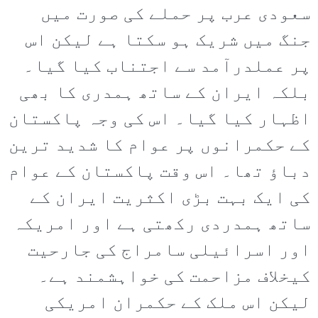
سعودی عرب پر حملے کی صورت میں
جنگ میں شریک ہو سکتا ہے لیکن اس
پر عملدرآمد سے اجتناب کیا گیا۔
بلکہ ایران کے ساتھ ہمدری کا بھی
اظہار کیا گیا۔ اس کی وجہ پاکستان
کے حکمرانوں پر عوام کا شدید ترین
دباؤ تھا۔ اس وقت پاکستان کے عوام
کی ایک بہت بڑی اکثریت ایران کے
ساتھ ہمدردی رکھتی ہے اور امریکہ
اور اسرائیلی سامراج کی جارحیت
کیخلاف مزاحمت کی خواہشمند ہے۔
لیکن اس ملک کے حکمران امریکی