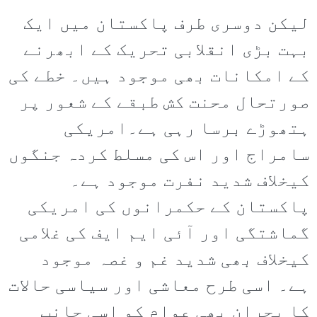
لیکن دوسری طرف پاکستان میں ایک
بہت بڑی انقلابی تحریک کے ابھرنے
کے امکانات بھی موجود ہیں۔ خطے کی
صورتحال محنت کش طبقے کے شعور پر
ہتھوڑے برسا رہی ہے۔امریکی
سامراج اور اس کی مسلط کردہ جنگوں
کیخلاف شدید نفرت موجود ہے۔
پاکستان کے حکمرانوں کی امریکی
گماشتگی اور آئی ایم ایف کی غلامی
کیخلاف بھی شدید غم و غصہ موجود
ہے۔ اسی طرح معاشی اور سیاسی حالات
کا بحران بھی عوام کو اسی جانب