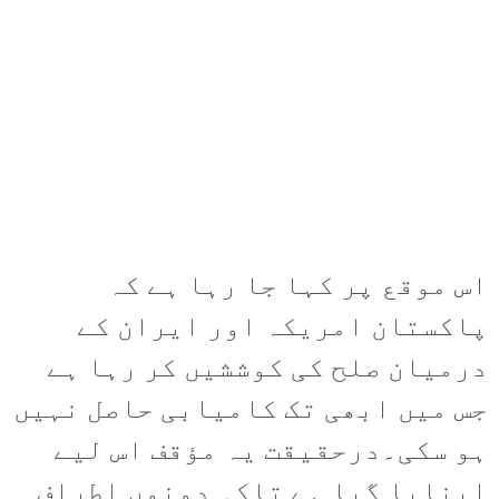
اس موقع پر کہا جا رہا ہے کہ
پاکستان امریکہ اور ایران کے
درمیان صلح کی کوششیں کر رہا ہے
جس میں ابھی تک کامیابی حاصل نہیں
ہو سکی۔درحقیقت یہ مؤقف اس لیے
اپنایا گیا ہے تاکہ دونوں اطراف