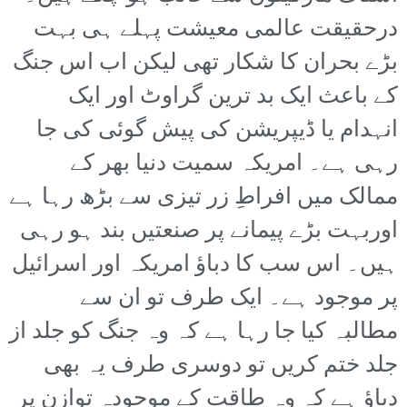
درحقیقت عالمی معیشت پہلے ہی بہت
بڑے بحران کا شکار تھی لیکن اب اس جنگ
کے باعث ایک بد ترین گراوٹ اور ایک
انہدام یا ڈیپریشن کی پیش گوئی کی جا
رہی ہے۔ امریکہ سمیت دنیا بھر کے
ممالک میں افراطِ زر تیزی سے بڑھ رہا ہے
اوربہت بڑے پیمانے پر صنعتیں بند ہو رہی
ہیں۔ اس سب کا دباؤ امریکہ اور اسرائیل
پر موجود ہے۔ ایک طرف تو ان سے
مطالبہ کیا جا رہا ہے کہ وہ جنگ کو جلد از
جلد ختم کریں تو دوسری طرف یہ بھی
دباؤ ہے کہ وہ طاقت کے موجودہ توازن پر