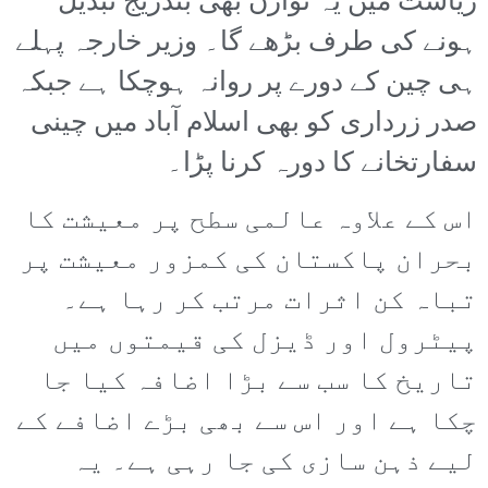
ریاست میں یہ توازن بھی بتدریج تبدیل
ہونے کی طرف بڑھے گا۔ وزیر خارجہ پہلے
ہی چین کے دورے پر روانہ ہوچکا ہے جبکہ
صدر زرداری کو بھی اسلام آباد میں چینی
سفارتخانے کا دورہ کرنا پڑا۔
اس کے علاوہ عالمی سطح پر معیشت کا
بحران پاکستان کی کمزور معیشت پر
تباہ کن اثرات مرتب کر رہا ہے۔
پیٹرول اور ڈیزل کی قیمتوں میں
تاریخ کا سب سے بڑا اضافہ کیا جا
چکا ہے اور اس سے بھی بڑے اضافے کے
لیے ذہن سازی کی جا رہی ہے۔ یہ