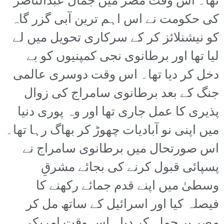
تھا۔ اس وقت مصر میں جمال عبدالناصر
کی حکومت نے اس اہم ترین آبی گزر گاہ
کو نیشنلائز کر کے سرکاری تحویل میں لے
لیا تھا اور برطانوی نجی کمپنیوں کو بے
دخل کر دیا تھا۔ اس وقت دوسری عالمی
جنگ کے بعد برطانوی سامراج کی زوال
پذیری کا عمل جاری تھا اور وہ پوری دنیا
میں اپنی نو آبادیات چھوڑ کر بھاگ رہا تھا۔
اس صورتحال میں برطانوی سامراج نے
پسپائی قبول کرنے کی بجائے مشرقِ
وسطیٰ میں اپنے قدم جمائے رکھنے کا
فیصلہ کیا اور اسرائیل کے ساتھ مل کر
مصر پر حملہ کر دیا۔ اس وقت امریکی