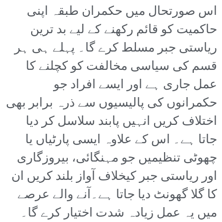
اس صورتحال میں حکمران طبقہ اپنی
حاکمیت کو قائم رکھنے کے لیے بد ترین
ریاستی جبر مسلط کرے گا۔ پہلے ہی ہر
قسم کی سیاسی مخالفت کو کچلنے کا
عمل جاری ہے اور ایسے افراد جو
حکمرانوں کی پالیسیوں سے ذرہ برابر بھی
اختلاف کریں انہیں پابند سلاسل کر دیا
جاتا ہے۔ اس کے علاوہ ایسی پارٹیاں یا
چھوٹی تنظیمیں جو مہنگائی، بیروزگاری
اور ریاستی جبر کیخلاف آواز بلند کریں ان
کا گلا گھونٹ دیا جاتا ہے۔آنے والے عرصے
میں یہ عمل زیادہ شدت اختیار کرے گا۔