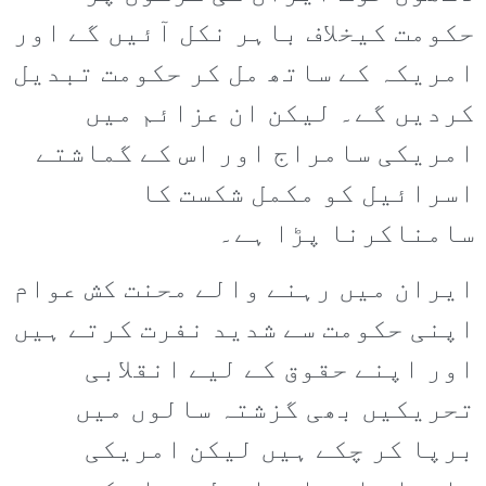
حکومت کیخلاف باہر نکل آئیں گے اور
امریکہ کے ساتھ مل کر حکومت تبدیل
کردیں گے۔ لیکن ان عزائم میں
امریکی سامراج اور اس کے گماشتے
اسرائیل کو مکمل شکست کا
سامناکرنا پڑا ہے۔
ایران میں رہنے والے محنت کش عوام
اپنی حکومت سے شدید نفرت کرتے ہیں
اور اپنے حقوق کے لیے انقلابی
تحریکیں بھی گزشتہ سالوں میں
برپا کر چکے ہیں لیکن امریکی