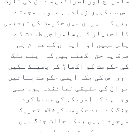
سامراج اور اسرائیل سے ان کی نفرت
اس سے کہیں زیادہ ہے۔وہ سمجھتے
ہیں کہ ایران میں حکومت کی تبدیلی
کا اختیار کسی سامراجی طاقت کے
پاس نہیں اور ایران کے عوام ہی
صرف یہ حق رکھتے ہیں کہ اپنے ملک
کی حکومت کو اکھاڑ کر پھینک سکیں
اور اس کی جگہ ایسی حکومت بنائیں
جو ان کی حقیقی نمائندہ ہو۔ یہی
وجہ ہے کہ امریکہ کی مسلط کردہ
جنگ کے بعد حکومت کیخلاف تحریک
موجود نہیں بلکہ حالت جنگ میں