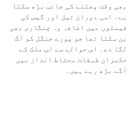
بھی وقت پھٹنے کی جانب بڑھ سکتا
ہے۔ اسی دوران تیل اور گیس کی
قیمتوں میں اضافہ وہ چنگاری بھی
بن سکتا تھا جو پورے جنگل کو آگ
لگا دے۔ اس حوالے سے اس ملک کے
حکمران طبقات محتاط انداز میں
آگے بڑھ رہے ہیں۔