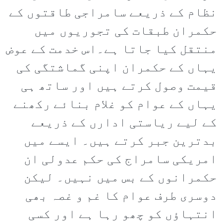
نظام کے ذریعے سامراجی طاقتوں کے
حکمران طبقات کی تجوریوں میں
منتقل کیا جاتا ہے۔اس خدمت کے عوض
یہاں کے حکمران اپنی گماشتگی کی
قیمت وصول کرتے ہیں اور ساتھ ہی
یہاں کے عوام کو غلام بنائے رکھنے
کے لیے ریاستی ادارں کے ذریعے
بدترین جبر کرتے ہیں۔ ایسے میں
امریکی سامراج کی حکم عدولی ان
حکمرانوں کے بس میں نہیں۔ لیکن
دوسری طرف عوام کا غم و غصہ بھی
انتہاؤں کو چھو رہا ہے اور کسی