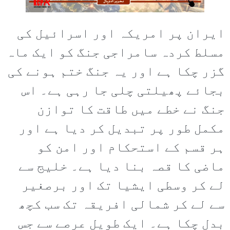
ایران پر امریکہ اور اسرائیل کی
مسلط کردہ سامراجی جنگ کو ایک ماہ
گزر چکا ہے اور یہ جنگ ختم ہونے کی
بجائے پھیلتی چلی جا رہی ہے۔ اس
جنگ نے خطے میں طاقت کا توازن
مکمل طور پر تبدیل کر دیا ہے اور
ہر قسم کے استحکام اور امن کو
ماضی کا قصہ بنا دیا ہے۔ خلیج سے
لے کر وسطی ایشیا تک اور برصغیر
سے لے کر شمالی افریقہ تک سب کچھ
بدل چکا ہے۔ ایک طویل عرصے سے جس