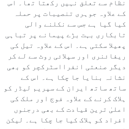
نظام سے تعلق نہیں رکھتا تھا۔ اس
کے علاوہ جوہری تنصیبات پر حملہ
کیا گیا ہے جس سے نکلنے والی
تابکاری بہت بڑے پیمانے پر تباہی
پھیلا سکتی ہے۔ اس کے علاوہ تیل کی
ریفائنری اور سپلائی روٹ سے لے کر
دیگر صنعتی انفرااسٹرکچر کو بھی
نشانہ بنایا جا چکا ہے۔ اس کے
ساتھ ساتھ ایران کے سپریم لیڈر کو
ہلاک کرنے کے علاوہ فوج اور ملک کی
اعلیٰ ترین قیادت کے بھی درجنوں
افراد کو ہلاک کیا جا چکا ہے۔ لیکن