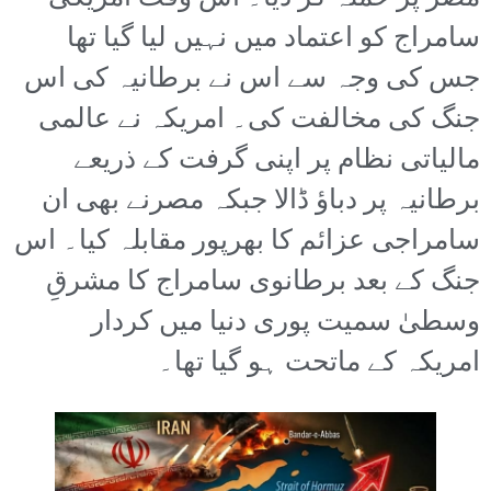
سامراج کو اعتماد میں نہیں لیا گیا تھا
جس کی وجہ سے اس نے برطانیہ کی اس
جنگ کی مخالفت کی۔ امریکہ نے عالمی
مالیاتی نظام پر اپنی گرفت کے ذریعے
برطانیہ پر دباؤ ڈالا جبکہ مصرنے بھی ان
سامراجی عزائم کا بھرپور مقابلہ کیا۔ اس
جنگ کے بعد برطانوی سامراج کا مشرقِ
وسطیٰ سمیت پوری دنیا میں کردار
امریکہ کے ماتحت ہو گیا تھا۔