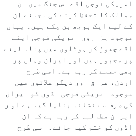
امریکی فوجی اڈے اس جنگ میں ان
ممالک کا تحفظ کرنے کی بجائے ان
کے لیے ایک بوجھ بن چکے ہیں۔ یہاں
موجود ہزاروں امریکی فوجی اپنے
اڈے چھوڑ کر ہوٹلوں میں پناہ لینے
پر مجبور ہیں اور ایران وہاں پر
بھی حملے کر رہا ہے۔ اسی طرح
اردن، عراق اور دیگر علاقوں میں
موجود امریکی فوجی اڈوں کو ایران
کی طرف سے نشانہ بنایا گیا ہے او ر
ایران مطالبہ کر رہا ہے کہ ان
اڈوں کو ختم کیا جائے۔ اسی طرح