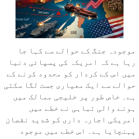
موجودہ جنگ کے حوالے سے کہا جا
رہا ہے کہ امریکہ کی پسپائی دنیا
میں اس کے کردار کو محدود کرنے کے
حوالے سے ایک معیاری جست لگا سکتی
ہے۔ خاص طور پر خلیجی ممالک میں
ہونے والی تباہی نے خطے میں
امریکی اجارہ داری کو شدید نقصان
پہنچایا ہے۔ اس خطے میں موجود