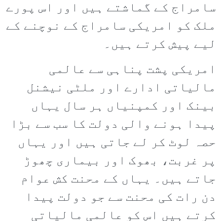
سامراج کے گماشتے ہیں اور اس پورے
ملک کو امریکی سامراج کے نوچنے کے
لیے پیش کرتے ہیں۔
امریکی پشت پناہی سے عالمی
مالیاتی ادارے اور ملٹی نیشنل
بینک اور کمپنیاں ہر سال یہاں
پیدا ہونے والی دولت کا سب سے بڑا
حصہ لوٹ کر لے جاتی ہیں اور یہاں
پر غربت، بھوک اور بیماری چھوڑ
جاتے ہیں۔ یہاں کے محنت کش عوام
دن رات کی محنت سے جو دولت پیدا
کرتے ہیں اس کو عالمی مالیاتی