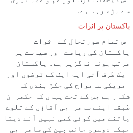
اس کیخلاف نفرت اور غم و غصہ تیزی
سے بڑھ رہا ہے۔
پاکستان پر اثرات
اس تمام صورتحال کے اثرات
پاکستان کی ریاست اور سیاست پر
مرتب ہونا ناگزیر ہے۔ پاکستان
ایک طرف آئی ایم ایف کے قرضوں اور
امریکی سامراج کی جکڑ بندی کا
شکار ہے جس کے تحت یہاں کا حکمران
طبقہ اپنے سامراجی آقاؤں کے تلوے
چاٹنے میں کوئی کمی نہیں آنے دیتا
جبکہ دوسری جانب چین کی سامراجی