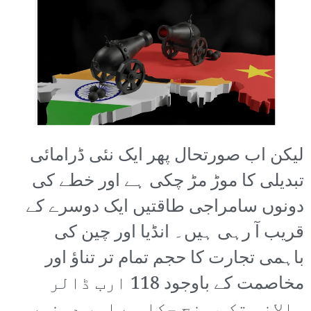
لیکن اب صورتحال پھر ایک نئی ڈرامائی
تبدیلی کا موڑ مڑ چکی ہے اور خطے کی
دونوں سامراجی طاقتیں ایک دوسرے کے
قریب آ رہی ہیں۔ انڈیا اور چین کی
باہمی تجارت کا حجم تمام تر تناؤ اور
مخاصمت کے باوجود 118 ارب ڈالر
سالانہ تک پہنچ چکا ہے اور دونوں