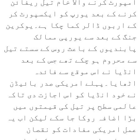
امپورٹ کرنے والا خام تیل ریفائن
کرنے کے بعد یورپ کو ایکسپورٹ کر
کے اربوں ڈالر کما چکا ہے۔یوکرین
جنگ کے بعد سے یورپی ممالک
پابندیوں کے باعث روس کے سستے تیل
سے محروم ہو چکے تھے جس کے بعد
انڈیا نے اس موقع سے فائدہ
اٹھایا۔پہلے امریکی صدر بائیڈن
نے خود انڈیا کو اس اجازت دی تاکہ
عالمی سطح پر تیل کی قیمتوں میں
بڑا اضافہ روکا جا سکے لیکن اب یہ
عمل امریکی مفادات کو نقصان