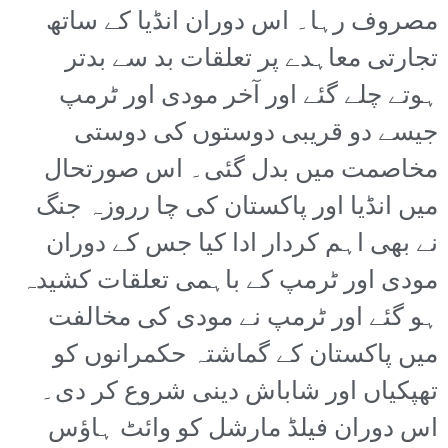
مصروف رہا۔ اس دوران انڈیا کے ساتھ
تجارتی معاہدے پر تعلقات بد سے بدتر
ہوتے چلے گئے اور آخر مودی اور ٹرمپ
جیسے دو قریبی دوستوں کی دوستی
مخاصمت میں بدل گئی۔ اس صورتحال
میں انڈیا اور پاکستان کی چا رروزہ جنگ
نے بھی اہم کردار ادا کیا جس کے دوران
مودی اور ٹرمپ کے باہمی تعلقات کشیدہ
ہو گئے اور ٹرمپ نے مودی کی مخالفت
میں پاکستان کے گماشتہ حکمرانوں کو
تھپکیاں اور شاباش دینی شروع کر دی۔
اس دوران فیلڈ مارشل کو وائٹ ہاؤس