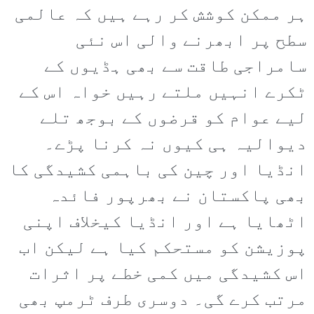
ہر ممکن کوشش کر رہے ہیں کہ عالمی
سطح پر ابھرنے والی اس نئی
سامراجی طاقت سے بھی ہڈیوں کے
ٹکرے انہیں ملتے رہیں خواہ اس کے
لیے عوام کو قرضوں کے بوجھ تلے
دیوالیہ ہی کیوں نہ کرنا پڑے۔
انڈیا اور چین کی باہمی کشیدگی کا
بھی پاکستان نے بھرپور فائدہ
اٹھایا ہے اور انڈیا کیخلاف اپنی
پوزیشن کو مستحکم کیا ہے لیکن اب
اس کشیدگی میں کمی خطے پر اثرات
مرتب کرے گی۔ دوسری طرف ٹرمپ بھی