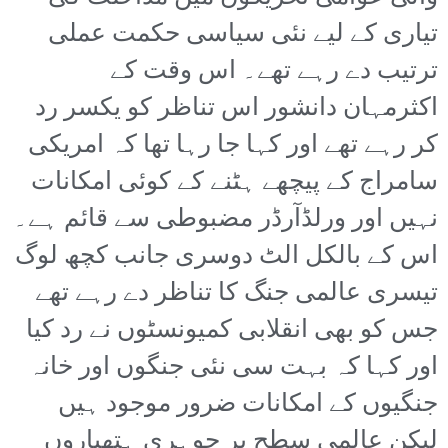
تیاری کے لیے نئی سیاسی حکمت عملی
ترتیب دے رہے تھے۔ اس وقت کے
اکثرمہان دانشور اس تناظر کو یکسر رد
کر رہے تھے اور کہا جا رہا تھا کہ امریکی
سامراج کے پیچھے ہٹنے کے کوئی امکانات
نہیں اور ورلڈآرڈر مضبوطی سے قائم ہے۔
اس کے بالکل الٹ دوسری جانب کچھ لوگ
تیسری عالمی جنگ کا تناظر دے رہے تھے
جس کو بھی انقلابی کمیونسٹوں نے رد کیا
اور کہا کہ بہت سی نئی جنگوں اور خانہ
جنگیوں کے امکانات ضرور موجود ہیں
لیکن عالمی سطح پر جوہری ہتھیاروں