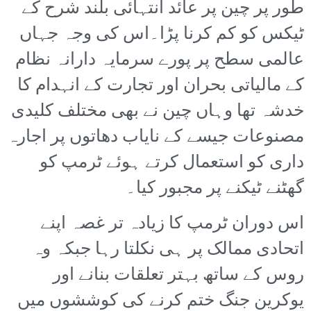
طور پر چین پر عائد انتہائی بلند شرح کے
ٹیکس کو کم کرنا پڑا۔اس کی وجہ جہاں
عالمی سطح پر پورے سرمایہ دارانہ نظام
کے مالیاتی بحران اور تجارت کے انہدام کا
خدشہ تھا وہاں چین نے بھی مختلف کلیدی
مصنوعات جیسے کے نایاب دھاتوں پر اجارہ
داری کو استعمال کرتے ہوئے ٹرمپ کو
گھٹنے ٹیکنے پر مجبور کیا۔
اس دوران ٹرمپ کا زیادہ تر غصہ اپنے
اتحادی ممالک پر ہی نکلتا رہا جبکہ وہ
روس کے ساتھ بہتر تعلقات بنانے اور
یوکرین جنگ ختم کرنے کی کوششوں میں