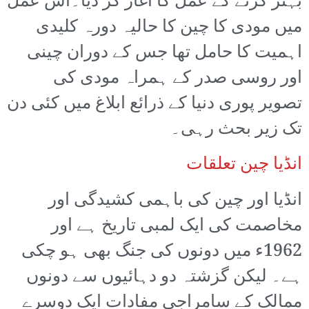
بہتر کرنے کے عمل کا آغاز کر دیا۔اس عمل
میں مودی کا چین کا حالیہ دورہ کلیدی
اہمیت کا حامل تھا جس کے دوران چینی
اور روسی صدر کے ہمراہ مودی کی
تصویر پوری دنیا کے ذرائع ابلاغ میں کئی دن
تک زیر بحث رہی۔
انڈیا چین تعلقات
انڈیا اور چین کی باہمی کشیدگی اور
مخاصمت کی ایک لمبی تاریخ ہے اور
1962ء میں دونوں کی جنگ بھی ہو چکی
ہے۔ لیکن گزشتہ دو دہائیوں سے دونوں
ممالک کے سامراجی مفادات ایک دوسرے