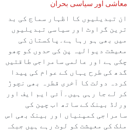
معاشی اور سیاسی بحران
ان تبدیلیوں کا اظہار سماج کی بد
ترین گراوٹ اور سیاسی تبدیلیوں
میں بھی ہو رہا ہے۔پاکستان کی
معیشت دیوالیہ پن کی حدوں کو چھو
چکی ہے اور عالمی سامراجی طاقتیں
گدھ کی طرح یہاں کے عوام کی پیدا
کردہ دولت کا آخری قطرہ بھی نچوڑ
کر لے جا رہی ہیں۔آئی ایم ایف اور
ورلڈ بینک کے ساتھ اب چین کی
سامراجی کمپنیاں اور بینک بھی اس
ملک کی معیشت کو لوٹ رہے ہیں جبکہ