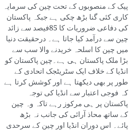
پیک کے منصوبوں کے تحت چین کی سرمایہ
کاری کئی گنا بڑھ چکی ہے جبکہ پاکستان
کی دفاعی ضروریات کا 85فیصد سے زائد
چین سے درآمد کیا جاتا ہے۔ درحقیقت دنیا
میں چین کا اسلحہ خریدنے والا سب سے
بڑا ملک پاکستان ہی ہے۔چین پاکستان کو
انڈیا کے خلاف ایک سٹریٹجک اتحادی کے
طور پر بھی دیکھتا ہے اور کوشش کرتا ہے
کہ فوجی اعتبار سے انڈیا کی توجہ
پاکستان پر ہی مرکوز رہے تاکہ وہ چین
کے ساتھ محاذ آرائی کی جانب نہ بڑھ
پائے۔ اس دوران انڈیا اور چین کے سرحدی