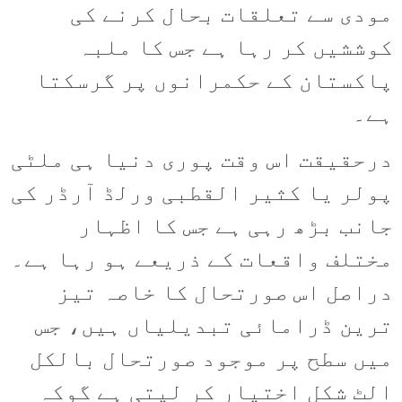
مودی سے تعلقات بحال کرنے کی
کوششیں کر رہا ہے جس کا ملبہ
پاکستان کے حکمرانوں پر گرسکتا
ہے۔
درحقیقت اس وقت پوری دنیا ہی ملٹی
پولر یا کثیر القطبی ورلڈ آرڈر کی
جانب بڑھ رہی ہے جس کا اظہار
مختلف واقعات کے ذریعے ہو رہا ہے۔
دراصل اس صورتحال کا خاصہ تیز
ترین ڈرامائی تبدیلیاں ہیں، جس
میں سطح پر موجود صورتحال بالکل
الٹ شکل اختیار کر لیتی ہے گوکہ