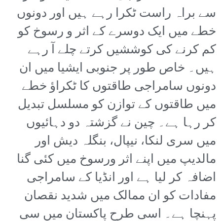
سے براہ راست ٹکرا رہے ہیں اور دونوں
خطے میں ایک دوسرے کے اثر و رسوخ کو
کم کرنے کی کوششیں کرتے چلے آ رہے
ہیں۔ خاص طور پر جنوبی ایشیا میں ان
دونوں سامراجی طاقتوں کا ٹکراؤ خطے
میں طاقتوں کے توازن کو مسلسل تبدیل
کر رہا ہے۔ چین نے گزشتہ دو دہائیوں
میں سری لنکا، نیپال، بنگلہ دیش اور
مالدیپ میں اپنے اثر ورسوخ میں کئی گنا
اضافہ کر لیا ہے اور انڈیا کے سامراجی
مفادات کو ان ممالک میں شدید نقصان
پہنچا ہے۔ اسی طرح پاکستان میں سی