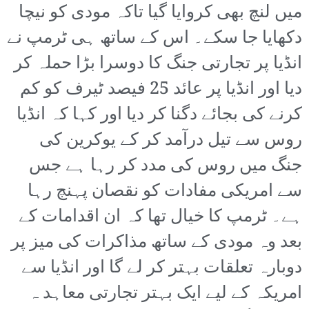
میں لنچ بھی کروایا گیا تاکہ مودی کو نیچا
دکھایا جا سکے۔ اس کے ساتھ ہی ٹرمپ نے
انڈیا پر تجارتی جنگ کا دوسرا بڑا حملہ کر
دیا اور انڈیا پر عائد 25 فیصد ٹیرف کو کم
کرنے کی بجائے دگنا کر دیا اور کہا کہ انڈیا
روس سے تیل درآمد کر کے یوکرین کی
جنگ میں روس کی مدد کر رہا ہے جس
سے امریکی مفادات کو نقصان پہنچ رہا
ہے۔ ٹرمپ کا خیال تھا کہ ان اقدامات کے
بعد وہ مودی کے ساتھ مذاکرات کی میز پر
دوبارہ تعلقات بہتر کر لے گا اور انڈیا سے
امریکہ کے لیے ایک بہتر تجارتی معاہد ہ