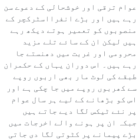
عوام ترقی اور خوشحالی کے دعوے سن
رہے ہیں اور بڑے انفرااسٹرکچر کے
منصوبوں کو تعمیر ہوتے دیکھ رہے
ہیں لیکن ان کے سائے تلے مزید
محرومی اور غربت میں دھنستے جا
رہے ہیں۔ اس دوران یہاں کے حکمران
طبقے کی لوٹ مار بھی اربوں روپے
سے کھربوں روپے میں جا چکی ہے اور
اس کو بڑھانے کے لیے ہر سال عوام
پر نئے ٹیکس لگا دیے جاتے ہیں
جبکہ ان پر ہونے والے اخرجات میں
بڑے پیمانے پر کٹوتی لگا دی جاتی