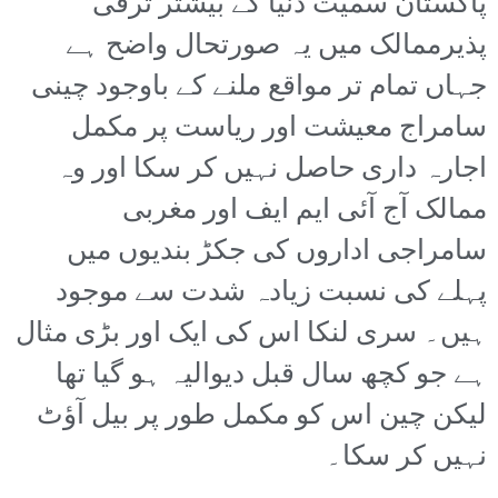
پاکستان سمیت دنیا کے بیشتر ترقی
پذیرممالک میں یہ صورتحال واضح ہے
جہاں تمام تر مواقع ملنے کے باوجود چینی
سامراج معیشت اور ریاست پر مکمل
اجارہ داری حاصل نہیں کر سکا اور وہ
ممالک آج آئی ایم ایف اور مغربی
سامراجی اداروں کی جکڑ بندیوں میں
پہلے کی نسبت زیادہ شدت سے موجود
ہیں۔ سری لنکا اس کی ایک اور بڑی مثال
ہے جو کچھ سال قبل دیوالیہ ہو گیا تھا
لیکن چین اس کو مکمل طور پر بیل آؤٹ
نہیں کر سکا۔