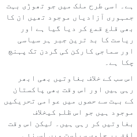
ہے۔ اسی طرح ملک میں جو تھوڑی بہت
جمہوری آزادیاں موجود تھیں ان کا
بھی قلع قمع کر دیا گیا ہے اور
ریاست کا بد ترین جبر ہر سیاسی
اور سماجی کارکن کی گردن تک پہنچ
چکا ہے۔
اس سب کے خلاف بغاوتیں بھی ابھر
رہی ہیں اور اس وقت بھی پاکستان
کے بہت سے حصوں میں عوامی تحریکیں
موجود ہیں جو اس ظلم کیخلاف
بغاوتیں کر رہی ہیں۔ لیکن اس وقت
افق پر حاوی سیاست میں اس نئی