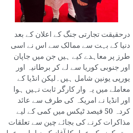
درحقیقت تجارتی جنگ کے اعلان کے بعد
دنیا کے بہت سے ممالک سے اس نے اسی
طرز پر معاہدے کیے ہیں جن میں جاپان
اور جنوبی کوریا سے لے کر برطانیہ اور
یورپی یونین شامل ہیں۔لیکن انڈیا کے
معاملے میں یہ وار کارگر ثابت نہیں ہوا
اور انڈیا نے امریکہ کی طرف سے عائد
کردہ 50 فیصد ٹیکس میں کمی کے لیے
مذاکرات کرنے کی بجائے چین سے تعلقات