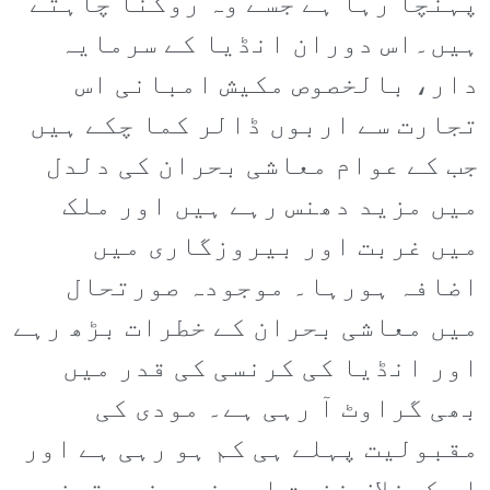
پہنچا رہا ہے جسے وہ روکنا چاہتے
ہیں۔اس دوران انڈیا کے سرمایہ
دار، بالخصوص مکیش امبانی اس
تجارت سے اربوں ڈالر کما چکے ہیں
جب کے عوام معاشی بحران کی دلدل
میں مزید دھنس رہے ہیں اور ملک
میں غربت اور بیروزگاری میں
اضافہ ہورہا۔ موجودہ صورتحال
میں معاشی بحران کے خطرات بڑھ رہے
اور انڈیا کی کرنسی کی قدر میں
بھی گراوٹ آ رہی ہے۔ مودی کی
مقبولیت پہلے ہی کم ہو رہی ہے اور