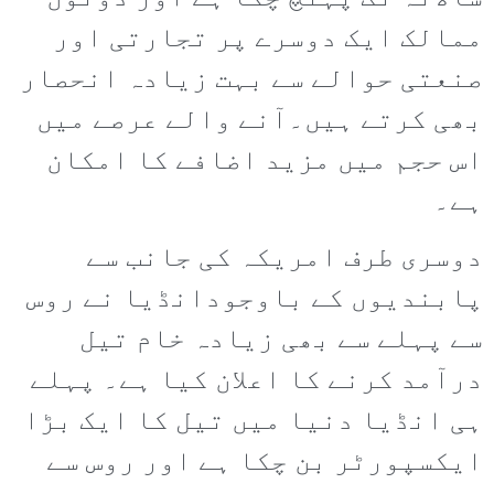
ممالک ایک دوسرے پر تجارتی اور
صنعتی حوالے سے بہت زیادہ انحصار
بھی کرتے ہیں۔آنے والے عرصے میں
اس حجم میں مزید اضافے کا امکان
ہے۔
دوسری طرف امریکہ کی جانب سے
پابندیوں کے باوجودانڈیا نے روس
سے پہلے سے بھی زیادہ خام تیل
درآمد کرنے کا اعلان کیا ہے۔ پہلے
ہی انڈیا دنیا میں تیل کا ایک بڑا
ایکسپورٹر بن چکا ہے اور روس سے