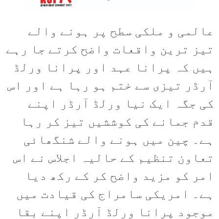
عالمی و ملکی سطح پر ہونے والے
تیز ترین واقعات واضح کرتے جا رہے
ہیں کہ پرانا عہد اور پرانا ورلڈ
آرڈر تیزی سے ختم ہو رہا ہے اور اس
کی جگہ ایک نیا ورلڈ آرڈر اپنے
قدم جمانے کی کوششیں تیز کر رہا
ہے۔ چین میں ہونے والے شنگھائی
تعاون تنظیم کے حالیہ اجلاس نے اس
امر کو مزید واضح کر کے رکھ دیا
ہے۔ امریکی سامراج کی قیادت میں
موجود پرانا ورلڈ آرڈر اپنے بقا