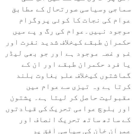
سماجی وسیاسی صورتحال کے مطابق
عوام کی نجات کا کوئی پروگرام
موجود نہیں۔عوام کی رگ و پے میں
حکمران طبقے کیخلاف شدید نفرت اور
غم و غصہ موجود ہے اور جو بھی لیڈر
یا فرد حکمران طبقے اور ان کے
گماشتوں کیخلاف علم بغاوت بلند
کرتا ہے وہ تیزی سے عوام میں
مقبولیت حاصل کر لیتا ہے۔ پشتون
اور بلوچ عوامی تحریک کی قیادتوں
کے ساتھ ساتھ تحریک انصاف اور
عمران خان کی سیاسی افق پر