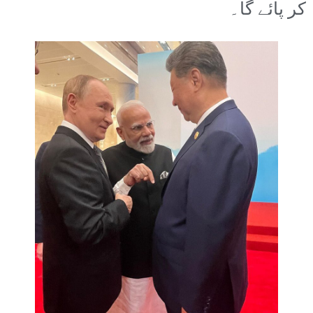
کر پائے گا۔