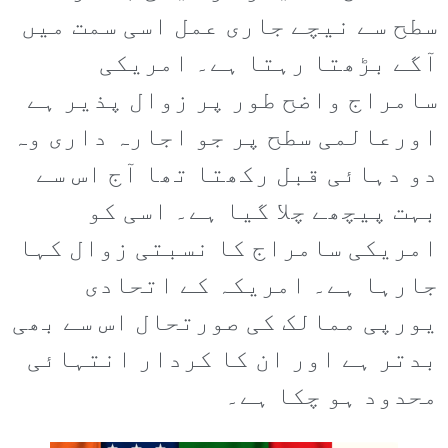
سطح سے نیچے جاری عمل اسی سمت میں
آگے بڑھتا رہتا ہے۔ امریکی
سامراج واضح طور پر زوال پذیر ہے
اورعالمی سطح پر جو اجارہ داری وہ
دو دہائی قبل رکھتا تھا آج اس سے
بہت پیچھے چلا گیا ہے۔ اسی کو
امریکی سامراج کا نسبتی زوال کہا
جارہا ہے۔ امریکہ کے اتحادی
یورپی ممالک کی صورتحال اس سے بھی
بدتر ہے اور ان کا کردار انتہائی
محدود ہو چکا ہے۔