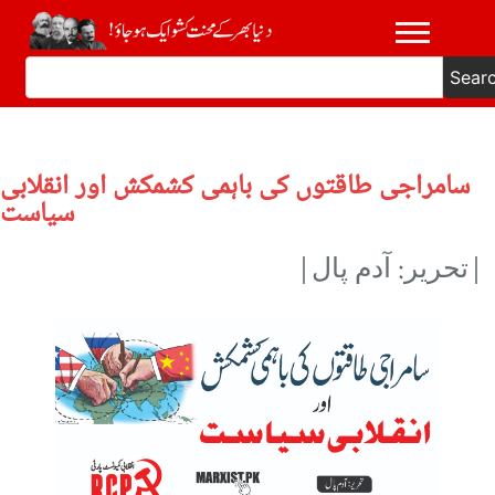
Sear
سامراجی طاقتوں کی باہمی کشمکش اور انقلابی
سیاست
|تحریر: آدم پال|