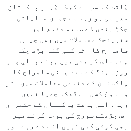
طاقت کا سب سے کھلا اظہار پاکستان
میں ہی ہو رہا ہے جہاں مالیاتی
جکڑ بندی کے ساتھ دفاع اور
سٹریٹجک معاملات میں بھی چینی
سامراج کا اثر کئی گنا بڑھ چکا
ہے۔ خاص کر مئی میں ہونے والی چار
روزہ جنگ کے بعد چینی سامراج کا
پاکستان کے دفاعی معاملات میں اثر
و رسوخ کسی سے ڈھکا چھپا نہیں
رہا۔ اسی باعث پاکستان کے حکمران
اس چڑھتے سورج کی پوجا کرنے میں
بھی کوئی کمی نہیں آنے دے رہے اور