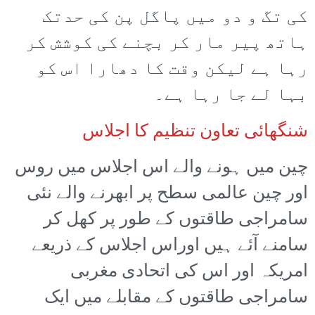
کی تگ و دو میں پاگل پن کی حدتک
ہاتھ پیر مار کر بچنے کی کوشش کر
رہا ہے لیکن وقت کا دھارا اس کو
بہا لے جا رہا ہے۔
شنگھائی تعاون تنظیم کا اجلاس
چین میں ہونے والے اس اجلاس میں روس
اور چین عالمی سطح پر ابھرنے والے نئی
سامراجی طاقتوں کے طور پر کھل کر
سامنے آئے ہیں اوراس اجلاس کے ذریعے
امریکہ اور اس کی اتحادی مغربی
سامراجی طاقتوں کے مقابلے میں ایک