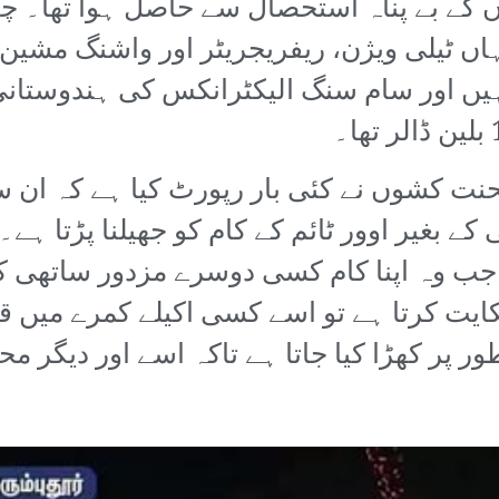
کے بے پناہ استحصال سے حاصل ہوا تھا۔ چن
لانٹ میں، جہاں ٹیلی ویژن، ریفریجریٹر اور واشنگ
م کرتے ہیں اور سام سنگ الیکٹرانکس کی ہندوستا
محنت کشوں نے کئی بار رپورٹ کیا ہے کہ ان 
کے بغیر اوور ٹائم کے کام کو جھیلنا پڑتا ہے۔ 
ب وہ اپنا کام کسی دوسرے مزدور ساتھی کو
یت کرتا ہے تو اسے کسی اکیلے کمرے میں قید
ر پر کھڑا کیا جاتا ہے تاکہ اسے اور دیگر 