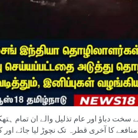
خت دباؤ اور عام تذلیل والے ان تمام ہتھک
عے کا آخری قطرہ تک نچوڑ لیا جائے اور ک