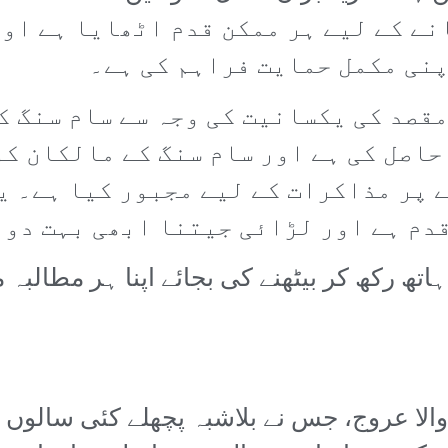
ے کے لیے ہر ممکن قدم اٹھایا ہے اور
نی مکمل حمایت فراہم کی ہے۔
قصد کی یکسانیت کی وجہ سے سام سنگ ک
حاصل کی ہے اور سام سنگ کے مالکان ک
ے پر مذاکرات کے لیے مجبور کیا ہے۔ ی
قدم ہے اور لڑائی جیتنا ابھی بہت دور
تھ رکھ کر بیٹھنے کی بجائے اپنا ہر مطالبہ م
والا عروج، جس نے بلاشبہ پچھلے کئی سالوں می