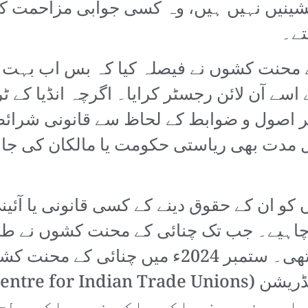
ینیں نہیں ہیں، وہ کسی جوابی مزاحمت کے
تے۔
محنت کشوں نے فیصلہ کیا کہ بس اب بہت ہو گ
گر اصول و ضوابط کے لحاظ سے قانونی شرائط پ
لیے 45 دن کی قلیل مدت بھی ریاستی حکومت یا مالکا
و ان کے حقوق دینے کے کسی قانونی یا آئین
ہیے۔ جب تک چنائی کے محنت کشوں نے طبقات
تک صورتحال جوں کی توں برقرار تھی۔ ستمبر 024