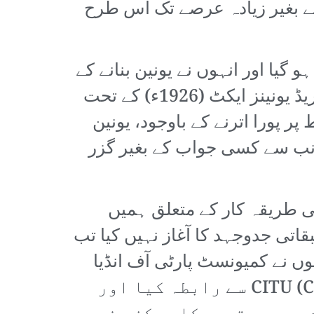
 بغیر زیادہ عرصے تک اس طرح
یا اور انہوں نے یونین بنانے کے
اپنے ارادے کو عملی شکل دیتے ہوئے اسے آن لائن رجسٹر کرایا۔ اگرچہ انڈیا کے ٹریڈ یونینز ایکٹ (1926ء) کے تحت
ر پورا اترنے کے باوجود، یونین
ن کی جانب سے کسی جواب کے بغیر گزر
ی طریقہ کار کے متعلق ہمیں
ی جدوجہد کا آغاز نہیں کیا تب
2ء میں چنائی کے محنت کشوں نے کمیونسٹ پارٹی آف انڈیا
(مارکسسٹ) سے منسلک لیبر کنفیڈریشن CITU (Centre for Indian Trade Unions) سے رابطہ کیا اور