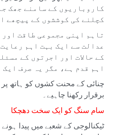
کاروباریوں کے سامنے جھک جان
کچلنے کی کوششوں کے پیچھے اپ
تاہم اپنی مجموعی طاقت اور م
عدالت سے ایک بہت اہم رعایت 
کے حالات اور اجرتوں کے مسئل
اہم قدم ہے، مگر یہ صرف ایک 
چنائی کے محنت کشوں کو ہاتھ پر ہا
برقرار رکھنا چاہیے۔
سام سنگ کو ایک سخت دھچکا
ٹیکنالوجی کے شعبے میں پیدا ہونے 