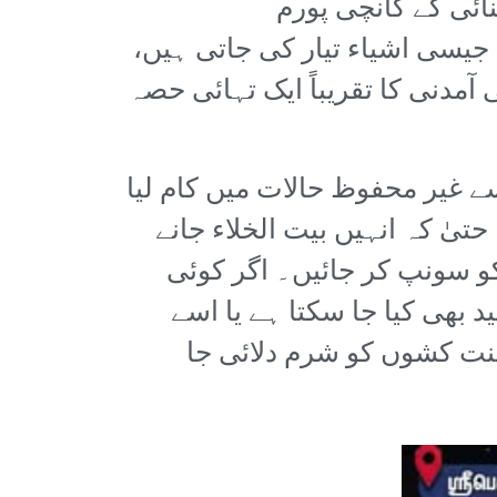
ائی کے کانچی پورم
 مشین جیسی اشیاء تیار کی جاتی ہیں،
نی آمدنی کا تقریباً ایک تہائی حصہ
سے غیر محفوظ حالات میں کام لیا
حتیٰ کہ انہیں بیت الخلاء جانے
 سونپ کر جائیں۔ اگر کوئی
 بھی کیا جا سکتا ہے یا اسے
محنت کشوں کو شرم دلائی جا