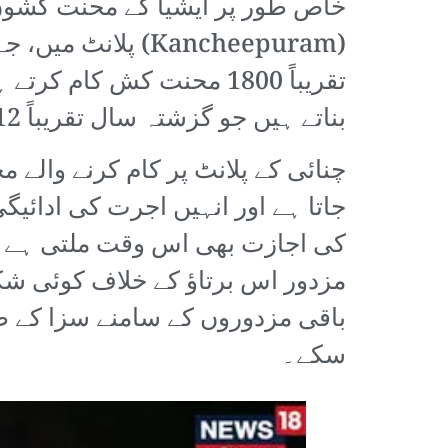
خاص طور پر ایشیا کے محنت کشوں 
(Kancheepuram) پ
تقریباً 1800 محنت کش کا
بناتے ہیں جو گزشتہ سال تقریباً 12 بلین ڈالر تھا۔
چنائی کے پلانٹ پر کام کرنے والے 
جاتا ہے اور انہیں اجرت کی ادائیگی 
کی اجازت بھی اس وقت ملتی ہے ج
مزدور اس برتاؤ کے خلاف کوئی شکا
باقی مزدوروں کے سامنے سزا کے طو
سکے۔