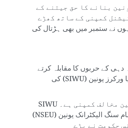
 1500 محنت کشوں نے اپنی یونین بنانے کا حق جیتنے کے
یشنل کمپنی کے ساتھ کھڑے
 کے ساتھ انہوں نے ستمبر میں بھی ہڑتال کی
دہی کے حربوں کا مقابلہ کرتے
ہوئے، انہوں نے آخر کار 27 جنوری کو تامل ناڈو لیبر ڈیپارٹمنٹ کو سام سنگ انڈیا ورکرز یونین (SIWU) کی
یہ ایک تاریخی پیش رفت ہے، کیونکہ سام سنگ ایک بدنام زمانہ یونین مخالف کمپنی ہے۔ SIWU
بھارت میں سام سنگ ملازمین کی پہلا یونین بن گئی ہے اور کوریا میں نیشنل سام سنگ الیکٹرانک یونین (NSEU)
ں دوسری یونین ہے۔ مزید برآں، تامل ناڈو میں DMK الائنس حکومت نے بڑے