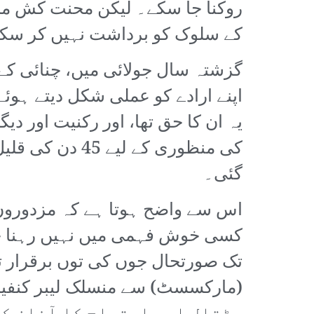
روکنا جا سکے۔ لیکن محنت کش مش
کے سلوک کو برداشت نہیں کر سک
گزشتہ سال جولائی میں، چنائی کے 
یہ ان کا حق تھا، اور رکنیت اور دی
کی منظوری کے 
گئی۔
اس سے واضح ہوتا ہے کہ مزدوروں ک
کسی خوش فہمی میں نہیں رہنا چا