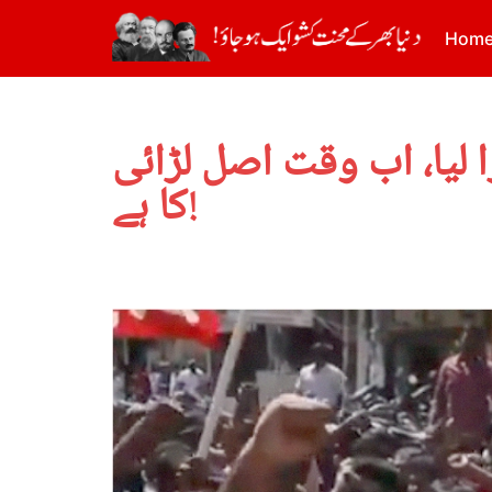
Hom
 لیا، اب وقت اصل لڑائی
کا ہے!