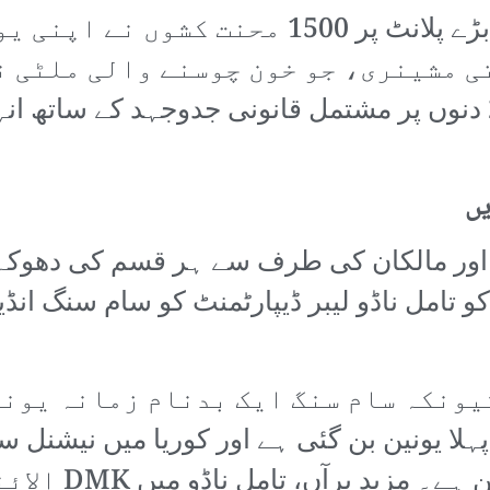
چنائی میں سام سنگ کے ایک بہت بڑے پلانٹ پر
ی مشینری، جو خون چوسنے والی ملٹی ن
تھے، کو شکست فاش دی ہے۔ 212 دنوں پر مشتمل قانونی جدوجہد
ں
 اور مالکان کی طرف سے ہر قسم کی دھوکہ 
کے بعد یہ دنیا بھر می