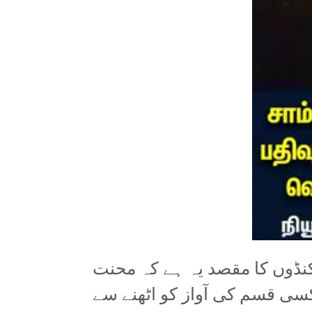
نڈوں کا مقصد یہ ہے کہ محنت
سی قسم کی آواز کو اٹھنے سے