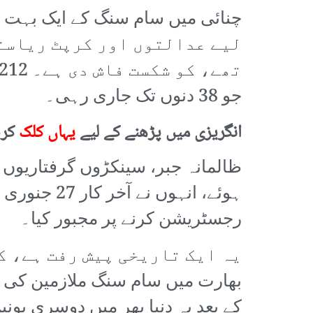
لیے عدالتوں اور کرپٹ ریاست
جو 38 دنوں تک جاری رہی۔
انگریزی میں پڑھنے کے لیے
یہاں کلک
کری
ظالمانہ جبر، سینکڑوں گرفتاریوں
رجسٹریشن کرنے پر مجبور کیا۔