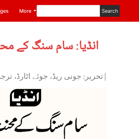
ages
More
Search
انڈیا: سام سنگ کے محن
|تحریر: جونی ریڈ، جوئے اٹارڈ، تر