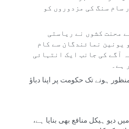
 سام سنگ کی مزدوروں کو
ے محنت کشوں نے ریاستی
و یونین نمائندگان سے کام
ہ آگے کی جانب ایک انتہائی
 ہے۔
نظور ہونے تک حکومت پر اپنا دباؤ
ں دیو ہیکل منافع بھی بنایا ہے،