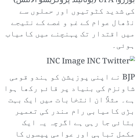
بورژوا UPA (یونائیٹڈ پروگریسو الائنس)
کی شدید کٹوتیوں اور حملوں سے
نڈھال عوام کے غم و غصے کے نتیجے
میں اقتدار تک پہنچنے میں کامیاب
ہوئی۔
BJP نے اپنی پوزیشن کو ہندو قومی
شاونزم کی بنیاد پر قائم رکھا ہوا
ہے۔ مثلاً ان انتخابات میں ایک بہت
بڑی کامیابی رام مندر کی تعمیر
بتائی جا رہی ہے اگرچہ یہ ایک
مکمل تباہی اور عوامی پیسوں کا