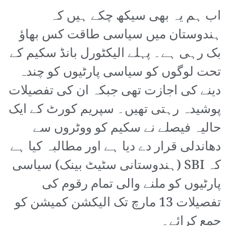
اب ہم یہ بھی سیکھ چکے ہیں کہ
ہندوستان میں سیاسی طاقت کس بھاؤ
بک رہی ہے۔ پہلے الیکٹورل بانڈ سکیم کے
تحت لوگوں کو سیاسی پارٹیوں کو چندہ
دینے کی اجازت تھی جبکہ ان کی تفصیلات
پوشیدہ رہتی تھیں۔ سپریم کورٹ کے ایک
حالیہ فیصلے نے سکیم کو ووٹروں سے
دھاندلی قرار دے دیا ہے اور مطالبہ کیا ہے
کہ SBI (ہندوستانی سٹیٹ بینک) سیاسی
پارٹیوں کو ملنے والی تمام رقوم کی
تفصیلات 13 مارچ تک الیکشن کمیشن کو
جمع کرائے۔