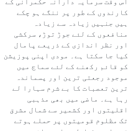
اس وقت سرمایہ دارانہ حکمرانی کے
کارندوں کے طور پر ننگے ہو چکے
ہیں جنہیں زیادہ سے زیادہ
منافعوں کے لئے جوڑ توڑ، سرکشی
اور نظر اندازی کے ذریعے پامال
کیا جا سکتا ہے۔ مودی اپنی پوزیشن
کو قائم رکھنے کے لئے سماج میں
موجود رجعتی ترین اور پسماندہ
ترین تعصبات کا بے شرم سہارا لے
رہا ہے۔ ماضی میں بھی مذہبی
اقلیتوں اور کشمیر سے شمال مشرق
تک مظلوم قومیتوں پر حملے ہوتے