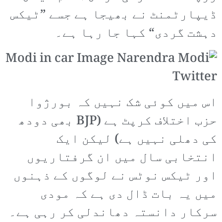
ڈیپارٹمنٹ نے بھیجا ہے جسے ”ٹیکس
دہشت گردی“ کہا جا رہا ہے۔
اس میں کوئی شک نہیں کہ بورژوا
حزب اختلاف کرپٹ ہے (BJP بھی دودھ
کی دھلی نہیں ہے) لیکن ایک
انتخابی سال میں ان گرفتاریوں
اور ٹیکس نوٹس نے لوگوں کے ذہنوں
میں یہ بات ڈال دی ہے کہ مودی
سرکار دانستہ دھاندلی کر رہی ہے۔