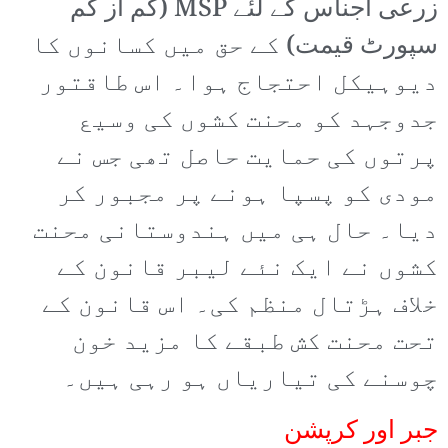
زرعی اجناس کے لئے MSP (کم از کم
سپورٹ قیمت) کے حق میں کسانوں کا
دیوہیکل احتجاج ہوا۔ اس طاقتور
جدوجہد کو محنت کشوں کی وسیع
پرتوں کی حمایت حاصل تھی جس نے
مودی کو پسپا ہونے پر مجبور کر
دیا۔ حال ہی میں ہندوستانی محنت
کشوں نے ایک نئے لیبر قانون کے
خلاف ہڑتال منظم کی۔ اس قانون کے
تحت محنت کش طبقے کا مزید خون
چوسنے کی تیاریاں ہو رہی ہیں۔
جبر اور کرپشن