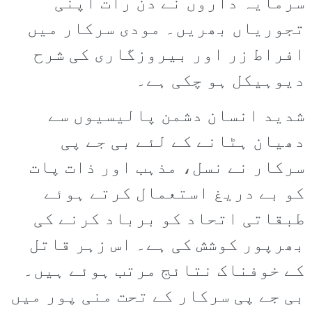
سرمایہ داروں نے دن رات اپنی
تجوریاں بھریں۔ مودی سرکار میں
افراط زر اور بیروزگاری کی شرح
دیوہیکل ہو چکی ہے۔
شدید انسان دشمن پالیسیوں سے
دھیان ہٹانے کے لئے بی جے پی
سرکار نے نسل، مذہب اور ذات پات
کو بے دریغ استعمال کرتے ہوئے
طبقاتی اتحاد کو برباد کرنے کی
بھرپور کوشش کی ہے۔ اس زہر قاتل
کے خوفناک نتائج مرتب ہوئے ہیں۔
بی جے پی سرکار کے تحت منی پور میں