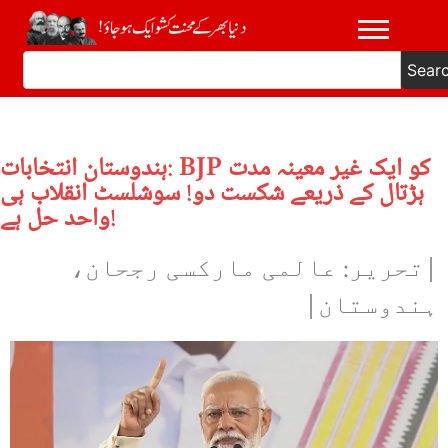
Sear
ہندوستان انتخابات: BJP کو ایک غیر معینہ مدت
ہڑتال کے ذریعے شکست دو! سوشلسٹ انقلاب ہی
واحد حل ہے!
|تحریر: عالمی مارکسی رجحان،
ہندوستان|