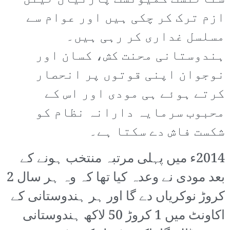
ازم ترک کر چکی ہیں اور عوام سے
مسلسل غداری کر رہی ہیں۔
ہندوستانی محنت کش، کسان اور
نوجوان اپنی قوتوں پر انحصار
کرتے ہوئے ہی مودی اور اس کے
محبوب سرمایہ دارانہ نظام کو
شکست فاش دے سکتا ہے۔
2014ء میں پہلی مرتبہ منتخب ہونے کے
بعد مودی نے وعدہ کیا تھا کہ وہ ہر سال 2
کروڑ نوکریاں دے گا اور ہر ہندوستانی کے
اکاونٹ میں 1 کروڑ 50 لاکھ ہندوستانی