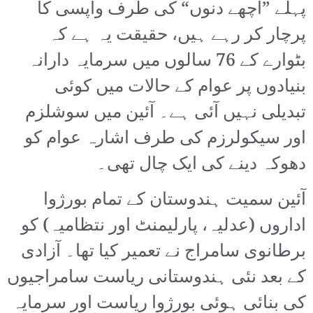
پہلے ”اچھے دنوں“ کی طرف واپسی کا
پرچار کر رہے ہیں، حقیقت یہ ہے کہ
بٹوارے کے 76 سالوں میں سرمایہ دارانہ
بنیادوں پر عوام کے حالات میں کوئی
تبدیلی نہیں آئی ہے۔ آئین میں سوشلزم
اور سیکولرزم کی طرف اشارہ عوام کو
دھوکہ دینے کی ایک چال تھی۔
آئین سمیت ہندوستان کے تمام بورژوا
اداروں (عدلیہ، پارلیمنٹ اور نتظامیہ) کو
برطانوی سامراج نے تعمیر کیا تھا۔ آزادی
کے بعد نئی ہندوستانی ریاست سامراجیوں
کی بنائی ہوئی بورژوا ریاست اور سرمایہ