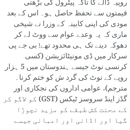
روپیہ ڈالے گا تاکہ پیٹرول کی بڑھتی
قیمتوں سے تحفظ حاصل ہو۔ اس کے بعد
مودی کی اپنی کابینہ کے وزرا نے شیخی
ماری کہ یہ وعدے عوام سے ووٹ لے کر
دھوکہ دینے تک ہی محدود تھے! بی جے پی
سرکار میں ڈی مونیٹائزیشن (کسی
کرنسی نوٹ جیسے ہندوستان میں 5 ہزار
روپے کے نوٹ کی گرد ش کو ختم کرنا۔
مترجم)، عوامی اداروں کی نجکاری اور
گڈز اینڈ سروسز ٹیکس (GST) کو لاگو کر
کے محنت کش طبقے کو مزید نچوڑا
گیا اور اڈانی اور امبانی جیسے