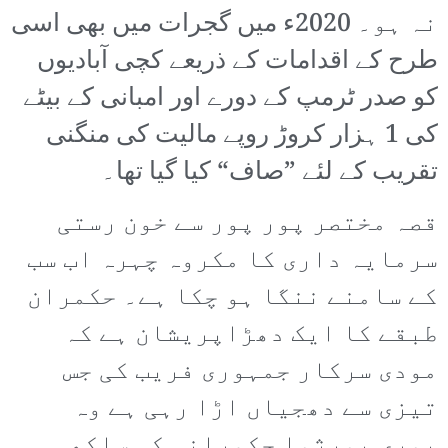
نہ ہو۔ 2020ء میں گجرات میں بھی اسی
طرح کے اقدامات کے ذریعے کچی آبادیوں
کو صدر ٹرمپ کے دورے اور امبانی کے بیٹے
کی 1 ہزار کروڑ روپے مالیت کی منگنی
تقریب کے لئے ”صاف“ کیا گیا تھا۔
قصہ مختصر پور پور سے خون رستی
سرمایہ داری کا مکروہ چہرہ اب سب
کے سامنے ننگا ہو چکا ہے۔ حکمران
طبقے کا ایک دھڑاپریشان ہے کہ
مودی سرکار جمہوری فریب کی جس
تیزی سے دھجیاں اڑا رہی ہے وہ
پوری بورژوا حکمرانی کی ساکھ