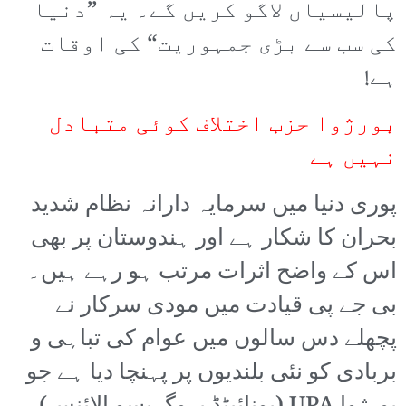
پالیسیاں لاگو کریں گے۔ یہ ”دنیا
کی سب سے بڑی جمہوریت“ کی اوقات
ہے!
بورژوا حزب اختلاف کوئی متبادل
نہیں ہے
پوری دنیا میں سرمایہ دارانہ نظام شدید
بحران کا شکار ہے اور ہندوستان پر بھی
اس کے واضح اثرات مرتب ہو رہے ہیں۔
بی جے پی قیادت میں مودی سرکار نے
پچھلے دس سالوں میں عوام کی تباہی و
بربادی کو نئی بلندیوں پر پہنچا دیا ہے جو