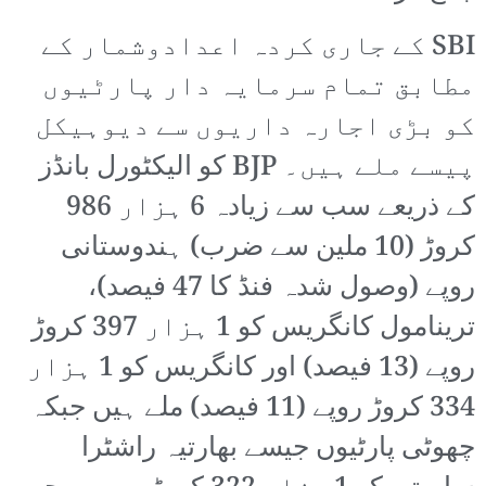
SBI کے جاری کردہ اعدادوشمار کے
مطابق تمام سرمایہ دار پارٹیوں
کو بڑی اجارہ داریوں سے دیوہیکل
پیسے ملے ہیں۔ BJP کو الیکٹورل بانڈز
کے ذریعے سب سے زیادہ 6 ہزار 986
کروڑ (10 ملین سے ضرب) ہندوستانی
روپے (وصول شدہ فنڈ کا 47 فیصد)،
ترینامول کانگریس کو 1 ہزار 397 کروڑ
روپے (13 فیصد) اور کانگریس کو 1 ہزار
334 کروڑ روپے (11 فیصد) ملے ہیں جبکہ
چھوٹی پارٹیوں جیسے بھارتیہ راشٹرا