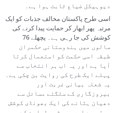
دیوہیکل ضیاع ثابت ہوا ہے۔
اسی طرح پاکستان مخالف جذبات کو ایک
مرتبہ پھر ابھار کر حمایت پیدا کرنے کی
کوشش کی جا رہی ہے۔ پچھلے 76
سالوں میں ہندوستانی حکمران
طبقہ اسی حکمت کو استعمال کرتا
آیا ہے اور یہ اب ہر انتخاب سے
پہلے ایک طرح کی روایت بن چکی ہے۔
یہ شعلہ بیانی غربت اور
بیروزگاری کے سلگتے مسائل سے
دھیان ہٹانے کی ایک بھونڈی کوشش
ہوتی ہے اور ہمیشہ بٹوارے کے