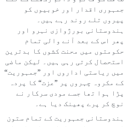
جمہوری اقدار اور خوبیوں کو
پیروں تلے روند رہے ہیں۔
ہندوستانی بورژوازی نہرو اور
پھر اس کے بعد آنے والی تمام
حکومتوں میں محنت کشوں کا بدترین
استحصال کرتی رہی ہیں۔ لیکن ماضی
میں ریاستی اداروں اور ”جمہوریت“
کے مکروہ چہروں پر ”عزت“ کا پردہ
پڑا ہوا تھا جسے مودی سرکار نے
نوچ کر پرے پھینک دیا ہے۔
ہندوستانی جمہوریت کے تمام ستون