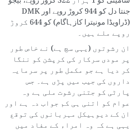
سامیتی کو 1 ہزار 322 کروڑ روپے، بیجو
جنتا دل کو 944 کروڑ روپے اور DMK
(ڈراویڈا مونیترا کازہاگام) کو 644 کروڑ
روپے ملے ہیں۔
ان رشوتوں (یہی سچ ہے) نے خاص طور
پر مودی سرکار کی کرپشن کو ننگا
کر دیا ہے جو مکمل طور پر سرمایہ
داروں کی جیب میں پڑی ہے۔ جس
پارٹی کو جتنی رشوت ملی ہے وہ
عوام کو اتنی ہی کم جواب دہ ہے اور
ان کے دیوہیکل مہربانوں کی توقع
یہی ہے کہ وہ امراء کے مفاد میں