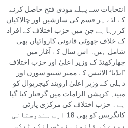
انتخابات سے پہلے مودی فتح حاصل کرنے
کے لئے ہر قسم کی سازشیں اور چالاکیاں
کر رہا ہے جن میں حزب اختلاف کے افراد
کے خلاف جھوٹی قانونی کاروائیاں بھی
شامل ہیں۔ اس سال کے آغاز میں
جھارکھنڈ کے وزیر اعلیٰ اور حزب اختلاف
’انڈیا‘ الائنس کے ممبر شیبو سورن اور
دہلی کے وزیر اعلیٰ ارویند کیجریوال کو
مبینہ کرپشن الزامات میں گرفتار کیا گیا
ہے۔ حزب اختلاف کی مرکزی پارٹی
کانگریس کو بھی 18 ارب ہندوستانی
روپے کا قانونی نوٹس انکم ٹیکس