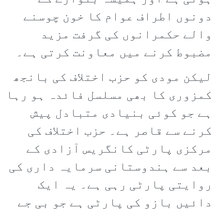
دونوں اطراف عوام کا خون چوسنے
والے حکمرانوں کی گرفت مزید
مضبوط کرنے میں معاونت کرتی ہے۔
لیکن مودی کو حزب اختلاف کی بانجھ
کمزوری کا بھی مسلسل فائدہ ہو رہا
ہے جو کوئی بنیادی متبادل پیش
کرنے سے قاصر ہے۔ حزب اختلاف کی
مرکزی پارٹی کانگریس آزادی کے
بعد سے ہندوستانی سرمایہ داری کی
روایتی پارٹی رہی ہے۔ یہ ایک
دائیں بازو کی پارٹی ہے جو بی جے