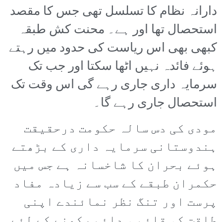
دارانہ نظام کا تسلسل تھی جس کا مقصد
استحصال تھا اور ہے۔ محنت کش طبقہ
کبھی بھی اس ریاست کی حدود میں رہتے
ہوئے فائدہ نہیں اٹھا سکتا اور جب تک
سرمایہ داری جاری رہے گی اس وقت تک
استحصال جاری رہے گا۔
مودی کی دس سالہ حکومت درحقیقت
ہندوستانی سرمایہ داری کے بڑھتے
ہوئے بحران کا شاخسانہ ہے جس میں
حکمران طبقے کے سب سے زیادہ مفاد
پرست اور تنگ نظر نمائندے اپنی
طاقت کو قائم و دائم رکھنے کے لئے