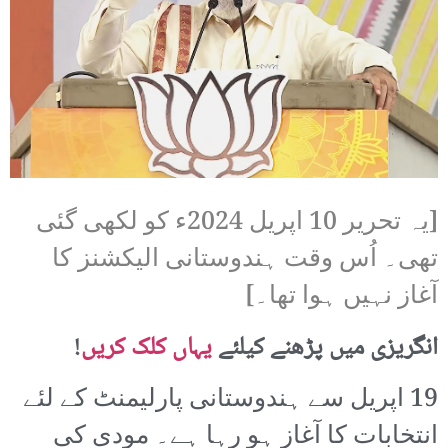
[یہ تحریر 10 اپریل 2024ء کو لکھی گئی
تھی۔ اُس وقت ہندوستانی الیکشنز کا
آغاز نہیں ہوا تھا۔]
انگریزی میں پڑھنے کیلئے
یہاں کلک کریں
!
19 اپریل سے ہندوستانی پارلیمنٹ کے لئے
انتخابات کا آغاز ہو رہا ہے۔ مودی کی