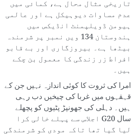
تاریخی مثال محال ہے، کمائی میں
عدم مساوات دیوہیکل ہے اور عالمی
ہیومن ڈویلپمنٹ انڈیکس میں
ہندوستان 134 ویں نمبر پر شرمندہ
بیٹھا ہے۔ بیروزگاری اور بے قابو
افراط زر زندگی کا معمول بن چکے
ہیں۔
امرا کی ثروت کا کوئی اندازہ نہیں جن کے
قہقہوں میں غربا کی چیخیں دب رہی
ہیں۔ دہلی کی جھونپڑ پٹیوں کو پچھلے
سال G20 اجلاس سے پہلے خالی کرا
لیا گیا تھا تاکہ مودی کو شرمندگی