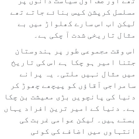
تھے اور صف اول سیاست دانوں پر
مسلسل کرپشن کیس بنائے جاتے تھے
لیکن اب اس سارے کھلواڑ میں بے
مثال تاریخی شدت آ چکی ہے۔
اس وقت مجموعی طور پر ہندوستان
جتنا امیر ہو چکا ہے اس کی تاریخ
میں مثال نہیں ملتی۔ یہ پرانے
سامراجی آقاؤں کو پیچھے چھوڑ کر
دنیا کی پانچویں بڑی معیشت بن چکا
ہے۔ دنیا کے امیر ترین افراد یہاں
بستے ہیں۔ لیکن عوامی غربت کی
انتہاوں میں اضافے کی کوئی