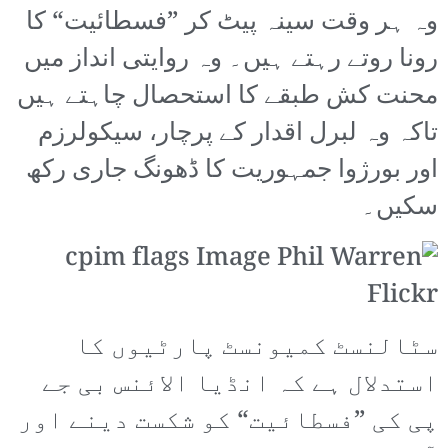
وہ ہر وقت سینہ پیٹ کر ”فسطائیت“ کا
رونا روتے رہتے ہیں۔ وہ روایتی انداز میں
محنت کش طبقے کا استحصال چاہتے ہیں
تاکہ وہ لبرل اقدار کے پرچار، سیکولرزم
اور بورژوا جمہوریت کا ڈھونگ جاری رکھ
سکیں۔
سٹالنسٹ کمیونسٹ پارٹیوں کا
استدلال ہے کہ انڈیا الائنس بی جے
پی کی ”فسطائیت“ کو شکست دینے اور