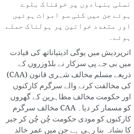
نسلی بنیادوں پر خوفناک بلوے
ہوئے جن میں کئی سو اموات ہوئیں
اور متعدد خواتین پر ہولناک حملے
ہوئے۔
اترپردیش میں یوگی ادیتیاناتھ کی قیادت
میں بی جے پی سرکار نے بلڈوزروں کے
ذریعے مسلم مخالف شہری قانون (CAA)
کی مخالفت کرنے والے سرگرم کارکنوں
اور حکومت مخالف مظاہرین کے گھروں
کو مسمار کر دیا۔ CAA مخالف سرگرم
کارکنوں کو مودی حکومت چُن چُن کر جبر
کا نشانہ بنا رہی ہے جن میں عمر خالد