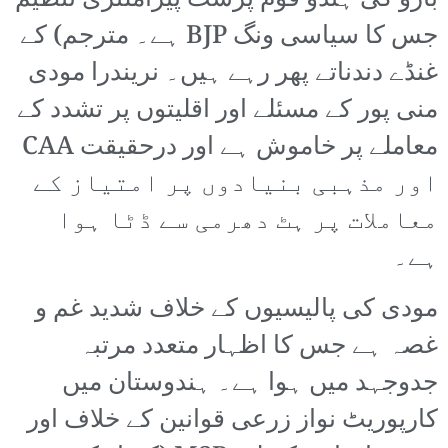
بازو کی ہندو قوم پرست پیراملٹری تنظیم
جس کا سیاسی ونگ BJP ہے۔ مترجم) کے
غنڈے دندناتے پھر رہے ہیں۔ نریندرا مودی
منی پور کے مسئلے اور اقلیتوں پر تشدد کے
معاملے پر خاموش ہے اور درحقیقت CAA
اور مذہبی بنیادوں پر امتیاز کے
معاملات پر ہٹ دھرمی سے ڈٹا ہوا
ہے۔
مودی کی پالیسیوں کے خلاف شدید غم و
غصہ ہے جس کا اظہار متعدد مرتبہ
جدوجہد میں ہوا ہے۔ ہندوستان میں
کارپوریٹ نواز زرعی قوانین کے خلاف اور