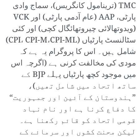
TMC (ترینامول کانگریس)، سماج وادی
پارٹی، AAP (عام آدمی پارٹی) اور VCK
(ویدوتھالائی چیروتھائگال کچی) اور کئی
سٹالنسٹ پارٹیاں (CPI، CPI-M،CPI-ML)
شامل ہیں۔ اس کا پروگرام یہ ہے کہ
مودی کی مخالفت کرنی ہے (اگرچہ اس
میں موجود کچھ پارٹیاں پہلے BJP کے
ساتھ اتحاد میں شامل تھیں)،
”ہندوستان کے آئین اور جمہوریت“
کا دفاع کرنا ہے اور نام نہاد
قومی اتحاد کو قائم رکھنا ہے۔
لیکن محنت کشوں اور سرمائے کے