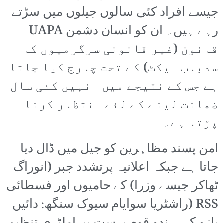
جیسے افراد کئی سالوں جیلوں میں سڑتے
رہے ہیں۔ ان کو انسان دشمن UAPA
قانون (غیر قانونی سرگرمیوں کا
سدباب ایکٹ) کے تحت چارج کیا جاتا
ہے جس کے نتیجے میں انہیں کئی سال
ضمانت لینے کے لئے انتظار کرنا
پڑتا ہے۔
امن پسند مظاہرین کو جیل میں ڈال دیا
جاتا ہے جبکہ اعلانیہ پرتشدد جبر (انوراگ
ٹھاکر جیسے وزرا) کے حامیوں اور فسطائی
RSS (راشٹریا سوایام سیوک سنگھ: دائیں