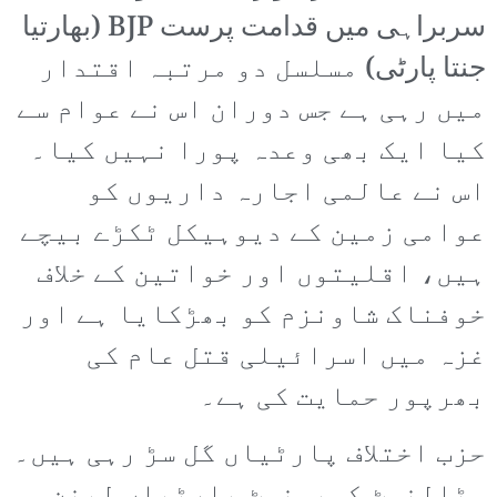
سربراہی میں قدامت پرست BJP (بھارتیا
جنتا پارٹی) مسلسل دو مرتبہ اقتدار
میں رہی ہے جس دوران اس نے عوام سے
کیا ایک بھی وعدہ پورا نہیں کیا۔
اس نے عالمی اجارہ داریوں کو
عوامی زمین کے دیوہیکل ٹکڑے بیچے
ہیں، اقلیتوں اور خواتین کے خلاف
خوفناک شاونزم کو بھڑکایا ہے اور
غزہ میں اسرائیلی قتل عام کی
بھرپور حمایت کی ہے۔
حزب اختلاف پارٹیاں گل سڑ رہی ہیں۔
سٹالنسٹ کمیونسٹ پارٹیاں لینن