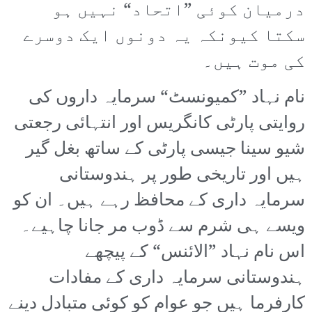
درمیان کوئی ”اتحاد“ نہیں ہو
سکتا کیونکہ یہ دونوں ایک دوسرے
کی موت ہیں۔
نام نہاد ”کمیونسٹ“ سرمایہ داروں کی
روایتی پارٹی کانگریس اور انتہائی رجعتی
شیو سینا جیسی پارٹی کے ساتھ بغل گیر
ہیں اور تاریخی طور پر ہندوستانی
سرمایہ داری کے محافظ رہے ہیں۔ ان کو
ویسے ہی شرم سے ڈوب مر جانا چاہیے۔
اس نام نہاد ”الائنس“ کے پیچھے
ہندوستانی سرمایہ داری کے مفادات
کارفرما ہیں جو عوام کو کوئی متبادل دینے