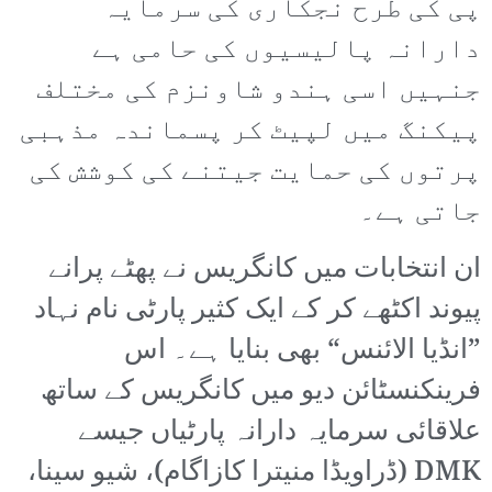
پی کی طرح نجکاری کی سرمایہ
دارانہ پالیسیوں کی حامی ہے
جنہیں اسی ہندو شاونزم کی مختلف
پیکنگ میں لپیٹ کر پسماندہ مذہبی
پرتوں کی حمایت جیتنے کی کوشش کی
جاتی ہے۔
ان انتخابات میں کانگریس نے پھٹے پرانے
پیوند اکٹھے کر کے ایک کثیر پارٹی نام نہاد
”انڈیا الائنس“ بھی بنایا ہے۔ اس
فرینکنسٹائن دیو میں کانگریس کے ساتھ
علاقائی سرمایہ دارانہ پارٹیاں جیسے
DMK (ڈراویڈا منیترا کازاگام)، شیو سینا،