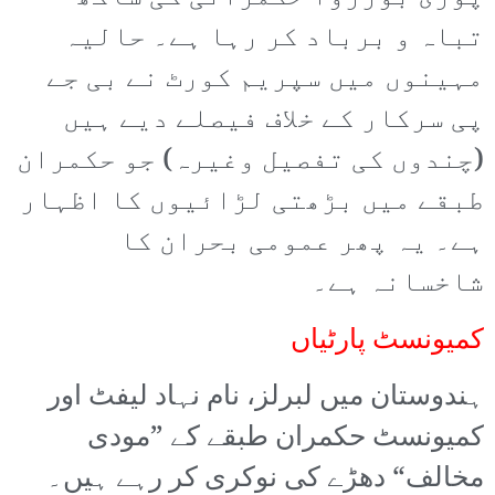
تباہ و برباد کر رہا ہے۔ حالیہ
مہینوں میں سپریم کورٹ نے بی جے
پی سرکار کے خلاف فیصلے دیے ہیں
(چندوں کی تفصیل وغیرہ) جو حکمران
طبقے میں بڑھتی لڑائیوں کا اظہار
ہے۔ یہ پھر عمومی بحران کا
شاخسانہ ہے۔
کمیونسٹ پارٹیاں
ہندوستان میں لبرلز، نام نہاد لیفٹ اور
کمیونسٹ حکمران طبقے کے ”مودی
مخالف“ دھڑے کی نوکری کر رہے ہیں۔