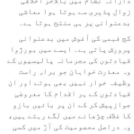
دارانہ نظام میں بالآخر اخلاقی
زوال پذیری سے ہوتا ہوا معاشی
بدعنوانی پر ہی منتج ہوتا ہے۔
کج فہمی کی آغوش میں بدعنوانی
پرورش پاتی ہے۔ ایسے میں بورژوا
قیادتوں کی مجرمانہ پالیسیوں کے
وہ معذرت خواہان جو براہِ راست
وظیفہ خوار نہیں بھی ہوتے اور ان
قیادتوں کے ہر اقدام کا معروضی
جوازپیش کر کے ان پر بائیں بازو
کا غلاف چڑھانے میں لگے رہتے ہیں،
وہ دراصل معصومیت کی آڑ میں کسی