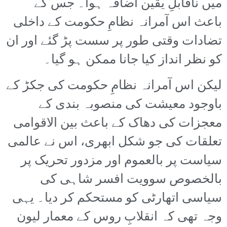
میں ناقابلِ یقین اضافہ ہوا۔ جس کے
باعث اس آمرانہ نظامِ حکومت کے داخلی
تضادات وقتی طور پر سست پڑ گئے اور ان
کو نظر انداز کیا جانا ممکن ہو گیا۔
لیکن اس آمرانہ نظامِ حکومت کی جکڑ کے
باوجود معیشت کی منصوبہ بندی کے
معجزات کی دھاک کے باعث بین الاقوامی
تعلقات کی جو شکل ابھری، اس نے عالمی
سیاست پر بالعموم اور مزدور تحریک پر
بالخصوص سوویت افسر شاہی کی
سیاسی اتھارٹی کو مستحکم کر دیا۔ یہی
وجہ تھی کہ انقلابِ روس کے معمار لیون