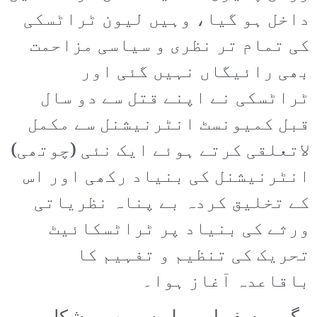
داخل ہو گیا، وہیں لیون ٹراٹسکی
کی تمام تر نظری و سیاسی مزاحمت
بھی رائیگاں نہیں گئی اور
ٹراٹسکی نے اپنے قتل سے دو سال
قبل کمیونسٹ انٹرنیشنل سے مکمل
لاتعلقی کرتے ہوئے ایک نئی (چوتھی)
انٹرنیشنل کی بنیاد رکھی اور اس
کے تخلیق کردہ بے پناہ نظریاتی
ورثے کی بنیاد پر ٹراٹسکائیٹ
تحریک کی تنظیم و تفہیم کا
باقاعدہ آغاز ہوا۔