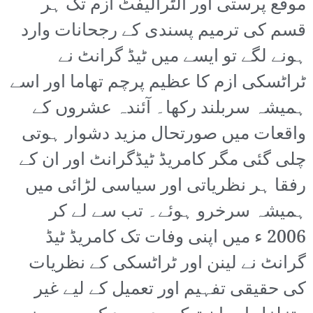
موقع پرستی اور الٹرالیفٹ ازم تک ہر
قسم کی ترمیم پسندی کے رجحانات وارد
ہونے لگے تو ایسے میں ٹیڈ گرانٹ نے
ٹراٹسکی ازم کا عظیم پرچم تھاما اور اسے
ہمیشہ سربلند رکھا۔ آئندہ عشروں کے
واقعات میں صورتحال مزید دشوار ہوتی
چلی گئی مگر کامریڈ ٹیڈگرانٹ اور ان کے
رفقا ہر نظریاتی اور سیاسی لڑائی میں
ہمیشہ سرخرو ہوئے۔ تب سے لے کر
2006 ء میں اپنی وفات تک کامریڈ ٹیڈ
گرانٹ نے لینن اور ٹراٹسکی کے نظریات
کی حقیقی تفہیم اور تعمیل کے لیے غیر