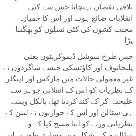
تلافی نقصان پہنچایا جس سے کئی
انقلابات ضائع ہوئے اور اس کا خمیازہ
محنت کشوں کی کئی نسلوں کو بھگتنا
پڑا۔
جس طرح سوشل ڈیموکریٹوں یعنی
پلیخانوف اور کاؤتسکی جیسے شاگردوں نے
غیر معمولی حالات میں مارکس اور اینگلز
کے نظریات کو اس کے انقلابی جوہر سے
علیحدہ کر کے کند کردیا تھا، بالکل ویسے
ہی سٹالن اور اس کے حواریوں نے لینن کے
نظریاتی ورثے کو اتنا مسخ کیا کہ وہ
سٹالنزم کی شکل میں معیاری طور پر اپنے