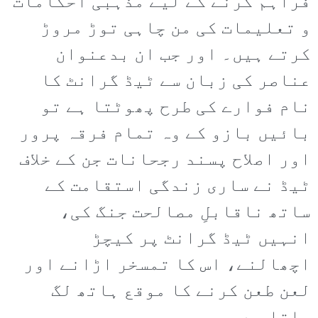
فراہم کرنے کے لیے مذہبی احکامات
و تعلیمات کی من چاہی توڑ مروڑ
کرتے ہیں۔ اور جب ان بدعنوان
عناصر کی زبان سے ٹیڈ گرانٹ کا
نام فوارے کی طرح پھوٹتا ہے تو
بائیں بازو کے وہ تمام فرقہ پرور
اور اصلاح پسند رجحانات جن کے خلاف
ٹیڈ نے ساری زندگی استقامت کے
ساتھ ناقابلِ مصالحت جنگ کی،
انہیں ٹیڈ گرانٹ پر کیچڑ
اچھالنے، اس کا تمسخر اڑانے اور
لعن طعن کرنے کا موقع ہاتھ لگ