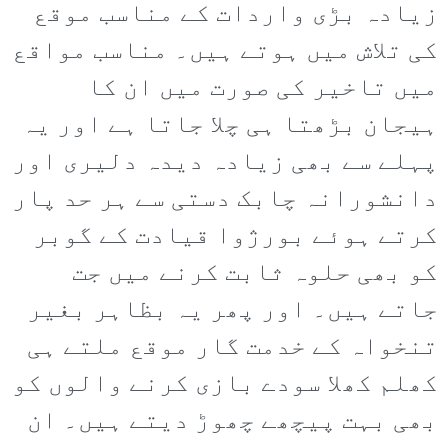
زیادہ بڑی واردات کے مناسب موقع
کی تلاش میں ہوتے ہیں۔ مناسب مواقع
میں تاخیر کی صورت میں ان کا
ہیجان بڑھتا ہی چلا جاتا ہے اور یہ
پہلے سے بھی زیادہ دیدہ دلیری اور
دانشورانہ چابک دستی سے ہر حد پار
کرتے ہوئے بورژوا قیادت کے گوبر
کو بھی حلوہ ثابت کرنے میں جت
جاتے ہیں۔ اور پھر یہ بظاہر بغیر
تنخواہ کے خدمت گار موقع ملتے ہی
کھلم کھلا سودے بازی کرنے والوں کو
بھی بہت پیچھے چھوڑ دیتے ہیں۔ ان