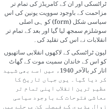
ٹراٹسکی اور ان کے کامریڈز کی تمام تر
مزاحمت کے باوجود سوویت یونین کی اس
سیاسی شکل (form) کو ہی اصلی
سوشلزم سمجھ لیا گیا اور بعد کے تمام تر
انقلابات نے اس کی تقلید کی۔
لیون ٹراٹسکی کے لاکھوں انقلابی ساتھیوں
کو اس کے خاندان سمیت موت کے گھاٹ
اتار کر بالآخر 1940ء میں اسے بھی شہید
کر دیا گیا۔ یوں جہاں تاریخ کا
عظیم ترین انقلاب اپنی تمام تر
معاشی فتوحات کے باوجود سیاسی
زوال پذیری کے فیصلہ کن مرحلے میں