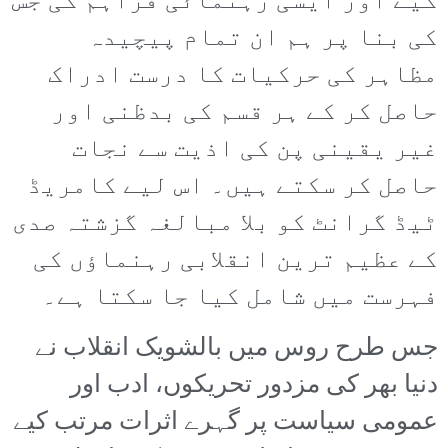
کیے اور ایسی رہنمائی فراہم کی جس
کی بنا پر ہم ان تمام پیچیدہ
مظاہر کی حرکیات کا درست ادراک
حاصل کر کے ہر قسم کی بدظنی اور
غیر یقینی پن کی اذیت سے نجات
حاصل کر سکتے ہیں۔ اس لیے کامریڈ
ٹیڈ گرانٹ کو بلا مبالغہ گزشتہ صدی
کے عظیم ترین انقلابی رہنماؤں کی
فہرست میں شامل کیا جا سکتا ہے۔
جس طرح روس میں بالشویک انقلاب نے
دنیا بھر کی مزدور تحریکوں، ادب اور
عمومی سیاست پر گہرے اثرات مرتب کیے