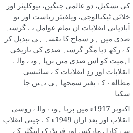
کی تشکیل، دو عالمی جنگیں، نیوکلیئر اور
خلائی ٹیکنالوجی، ویلفیئر ریاست اور نو
آبادیاتی انقلابات ان تمام عوامل نے گزشتہ
صدی میں ہر سماج کا نقشہ ہی تبدیل کر
کے رکھ دیا مگر گزشتہ صدی کی تاریخی
اہمیت کو اس صدی میں برپا ہونے والے
انقلابات اور ردِ انقلابات کے سائنسی
مطالعے کے بغیر سمجھا ہی نہیں جا
سکتا۔
اکتوبر 1917ء میں برپا ہونے والے روسی
انقلاب اور بعد ازاں 1949ء کے چینی انقلاب
سے کارل مارکس اور فریڈرک اینگلز کے