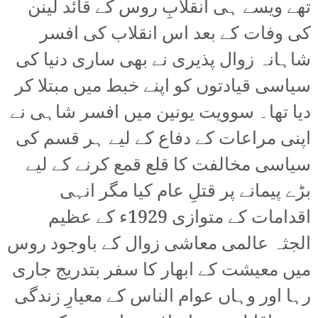
تھے ویسے ہی انقلابِ روس کے قائد لینن
کی وفات کے بعد اس انقلاب کی افسر
شاہانہ زوال پذیری نے بھی ساری دنیا کی
سیاسی قیادتوں کو اپنے خبط میں مبتلا کر
دیا تھا۔ سوویت یونین میں افسر شاہی نے
اپنی مراعات کے دفاع کے لیے ہر قسم کی
سیاسی مخالفت کا قلع قمع کرنے کے لیے
بڑے پیمانے پر قتلِ عام کیا مگر انہی
اقدامات کے متوازی 1929ء کے عظیم
الجثہ عالمی معاشی زوال کے باوجود روس
میں معیشت کے ابھار کا سفر بتدریج جاری
رہا اور وہاں عوام الناس کے معیارِ زندگی