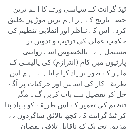
ٹیڈ گرانٹ کے سیاسی ورثے کا اہم ترین
حصہ تاریخ کے ہر اہم ترین موڑ پر تخلیق
کردہ اس کے تناظر اور انقلابی تنظیم کی
حکمتِ عملی کی ترتیب و تدوین پر
مشتمل ہے۔ بالخصوص اسے روایتی
پارٹیوں میں کام (انٹرازم) کی پالیسی کے
ماہر کے طور پر یاد کیا جاتا ہے۔ ہم اس
طریقہ کار کی اساس اور حرکیات پر آگے
چل کر تفصیل سے بات کریں گے۔ مگر
تنظیم کی تعمیر کے اس طریقے کو بنیاد بنا
کر ٹیڈ گرانٹ کے کچھ نالائق شاگردوں نے
مزدور تحریک کو ناقابلِ تلافی نقصان