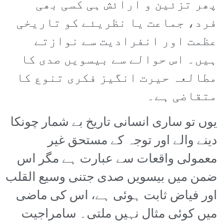
پھر تزئین و آرائش ہی کسی بھی
فرد، جماعت یا نظریئے کو تاریخی
عظمت اور انفرادیت سے نوازتے
ہیں۔ اس حوالے سے بیسویں صدی کا
مطالعہ حیرت انگیز فکری تنوع کا
متقاضی ہے۔
یوں تو ساری انسانی تاریخ بے شمار چونکا
دینے والے اور توجہ کے مستحق غیر
معمولی واقعات سے عبارت ہے مگر اس
ضمن میں بیسویں صدی جتنی وسیع القلب
اور فیاض ثابت ہوئی ہے، اس کی ماضی
میں کوئی مثال نہیں ملتی۔ سامراجیت