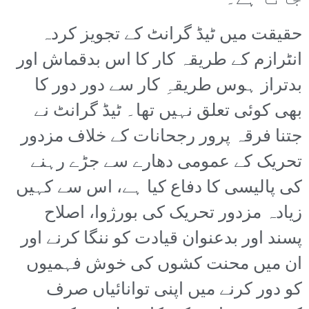
جاتا ہے۔
حقیقت میں ٹیڈ گرانٹ کے تجویز کردہ
انٹرازم کے طریقہ کار کا اس بدقماش اور
بدتراز ہوس طریقہِ کار سے دور دور کا
بھی کوئی تعلق نہیں تھا۔ ٹیڈ گرانٹ نے
جتنا فرقہ پرور رجحانات کے خلاف مزدور
تحریک کے عمومی دھارے سے جڑے رہنے
کی پالیسی کا دفاع کیا ہے، اس سے کہیں
زیادہ مزدور تحریک کی بورژوا، اصلاح
پسند اور بدعنوان قیادت کو ننگا کرنے اور
ان میں محنت کشوں کی خوش فہمیوں
کو دور کرنے میں اپنی توانائیاں صرف