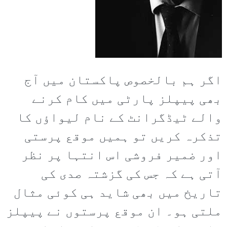
اگر ہم بالخصوص پاکستان میں آج
بھی پیپلز پارٹی میں کام کرنے
والے ٹیڈگرانٹ کے نام لیواؤں کا
تذکرہ کریں تو ہمیں موقع پرستی
اور ضمیر فروشی اس انتہا پر نظر
آتی ہے کہ جس کی گزشتہ صدی کی
تاریخ میں بھی شاید ہی کوئی مثال
ملتی ہو۔ ان موقع پرستوں نے پیپلز