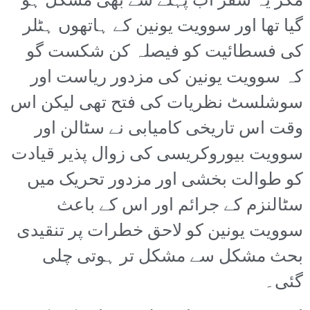
مگر یہ سفر اب پہلے سے بھی مشکل ہو
گیا تھا اور سوویت یونین کے ہاتھوں ہٹلر
کی فسطائیت کو فیصلہ کن شکست گو
کہ سوویت یونین کی مزدور ریاست اور
سوشلسٹ نظریات کی فتح تھی لیکن اس
وقت اس تاریخی کامیابی نے سٹالن اور
سوویت بیوروکریسی کی زوال پذیر قیادت
کو طوالت بخشی اور مزدور تحریک میں
سٹالنزم کے جرائم اور اس کے باعث
سوویت یونین کو لاحق خطرات پر تنقیدی
بحث مشکل سے مشکل تر ہوتی چلی
گئی۔