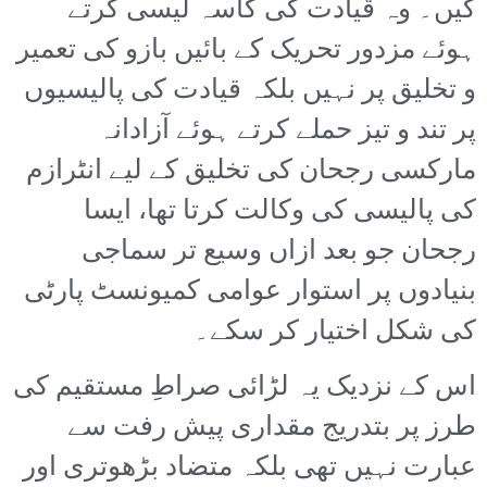
کیں۔ وہ قیادت کی کاسہ لیسی کرتے
ہوئے مزدور تحریک کے بائیں بازو کی تعمیر
و تخلیق پر نہیں بلکہ قیادت کی پالیسیوں
پر تند و تیز حملے کرتے ہوئے آزادانہ
مارکسی رجحان کی تخلیق کے لیے انٹرازم
کی پالیسی کی وکالت کرتا تھا، ایسا
رجحان جو بعد ازاں وسیع تر سماجی
بنیادوں پر استوار عوامی کمیونسٹ پارٹی
کی شکل اختیار کر سکے۔
اس کے نزدیک یہ لڑائی صراطِ مستقیم کی
طرز پر بتدریج مقداری پیش رفت سے
عبارت نہیں تھی بلکہ متضاد بڑھوتری اور