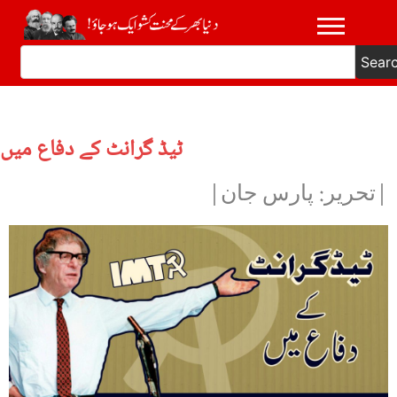
Sear
ٹیڈ گرانٹ کے دفاع میں
|تحریر: پارس جان|