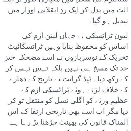
الٹ میں بدل کر ایک ردِ انقلابی اوزار میں
تبدیل ہو گیا۔
لیون ٹراٹسکی نے جہاں لینن ازم کی
اساس کو محفوظ بنایا وہیں ٹراٹسکائیٹ
تحریک کے نوسربازوں نے اسے مضحکہ خیز
حد تک مسخ ہی نہیں بلکہ تہس نہس کر
کے رکھ دیا۔ ٹیڈ گرانٹ نے تاریخ کے دھارے
کے خلاف لڑتے ہوئے ٹراٹسکی ازم کے
عظیم ورثے کو اگلی نسل کو منتقل تو کر
دیا مگر اب اسے بھی تاریخی ارتقا کے اس
المناک قانون کی بھینٹ چڑھنا پڑ رہا ہے