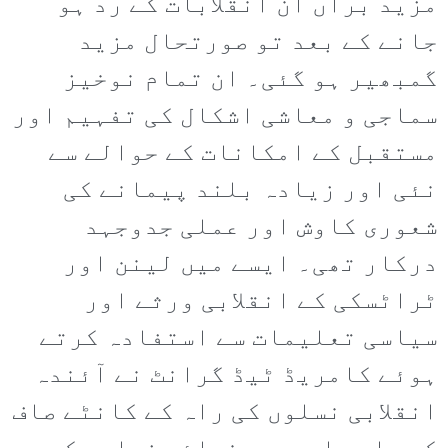
مزید برآں ان انقلابات کے رد ہو
جانے کے بعد تو صورتحال مزید
گمبھیر ہو گئی۔ ان تمام نوخیز
سماجی و معاشی اشکال کی تفہیم اور
مستقبل کے امکانات کے حوالے سے
نئی اور زیادہ بلند پیمانے کی
شعوری کاوش اور عملی جدوجہد
درکار تھی۔ ایسے میں لینن اور
ٹراٹسکی کے انقلابی ورثے اور
سیاسی تعلیمات سے استفادہ کرتے
ہوئے کامریڈ ٹیڈ گرانٹ نے آئندہ
انقلابی نسلوں کی راہ کے کانٹے صاف