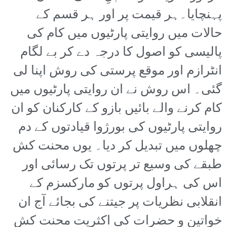
پہنچایا۔ہر قیمت پر اور ہر قسم کے
حالات میں روایتی پارٹیوں میں کام کی
پالیسی کو اصول کا درجہ دے کر بے لگام
انٹرازم اور موقع پرستی کی روش اپنا لی
گئی۔ اس روش نے ان روایتی پارٹیوں میں
کام کرنے والے بائیں بازو کے کارکنان کو ان
روایتی پارٹیوں کی بورژوا قیادتوں کے دم
چھلوں میں تبدیل کر دیا۔ یوں محنت کش
طبقے کی وسیع تر پرتوں تک رسائی اور
اس کی ہراول پرتوں کو مارکسزم کے
انقلابی نظریات پر جیتنے کی بجائے آج ان
خواتین و حضرات کی اکثریت محنت کش