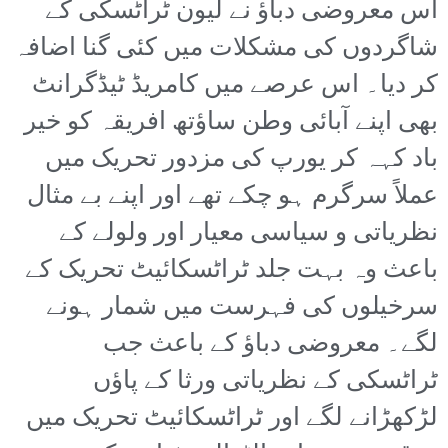
اس معروضی دباؤ نے لیون ٹراٹسکی کے
شاگردوں کی مشکلات میں کئی گنا اضافہ
کر دیا۔ اس عرصے میں کامریڈ ٹیڈگرانٹ
بھی اپنے آبائی وطن ساؤتھ افریقہ کو خیر
باد کہہ کر یورپ کی مزدور تحریک میں
عملاً سرگرم ہو چکے تھے اور اپنے بے مثال
نظریاتی و سیاسی معیار اور ولولے کے
باعث وہ بہت جلد ٹراٹسکائیٹ تحریک کے
سرخیلوں کی فہرست میں شمار ہونے
لگے۔ معروضی دباؤ کے باعث جب
ٹراٹسکی کے نظریاتی ورثا کے پاؤں
لڑکھڑانے لگے اور ٹراٹسکائیٹ تحریک میں