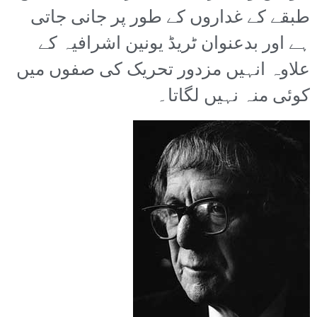
طبقے کے غداروں کے طور پر جانی جاتی
ہے اور بدعنوان ٹریڈ یونین اشرافیہ کے
علاوہ انہیں مزدور تحریک کی صفوں میں
کوئی منہ نہیں لگاتا۔