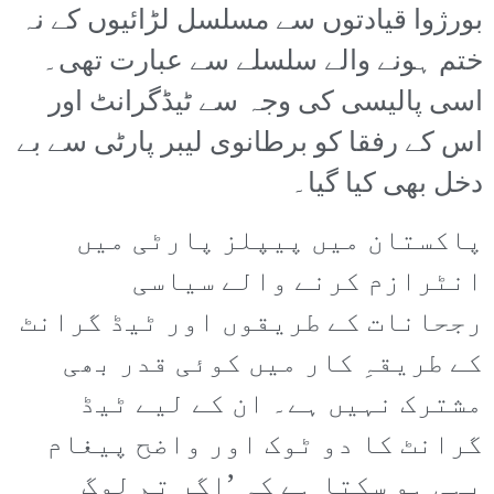
بورژوا قیادتوں سے مسلسل لڑائیوں کے نہ
ختم ہونے والے سلسلے سے عبارت تھی۔
اسی پالیسی کی وجہ سے ٹیڈگرانٹ اور
اس کے رفقا کو برطانوی لیبر پارٹی سے بے
دخل بھی کیا گیا۔
پاکستان میں پیپلز پارٹی میں
انٹرازم کرنے والے سیاسی
رجحانات کے طریقوں اور ٹیڈ گرانٹ
کے طریقہِ کار میں کوئی قدر بھی
مشترک نہیں ہے۔ ان کے لیے ٹیڈ
گرانٹ کا دو ٹوک اور واضح پیغام
یہی ہو سکتا ہے کہ ’اگر تم لوگ