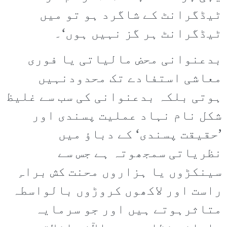
ٹیڈگرانٹ کے شاگرد ہو تو میں
ٹیڈگرانٹ ہر گز نہیں ہوں‘۔
بدعنوانی محض مالیاتی یا فوری
معاشی استفادے تک محدودنہیں
ہوتی بلکہ بدعنوانی کی سب سے غلیظ
شکل نام نہاد عملیت پسندی اور
’حقیقت پسندی‘ کے دباؤ میں
نظریاتی سمجھوتہ ہے جس سے
سینکڑوں یا ہزاروں محنت کش براہِ
راست اور لاکھوں کروڑوں بالواسطہ
متاثرہوتے ہیں اور جو سرمایہ