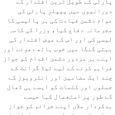
پارٹی کے طویل ترین اقتدار کے
دورانیوں میں پیپلز پارٹی کی
عوام دشمن قیادت کی ہر پالیسی کا
مجرمانہ دفاع کیا، وزرا کی کاسہ
لیسی کی اور اس کے عوض اقتدار کی
بہتی گنگا میں خوب ہاتھ دھوئے اور
اپنے ہر مزدور دشمن اقدام کو جواز
فراہم کرنے کے لیے ٹیڈ گرانٹ کے
چند ایک مضامین اور انٹرویوز کے
جملوں اور کلمات کو ایسے ہی ڈھال
کے طور پر استعمال کیا جیسے
بدکردار ملاں اپنے جرائم کو جواز