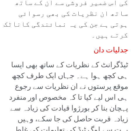
کی اس ضمیر فروشی سے ان کے ساتھ
ساتھ ان نظریات کی بھی رسوائی
ہوتی ہے جن کی یہ نمائندگی کاناٹک
کرتے ہیں۔
جدلیات دان
ٹیڈگرانٹ کے نظریات کے ساتھ بھی ایسا
ہی کچھ ہوا ہے۔ جہاں ایک طرف کچھ
موقع پرستوں نے ان نظریات سے رجوع
ہی اس لیے کیا تا کہ مخصوص اور منفرد
پہچان بنا کر بورژوا قیادت کی زیادہ سے
زیادہ قربت حاصل کی جا سکے، وہیں
بہت سے لوگ ٹیڈ کی تعلیمات کی غلط