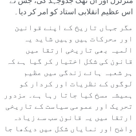
متزلزل اور ان تھک جدوجہد کی، جس نے
اس عظیم انقلابی استاد کو امر کر دیا۔
مگر جہاں تاریخ کے اپنے قوانین
اور محرکات ہیں وہیں شاید یہ
المیہ بھی تاریخی ارتقا میں
قانون کی شکل اختیار کر گیا ہے کہ
ہر شعبہ ہائے زندگی میں عظیم
لوگوں کے نظریات اور کردار کو
ہمیشہ مسخ کیا جاتا رہا ہے۔ مزدور
تحریک اور عمومی سیاست کے تاریخی
ارتقا میں یہ قانون سب سے زیادہ
واضح اور نمایاں شکل میں دیکھا جا