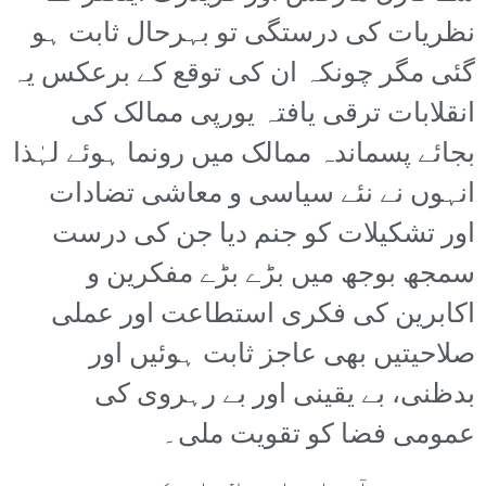
نظریات کی درستگی تو بہرحال ثابت ہو
گئی مگر چونکہ ان کی توقع کے برعکس یہ
انقلابات ترقی یافتہ یورپی ممالک کی
بجائے پسماندہ ممالک میں رونما ہوئے لہٰذا
انہوں نے نئے سیاسی و معاشی تضادات
اور تشکیلات کو جنم دیا جن کی درست
سمجھ بوجھ میں بڑے بڑے مفکرین و
اکابرین کی فکری استطاعت اور عملی
صلاحیتیں بھی عاجز ثابت ہوئیں اور
بدظنی، بے یقینی اور بے رہروی کی
عمومی فضا کو تقویت ملی۔