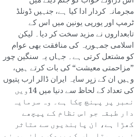
اس ڈراؤنے خواب کو جنم دینے میں
مجرمانہ کردار ادا کیا ہے، جنہیں ڈونلڈ
ٹرمپ اور یورپی یونین میں اس کے
تابعداروں نے مزید سخت کر دیا۔ لیکن
اسلامی جمہوریہ کی منافقت بھی عوام
کو مشتعل کرتی ہے۔ جہاں یہ سنگین چور
”مزاحمتی معیشت“ کی بات کرتے ہیں،
وہیں ان کے زیِر سایہ ایران ڈالر ارب پتیوں
کی تعداد کے لحاظ سے دنیا میں 14ویں
نمبر پر پہنچ چکا ہے۔ وہ سرمایہ
دار طبقہ جو اس نظام کے پیچھے
کھڑا ہے، ان پابندیوں سے متاثر
نہیں ہوتا۔ اس کے برعکس، انہوں نے