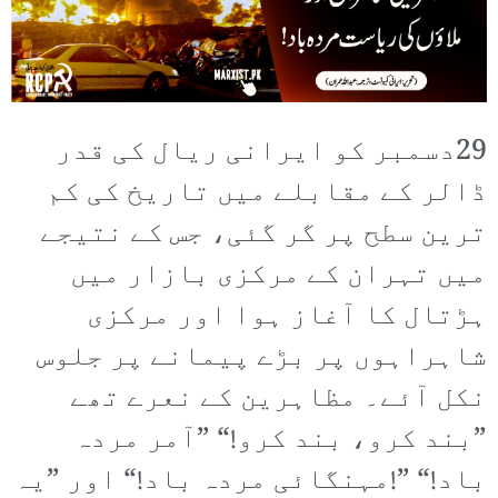
29دسمبر کو ایرانی ریال کی قدر
ڈالر کے مقابلے میں تاریخ کی کم
ترین سطح پر گر گئی، جس کے نتیجے
میں تہران کے مرکزی بازار میں
ہڑتال کا آغاز ہوا اور مرکزی
شاہراہوں پر بڑے پیمانے پر جلوس
نکل آئے۔ مظاہرین کے نعرے تھے
”بند کرو، بند کرو!“ ”آمر مردہ
باد!“ ”!مہنگائی مردہ باد!“ اور ”یہ