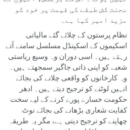
محنت کش طبقے کی قیمت پر خود کو
مزید امیر کیا ہے۔
نظام پرستوں کے چلائے گئے مالیاتی
اسکیموں کے اسکینڈل مسلسل سامنے آتے
رہتے ہیں۔ اسی دوران وہ وسیع ریاستی
شعبے کو اپنی ذاتی جاگیر سمجھتے ہیں۔
وہ کارخانوں کو واقعی چلانے کی بجائے
انہیں لوٹنے کو ترجیح دیتے ہیں۔ ادھر
حکومت خسارے پورے کرنے کے لیے سخت
کفایت شعاری بڑھانے کی بجائے نوٹ
چھاپنے کو ترجیح دیتی ہے، مگر یہ طریقہ