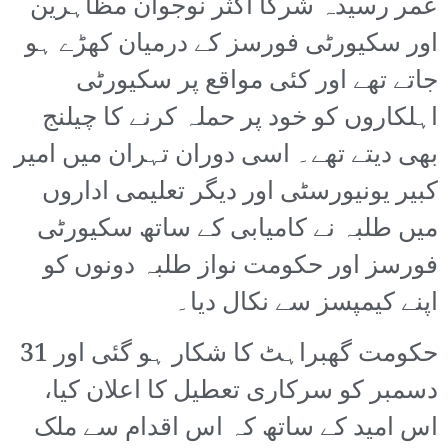
عمر رسیدہ شرکا اکثر نوجوان مظاہرین
اور سکیورٹی فورسز کے درمیان کھڑے ہو
جاتے تھے اور کئی مواقع پر سکیورٹی
اہلکاروں کو خود پر حملہ کرنے کا چیلنج
بھی دیتے تھے۔ اسی دوران تہران میں امیر
کبیر یونیورسٹی اور دیگر تعلیمی اداروں
میں طلبہ نے کامیابی کے ساتھ سکیورٹی
فورسز اور حکومت نواز طلبہ دونوں کو
اپنے کیمپسز سے نکال دیا۔
حکومت گھبراہٹ کا شکار ہو گئی اور 31
دسمبر کو سرکاری تعطیل کا اعلان کیا،
اس امید کے ساتھ کہ اس اقدام سے ملک