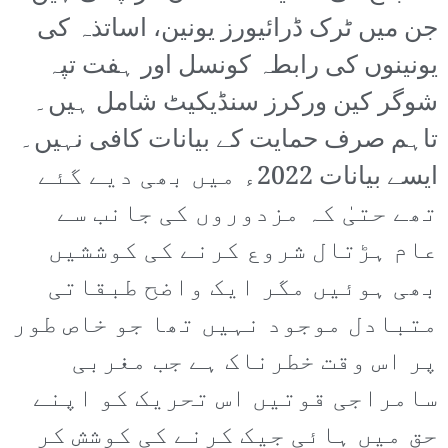
جن میں ٹرک ڈرائیورز یونین، اساتذہ کی
یونینوں کی رابطہ کونسل اور ہفت تپہ
شوگر کین ورکرز سنڈیکیٹ شامل ہیں۔
تاہم صرف حمایت کے بیانات کافی نہیں۔
ایسے بیانات 2022ء میں بھی دیے گئے
تھے حتیٰ کہ مزدوروں کی جانب سے
عام ہڑتال شروع کرنے کی کوششیں
بھی ہوئیں مگر ایک واضح طبقاتی
متبادل موجود نہیں تھا جو خاص طور
پر اس وقت خطرناک ہے جب مغربی
سامراجی قوتیں اس تحریک کو اپنے
حق میں ہائی جیک کرنے کی کوشش کر