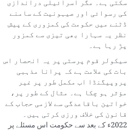
سکتی ہے۔ مگر اسرائیلی دراندازی
کی رسوائی اور صیہونیت کے سامنے
ڈٹنے میں حکومت کی کمزوری کے پیش
نظر یہ سہارا بھی تیزی سے کمزور
پڑ رہا ہے۔
سیکولر قوم پرستی پر یہ انحصار اس
بات کی علامت ہے کہ پرانا مذہبی
پروپیگنڈا اب مکمل طور پر غیر
مؤثر ہو چکا ہے۔ مثال کے طور پر،
خواتین باقاعدگی سے لازمی حجاب کے
قانون کی خلاف ورزی کرتی ہیں۔
2022ء کے بعد سے حکومت اس مسئلے پر