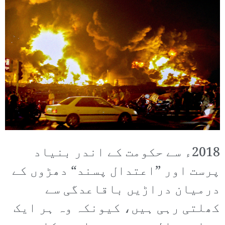
2018ء سے حکومت کے اندر بنیاد
پرست اور ”اعتدال پسند“ دھڑوں کے
درمیان دراڑیں باقاعدگی سے
کھلتی رہی ہیں، کیونکہ وہ ہر ایک