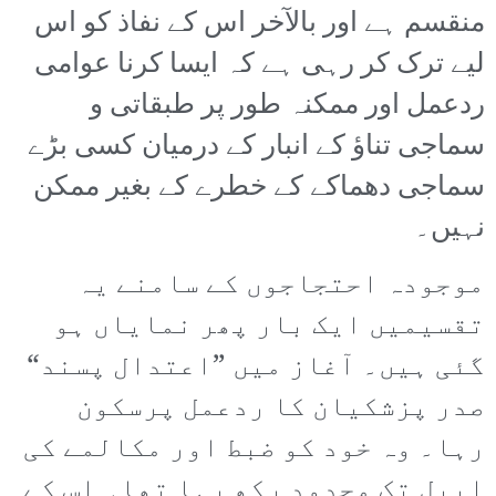
منقسم ہے اور بالآخر اس کے نفاذ کو اس
لیے ترک کر رہی ہے کہ ایسا کرنا عوامی
ردعمل اور ممکنہ طور پر طبقاتی و
سماجی تناؤ کے انبار کے درمیان کسی بڑے
سماجی دھماکے کے خطرے کے بغیر ممکن
نہیں۔
موجودہ احتجاجوں کے سامنے یہ
تقسیمیں ایک بار پھر نمایاں ہو
گئی ہیں۔ آغاز میں ”اعتدال پسند“
صدر پزشکیان کا ردعمل پرسکون
رہا۔ وہ خود کو ضبط اور مکالمے کی
اپیل تک محدود رکھ رہا تھا۔ اس کے