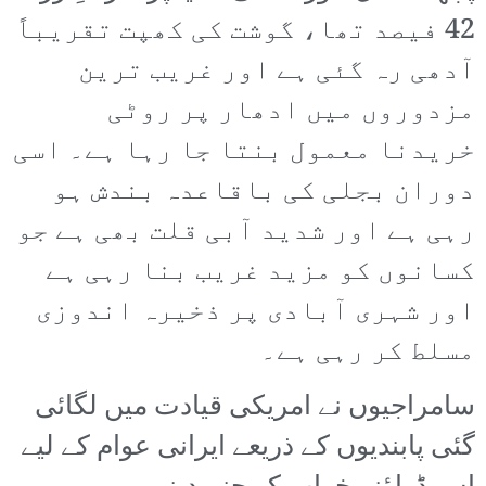
42 فیصد تھا، گوشت کی کھپت تقریباً
آدھی رہ گئی ہے اور غریب ترین
مزدوروں میں ادھار پر روٹی
خریدنا معمول بنتا جا رہا ہے۔ اسی
دوران بجلی کی باقاعدہ بندش ہو
رہی ہے اور شدید آبی قلت بھی ہے جو
کسانوں کو مزید غریب بنا رہی ہے
اور شہری آبادی پر ذخیرہ اندوزی
مسلط کر رہی ہے۔
سامراجیوں نے امریکی قیادت میں لگائی
گئی پابندیوں کے ذریعے ایرانی عوام کے لیے