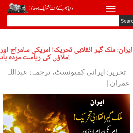
Sear
ایران: ملک گیر انقلابی تحریک! امریکی سامراج اور
ملاؤں کی ریاست مردہ باد!
|تحریر: ایرانی کمیونسٹ، ترجمہ: عبداللہ
عمران|