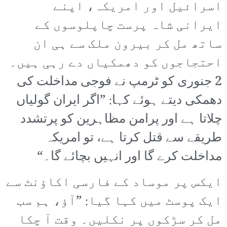
اسرائیل اور امریکہ، اپنے
ایرانی شاہ پرست چاپلوسوں کے
ساتھ مل کر بیرون ملک سے ہی ان
احتجاجوں کو دھمکیاں دے رہی ہیں۔
2 جنوری کو ٹرمپ نے فوجی مداخلت کی
دھمکی دیتے ہوئے کہا: ”اگر ایران گولیاں
چلاتا ہے اور پرامن مظاہرین کو پرتشدد
طریقے سے قتل کرتا ہے، تو امریکہ
مداخلت کرے گا اور انہیں بچائے گا۔“
ایکس پر موساد کے فارسی اکاؤنٹ سے
ایک پوسٹ میں کہا گیا: ”آؤ، ہم سب
مل کر سڑکوں پر نکلیں۔ وقت آ چکا