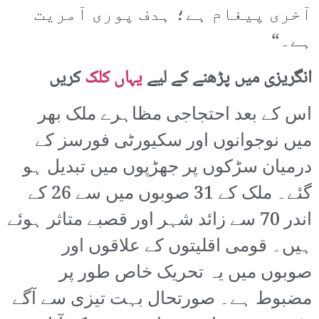
آخری پیغام ہے؛ ہدف پوری آمریت
ہے۔“
انگریزی میں پڑھنے کے لیے
یہاں کلک
کریں
اس کے بعد احتجاجی مظاہرے ملک بھر
میں نوجوانوں اور سکیورٹی فورسز کے
درمیان سڑکوں پر جھڑپوں میں تبدیل ہو
گئے۔ ملک کے 31 صوبوں میں سے 26 کے
اندر 70 سے زائد شہر اور قصبے متاثر ہوئے
ہیں۔ قومی اقلیتوں کے علاقوں اور
صوبوں میں یہ تحریک خاص طور پر
مضبوط ہے۔ صورتحال بہت تیزی سے آگے