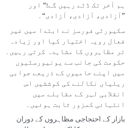
ہم آخر تک ڈٹے رہیں گے!“ اور
”آزادی، آزادی، آزادی“۔
سکیورٹی فورسز نے ابتدا میں غیر
فعال رویہ اختیار کیا اور زیادہ
تر مظاہروں کا مشاہدہ کرتی رہیں۔
حکومت کی جانب سے یونیورسٹیوں
میں اپنے حامیوں کے ذریعے جوابی
ریلیاں نکالنے کی کوششیں اس
انقلابی لہر کے مقابلے میں
انتہائی کمزور ثابت ہوئیں۔
بازار کے احتجاجی مظاہروں کے دوران