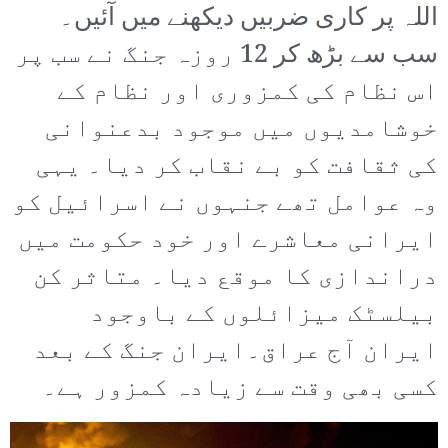
اللہ پر کاری ضربیں دیکھنے میں آئیں۔
سب سے بڑھ کر 12 روزہ جنگ نے سب پر
اس نظام کی کمزوری اور نظام کے
خوشامدیوں میں موجود بدعنوانی
کی ثقافت کو بے نقاب کر دیا۔ یہی
وہ عوامل تھے جنہوں نے اسرائیل کو
ایرانی معاشرے اور خود حکومت میں
دراندازی کا موقع دیا۔ متاثر کن
بیلسٹک میزائلوں کے باوجود
ایران آج عراق۔ایران جنگ کے بعد
کسی بھی وقت سے زیادہ کمزور ہے۔