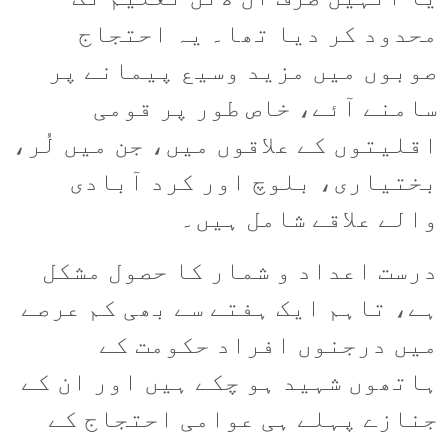
محدود کر دیا تھا۔ یہ احتجاج
صوبوں میں مزید وسیع پیمانے پر
سامنے آئے، خاص طور پر قومی
اقلیتوں کے علاقوں میں، جن میں لُر،
بختیاری، بلوچ اور کرد آبادی
والے علاقے شامل ہیں۔
درست اعداد و شمار کا حصول مشکل
ہے، تاہم ایک ہفتے سے بھی کم عرصے
میں درجنوں افراد حکومت کے
ہاتھوں شہید ہو چکے ہیں اور ان کے
جنازے پہلے ہی عوامی احتجاج کے