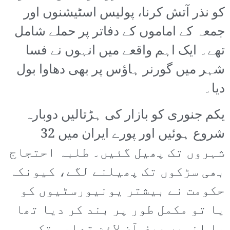
کو نذر آتش کرنا، پولیس اسٹیشنوں اور
جمعہ کے اماموں کے دفاتر پر حملے شامل
تھے۔ ایک اہم واقعے میں انہوں نے فسا
شہر میں گورنر ہاؤس پر بھی دھاوا بول
دیا۔
یکم جنوری کو بازار کی ہڑتالیں دوبارہ
شروع ہوئیں اور پورے ایران میں 32
شہروں تک پھیل گئیں۔ طلبہ احتجاج
بھی سڑکوں تک پھیلنے لگے، کیونکہ
حکومت نے بیشتر یونیورسٹیوں کو
یا تو مکمل طور پر بند کر دیا تھا
یا انہیں صرف آن لائن تعلیم تک