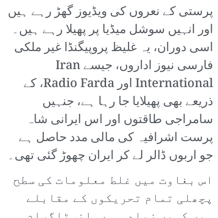
پرستی کے نعروں کی ویڈیوز گھڑ رہے ہیں
اور انہیں سوشل میڈیا پر پھیلا رہے ہیں۔
اسی دوران، یہ غلیظ پروپیگنڈا غیر ملکی
فارسی نیوز اداروں، جیسے Iran
International اور Radio Farda، کے
ذریعے بھی پھیلایا جا رہا ہے، جنہیں
سامراجی طاقتوں اور اس ایرانی شاہ
پرست اشرافیہ کی مالی مدد حاصل ہے
جو اربوں ڈالر لے کر ایران چھوڑ گئی تھی۔
اس بغاوت میں غلط معلومات کی سطح
پچھلی تمام تحریکوں کے مقابلے
میں کہیں زیادہ ہے۔ انسٹاگرام