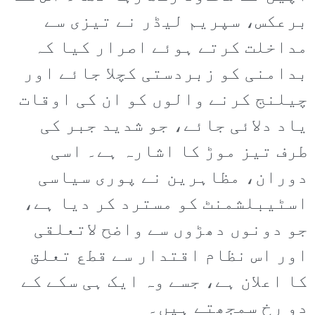
برعکس، سپریم لیڈر نے تیزی سے
مداخلت کرتے ہوئے اصرار کیا کہ
بدامنی کو زبردستی کچلا جائے اور
چیلنج کرنے والوں کو ان کی اوقات
یاد دلائی جائے، جو شدید جبر کی
طرف تیز موڑ کا اشارہ ہے۔ اسی
دوران، مظاہرین نے پوری سیاسی
اسٹیبلشمنٹ کو مسترد کر دیا ہے،
جو دونوں دھڑوں سے واضح لاتعلقی
اور اس نظام اقتدار سے قطع تعلق
کا اعلان ہے، جسے وہ ایک ہی سکے کے
دو رخ سمجھتے ہیں۔