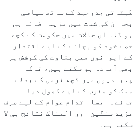
طبقاتی جدوجہد کے ساتھ سیاسی
بحران کی شدت میں مزید اضافہ ہی
ہو گا۔ ان حالات میں حکومت کے کچھ
حصے خود کو بچانے کے لیے اقتدار
کے ایوانوں میں بغاوت کی کوشش پر
بھی آمادہ ہو سکتے ہیں، تاکہ
پابندیوں میں کچھ نرمی کے بدلے
ملک کو مغرب کے لیے کھول دیا
جائے۔ ایسا اقدام عوام کے لیے صرف
مزید سنگین اور المناک نتائج ہی لا
سکتا ہے۔