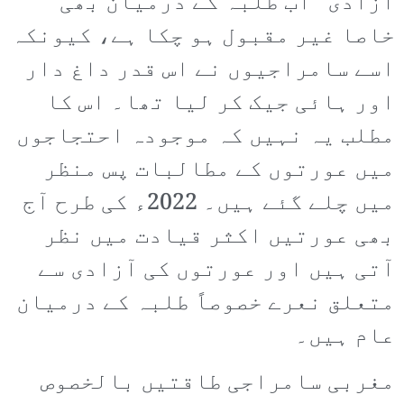
آزادی“ اب طلبہ کے درمیان بھی
خاصا غیر مقبول ہو چکا ہے، کیونکہ
اسے سامراجیوں نے اس قدر داغ دار
اور ہائی جیک کر لیا تھا۔ اس کا
مطلب یہ نہیں کہ موجودہ احتجاجوں
میں عورتوں کے مطالبات پس منظر
میں چلے گئے ہیں۔ 2022ء کی طرح آج
بھی عورتیں اکثر قیادت میں نظر
آتی ہیں اور عورتوں کی آزادی سے
متعلق نعرے خصوصاً طلبہ کے درمیان
عام ہیں۔
مغربی سامراجی طاقتیں بالخصوص