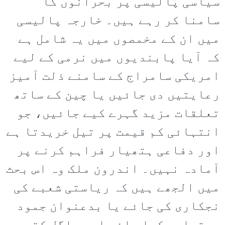
سیاسی پالیسی پر بحرانوں کا
سامنا کر رہے ہیں۔ خارجہ پالیسی
میں ان کے مخمصوں میں یہ شامل ہے
کہ آیا پابندیوں میں نرمی کے لیے
امریکی سامراج کے سامنے ذلت آمیز
رعایتیں دی جائیں یا چین کے ساتھ
تعلقات مزید گہرے کیے جائیں، جو
انتہائی کم قیمت پر تیل خریدتا ہے
اور دفاعی ہتھیار فراہم کرنے پر
آمادہ نہیں۔ اندرون ملک وہ اس بحث
میں الجھے ہیں کہ ریاستی شعبے کی
نجکاری کی جائے یا بدعنوان جمود