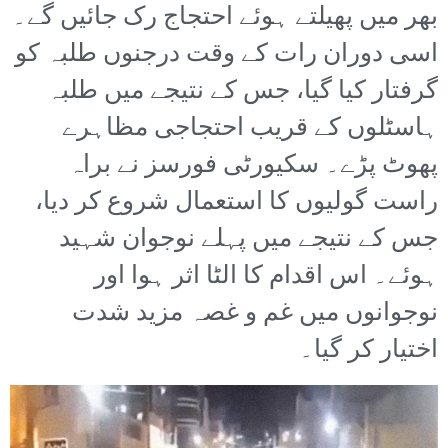
بھر میں پھیلتے ہوئے احتجاج رک جائیں گے۔
اسی دوران رات کے وقت درجنوں طلبہ کو
گرفتار کیا گیا، جس کے نتیجے میں طلبہ
ہاسٹلوں کے قریب احتجاجی مظاہرے
پھوٹ پڑے۔ سکیورٹی فورسز نے براہ
راست گولیوں کا استعمال شروع کر دیا،
جس کے نتیجے میں پہلے نوجوان شہید
ہوئے۔ اس اقدام کا الٹا اثر ہوا اور
نوجوانوں میں غم و غصہ مزید شدت
اختیار کر گیا۔