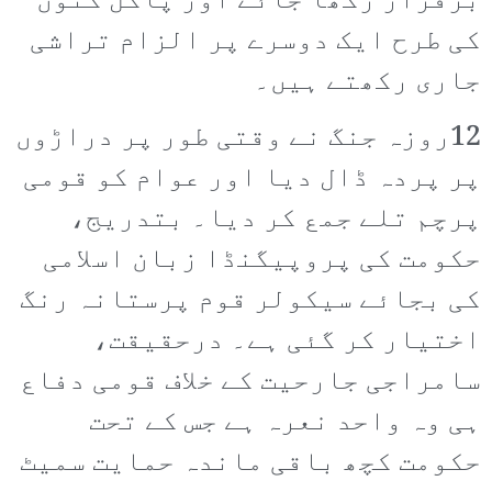
برقرار رکھا جائے اور پاگل کتوں
کی طرح ایک دوسرے پر الزام تراشی
جاری رکھتے ہیں۔
12روزہ جنگ نے وقتی طور پر دراڑوں
پر پردہ ڈال دیا اور عوام کو قومی
پرچم تلے جمع کر دیا۔ بتدریج،
حکومت کی پروپیگنڈا زبان اسلامی
کی بجائے سیکولر قوم پرستانہ رنگ
اختیار کر گئی ہے۔ درحقیقت،
سامراجی جارحیت کے خلاف قومی دفاع
ہی وہ واحد نعرہ ہے جس کے تحت
حکومت کچھ باقی ماندہ حمایت سمیٹ