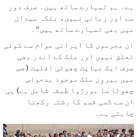
ہے۔ ہم تمہارے ساتھ ہیں۔ صرف دور
سے اور زبانی نہیں، بلکہ میدان
میں بھی تمہارے ساتھ ہیں“۔
ان مجرموں کا ایرانی عوام سے کوئی
تعلق نہیں اور ملک کے اندر بھی
صرف ایک نہایت چھوٹی اقلیت (جس
میں بیروِن ملک موجود بدحواس
چھوٹا سا بورژوا طبقہ شامل ہے) ہی
ان سے کسی قسم کا رشتہ رکھنا
چاہتی ہے۔