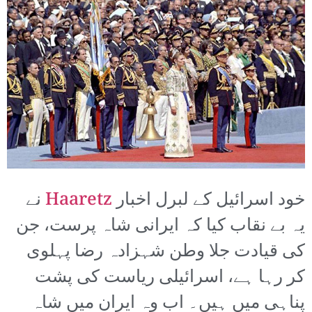
خود اسرائیل کے لبرل اخبار
Haaretz
نے
یہ بے نقاب کیا کہ ایرانی شاہ پرست، جن
کی قیادت جلا وطن شہزادہ رضا پہلوی
کر رہا ہے، اسرائیلی ریاست کی پشت
پناہی میں ہیں۔ اب وہ ایران میں شاہ