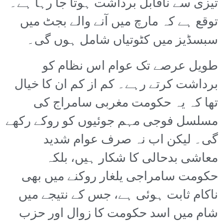
تیزی سے ناقابل برداشت ہوتا جا رہا ہے۔
توقع ہے کہ مارچ میں آنے والے بجٹ میں
سبسڈیز میں کٹوتیاں شامل ہوں گی۔
طویل عرصے تک عوام اس نظام کو
برداشت کرتے رہے۔ کم از کم ان کا خیال
تھا کہ یہ حکومت مغربی سامراج کی
مسلسل فوجی مہم جوئیوں کو روکے رکھے
گی۔ لیکن اب نہ صرف عوام شدید
معاشی بدحالی کا شکار ہیں، بلکہ
حکومت سامراجی یلغار روکنے میں بھی
ناکام ثابت ہوئی ہے، جس کے نتیجے میں
شام میں اسد حکومت کا زوال اور حزب