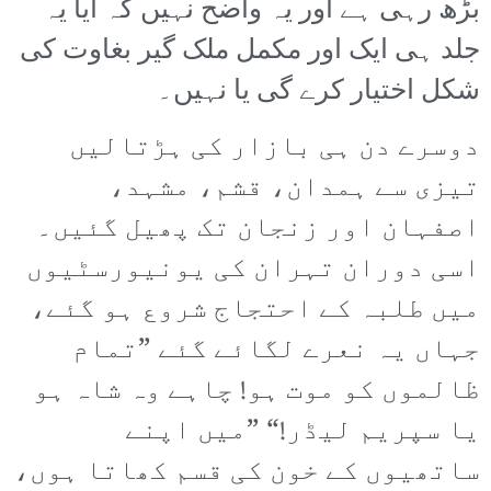
بڑھ رہی ہے اور یہ واضح نہیں کہ آیا یہ
جلد ہی ایک اور مکمل ملک گیر بغاوت کی
شکل اختیار کرے گی یا نہیں۔
دوسرے دن ہی بازار کی ہڑتالیں
تیزی سے ہمدان، قشم، مشہد،
اصفہان اور زنجان تک پھیل گئیں۔
اسی دوران تہران کی یونیورسٹیوں
میں طلبہ کے احتجاج شروع ہو گئے،
جہاں یہ نعرے لگائے گئے ”تمام
ظالموں کو موت ہو! چاہے وہ شاہ ہو
یا سپریم لیڈر!“ ”میں اپنے
ساتھیوں کے خون کی قسم کھاتا ہوں،