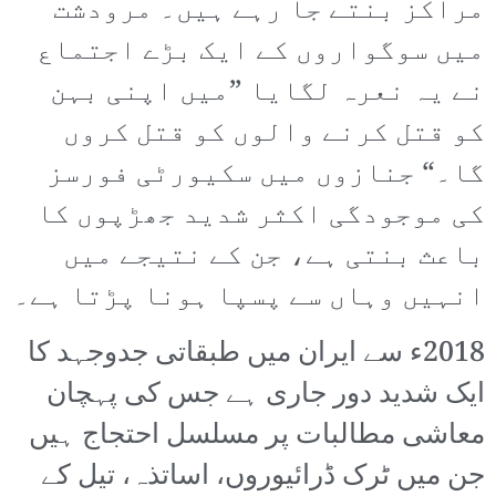
مراکز بنتے جا رہے ہیں۔ مرودشت
میں سوگواروں کے ایک بڑے اجتماع
نے یہ نعرہ لگایا ”میں اپنی بہن
کو قتل کرنے والوں کو قتل کروں
گا۔“ جنازوں میں سکیورٹی فورسز
کی موجودگی اکثر شدید جھڑپوں کا
باعث بنتی ہے، جن کے نتیجے میں
انہیں وہاں سے پسپا ہونا پڑتا ہے۔
2018ء سے ایران میں طبقاتی جدوجہد کا
ایک شدید دور جاری ہے جس کی پہچان
معاشی مطالبات پر مسلسل احتجاج ہیں
جن میں ٹرک ڈرائیوروں، اساتذہ، تیل کے