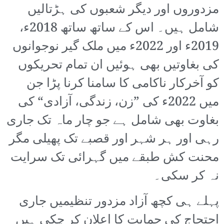
مزدوروں اور دیگر شعبوں کی ہڑتالیں
شامل ہیں۔ اس کے ساتھ ساتھ 2018ء،
2019ء اور 2022ء میں ملک گیر نوجوانوں
کی بغاوتیں بھی ہوئیں ان تمام تحریکوں
کو آخرکار ناکامی کا سامنا کرنا پڑا جن
میں 2022ء کی ”زن، زندگی، آزادی“ کی
بغاوت بھی شامل ہے جو چار ماہ تک جاری
رہی اور ہر شہر اور قصبے تک پھیلی مگر
محنت کش طبقے میں گہرائی تک سرایت
نہ کر سکی۔
پہلے ہی کچھ آزاد مزدور تنظیمیں جاری
احتجاج کی حمایت کا اعلان کر چکی ہیں