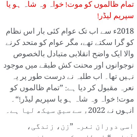
تمام ظالموں کو موت! خواہ وہ شاہ ہو یا
سپریم لیڈر!
2018ء سے اب تک عوام کئی بار اس نظام
کو گرا سکتے تھے، مگر عوام کو متحد کرنے
والا ایک واضح انقلابی متبادل بالخصوص
نوجوانوں اور محنت کش طبقے میں موجود
نہیں تھا۔ اب طلبہ نے درست طور پر یہ
نعرہ مقبول کر دیا ہے: ”تمام ظالموں کو
موت! خواہ وہ شاہ ہو یا سپریم لیڈر!“۔
انہوں نے 2022ء سے سبق سیکھ لیا ہے۔
اسی دوران نعرہ ”زن، زندگی،