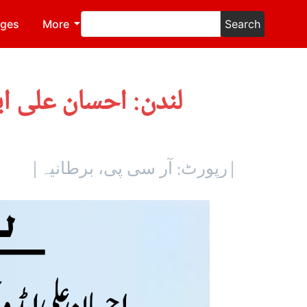
ages
More
Search
لندن: احسان علی ای
|رپورٹ: آر سی پی، برطانیہ|