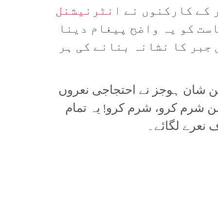
ر کے کارکنوں نے
انٹرنیشنل
ست کو یہ واضح پیغام دینا
جبر کا نشانہ بنانے کی ہر
ن شان ہوجز نے احتجاجی نعروں
ن شرم کرو، شرم کرو! یہ تمام
ف نعرے لگائے۔