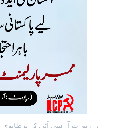
یہ رپورٹ آر سی آئی کے برطانو