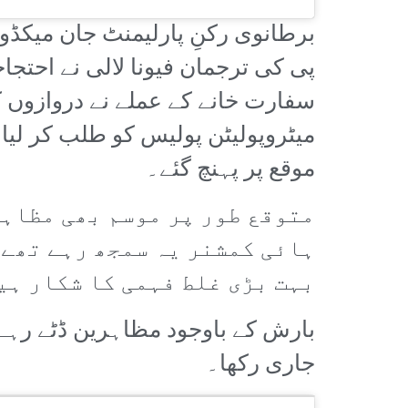
برطانوی رکنِ پارلیمنٹ جان میکڈون
پی کی ترجمان فیونا لالی نے احت
سفارت خانے کے عملے نے دروازوں ک
میٹروپولیٹن پولیس کو طلب کر لیا گ
موقع پر پہنچ گئے۔
متوقع طور پر موسم بھی مظاہر
ہائی کمشنر یہ سمجھ رہے تھے 
بہت بڑی غلط فہمی کا شکار ہی
بارش کے باوجود مظاہرین ڈٹے رہے 
جاری رکھا۔