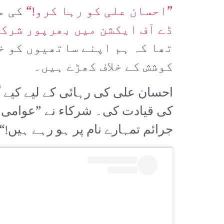
”احسان علی کو رہا کرو!“
کی م
ڈے آف ایکشن میں بھرپور شرکت
تھا کہ ہم اپنے ساتھیوں کو خ
کوشش کے خلاف کھڑے ہیں۔
احسان علی کی رہائی کے لیے کیے 
کی قیادت کی۔ شرکاء نے ”عوامی ای
جرائم تمہارے نام پر ہو رہے ہیں!