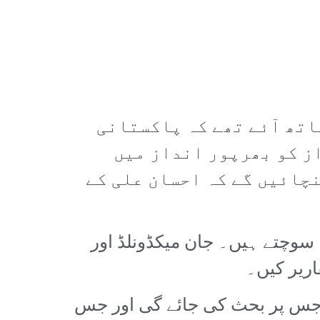
ساتھ آئے تھے کہ پاکستانی
از کو بھرپور انداز میں
نچائیں گے کہ احسان علی کے
ا سوچتے ہیں۔ جان میکڈونلڈ اور
س پر بحث کی جائے گی اور جس