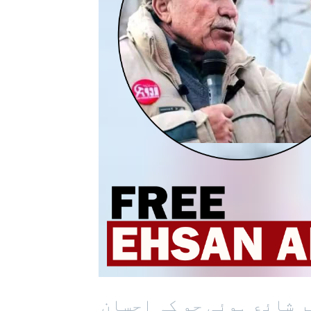
ر شائع ہوئی جو کہ احسان