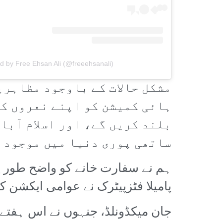
d by Free Ehsan Ali (@freeehsanali)
مشکل حالات کے باوجود مظاہری
ہائی کمیشن کو اپنے نعروں کی
بلند کریں گے، اور اسلام آبا
ساتھی پوری دنیا میں موجود ہ
ہم نے سفارت خانے کو واضح طور پر 
پامیلا فٹزپیٹرک نے عوامی ایکشن کمیٹی (AAC) کے ساتھ یکجہتی میں شاندار
جان میکڈونلڈ، جنہوں نے اس ہفتے