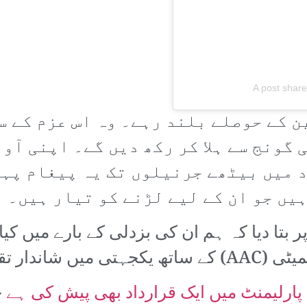
A post share
ن کے حوصلے بلند رہے۔ وہ اس عزم کے 
 گونج سے ہلا کر رکھ دیں گے۔ اپنی آو
د میں بیٹھے جرنیلوں تک یہ پیغام پہ
یں جو ان کے لیے لڑنے کو تیار ہیں۔
بتا دیا کہ ہم ان کی بزدلی کے بارے میں کی
 تقاریر کیں۔
پارلیمنٹ میں ایک قرارداد بھی پیش کی ہے
ج