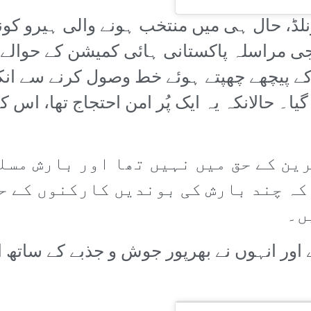
لڈ، حال ہی میں منتخب ہونے والی ہیرو کونس
جاجی مراسلہ پاکستانی ہائی کمیشن کے حوا
ے پیچھے چھپتے ہوئے خط وصول کرنے سے انکا
یا۔ حالانکہ یہ ایک پُر امن احتجاج تھا، اس 
ین کے حق میں نہیں تھا اور بارش مسل
کہ چند بارش کی بوندیں کارکنوں کے حو
ں۔
اور انہوں نے بھرپور جوش و جذبے کے ساتھ ا