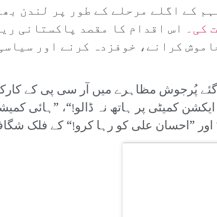
ہم کے اگلے مرحلے کے طور پر لندن بھ
 کی۔
اس اقدام کا مقصد پاکستانی ریا
اموش کرانے، خوفزدہ کرنے اور سیاسی 
گئے پُرجوش مظاہرے میں آر سی پی کے کارک
کشن کمیٹی پر ہاتھ نہ ڈالو!“، ”ہائی کمیش
“ اور ”احسان علی کو رہا کرو!“ کے فلک شگا