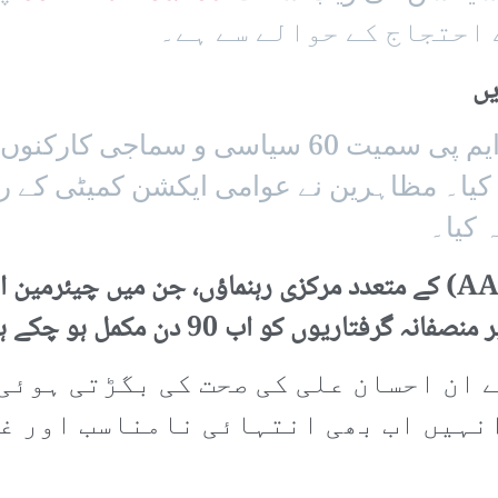
 احتجاج کے حوالے سے ہے۔
ں
سابق شیڈو چانسلر جان میکڈونلڈ ایم پی سمیت 60 س
یا۔ مظاہرین نے عوامی ایکشن کمیٹی کے رہن
 کیا۔
عوامی ایکشن کمیٹی گلگت بلتستان (AAC) کے متعدد مرکزی رہنماؤں، ج
اریوں کو اب 90 دن مکمل ہو چکے ہیں۔
 ان احسان علی کی صحت کی بگڑتی ہوئی
ہیں اب بھی انتہائی نامناسب اور غی