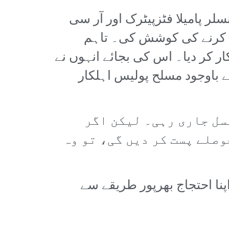
لر پامیلا فٹزپیٹرک اور آر سی
لے کرنے کی کوشش کی۔ تاہم
ر کر دیا۔ اس کی بجائے انہوں نے
کے باوجود مسلح پولیس اہلکار
سل جاری رہی۔ لیکن اگر
صلے پست کر دیں گی، تو وہ
پنا احتجاج بھرپور طریقے سے