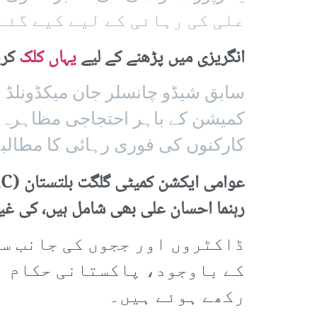
علی کی رہائی کے لیے کیے گئے
انگریزی میں پڑھنے کے لیے
یہاں کلک
کری
کمیشن کے باہر احتجاجی مظاہرہ ک
کارکنوں کی فوری رہائی کا مطالبہ
رہنما احسان علی بھی شامل ہیں، کی غیر منصفانہ گرفت
ڈاکٹروں اور ججوں کی جانب سے
کے باوجود، پاکستانی حکام ان
رکھے ہوئے ہیں۔