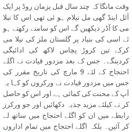
وقت مانگا کہ چند سال قبل یزمان روڈ پر ایک
آئل اینڈ گھی مل نیلام ہو ئی تھی اس کا نیلا
می کا آڈر دیکھیں گے اس کو سامنے رکھتے ہو
ئے اسی کی بنیاد پر گلستان ملز کی نیلا می
کرکے تین کروڑ پچاس لاکھ کی ادائیگی
کردینگے۔ جس کے بعد مزدور قیادت نے اگلے
احتجاج کے لئے 9 مارچ کی تاریخ مقرر کی
جس میں مزدور قیادت نے ورکروں کو کہا یہ
آپ کے محنت کی کمائی ہے اور اس کو حاصل
کر نے کیلئے مزید جذبہ دکھائیں اور جو ورکرز
رابطے میں ان کو اگلے احتجاج میں ساتھ لے
کر آئیں۔ بلکہ اگلے احتجاج میں تمام اداروں