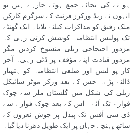
ہو نے کی بجائے جمع ہوتے جارہے ہیں تو
انہوں نے ریڈ ورکرز فرنٹ کے سرگرم کارکن
ملک رفیق کو مذاکرات کیلئے بلایا۔ ایک گھنٹے
تک پولیس انتظامیہ کوشش کرتی رہی کہ
مزدور احتجاجی ریلی منسوخ کردیں مگر
مزدور قیادت اپنے مؤقف پر ڈٹی رہی۔ آخر
کار پو لیس اور ضلعی انتظامیہ کو ہتھیار
ڈالنے پڑے۔ جس کے بعد ورکر موٹر سائیکل
ریلی کی شکل میں گلستان ملز سے چوک
فوارے تک آئے۔ اس کے بعد چوک فوارے سے
ڈی سی آفس تک پیدل پر جوش نعروں کے
ساتھ پہنچے جہاں پر ایک طویل دھرنا دیا گیا۔