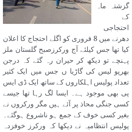
گزشتہ ماہ
کے
احتجاجی
دھرنے میں 8 فروری کو اگلے احتجاج کا اعلان
کیا تھا جس کیلئے آج ورکرزصبح گلستان ملز
پہنچے تو دیکھ کر حیران رہ گئے کہ درجن
بھرپو لیس کی گاڑیا ں جس میں ایک کثیر
تعداد پولیس اہلکاروں کے ساتھ ایک ڈی ایس
پی بھی موجود ہے۔ ایسا لگ رہا تھا جیسے
کسی جنگی محاذ پر آئے ہیں مگر ورکروں نے
بغیر کسی خوف کے جمع ہو ناشروع ہوگئے۔
پولیس انتظامیہ نے دیکھا کہ ورکرز خوفزدہ