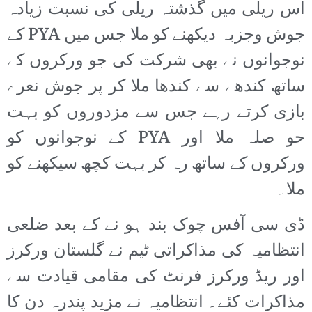
اس ریلی میں گذشتہ ریلی کی نسبت زیادہ
جوش وجزبہ دیکھنے کو ملا جس میں PYA کے
نوجوانوں نے بھی شرکت کی جو ورکروں کے
ساتھ کندھے سے کندھا ملا کر پر جوش نعرے
بازی کرتے رہے جس سے مزدوروں کو بہت
حو صلہ ملا اور PYA کے نوجوانوں کو
ورکروں کے ساتھ رہ کر بہت کچھ سیکھنے کو
ملا۔
ڈی سی آفس چوک بند ہو نے کے بعد ضلعی
انتظامیہ کی مذاکراتی ٹیم نے گلستان ورکرز
اور ریڈ ورکرز فرنٹ کی مقامی قیادت سے
مذاکرات کئے۔ انتظامیہ نے مزید پندرہ دن کا