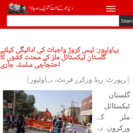
Sear
بہاولپور: تیس کروڑ واجبات کی ادائیگی کیلئے
گلستان ٹیکسٹائل ملز کے محنت کشوں کا
احتجاجی سلسلہ جاری
|رپورٹ: ریڈ ورکرز فرنٹ، بہاولپور|
گلستان
ٹیکسٹائل
ملز کے
ورکروں نے