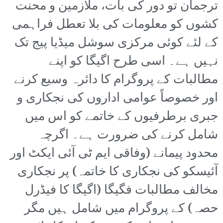
ترجمان تو دور کی بات، ملازمین و محنت
کشوں کو معلومات کی بلا تعطل فراہمی
کے لئے کوئی مرکزی سوشل میڈیا پیج تک
نہیں ہے۔ اسی طرح اگیگا کو اپنے
مطالبات کے پروگرام کا دائرہ وسیع کرنے
اور خصوصاً عوامی اداروں کی نجکاری و
جبری برطرفیوں کے خاتمے کو اس میں
شامل کرنے کی ضرورت ہے۔ اگرچہ
محدود پیمانے (وفاقی ایم ٹی آئی ایکٹ اور
آئیسکو کی نجکاری کا خاتمہ) پر نجکاری
مخالف مطالبات فگیگا (اگیگا کا فیڈرل
حصہ) کے پروگرام میں شامل ہیں مگر