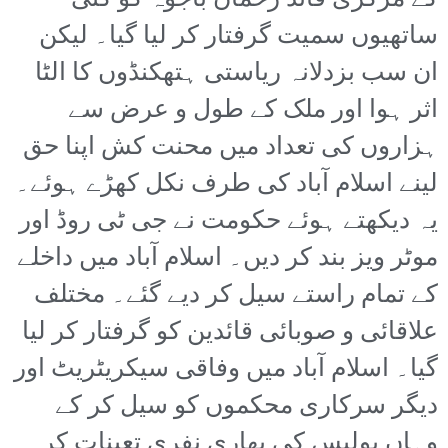
کے مرکزی قائد رحمان باجوہ کو کئی
ساتھیوں سمیت گرفتار کر لیا گیا۔ لیکن
ان سب بزدلانہ ریاستی ہتھکنڈوں کا الٹا
اثر ہوا اور ملک کے طول و عرض سے
ہزاروں کی تعداد میں محنت کش اپنا حق
لینے اسلام آباد کی طرف نکل کھڑے ہوئے۔
یہ دیکھتے ہوئے حکومت نے جی ٹی روڈ اور
موٹر ویز بند کر دیں۔ اسلام آباد میں داخلے
کے تمام راستے سیل کر دیے گئے۔ مختلف
علاقائی و صوبائی قائدین کو گرفتار کر لیا
گیا۔ اسلام آباد میں وفاقی سیکریٹریٹ اور
دیگر سرکاری محکموں کو سیل کر کے
وہاں پولیس کی بھاری نفری تعینات کر