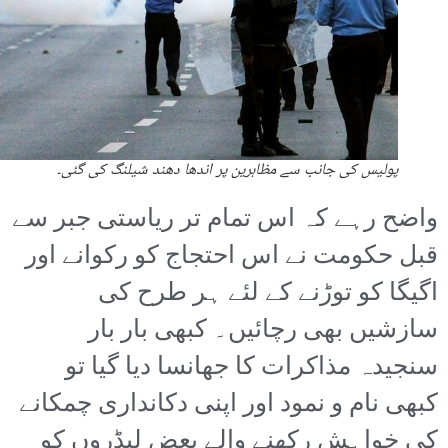
پولیس کی جانب سے مظاہرین پر اندھا دھند شیلنگ کی گئی۔
واضح رہے کہ اس تمام تر ریاستی جبر سے
قبل حکومت نے اس احتجاج کو رکوانے اور
اگیگا کو توڑنے کے لئے ہر طرح کی
سازشیں بھی رچائیں۔ کبھی بار بار
سنجیدہ مذاکرات کا جھانسا دیا گیا تو
کبھی نام و نمود اور اپنی دکانداری چمکانے
کی خواہش رکھنے والے بعض لیڈروں کو