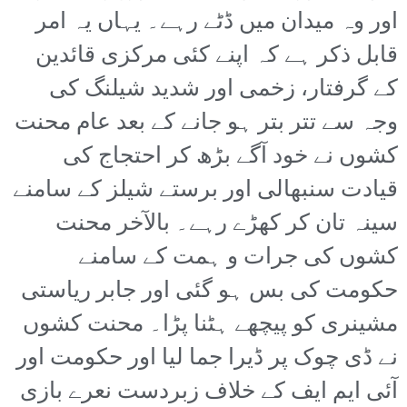
اور وہ میدان میں ڈٹے رہے۔ یہاں یہ امر
قابل ذکر ہے کہ اپنے کئی مرکزی قائدین
کے گرفتار، زخمی اور شدید شیلنگ کی
وجہ سے تتر بتر ہو جانے کے بعد عام محنت
کشوں نے خود آگے بڑھ کر احتجاج کی
قیادت سنبھالی اور برستے شیلز کے سامنے
سینہ تان کر کھڑے رہے۔ بالآخر محنت
کشوں کی جرات و ہمت کے سامنے
حکومت کی بس ہو گئی اور جابر ریاستی
مشینری کو پیچھے ہٹنا پڑا۔ محنت کشوں
نے ڈی چوک پر ڈیرا جما لیا اور حکومت اور
آئی ایم ایف کے خلاف زبردست نعرے بازی