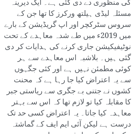
کی منظوری دے دی گئی ہے۔ ایک دیرینہ
مسئلہ لیڈی ہیلتھ ورکرز کا تھا جن کے
سروس سٹرکچر اور اپ گریڈیشن کے بارے
میں 2019ء میں طے شدہ معاہدے کے تحت
نوٹیفیکیشن جاری کرنے کی ہدایات کر دی
گئی ہیں۔ بلاشبہ اس معاہدے سے ہر
کوئی مطمئن نہیں ہے اور کئی جگہوں
سے یہ اعتراض کیا جا رہا ہے کہ محنت
کشوں نے جتنی بے جگری سے ریاستی جبر
کا مقابلہ کیا تو لازم تھا کہ اس سے بہتر
معاہدہ کیا جاتا۔ یہ اعتراض کسی حد تک
درست ہے لیکن آئی ایم ایف کے گماشتہ