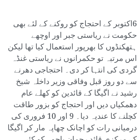
6اکتوبر کے احتجاج کو روکنے کے لئے بھی
حکومت نے ریاستی جبر اور اوچھے
ہتھکنڈوں کا بھرپور استعمال کیا تھا لیکن
اس مرتبہ تو حکمرانوں نے ریاستی غنڈہ
گردی کی انتہا کر دی۔ احتجاجی دھرنے
سے دو روز قبل وفاقی وزیر داخلہ شیخ
رشید نے اگیگا کے قائدین کو کھلے عام
دھمکیاں دیں اور احتجاج کو بزور طاقت
کچلنے کا عندیہ دیا۔ 9 اور 10 فروری کی
درمیانی رات کو اچانک چھاپہ مار کر اگیگا