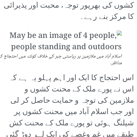
کشوں کی بھرپور توجہ، محبت اور پذیرائی
کا مرکز بنے رہے۔
اسلام آباد میں ملازمین پر ریاستی جبر کے خلاف کوئٹہ میں احتجاج ک
مناظر۔
اس احتجاج کا ایک اور اہم پہلو یہ ہے کہ
اس نے پورے ملک کے محنت کشوں و
ملازمین کی توجہ و حمایت حاصل کر لی
اور جب اسلام آباد میں محنت کشوں پر
شیلنگ ہوئی تو پورے ملک کے محنت کش
طبقے میں غم وغصے کی ایک لہر دوڑ گئی