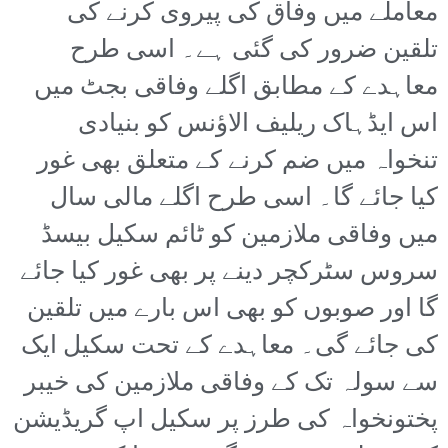
معاملے میں وفاق کی پیروی کرنے کی
تلقین ضرور کی گئی ہے۔ اسی طرح
معاہدے کے مطابق اگلے وفاقی بجٹ میں
اس ایڈہاک ریلیف الاؤنس کو بنیادی
تنخواہ میں ضم کرنے کے متعلق بھی غور
کیا جائے گا۔ اسی طرح اگلے مالی سال
میں وفاقی ملازمین کو ٹائم سکیل بیسڈ
سروس سٹرکچر دینے پر بھی غور کیا جائے
گا اور صوبوں کو بھی اس بارے میں تلقین
کی جائے گی۔ معاہدے کے تحت سکیل ایک
سے سولہ تک کے وفاقی ملازمین کی خیبر
پختونخواہ کی طرز پر سکیل اپ گریڈیشن