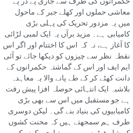
حکمرانوں کی طرف سے جاری پے در پے
معاشی حملوں اور کھلے جبر کے ماحول
میں یہ مزدور تحریک کی پہلی بڑی
کامیابی ہے۔ مزید برآں یہ ایک لمبی لڑائی
کا آغاز ہے، نہ کہ اس کا اختتام اور اگر اس
نقطہ نظر سے چیزوں کو دیکھا جائے تو آئی
ایم ایف اور اس کے گماشتہ حکمرانوں کے
دانت کھٹے کر کے طے پانے والا یہ معاہدہ
بلاشبہ ایک انتہائی حوصلہ افزا پیش رفت
ہے جو مستقبل میں اس سے بھی بڑی
کامیابیوں کی بنیاد بنے گی۔ لیکن دوسری
طرف ہم سمجھتے ہیں کہ محنت کشوں