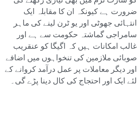
کو شارٹ ٹرم میں بھی تیاری رکھنے کی
ضرورت ہے کیونکہ ان کا مقابلہ ایک
انتہائی جھوٹی اور یو ٹرن لینے کی ماہر
سامراجی گماشتہ حکومت سے ہے اور
غالب امکانات ہیں کہ اگیگا کو عنقریب
صوبائی ملازمین کی تنخواہوں میں اضافے
اور دیگر معاملات پر عمل درآمد کروانے کے
لئے ایک اور احتجاج کی کال دینا پڑے گی۔