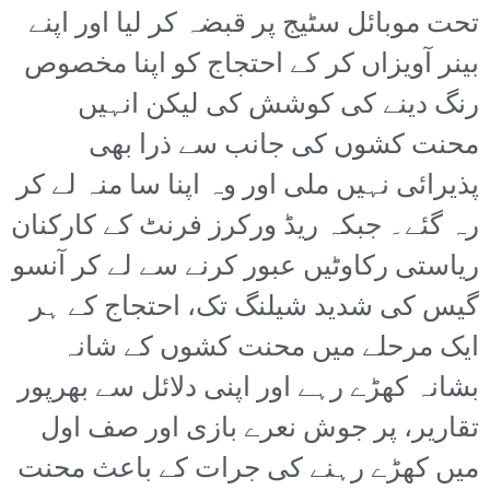
تحت موبائل سٹیج پر قبضہ کر لیا اور اپنے
بینر آویزاں کر کے احتجاج کو اپنا مخصوص
رنگ دینے کی کوشش کی لیکن انہیں
محنت کشوں کی جانب سے ذرا بھی
پذیرائی نہیں ملی اور وہ اپنا سا منہ لے کر
رہ گئے۔ جبکہ ریڈ ورکرز فرنٹ کے کارکنان
ریاستی رکاوٹیں عبور کرنے سے لے کر آنسو
گیس کی شدید شیلنگ تک، احتجاج کے ہر
ایک مرحلے میں محنت کشوں کے شانہ
بشانہ کھڑے رہے اور اپنی دلائل سے بھرپور
تقاریر، پر جوش نعرے بازی اور صف اول
میں کھڑے رہنے کی جرات کے باعث محنت