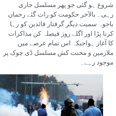
شروع ہو گئی جو پھر مسلسل جاری
رہی۔ بالآخر حکومت کو رات گئے رحمان
باجوہ سمیت دیگر گرفتار قائدین کو رہا
کرنا پڑا اور اگلے روز فیصلہ کن مذاکرات
کا آغاز ہواجبکہ اس تمام عرصے میں
ملازمین و محنت کش مسلسل ڈی چوک پر
موجود رہے۔