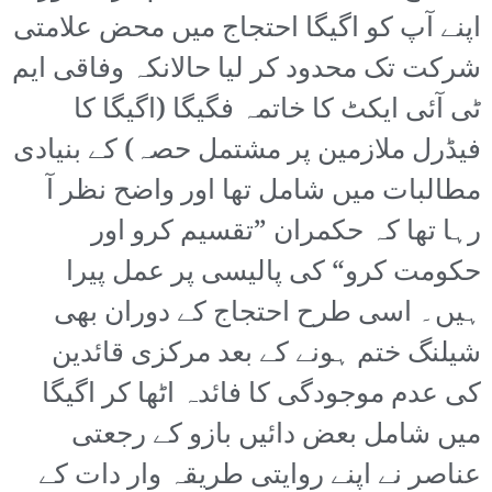
اپنے آپ کو اگیگا احتجاج میں محض علامتی
شرکت تک محدود کر لیا حالانکہ وفاقی ایم
ٹی آئی ایکٹ کا خاتمہ فگیگا (اگیگا کا
فیڈرل ملازمین پر مشتمل حصہ) کے بنیادی
مطالبات میں شامل تھا اور واضح نظر آ
رہا تھا کہ حکمران ”تقسیم کرو اور
حکومت کرو“ کی پالیسی پر عمل پیرا
ہیں۔ اسی طرح احتجاج کے دوران بھی
شیلنگ ختم ہونے کے بعد مرکزی قائدین
کی عدم موجودگی کا فائدہ اٹھا کر اگیگا
میں شامل بعض دائیں بازو کے رجعتی
عناصر نے اپنے روایتی طریقہ وار دات کے