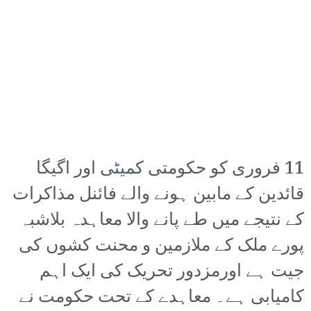
11 فروری کو حکومتی کمیٹی اور اگیگا
قائدین کے مابین ہونے والے فائنل مذاکرات
کے نتیجے میں طے پانے والا معاہدہ بلاشبہ
پورے ملک کے ملازمین و محنت کشوں کی
جیت ہے اورمزدور تحریک کی ایک اہم
کامیابی ہے۔ معاہدے کے تحت حکومت نے