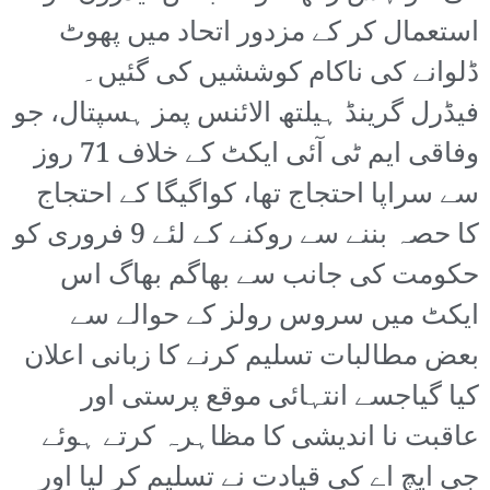
استعمال کر کے مزدور اتحاد میں پھوٹ
ڈلوانے کی ناکام کوششیں کی گئیں۔
فیڈرل گرینڈ ہیلتھ الائنس پمز ہسپتال، جو
وفاقی ایم ٹی آئی ایکٹ کے خلاف 71 روز
سے سراپا احتجاج تھا، کواگیگا کے احتجاج
کا حصہ بننے سے روکنے کے لئے 9 فروری کو
حکومت کی جانب سے بھاگم بھاگ اس
ایکٹ میں سروس رولز کے حوالے سے
بعض مطالبات تسلیم کرنے کا زبانی اعلان
کیا گیاجسے انتہائی موقع پرستی اور
عاقبت نا اندیشی کا مظاہرہ کرتے ہوئے
جی ایچ اے کی قیادت نے تسلیم کر لیا اور