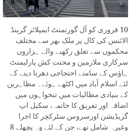
10 فروری کو آل گورنمنٹ ایمپلائز گرینڈ
الائنس کی کال پر ملک بھر سے مختلف
محکموں سے تعلق رکھنے والے ہزاروں
سرکاری ملازمین و محنت کش پارلیمنٹ
ہاؤس کے سامنے احتجاجی دھرنا دینے کے
لئے اسلام آباد میں اکٹھے ہوئے۔ مظاہرین
کے بنیادی مطالبات میں تنخواہوں میں
اضافہ اور تفریق کا خاتمہ، سکیل اپ
گریڈیشن اورسروس سٹرکچر کا اجرا
وغیرہ شامل تھے، جن کے لئے وہ پچھلے 8