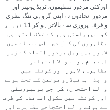
اورکئی مزدور تنظیموں، ٹریڈ یونینز اور
مزدور اتحادوں نے اپنی گروہی تنگ نظری
و فرقہ پروری سے بالاتر ہو کر 11 فروری
کو اس ریاستی جبر کے خلاف احتجاجی
مظاہروں کی کال دی۔ اس سلسلے میں
لاہور میں ریل مزدور اتحاد کے زیر
اہتمام ہونے والا احتجاجی
مظاہرہ، لاہور اور کوئٹہ میں
واپڈا ہائیڈرو یونین کے تحت ہونے
والے احتجاج، کراچی یونیورسٹی
اور کوئٹہ میں سکول اساتذہ کی طرف
سے ہونے والے احتجاجی مظاہرے اور