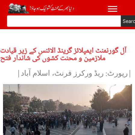
Sear
آل گورنمنٹ ایمپلائز گرینڈ الائنس کے زیر قیادت
ملازمین و محنت کشوں کی شاندار فتح
|رپورٹ: ریڈ ورکرز فرنٹ، اسلام آباد|