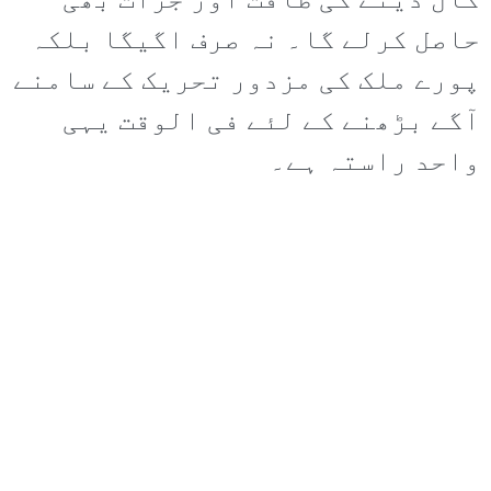
کال دینے کی طاقت اور جرات بھی
حاصل کرلے گا۔ نہ صرف اگیگا بلکہ
پورے ملک کی مزدور تحریک کے سامنے
آگے بڑھنے کے لئے فی الوقت یہی
واحد راستہ ہے۔