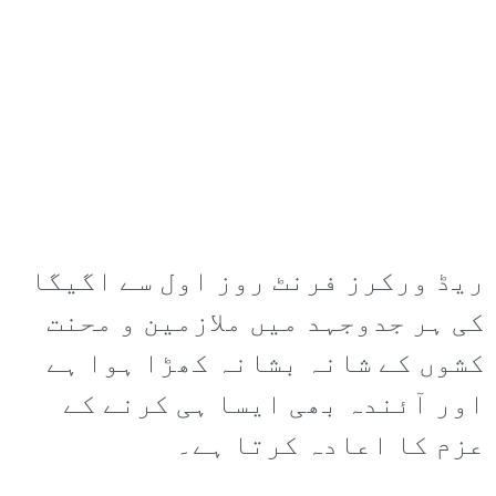
ریڈ ورکرز فرنٹ روز اول سے اگیگا
کی ہر جدوجہد میں ملازمین و محنت
کشوں کے شانہ بشانہ کھڑا ہوا ہے
اور آئندہ بھی ایسا ہی کرنے کے
عزم کا اعادہ کرتا ہے۔