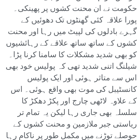
حکومت نے ان محنت کشوں پر پھینکی۔
پورا علاقہ کئی گھنٹوں تک دھوئیں کے
گہرے بادلوں کی لپیٹ میں رہا اور محنت
کشوں کے ساتھ ساتھ علاقے کے رہائشیوں
کو بھی شدید مشکلات کا سامنا کرنا پڑا۔
شیلنگ اتنی شدید تھی کہ پولیس خود بھی
اس سے متاثر ہوئی اور ایک پولیس
کانسٹیبل کی موت بھی واقع ہوئی۔ اس
کے علاوہ لاٹھی چارج اور پکڑ دھکڑ کا
سلسلہ بھی جاری رہا لیکن یہ تمام تر
ریاستی جبر ملازمین و محنت کشوں کے
حوصلے توڑنے میں مکمل طور پر ناکام رہا