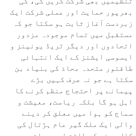
تنظیمیں بھی شرکت کریں گی، کی
بھرپور حمایت اور عملی شرکت ایک
زبردست آغاز ثابت ہو سکتا جو کہ
مستقبل میں تمام موجودہ مزدور
اتحادوں اور دیگر ٹریڈ یونینز و
ایسوسی ایشنز کے ایک انتہائی
طاقتور متحدہ محاذ کی بنیاد بن
سکتا ہے جو نہ صرف کہیں بڑے
پیمانے پر احتجاج منظم کرنے کا
اہل ہو گا بلکہ ریاست، معیشت و
سماج کو ہوا میں معلق کر دینے
والی ایک ملک گیر عام ہڑتال کی