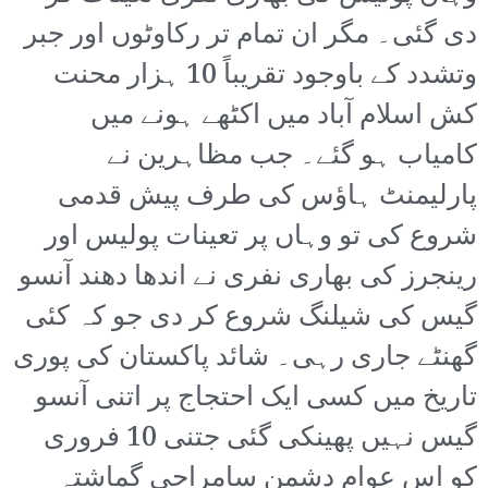
دی گئی۔ مگر ان تمام تر رکاوٹوں اور جبر
وتشدد کے باوجود تقریباً 10 ہزار محنت
کش اسلام آباد میں اکٹھے ہونے میں
کامیاب ہو گئے۔ جب مظاہرین نے
پارلیمنٹ ہاؤس کی طرف پیش قدمی
شروع کی تو وہاں پر تعینات پولیس اور
رینجرز کی بھاری نفری نے اندھا دھند آنسو
گیس کی شیلنگ شروع کر دی جو کہ کئی
گھنٹے جاری رہی۔ شائد پاکستان کی پوری
تاریخ میں کسی ایک احتجاج پر اتنی آنسو
گیس نہیں پھینکی گئی جتنی 10 فروری
کو اس عوام دشمن سامراجی گماشتہ