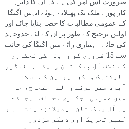
ضرورت اس امر کی ہے کہ ان کا دائرہ
کار پورے ملک تک پھیلاتے ہوئے انہیں اگیگا
کے عمومی مطالبات کا حصہ بنایا جائے اور
اولین ترجیح کے طور پر ان کے لئے جدوجہد
کی جائے۔ ہماری رائے میں اگیگا کی جانب
سے 15 فروری کو واپڈا کی نجکاری
کے خلاف آل پاکستان واپڈا ہائیڈرو
الیکٹرک ورکرز یونین کے اسلام
آباد میں ہونے والے احتجاج، جس
میں عمومی نجکاری مخالف ایجنڈے
پر آل پاکستان ایمپلائز، پنشنرز و
لیبر تحریک اور دیگر مزدور