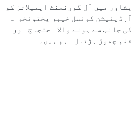
پشاور میں آل گورنمنٹ ایمپلائز کو
آرڈینیشن کونسل خیبر پختونخواہ
کی جانب سے ہونے والا احتجاج اور
قلم چھوڑ ہڑتال اہم ہیں۔