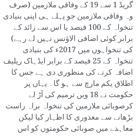
گریڈ 1 سے 19 کے وفاقی ملازمین (صرف
وہ وفاقی ملازمین جو پہلے ہی اپنی بنیادی
تنخواہ کے 100 فیصد یا اس سے زائد کے
برابر کوئی اضافی الاؤنس نہیں لے رہے)
کی تنخواہوں میں 2017ء کی بنیادی
تنخواہ کے 25 فیصد کے برابر ایڈہاک ریلیف
اضافہ کرنے کی منظوری دی ہے جس کا
اطلاق یکم مارچ سے ہو گا۔ یہاں پر
حکومت نے 18 ویں ترمیم کی آڑ لے
کرصوبائی ملازمین کی تنخواہ براہ راست
بڑھانے سے معذوری کا اظہار کیا لیکن
معاہدے میں صوبائی حکومتوں کو اس