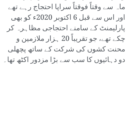
ماہ سے وقتاً فوقتاً سراپا احتجاج رہے تھے
اور اس سے قبل 6 اکتوبر 2020ء کو بھی
پارلیمنٹ کے سامنے احتجاجی مظاہرہ کر
چکے تھے، جو تقریباً 20 ہزار ملازمین و
محنت کشوں کی شرکت کے ساتھ پچھلی
دو دہائیوں کا سب سے بڑا مزدور اکٹھ تھا۔