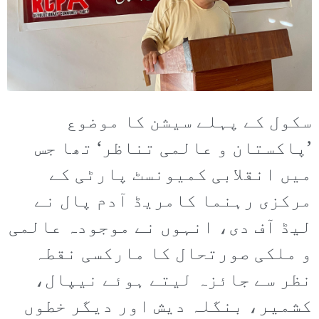
سکول کے پہلے سیشن کا موضوع
’پاکستان و عالمی تناظر‘ تھا جس
میں انقلابی کمیونسٹ پارٹی کے
مرکزی رہنما کامریڈ آدم پال نے
لیڈ آف دی، انہوں نے موجودہ عالمی
و ملکی صورتحال کا مارکسی نقطہ
نظر سے جائزہ لیتے ہوئے نیپال،
کشمیر، بنگلہ دیش اور دیگر خطوں