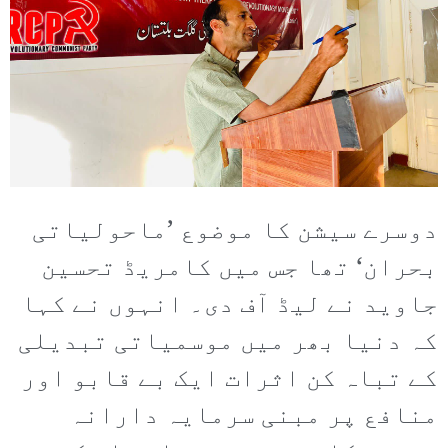
دوسرے سیشن کا موضوع ’ماحولیاتی
بحران‘ تھا جس میں کامریڈ تحسین
جاوید نے لیڈ آف دی۔ انہوں نے کہا
کہ دنیا بھر میں موسمیاتی تبدیلی
کے تباہ کن اثرات ایک بے قابو اور
منافع پر مبنی سرمایہ دارانہ