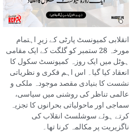
انقلابی کمیونسٹ پارٹی کے زیرِ اہتمام
مورخہ 28 ستمبر کو گلگت کے ایک مقامی
ہوٹل میں ایک روزہ کمیونسٹ سکول کا
انعقاد کیا گیا۔ اس اہم فکری و نظریاتی
نشست کا بنیادی مقصد موجودہ ملکی و
عالمی تناظر کی روشنی میں سیاسی،
سماجی اور ماحولیاتی بحرانوں کا تجزیہ
کرتے ہوئے سوشلسٹ انقلاب کی
ناگزیریت پر مکالمہ کرنا تھا۔