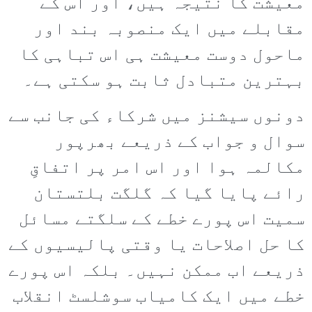
معیشت کا نتیجہ ہیں، اور اس کے
مقابلے میں ایک منصوبہ بند اور
ماحول دوست معیشت ہی اس تباہی کا
بہترین متبادل ثابت ہو سکتی ہے۔
دونوں سیشنز میں شرکاء کی جانب سے
سوال و جواب کے ذریعے بھرپور
مکالمہ ہوا اور اس امر پر اتفاقِ
رائے پایا گیا کہ گلگت بلتستان
سمیت اس پورے خطے کے سلگتے مسائل
کا حل اصلاحات یا وقتی پالیسیوں کے
ذریعے اب ممکن نہیں۔ بلکہ اس پورے
خطے میں ایک کامیاب سوشلسٹ انقلاب