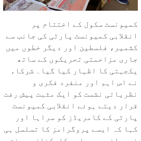
کمیونسٹ سکول کے اختتام پر
انقلابی کمیونسٹ پارٹی کی جانب سے
کشمیر، فلسطین اور دیگر خطوں میں
جاری مزاحمتی تحریکوں کے ساتھ
یکجہتی کا اظہار کیا گیا۔ شرکاء
نے اس اہم اور منفرد فکری و
نظریاتی نشست کو ایک مثبت پیش رفت
قرار دیتے ہوئے انقلابی کمیونسٹ
پارٹی کے کامریڈز کو سراہا اور
کہا کہ ایسے پروگرامز کا تسلسل ہی