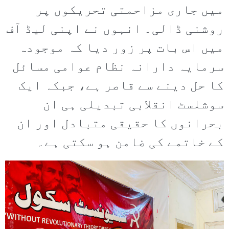
میں جاری مزاحمتی تحریکوں پر
روشنی ڈالی۔ انہوں نے اپنی لیڈ آف
میں اس بات پر زور دیا کہ موجودہ
سرمایہ دارانہ نظام عوامی مسائل
کا حل دینے سے قاصر ہے، جبکہ ایک
سوشلسٹ انقلابی تبدیلی ہی ان
بحرانوں کا حقیقی متبادل اور ان
کے خاتمے کی ضامن ہو سکتی ہے۔