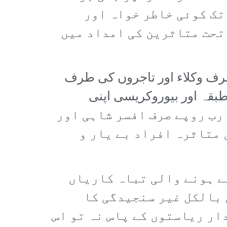
تک کوئی خاطر خواہ اور
تحت متاثرین کی امداد میں
رف وکلاء اور تاجروں کی طرف
بقہ اور بیوروکریسی اپنی
یوں میں مصروف ہے۔ سال 2025ء کے بجٹ میں 80 ارب سے بڑھا کر 83 ارب روپے صرف افسر شاہی اور
 متاثرہ افراد بے یار و
سے ہونے والی تباہ کاریاں
 بالکل غیر سنجیدگی کا
ار ریاستوں کے پاس نہ تو اس