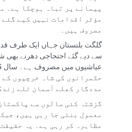
پیمانے پر تباہ ہوچکا ہے۔ مت
مؤثر اقدامات نہیں کیے گئے ہ
مصروف ہیں۔
گلگت بلتستان جہاں ایک طرف قدر
سے دیے گئے احتجاجی دھرنے بھی شد
حکمرانوں کی شاہ خرچیوں کے ل
مددگار کھلے آسمان تلے زندگ
گزشتہ کئی سالوں سے پاکستان 
معمول بنتی جا رہی ہیں، جبکہ
مظاہرہ کر رہی ہے۔ یہ حقیقت 