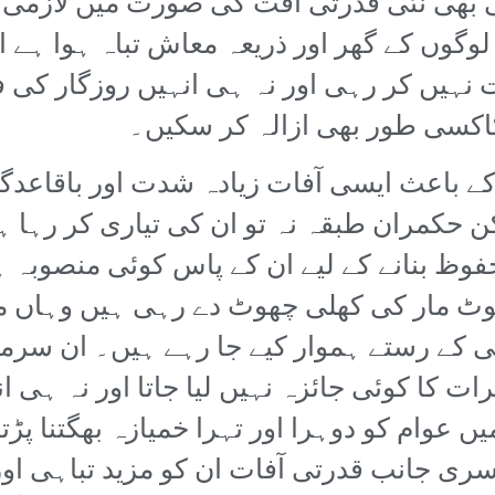
ی نئی قدرتی آفت کی صورت میں لازمی طو
وں کے گھر اور ذریعہ معاش تباہ ہوا ہے ان
 نہیں کر رہی اور نہ ہی انہیں روزگار کی 
سی طور بھی ازالہ کر سکیں۔
کے باعث ایسی آفات زیادہ شدت اور باقاعدگی
ن حکمران طبقہ نہ تو ان کی تیاری کر رہا ہے
حفوظ بنانے کے لیے ان کے پاس کوئی منصوبہ
لوٹ مار کی کھلی چھوٹ دے رہی ہیں وہاں م
ی کے رستے ہموار کیے جا رہے ہیں۔ ان سرم
ثرات کا کوئی جائزہ نہیں لیا جاتا اور نہ 
میں عوام کو دوہرا اور تہرا خمیازہ بھگتنا 
سری جانب قدرتی آفات ان کو مزید تباہی او