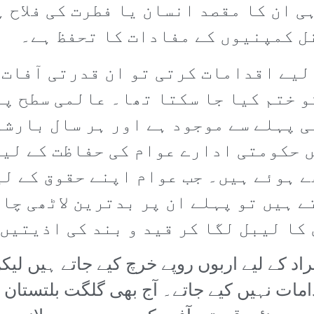
ی ان کا مقصد انسان یا فطرت کی فلاح 
ل کمپنیوں کے مفادات کا تحفظ ہے۔
لیے اقدامات کرتی تو ان قدرتی آفات 
و ختم کیا جا سکتا تھا۔ عالمی سطح پ
ی پہلے سے موجود ہے اور ہر سال بارشو
 حکومتی ادارے عوام کی حفاظت کے لی
ے ہوئے ہیں۔ جب عوام اپنے حقوق کے لی
 ہیں تو پہلے ان پر بدترین لاٹھی چا
 کا لیبل لگا کر قید و بند کی اذیتیں
 کے لیے اربوں روپے خرچ کیے جاتے ہیں لیکن
دامات نہیں کیے جاتے۔ آج بھی گلگت بلتستان 