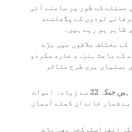
مسئلے کے طور پر سامنے آئی
برفانی تودوں کے پگھلنے،
 ظاہر ہو رہے ہیں۔
کے مختلف علاقوں میں بڑے
 کے باعث ہنزہ، غذر، سکردو
ں بستیاں بری طرح متاثر
اب تک کی اطلاعات کے مطابق 650 سے زائد مکانات مکمل طور پر تباہ ہو چکے ہیں جبکہ 22 سے زیادہ اموات
بے شمار خاندان کھلے آسمان
لکہ انفراسٹرکچر بھی بڑے