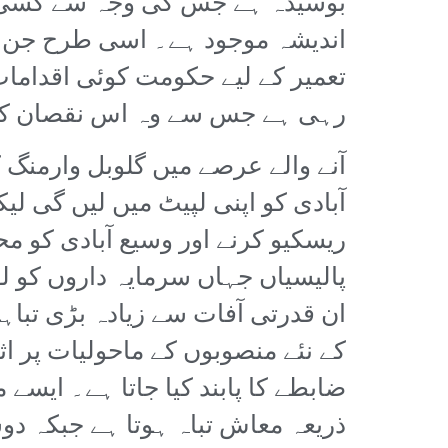
بوسیدہ ہے جس کی وجہ سے کسی بھ
اندیشہ موجود ہے۔ اسی طرح جن لوگ
تعمیر کے لیے حکومت کوئی اقدامات
رہی ہے جس سے وہ اس نقصان کاک
آنے والے عرصے میں گلوبل وارمنگ 
آبادی کو اپنی لپیٹ میں لیں گی لیک
ریسکیو کرنے اور وسیع آبادی کو م
پالیسیاں جہاں سرمایہ داروں کو 
ان قدرتی آفات سے زیادہ بڑی تباہ
کے نئے منصوبوں کے ماحولیات پر ا
ضابطے کا پابند کیا جاتا ہے۔ ایسے 
ذریعہ معاش تباہ ہوتا ہے جبکہ دو