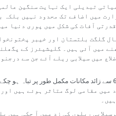
یاتی تبدیلی ایک نہایت سنگین عالمی 
ارت میں اضافے تک محدود نہیں بلکہ 
درتی آفات کی شکل میں پوری دنیا میں
ال گلگت بلتستان اور خیبر پختونخوا 
نے میں آئی ہیں۔ گلیشیئرز کے پگھلنے
لاع میں سیلابی ریلے آئے جن سے درجنو
 میں مقامی لوگ متاثر ہوئے ہیں اور 
ہیں۔
سیلابی ریلوں کی زد میں آ چکی ہیں ب