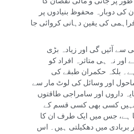
ر پر جانی و مالی نقصان کا
 کی دوبارہ محفوظ بنیادوں پر
فراہمی کی یقین دہانی کروائی جا
 سے آئیں گی اور زیادہ بڑی
 اور نہ ہی متاثرہ افراد کو
 ہے۔ بلکہ حکمران طبقے کی
احول اور وسائل کی لوٹ مار سے
ایہ داروں اور سامراجی طاقتوں
ہی انہیں کسی بھی کسی قسم کے
پڑتا ہے، جس میں ایک طرف ان کا
ر بربادی میں دھکیلتی ہیں۔ اس