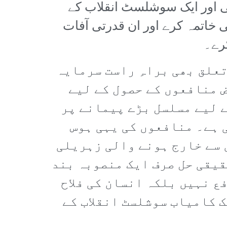
ی اور ایک سوشلسٹ انقلاب کے
 خاتمہ کرے اور ان قدرتی آفات
کرے۔
علق بھی براہِ راست سرمایہ
 منافعوں کے حصول کے لیے
 لیے مسلسل بڑے پیمانے پر
 ہے۔ منافعوں کی یہی ہوس
 سے خارج ہونے والی زہریلی
یقی حل صرف ایک منصوبہ بند
ع نہیں بلکہ انسان کی فلاح
ک کامیاب سوشلسٹ انقلاب کے