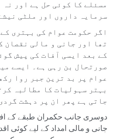
مسئلے کا کوئی حل ہے اور نہ ہ
سرمایہ داروں اور ملٹی نیشن
اگر حکومت عوام کی بہتری کے 
تھا اور جانی و مالی نقصان ک
کے بعد ایسی آفات کی پیش گوئ
صورتحال بن رہی ہے۔ ایسے میں
عوام پر بد ترین جبر روا رکھ
بہتر سہولیات کا مطالبہ کرتے
جاتی ہے پھر ان پر دہشت گردی
دوسری جانب حکمران طبقے کے افراد
جانی و مالی امداد کے لیے کوئی اق