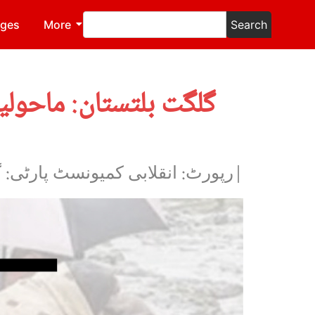
ages
More
Search
گلگت بلتستان: ماحولی
|رپورٹ: انقلابی کمیونسٹ پارٹی: 