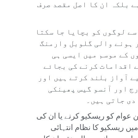
ہے بلکہ ان کا اصل مقصد صرف
سے لوگوں کو بچایا جا سکتا
ر ہونے والی گلوبل وارمنگ
ں کے موسم میں ایسی ہی
ے اقدامات کرنے کی بجائے
ے آواز بلند کرتے ہیں اور
رج اور آنسو گیس پھینکی
 دی جاتی ہیں۔
 عوام کو ریسکیو کرنے یا ان کی
میں ریسکیو کا نظام انتہائی