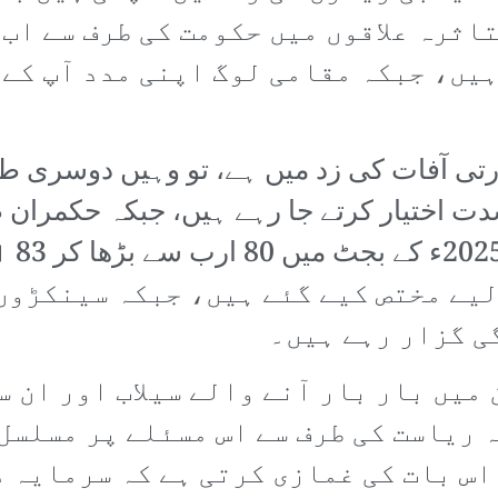
اثرہ علاقوں میں حکومت کی طرف سے اب 
یں، جبکہ مقامی لوگ اپنی مدد آپ کے 
تی آفات کی زد میں ہے، تو وہیں دوسری ط
ت اختیار کرتے جا رہے ہیں، جبکہ حکمران ط
عیاش
یے مختص کیے گئے ہیں، جبکہ سینکڑوں
ی گزار رہے ہیں۔
میں بار بار آنے والے سیلاب اور ان 
 ریاست کی طرف سے اس مسئلے پر مسلسل
اس بات کی غمازی کرتی ہے کہ سرمایہ د