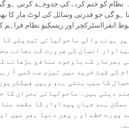
نہ نظام کو ختم کرنے کی جدوجہد کرنی ہو گ
ا ہو گی جو قدرتی وسائل کی لوٹ مار کا بھی
حفوظ انفرااسٹرکچر اور ریسکیو نظام فراہم 
پر ہونے والی ماحولیاتی تبدیلی کا ت
یداوار انسان کی ضرورت کے بجائے محض
ی بھرمار کے باوجود منافع بڑھانے کے
م کی قوت خرید میں تیزی سے کمی آ رہی
صال کا سبب بنتی ہے، وہیں فیکٹریوں
نم دیتی ہیں۔ ماحولیاتی بحران کا حق
ممکن ہے، جہاں پیداوار کا مقصد مناف
د پورے خطے او ر پھر دنیا بھر میں ای
ے۔