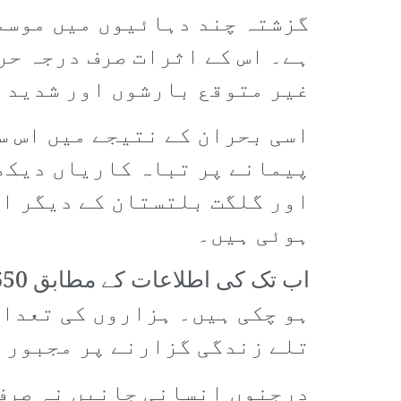
گزشتہ چند دہائیوں میں موسم
ہے۔ اس کے اثرات صرف درجہ حر
غیر متوقع بارشوں اور شدید ق
اسی بحران کے نتیجے میں اس س
پیمانے پر تباہ کاریاں دیکھ
اور گلگت بلتستان کے دیگر اض
ہوئی ہیں۔
ہو چکی ہیں۔ ہزاروں کی تعداد
تلے زندگی گزارنے پر مجبور 
درجنوں انسانی جانیں نہ صرف 