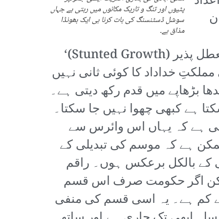
عداد
پٹیوں اور تنگ و تاریک مکانوں میں رہتی ہے جہاں
ن
سوشل ڈسٹنسنگ کی بات کرنا ہی ایک بھونڈا
مذاق ہے۔
گزشتہ نسل سے کم ہوتے جا رہے ہیں اور ان کی ذہنی اور جسمانی نشوونما ’تعطل پذیر (Stunted Growth)‘
سائنسی علاج میں بھی مملکتِ خداداد کا کوئی ثانی نہیں
ھا بڑھاپے میں قدم رکھ دیتی ہے۔
 ہے کبھی چھوا نہیں جا سکتا۔
تی ہے کہ یہاں اس وائرس سے
مکن ہے کہ موسم کی تبدیلی کے
ئی کے بالکل برعکس ہوں۔ راقم
یکن اگر حکومت صرف اس قسم
ے کم ہے۔ یہ اسی قسم کی منفی
سلہ ابھی تک جاری ہے اور ساتھ