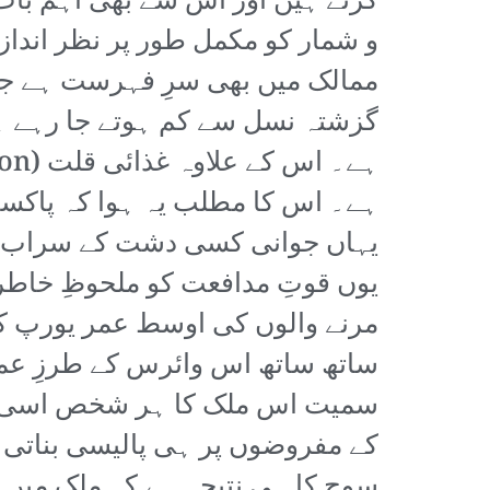
کرتے ہیں اور اس سے بھی اہم بات
و شمار کو مکمل طور پر نظر انداز
ممالک میں بھی سرِ فہرست ہے جن 
ہے۔ اس کا مطلب یہ ہوا کہ پاکستا
یہاں جوانی کسی دشت کے سراب کی
یوں قوتِ مدافعت کو ملحوظِ خاطر
مرنے والوں کی اوسط عمر یورپ ک
ساتھ ساتھ اس وائرس کے طرزِ عمل 
سمیت اس ملک کا ہر شخص اسی خ
کے مفروضوں پر ہی پالیسی بناتی
سوچ کا ہی نتیجہ ہے کہ ملک میں 