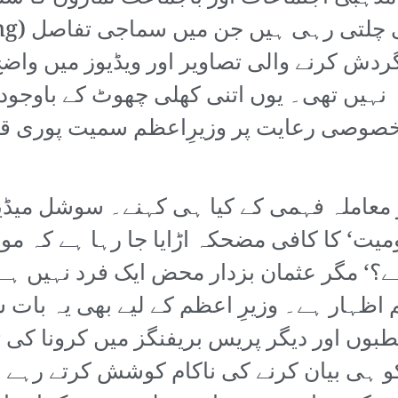
ردش کرنے والی تصاویر اور ویڈیوز میں واضح
نہیں تھی۔ یوں اتنی کھلی چھوٹ کے باوجود اگ
وصی رعایت پر وزیرِاعظم سمیت پوری قوم
معاملہ فہمی کے کیا ہی کہنے۔ سوشل میڈ
ومیت‘ کا کافی مضحکہ اڑایا جا رہا ہے کہ م
 ہے؟‘ مگر عثمان بزدار محض ایک فرد نہیں ہ
اظہار ہے۔ وزیرِ اعظم کے لیے بھی یہ بات
طبوں اور دیگر پریس بریفنگز میں کرونا کی ت
کو ہی بیان کرنے کی ناکام کوشش کرتے رہے 