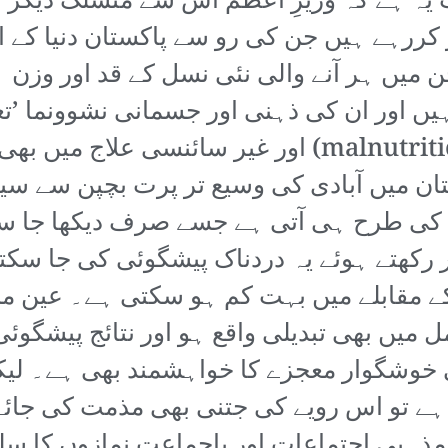
 یہ ہے کہ وزیرِ اعظم اس سے منسلک دیگر ا
 کررہے ہیں جن کی رو سے پاکستان دنیا کے ا
میں ہر آنے والی نئی نسل کے قد اور وزن
ہے۔ اس کے علاوہ غذائی قلت (malnutrition) اور غیر 
ن میں آبادی کی وسیع تر پرت بچپن سے سید
 طرح ہی آتی ہے جسے صرف دیکھا جا سکتا
 رکھتے ہوئے یہ دردناک پیشگوئی کی جا سک
ے مقابلے میں بہت کم ہو سکتی ہے۔ عین م
میں بھی تبدیلی واقع ہو اور نتائج پیشگو
وشگوار معجزے کا خواہشمند بھی ہے۔ ل
 ہے تو اس رویے کی جتنی بھی مذمت کی جائ
مذہبی اجتماعات اور باجماعت نمازوں کا سل