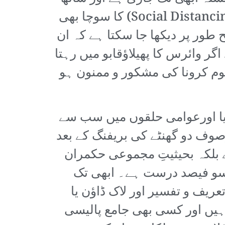
ہی آج تک بین الصوبائی ٹرینیں بھی چلتی رہی ہیں جن میں سماجی تفاصل (Social Distancing) کا سوچا بھی
 طور پر دیکھا جا سکتا ہے کہ ان
ر وائرس کا پھیلاؤقابو میں رہتا
 کرونا کی مشکور و ممنون ہو
یا اورعوامی حلقوں میں سب سے
وصوف دو گھنٹے کی بریفنگ کے بعد
ے بلکہ بحیثیتِ مجموعی حکمران
 سو فیصد درست ہے۔ ابھی تک
عریف و تفسیر اور لاک ڈاؤن یا
ہیں اور کسی بھی جامع پالیسی