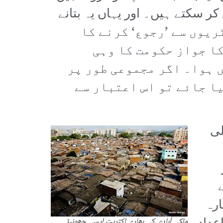
کر سکتے ہیں۔ اور یہاں یہ بتانے
 لیبارٹریوں سے ’رجوع‘ کرنے کا
ا جواز حکومت کا وہی
ں ہوا۔ اگر مجموعی طور پر
ا جائے تو اس اعتبار سے
لی
ارہ
ملکی آبادی کی بھاری اکثریت ایسی جھونپڑ