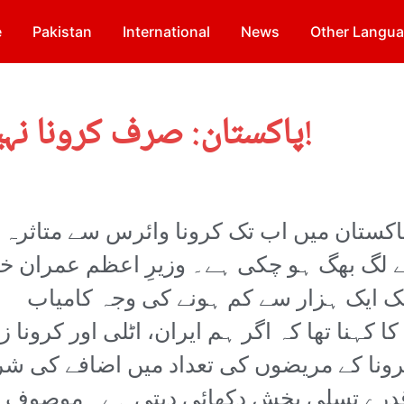
e
Pakistan
International
News
Other Langu
پاکستان: صرف کرونا نہیں‘ سرمایہ داری کو مارو!
اکستان میں اب تک کرونا وائرس سے متاثرہ
ضوں کی مصدقہ تعداد 1016 کے لگ بھگ ہو چکی ہے۔ وزیرِ اعظم عمران 
تک ایک ہزار سے کم ہونے کی وجہ کامیاب
ا کہنا تھا کہ اگر ہم ایران، اٹلی اور کرونا ز
کرونا کے مریضوں کی تعداد میں اضافے کی ش
 قدرے تسلی بخش دکھائی دیتی ہے۔ موصوف ن