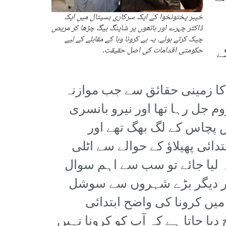
خیبر پختونخوا کے ایک سرکاری ہسپتال میں ایک
ڈاکٹر چہرے اور ہاتھوں پر شاپنگ بیگ چڑھا کر مریص
چیک کرتے ہوئے۔ یہ ہے کرونا وبا کے مقابلے کے لیے
ے
حکومتی اقدامات کی اصل حقیقت۔
کا زمینی حقائق سے جب موازنہ
م جل رہا تھا اور نیرو بانسری
ے مصدقہ مریض پچاس کے لگ بھگ تھے اور
اور یہ شرح ابتدائی پھیلاؤ کے حوالے سے اٹلی
 لیا جائے تو سب سے اہم سوال
 اور دیگر بڑے شہروں سے سوشل
یں کرونا کی واضح ابتدائی
ا جاتا ہے کہ آپ کو کرونا نہیں