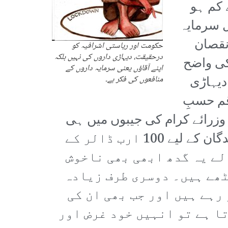
 کم ہو
ل سرمایہ
نقصان
حکومت اور ریاستی اشرافیہ کو
درحقیقت، دیہاڑی داروں کی نہیں بلکہ
 کی واضح
اپنے آقاؤں یعنی سرمایہ داروں کے
یہاڑی
منافعوں کی فکر ہے۔
ی رقم حسبِ
وزرائے کرام کی جیبوں میں ہی
چلی جائے گی جبکہ باقی سرمایہ دارہڑپ کر لیں گے۔ جبکہ ساتھ ہی برآمد کنندگان کے لیے 100 ارب ڈالر کے
لے یہ گدھ ابھی بھی ناخوش
ٹھے ہیں۔ دوسری طرف زیادہ
رہے ہیں اور جب بھی ان کی
ا ہے تو انہیں خود غرض اور