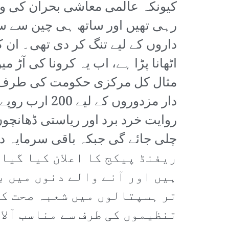
کیونکہ عالمی معاشی بحران کی وج
رہی تھیں اور ساتھ ہی چین سے سس
داروں کے لیے تنگ کر دی تھی۔ ان 
اٹھانا پڑا ہے، اب یہ کرونا کی آڑ
مثال کل مرکزی حکومت کی طرف س
دار مزدوروں ک
روایت خرد برد اور ریاستی ڈھانچو
ریفنڈ پیکج کا اعلان کیا گیا
ہیں اور آنے والے دنوں میں ب
تر ہسپتالوں میں شعبہ صحت کے
تنظیموں کی طرف سے مناسب آلا