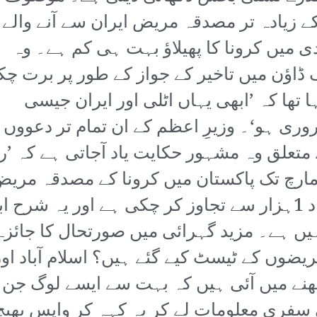
کے زیادہ تر مصدقہ مریض ایران سے آنے والے
دی میں کرونا کا پھیلاؤ بہت ہی کم ہے۔ وہ
ڈاؤن میں تاخیر کے جواز کے طور پر برت چک
تھا کہ ’ابھی یہاں اٹلی اور ایران جیسی
ری ہو‘۔ وزیرِ اعظم کے ان تمام تر دعووں 
متعلق وہ مشہور حکایت یاد آجاتی ہے کہ ’رو
ا رہا تھا‘۔ حقیقت یہ ہے کہ 15 مارچ تک پاکستان میں کرونا ک
گزشتہ آٹھ سے نو دنوں میں یہ تعداد 1ہزار سے تجاوز کر چکی ہے 
 ہے۔ مزید گہرائی میں صورتحال کا جائزہ
 مریضوں کے ٹیسٹ کیے گئے ہیں؟ اسلام آباد
ھنے میں آئی ہیں کہ بہت سے ایسے لوگ جن م
سفری معلومات لے کر یہ کہہ کر واپس بھیج دی