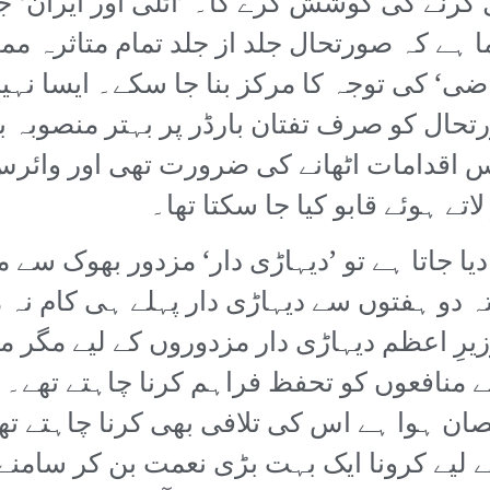
ل کرنے کی کوشش کرے گا۔ ’اٹلی اور ایران‘ 
ہے کہ صورتحال جلد از جلد تمام متاثرہ ممال
ی‘ کی توجہ کا مرکز بنا جا سکے۔ ایسا نہی
تحال کو صرف تفتان بارڈر پر بہتر منصوبہ بن
 اقدامات اٹھانے کی ضرورت تھی اور وائرس 
تے ہوئے قابو کیا جا سکتا تھا۔
دیا جاتا ہے تو ’دیہاڑی دار‘ مزدور بھوک سے م
 دو ہفتوں سے دیہاڑی دار پہلے ہی کام نہ 
رِ اعظم دیہاڑی دار مزدوروں کے لیے مگر م
کے منافعوں کو تحفظ فراہم کرنا چاہتے تھے۔ ا
صان ہوا ہے اس کی تلافی بھی کرنا چاہتے ت
 لیے کرونا ایک بہت بڑی نعمت بن کر سامنے 