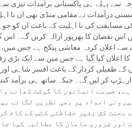
ہ سے پہلے ہی پاکستانی برآمدات تیزی سے
تی درآمدات نے مقامی منڈی بھی ان نا اہ
کی مسابقت کی نا اہلیت کے باعث ان کو جو 
 میں اس نقصان کا بھرپور ازالہ کریں گے۔ اس
ے اعلان کردہ معاشی پیکج ہے جس میں، د
ے لیے 200 ارب روپے کا اعلان کیا گیا ہے جس میں سے ایک بڑ
ں کے طفیلی کردار کے باعث افسر شاہی اور 
 ہے، جس سے انسانوں کا گوشت کھانے وا
یرونی امداد پر بھی نظریں لگائے بی
 محنت کش بغیر حفاظتی کٹس کے کام کر 
ت اور ضروری سامان کا مطالبہ کیا جات