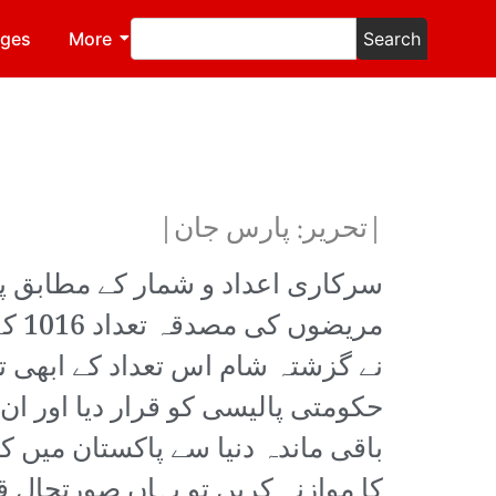
ages
More
Search
|تحریر: پارس جان|
سرکاری اعداد و شمار کے مطابق پ
مری
نے گزشتہ شام اس تعداد کے ابھی 
حکومتی پالیسی کو قرار دیا اور ان ک
باقی ماندہ دنیا سے پاکستان میں 
کا موازنہ کریں تو یہاں صورتحال