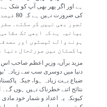
ہے اور اگر پھر بھی آپ کو شک ہے ت
کی ضرور
تصور بھی نہیں کر سکتے۔ سفری
بیانیہ ہے کہ ابھی تک مقامی 
ہونے والے ٹیسٹوں اور مصدقہ 
پاکستان میں صورتحال دنیا م
مزید برآں، وزیرِ اعظم صاحب اس 
دنیا میں دوسری سب سے زیادہ ’بو
ضیاع بہت زیادہ ہوا، جبکہ پاکستان 
نتائج اتنے خطرناک نہیں ہوں گے۔ 
کیونکہ یہ اعداد و شمار خود مادی