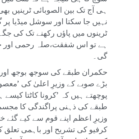
نہیں جا سکتا اور سوشل میڈیا پر گ
ٹرینوں میں پاؤں رکھنے تک کی جگہ 
ہے تو اس شفقت،صلہ رحمی اور خص
گی۔
حکمران طبقے کی سوجھ بوجھ اور 
بڑے صوبے کے وزیرِ اعلیٰ کی ’معص
پوچھتے ہیں کہ ’کرونا کاٹتا کیسے
طبقے کی ذہنی پراگندگی کا مجسم 
وزیرِ اعظم اپنے قوم سے کیے گئے خ
کرفیو کی تشریح اور باہمی تعلق 