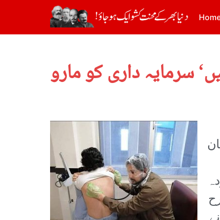
Hom
خان
دہ
رح
ے