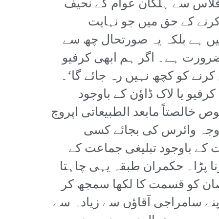
افلاس سے ہلکان عوام کے نحیف
رنے کے حق میں جو نہایت
نہیں ہے بلکہ یہ صورتحال چھ سے
ضرورت ہے۔ اگر ہم ابھی کرفیو
 کرنے کو کچھ نہیں رہ جائے گا‘۔
فیو یا لاک ڈاؤن کے باوجود
 خالصتاً مابعد الطبیعاتی اپروچ
 وجہ وائرس کی بجائے کسی
 کے باوجود تبلیغی جماعت کے
نا پڑا۔ حکمران طبقہ یہی چاہتا
قصان کو قسمت کا لکھا سمجھ کر
اپنے سامراجی آقاؤں سے زیادہ سے