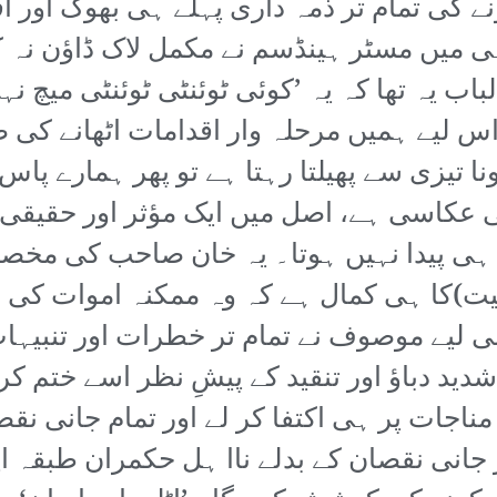
ے کی تمام تر ذمہ داری پہلے ہی بھوک اور 
ی میں مسٹر ہینڈسم نے مکمل لاک ڈاؤن نہ ک
لباب یہ تھا کہ یہ ’کوئی ٹوئنٹی ٹوئنٹی میچ 
 لیے ہمیں مرحلہ وار اقدامات اٹھانے کی 
نا تیزی سے پھیلتا رہتا ہے تو پھر ہمارے پاس
 عکاسی ہے، اصل میں ایک مؤثر اور حقیقی کر
ہی پیدا نہیں ہوتا۔ یہ خان صاحب کی مخصوص
نیت)کا ہی کمال ہے کہ وہ ممکنہ اموات کی
 لیے موصوف نے تمام تر خطرات اور تنبیہات
شدید دباؤ اور تنقید کے پیشِ نظر اسے ختم کر
اجات پر ہی اکتفا کر لے اور تمام جانی ن
ر جانی نقصان کے بدلے ناا ہل حکمران طبقہ 