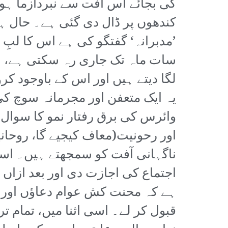
کی بجائے اس آفت سے نبردآزما ہون
کندھوں پر ڈال دی گئی ہے۔ حال ہ
’مدبرانہ‘ گفتگو کی ہے اس کا لبِ 
سات ماہ تک جاری رہ سکتی ہے، اس
لگا دیتے ہیں اور اس کے باوجود کرو
یہ ایک متعفن اور مجرمانہ سوچ کی
وائرس کی برق رفتار نمو کا سوال 
اور رحونیت(معاف کیجیے گا، روحا
ناگہانی آفت کو سمجھتے ہیں۔ اسی
اجتماع کی اجازت دی اور بعد ازاں 
ہے کہ محنت کش عوام دعاؤں اور من
قبول کر لے۔ اسی اثنا میں، تمام ت