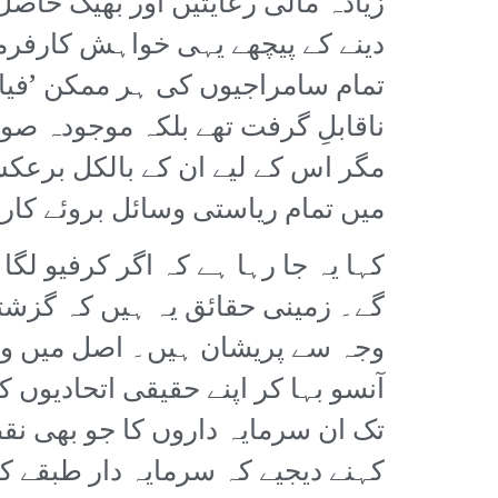
زیادہ مالی رعایتیں اور بھیک حاص
دینے کے پیچھے یہی خواہش کارفرما 
تمام سامراجیوں کی ہر ممکن ’فیاض
ناقابلِ گرفت تھے بلکہ موجودہ صور
مگر اس کے لیے ان کے بالکل برعکس
میں تمام ریاستی وسائل بروئے کار لا
کہا یہ جا رہا ہے کہ اگر کرفیو لگا 
گے۔ زمینی حقائق یہ ہیں کہ گزشتہ
وجہ سے پریشان ہیں۔ اصل میں وزی
آنسو بہا کر اپنے حقیقی اتحادیوں 
تک ان سرمایہ داروں کا جو بھی نق
کہنے دیجیے کہ سرمایہ دار طبقے کے