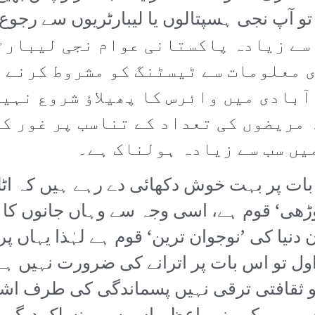
و آپ نجی ہسپتالوں یا لیبارٹریوں سے رجوع 
ت نہیں ہے کہ 80 فیصد سے زیادہ پاکستانی عوام نجی
 معلومات سے ٹیسٹنگ کو مشروط کرنے ک
آبادی میں وائرس کا پھیلاؤ شروع نہی
مریضوں کی تعداد کے تناسب پر غور کی
یں سب سے زیادہ ہولناک ہے۔
بات پر بہت خوش دکھائی دے رہے ہیں کہ اٹ
ڑھی‘ قوم ہے، اسی وجہ سے وہاں جانوں کا
دنیا کی ’نوجوان ترین‘ قوم ہے لہٰذا یہاں پر
اول تو اس بات پر اترانے کی ضرورت نہیں ہے
 و ثقافتی ترقی نہیں پسماندگی کی طرف اش