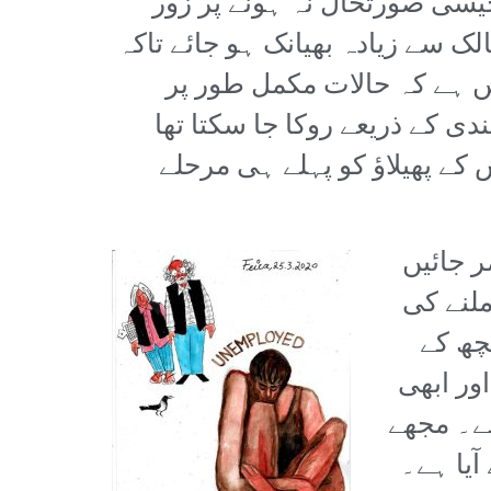
جیسی صورتحال نہ ہونے پر زور
ک سے زیادہ بھیانک ہو جائے تاکہ
ں ہے کہ حالات مکمل طور پر
دی کے ذریعے روکا جا سکتا تھا
کے پھیلاؤ کو پہلے ہی مرحلے
ر جائیں
ملنے کی
چھ کے
ور ابھی
ھے۔ مجھے
آیا ہے۔