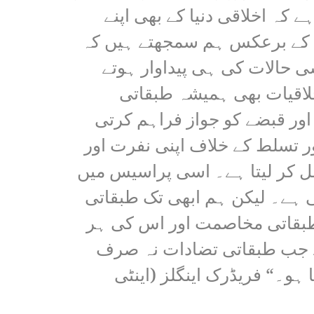
کہ اخلاقی دنیا کے بھی اپنے
اس کے برعکس ہم سمجھتے ہیں کہ
 حالات کی ہی پیداوار ہوتے
لاقیات بھی ہمیشہ طبقاتی
اور قبضے کو جواز فراہم کرتی
ور تسلط کے خلاف اپنی نفرت اور
ل کر لیتا ہے۔ اسی پراسیس میں
 ہے۔ لیکن ہم ابھی تک طبقاتی
و طبقاتی مخاصمت اور اس کی ہر
ے جب طبقاتی تضادات نہ صرف
و۔“ فریڈرک اینگلز (اینٹی