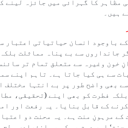
مظاہر کا گہرائی میں جائزہ لینے کی
ے ہیں۔
کے باوجود انسان حیاتیاتی اعتبار سے
ر جانداروں سے بے پناہ مماثلت بلکہ 
نِ خون وغیرہ سے متعلق تمام تر سائنس
ت سے ہی کیا جاتا ہے۔ تاہم اپنے سما
ے بھی واضح طور پر بے انتہا مختلف ا
بلکہ فطرت کو بھی اپنے (تحقیقی، مطا
رنے کے قابل بنایا۔ یہ رفعت اور امت
کے مرہونِ منت ہے۔ یہ محنت دو اعتبار
محنت‘ اور دوم یہ کہ یہ انفرادی سطح 