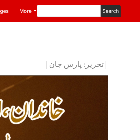
ages
More
Search
|تحریر: پارس جان|