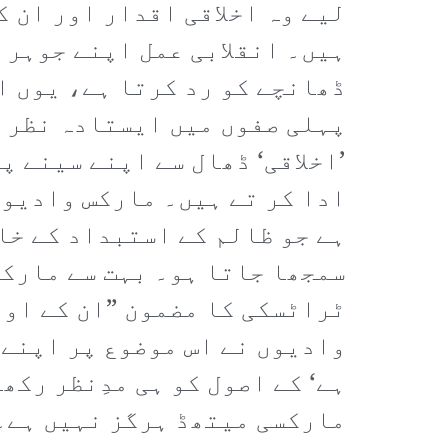
لیے وہ اخلاقی اقدار اور ان 
ہیں۔ انقلابی عمل اپنے جوہر 
ڈھانچے کو رد کرتا ہے، یوں اخ
پہلی صفوں میں ایستادہ نظر آ
’اخلاقی‘ ڈھال سے اپنے سینے پ
ادا کر تے ہیں۔ مارکس وادیوں
ہے جو ظالم کے استبداد کے خا
سمجھا جاتا ہو۔ بہت سے مارکس
ٹراٹسکی کا مضمون ”ان کے اور
وادیوں نے اس موضوع پر اپنے 
ہے‘ کے اصول کو ہی مدِنظر رک
مارکسی میتھڈ ہرگز نہیں ہے۔ 