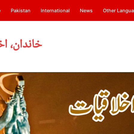
e
Pakistan
International
News
Other Langu
خاندان، ا