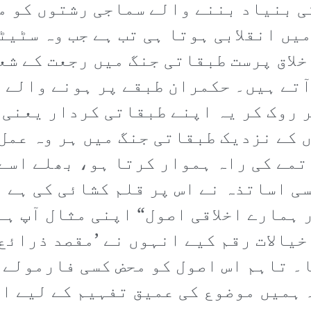
کی بنیاد بننے والے سماجی رشتوں کو 
میں انقلابی ہوتا ہی تب ہے جب وہ سٹی
لاق پرست طبقاتی جنگ میں رجعت کے شعو
تے ہیں۔ حکمران طبقے پر ہونے والے ہر
ر روک کر یہ اپنے طبقاتی کردار یعنی 
 کے نزدیک طبقاتی جنگ میں ہر وہ عمل
تمے کی راہ ہموار کرتا ہو، بھلے اسے 
ی اساتذہ نے اس پر قلم کشائی کی ہے 
 ہمارے اخلاقی اصول“ اپنی مثال آپ ہے
خیالات رقم کیے انہوں نے ’مقصد ذرائع
ھا۔ تاہم اس اصول کو محض کسی فارمولے
ہمیں موضوع کی عمیق تفہیم کے لیے ا