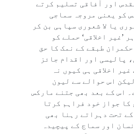
مقدس اور آفاقی تسلیم کرتے
ٹس کو یعنی مروجہ سماجی
ری یا لا شعوری سپاہی بن کر
 ’غیر اخلاقی‘ حملے کو
حکمران طبقے کے نمک کا حق
، پالیسی اور اقدام جائز
غیر اخلاقی ہی کیوں نہ
لیکن اس حوالے سے لیون
۔ اس کے بعد بھی جتنے مارکس
 کا جواز خود فراہم کرتا
 کے تحت دہراتے رہنا بھی
نسان اور سماج کے پیچیدہ