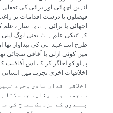
انہیں اچھائی اور برائی کی تعقلی 
فیصلوں یا درست اقدامات پر راغب نہ
اچھائی یا برائی ہے، یہ سارے علم
کہ ’نیکی علم ہے‘، یعنی لوگ اپنی 
طرح اپنے عہد ہی کی پیداوار تھا ا
میں کوئی ازلی یا آفاقی سچائی تھ
پہلو کو اجاگر کر کے اس آفاقیت کے
اخلاقیات آخری تجزیے میں انسان
اخلاقی اقدار مادی وجود نہیں
سمجھا اور اپنایا جا سکتا ہے
پسندوں کے نزدیک سماج کی ماد