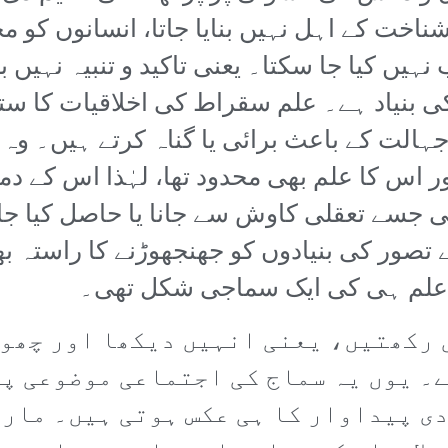
شناخت کے اہل نہیں بنایا جاتا، انسانوں کو 
یں کیا جا سکتا۔ یعنی تاکید و تنبیہ نہیں بل
 کی بنیاد ہے۔ علم سقراط کی اخلاقیات کا 
جہالت کے باعث برائی یا گناہ کرتے ہیں۔ وہ 
ور اس کا علم بھی محدود تھا، لہٰذا اس کے د
ی جسے تعقلی کاوش سے جانا یا حاصل کیا جا
 تصور کی بنیادوں کو جھنجھوڑنے کا راستہ بھ
ی علم ہی کی ایک سماجی شکل تھی۔
 رکھتیں، یعنی انہیں دیکھا اور چھوا
۔ یوں یہ سماج کی اجتماعی موضوعی پ
ی پیداوار کا ہی عکس ہوتی ہیں۔ مارک