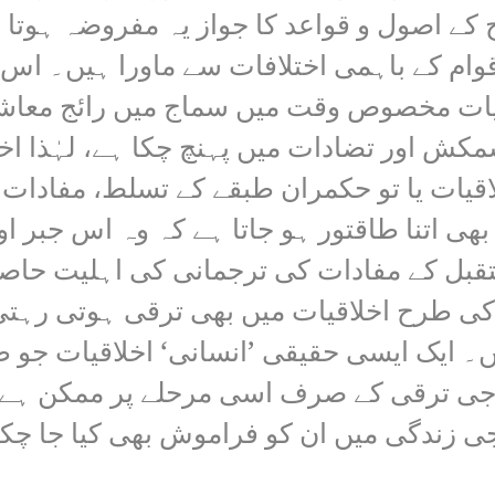
اصول و قواعد کا جواز یہ مفروضہ ہوتا ہے 
قوام کے باہمی اختلافات سے ماورا ہیں۔ 
یات مخصوص وقت میں سماج میں رائج معاشی
ش اور تضادات میں پہنچ چکا ہے، لہٰذا اخ
قیات یا تو حکمران طبقے کے تسلط، مفادات 
بھی اتنا طاقتور ہو جاتا ہے کہ وہ اس جبر ا
قبل کے مفادات کی ترجمانی کی اہلیت حاص
کی طرح اخلاقیات میں بھی ترقی ہوتی رہتی
ہیں۔ ایک ایسی حقیقی ’انسانی‘ اخلاقیات ج
 سماجی ترقی کے صرف اسی مرحلے پر ممکن ہ
زندگی میں ان کو فراموش بھی کیا جا چکا ہ