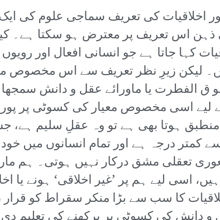
طور اخلاقیات کی تعریف سماجی علوم کی ایک
ی ذہن اس تعریف پر معترض ہو سکتا ہے۔ کیون
ات کہا جاتا ہے جو انسانی افعال اور رویوں ک
ہیں۔ لیکن زیرِ نظر تعریف سے اس مخصوص م
و ق الفطرت یا ماورائے عقل و دانش سمجھا ج
لیے اسی مخصوص معیار کی کسوٹی پر پورا اتر
نطبق ہوتا بھی ہے تو وہ عقلِ سلیم ہے، 
ے کمتر درجہ ہے اور تمام انسانوں میں خود 
 شعوری تعقلی مشق درکار نہیں ہوتی۔ ہم 
یں، اسی لیے ہم پر ’غیر اخلاقی‘ ہونے یا اخ
اقیات کا سب سے بڑا منکر سقراط کو قرار دی
و دانش کی کسوٹی پر پرکھنے کی تعلیم دی۔