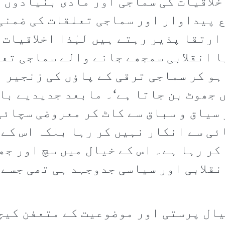
خلاقیات کی سماجی اور مادی بنیادوں 
ع پیداوار اور سماجی تعلقات کی ضمنی
رتقا پذیر رہتے ہیں لہٰذا اخلاقیات 
ا انقلابی سمجھے جانے والے سماجی تع
ہو کر سماجی ترقی کے پاؤں کی زنجیر 
ں جھوٹ بن جاتا ہے‘۔ مابعد جدیدیے با
 سیاق و سباق سے کاٹ کر معروضی سچائی
ی سے انکار نہیں کر رہا بلکہ اس کے 
ر رہا ہے۔ اس کے خیال میں سچ اور جھ
انقلابی اور سیاسی جدوجہد ہی تھی جسے
یال پرستی اور موضوعیت کے متعفن کیچ