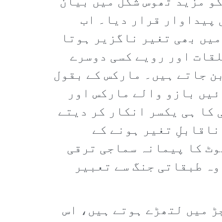
کو مزید ٹھوس شکل میں بیان
 پیداوار قرار دیا۔ اب
میں بھی تغیر ناگزیر ہوتا
لقات اور رویے کسی دوسرے
بن جاتے ہیں۔ مارکس کے بقول
ئیں بازو والے مارکس اور
 کا ہی یکسر انکار کر دیتے
ناقابلِ تغیر ہونے کے
وٹ کا پیمانہ سماجی ترقی
 وہ طبقاتی جنگ سے تعبیر
ڑ میں لتھڑے ہوتے ہیں، اس