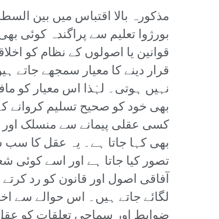
مذکورہ بالا اقتباس میں بین الس
بورژوا تعلیم سے پراگندہ کوئی بھ
قوانین یا اصولوں کے نظام کو اخلاقی
قرار دینے کا معیار سمجھے جاتے 
نہیں ہوتی۔ لہٰذا اس معیار کو ماف
بھی خود کو صحیح تسلیم کروانے کے 
کسی عقلی پیمانے سے منسلک اور م
بھی کہا جاتا ہے۔ یہ عقل کا سب س
تصور کیا جاتا ہے اور اسے کوئی
آفاقی اصول اور قانون کو رد کرتے ہ
لگائے جاتے ہیں۔ اس حوالے سے اخل
ضوابط اور سماجی تعلقات کو عقل 