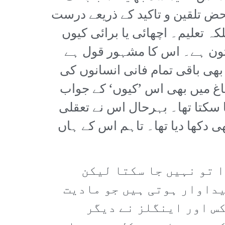
محض تلقین و تاکید کے ذریعے درست
کہ تعلیم۔ اچھائی یا برائی کیوں
ستون ہے۔ اس کا مشہور قول ہے
بھی باقی تمام فانی انسانوں کی
ماغ میں بھی اس ’کیوں‘ کے جواب
 سکتا تھا۔ بہرحال اس نے تعقلی
ی دکھا دیا تھا۔ تاہم اس کے ہاں
 تو نہیں جا سکتا لیکن
یداوار ہوتی ہیں جو مادیت
س اور اینگلز نے دیگر