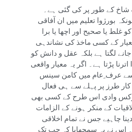
 شاخ کے طور پر کی گئی ہے۔
کہ بورژوا تعلیم میں ان آفاقی
و غلط یا صحیح اور اچھا یا برا
عیار کے کسی ماخذ کی نشاندہی
انے لگتا ہے بلکہ عقل و دانش کو
نا پڑتا ہے۔ اگر یہ معیار واقعی
جسے عرف ِعام میں کامن سینس
کار طرز پر پہلے سے ہی فعال
مارکس وادی اس طرح کے کسی بھی
لاقیات کے منکر ہونے کے الزامات
نا چاہیے جس نے تمام اخلاقی
 اس نے یہ سمجھایا کہ جب تک