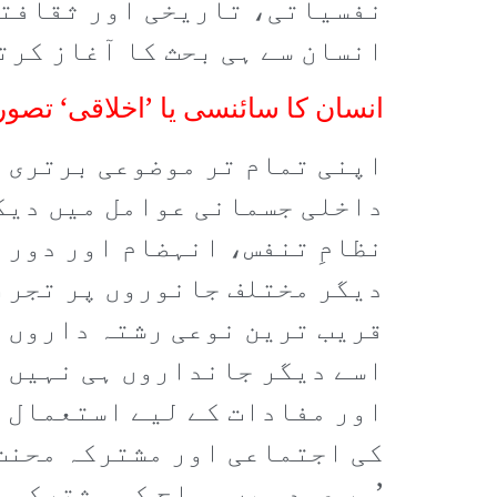
نفسیاتی، تاریخی اور ثقافتی 
انسان سے ہی بحث کا آغاز کرت
انسان کا سائنسی یا ’اخلاقی‘ تصور
اپنی تمام تر موضوعی برتری 
داخلی جسمانی عوامل میں دیگ
نظامِ تنفس، انہضام اور دورا
دیگر مختلف جانوروں پر تجربا
قریب ترین نوعی رشتہ داروں س
اسے دیگر جانداروں ہی نہیں 
اور مفادات کے لیے استعمال ک
کی اجتماعی اور مشترکہ محنت 
’ہر عہد میں سماج کی مشترکہ 