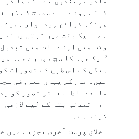
مادیت پسندوں سے آگے جا کر ا
کرتے ہوئے اسے سماج کے ذرائ
چونکہ ذرائع پیداوار ہمیشہ ا
ہے۔ ایک وقت میں ترقی پسند ی
وقت میں اپنے الٹ میں تبدیل 
’ایک عہد کا سچ دوسرے عہد می
ہیگل کے اس طرح کے تصورات کو
ہیں۔ مارکس یہاں معروضی سچائ
مابعدالطبیعاتی تصور کو رد ک
اور تمدنی بقا کے لیے لازمی 
کرتا ہے۔
اخلاق پرست آخری تجزیے میں خ