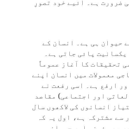
 ضرورت ہے۔ آئیے خود تصورِ
 حیوان ہی ہے۔ انسان کے
یکسانیت پائی جاتی ہے۔
ی تحقیقات کا آغاز عموماً
جی معمولات میں انسان اپنے
ور ارفع ہے۔ اسی رفعت نے
لعاتی اور اجتماعی) مقاصد
یاز انسانوں کی لاکھوں سال
 سے مشترکہ ہے، اول یہ کہ
پر بھی ذہنی اور جسمانی