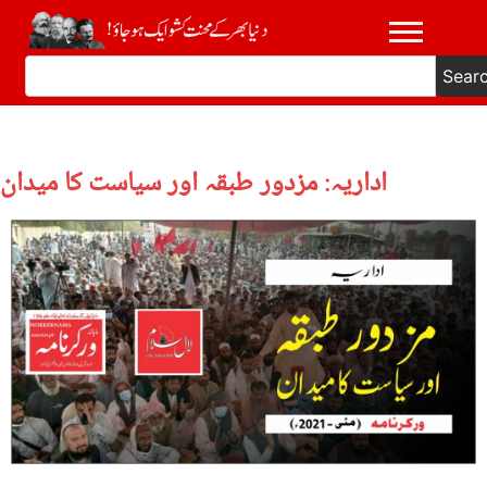
Sear
اداریہ: مزدور طبقہ اور سیاست کا میدان