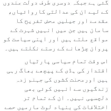
گئی ہے جبکہ دوسری طرف دولت مندوں
کے لیے ان کی عدالتی کاروائیاں،
مقدمے اور جیلیں محض تفریح کا
سامان ہیں جن میں انہیں شہرت کے
مواقع ملتے ہیں اور اپنی سیاست کو
پروان چڑھانے کے رستے نکلتے ہیں۔
اس وقت تمام سیاسی پارٹیاں
اقتدار کی ہڈی کے پیچھے بھاگ رہی
ہیں اورمحنت کشوں کی جہنم زدہ
زندگیوں سے انہیں کوئی بھی
دلچسپی نہیں۔ ان کے تمام تر
اختلافات کی بنیاد لوٹ مارمیں حصے