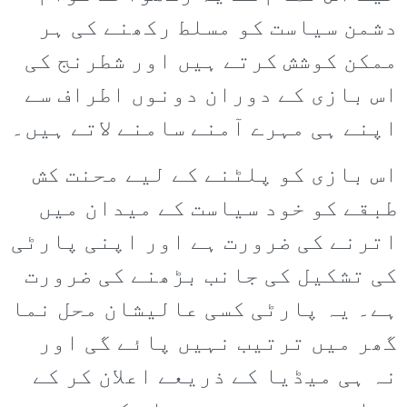
دشمن سیاست کو مسلط رکھنے کی ہر
ممکن کوشش کرتے ہیں اور شطرنج کی
اس بازی کے دوران دونوں اطراف سے
اپنے ہی مہرے آمنے سامنے لاتے ہیں۔
اس بازی کو پلٹنے کے لیے محنت کش
طبقے کو خود سیاست کے میدان میں
اترنے کی ضرورت ہے اور اپنی پارٹی
کی تشکیل کی جانب بڑھنے کی ضرورت
ہے۔ یہ پارٹی کسی عالیشان محل نما
گھر میں ترتیب نہیں پائے گی اور
نہ ہی میڈیا کے ذریعے اعلان کر کے