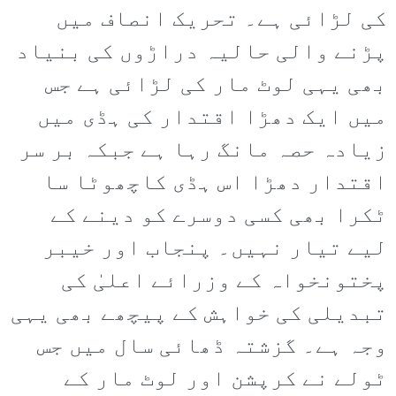
کی لڑائی ہے۔ تحریک انصاف میں
پڑنے والی حالیہ دراڑوں کی بنیاد
بھی یہی لوٹ مار کی لڑائی ہے جس
میں ایک دھڑا اقتدار کی ہڈی میں
زیادہ حصہ مانگ رہا ہے جبکہ بر سر
اقتدار دھڑا اس ہڈی کاچھوٹا سا
ٹکرا بھی کسی دوسرے کو دینے کے
لیے تیار نہیں۔ پنجاب اور خیبر
پختونخواہ کے وزرائے اعلیٰ کی
تبدیلی کی خواہش کے پیچھے بھی یہی
وجہ ہے۔ گزشتہ ڈھائی سال میں جس
ٹولے نے کرپشن اور لوٹ مار کے