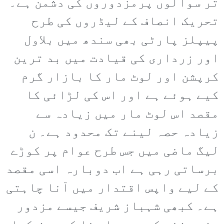
تر سوالوں پرمزدوروں کی دشمن ہے۔
تحریک انصاف کے لیڈروں کی طرح
پیپلز پارٹی بھی سندھ میں بلاول
اور زرداری کی قیادت میں بد ترین
کرپشن اور لوٹ مار کا بازار گرم
کیے ہوئے ہے اور اس کی لڑائی کا
مقصد اس لوٹ مار میں زیادہ سے
زیادہ حصہ لینے تک محدود ہے۔ ن
لیگ ماضی میں جس طرح عوام پر کوڑے
برساتی رہی ہے اب دوبارہ اسی مقصد
کے لیے واپس اقتدار میں آنا چاہتی
ہے۔ کبھی شہباز شریف جیسے مزدور