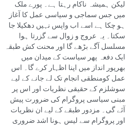
لیکن ہمیشہ ناکام رہتا ہے۔ پورے ملک
میں جس سماجی و سیاسی عمل کا آغاز
ہو چکا ہے اسے اب واپس نہیں دھکیلا جا
سکتا۔ یہ عروج و زوال سے گزرتا ہوا
مسلسل آگے بڑھے گا اور محنت کش طبقہ
ایک دفعہ پھر سیاست کے میدان میں
بھرپور انداز میں اپنا اظہار کرے گا۔ اس
عمل کومنطقی انجام تک لے جانے کے لیے
سوشلزم کے حقیقی نظریات اور اس پر
مبنی سیاسی پروگرام کی ضرورت پیش
آئے گی۔ مزدور طبقے کے لیے ان نظریات
اور پروگرام سے لیس ہونا اشد ضروری