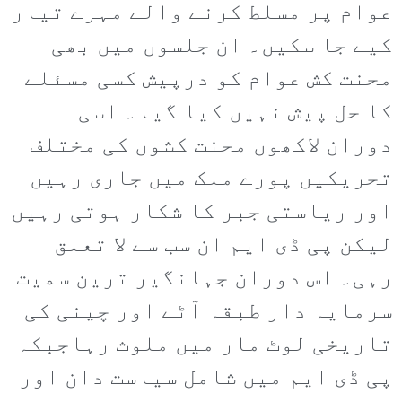
عوام پر مسلط کرنے والے مہرے تیار
کیے جا سکیں۔ ان جلسوں میں بھی
محنت کش عوام کو درپیش کسی مسئلے
کا حل پیش نہیں کیا گیا۔ اسی
دوران لاکھوں محنت کشوں کی مختلف
تحریکیں پورے ملک میں جاری رہیں
اور ریاستی جبر کا شکار ہوتی رہیں
لیکن پی ڈی ایم ان سب سے لا تعلق
رہی۔ اس دوران جہانگیر ترین سمیت
سرمایہ دار طبقہ آٹے اور چینی کی
تاریخی لوٹ مار میں ملوث رہاجبکہ
پی ڈی ایم میں شامل سیاست دان اور