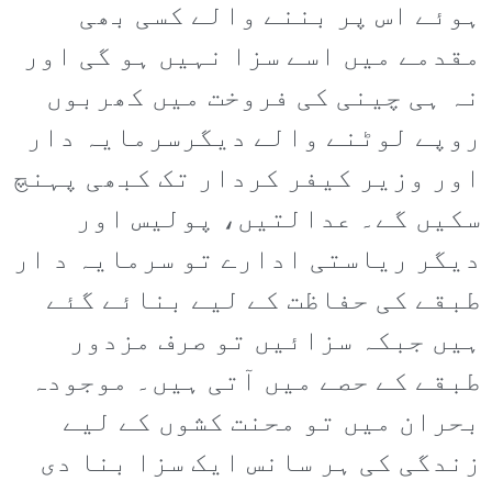
ہوئے اس پر بننے والے کسی بھی
مقدمے میں اسے سزا نہیں ہو گی اور
نہ ہی چینی کی فروخت میں کھربوں
روپے لوٹنے والے دیگرسرمایہ دار
اور وزیر کیفر کردار تک کبھی پہنچ
سکیں گے۔ عدالتیں، پولیس اور
دیگر ریاستی ادارے تو سرمایہ د ار
طبقے کی حفاظت کے لیے بنائے گئے
ہیں جبکہ سزائیں تو صرف مزدور
طبقے کے حصے میں آتی ہیں۔ موجودہ
بحران میں تو محنت کشوں کے لیے
زندگی کی ہر سانس ایک سزا بنا دی