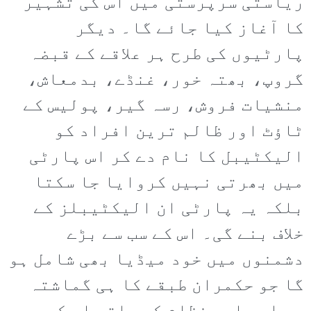
ریاستی سرپرستی میں اس کی تشہیر
کا آغاز کیا جائے گا۔ دیگر
پارٹیوں کی طرح ہر علاقے کے قبضہ
گروپ، بھتہ خور، غنڈے، بدمعاش،
منشیات فروش، رسہ گیر، پولیس کے
ٹاؤٹ اور ظالم ترین افراد کو
الیکٹیبل کا نام دے کر اس پارٹی
میں بھرتی نہیں کروایا جا سکتا
بلکہ یہ پارٹی ان الیکٹیبلز کے
خلاف بنے گی۔ اس کے سب سے بڑے
دشمنوں میں خود میڈیا بھی شامل ہو
گا جو حکمران طبقے کا ہی گماشتہ