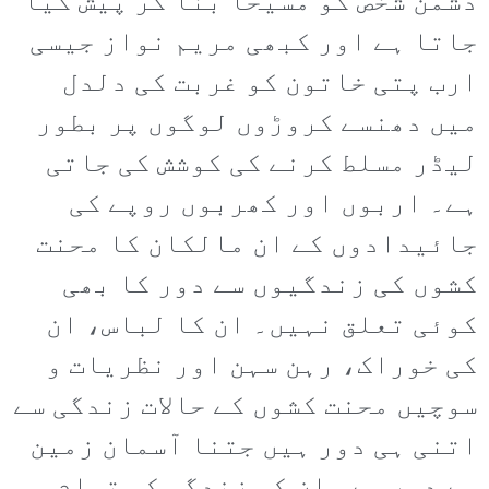
دشمن شخص کو مسیحا بنا کر پیش کیا
جاتا ہے اور کبھی مریم نواز جیسی
ارب پتی خاتون کو غربت کی دلدل
میں دھنسے کروڑوں لوگوں پر بطور
لیڈر مسلط کرنے کی کوشش کی جاتی
ہے۔ اربوں اور کھربوں روپے کی
جائیدادوں کے ان مالکان کا محنت
کشوں کی زندگیوں سے دور کا بھی
کوئی تعلق نہیں۔ ان کا لباس، ان
کی خوراک، رہن سہن اور نظریات و
سوچیں محنت کشوں کے حالات زندگی سے
اتنی ہی دور ہیں جتنا آسمان زمین
سے دور ہے۔ ان کی زندگی کی تمام