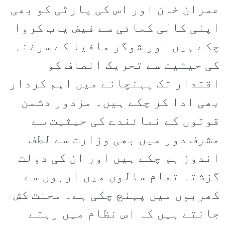
عمران خان اور اس کی پارٹی کو بھی
اپنی کالی کمائی سے فیض یاب کروا
چکے ہیں اور شوگر مافیا کے سرغنہ
کی حیثیت سے تحریک انصاف کو
اقتدار تک پہنچانے میں اہم کردار
بھی ادا کر چکے ہیں۔ مزدور دشمن
قوتوں کے نمائندے کی حیثیت سے
مشرف دور میں بھی وزارت سے لطف
اندوز ہو چکے ہیں اور ان کی دولت
گزشتہ تمام سالوں میں اربوں سے
کھربوں میں پہنچ چکی ہے۔ محنت کش
جانتے ہیں کہ اس نظام میں رہتے