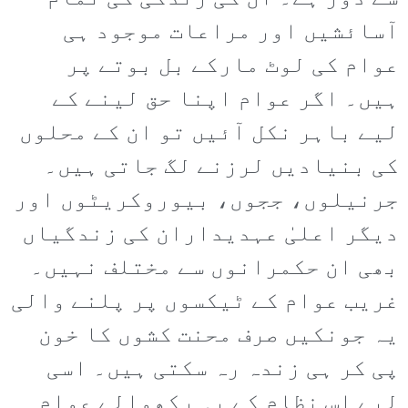
آسائشیں اور مراعات موجود ہی
عوام کی لوٹ مارکے بل بوتے پر
ہیں۔ اگر عوام اپنا حق لینے کے
لیے باہر نکل آئیں تو ان کے محلوں
کی بنیادیں لرزنے لگ جاتی ہیں۔
جرنیلوں، ججوں، بیوروکریٹوں اور
دیگر اعلیٰ عہدیداران کی زندگیاں
بھی ان حکمرانوں سے مختلف نہیں۔
غریب عوام کے ٹیکسوں پر پلنے والی
یہ جونکیں صرف محنت کشوں کا خون
پی کر ہی زندہ رہ سکتی ہیں۔ اسی
لیے اس نظام کے یہ رکھوالے عوام