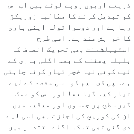
ذریعے اربوں روپے لوٹے ہیں اب اس
کو تبدیل کرنے کا مطالبہ زورپکڑ
رہا ہے اور دوسرا ٹولہ اپنی باری
کا خواہش مند ہے۔ اسی طرح
اسٹیبلشمنٹ بھی تحریک انصاف کا
بلبلہ پھٹنے کے بعد اگلی باری کے
لیے کوئی نیا خچر تیار کرنا چاہتی
ہے۔ پی ڈی ایم کو اسی مقصد کے لیے
تیار کیا گیا تھا اور اس کو ملک
گیر سطح پر جلسوں اور میڈیا میں
ان کی کوریج کی اجازت بھی اسی لیے
دی گئی تھی تاکہ اگلے اقتدار میں