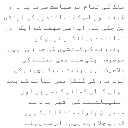
ملک کی تمام تر سیاست سرمایہ دار
طبقے اور اس کے نمائندوں کی لونڈی
بن چکی ہے۔ اب اسی طبقے کے ایک اور
نمائندے جہانگیر ترین کو
ابھارنے کی کوششیں کی جا رہی ہیں۔
موصوف اپنی سیٹ بھی جیتنے کی
صلاحیت نہیں رکھتے لیکن چینی کی
لوٹ مار کی گنگا میں نہانے کے بعد
اپنی کالی کمائی کے سر پر اور
اسٹیبلشمنٹ کی آشیر باد سے
ممبران پارلیمنٹ کا ایک پورا
گروپ چلا رہے ہیں۔ اس سے پہلے