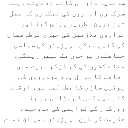
سرمایہ دار ان کا ساتھ دیتے رہے۔
سرکاری اداروں کی نجکاری کا عمل
تیز ترین سطح پر پہنچ گیا اور
ہزاروں ملازمین کی جبری برطرفیاں
کی گئیں لیکن اپوزیشن کی سیاسی
جماعتوں پر جوں تک نہیں رینگی۔
محنت کشوں کی کم ازکم اجرت میں
اضافے کا سوال ہو، مزدوروں کی
یونین سازی کا مطالبہ ہو، اوقات
کار میں کمی کی لڑائی ہو یا
روزگار کی فراہمی کی جدوجہد،
حکومت کی طرح اپوزیشن بھی ان تمام