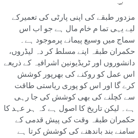
ہے۔
مزدور طبقے کی اپنی پارٹی کی تعمیرکے
لیے یہی تما م خام مال ہے جو اب اس
سماج میں وسیع پیمانے پرموجود ہے۔
حکمران طبقہ اپنے مسلط کر دہ لیڈروں،
دانشوروں اور ٹریڈیونین اشرافیہ کے ذریعے
اس عمل کو روکنے کی بھرپور کوشش
کرے گا اور اس کو پوری ریاستی طاقت
سے کچلنے کی بھی کوشش کی جا رہی
ہے۔ لیکن تاریخ کا اصول ہے کہ ہر عہد کا
حکمران طبقہ وقت کی پیش قدمی کے
سامنے بند باندھنے کی کوشش کرتا ہے