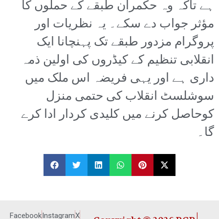
ہے تاکہ وہ حکمران طبقے کے حملوں کا
مؤثر جواب دے سکے۔ یہ نظریات اور
پروگرام مزدور طبقے تک پہنچانا ایک
انقلابی تنظیم کے کیڈروں کی اولین ذمہ
داری ہے اور یہی فریضہ اس ملک میں
سوشلسٹ انقلاب کی حتمی منزل
کوحاصل کرنے میں کلیدی کردار ادا کرے
گا۔
Copyright © 2026 RCP |
Facebook
Instagram
X