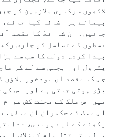
اضافہ کیا جائے، نجکاری کے ع
لاکھوں سرکاری ملازمین کو جب
پیمانے پر اضافہ کیا جائے، ش
جائیں۔ ان شرائط کا مقصد آئی
قسطوں کے تسلسل کو جاری رکھن
پیدا کردہ دولت کا سب سے بڑا
پٹرول اور بجلی سے لے کر ماچ
جس کا مقصد ان سودخور بلاؤں ک
بڑی ہوتی جاتی ہے اور اس کی 
میں اس ملک کے محنت کش عوام 
اس ملک کے حکمران ان مالیاتی
رکھنے کے لیے پولیس، عدالتی
مالیاتی قتل عام کیخلاف ابھر