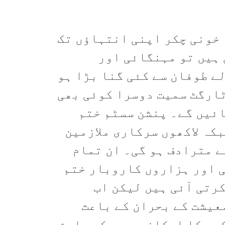
 خونی چکر اپنی انتہاؤں تک
 ہیں تو مہنگائی اور
ے طوفان سے کئی گنا بڑا ہو
ٹارگٹ سمیت دوسرا کوئی بھی
ائیں گے۔ پنشن سسٹم ختم
کہ لاکھوں سرکاری ملازمین
ے مترادف ہو گی۔ ان تمام
ی اور ہزاروں کاروبار ختم
رتی آئی ہیں لیکن اب
عیشت کے بحران کے باعث