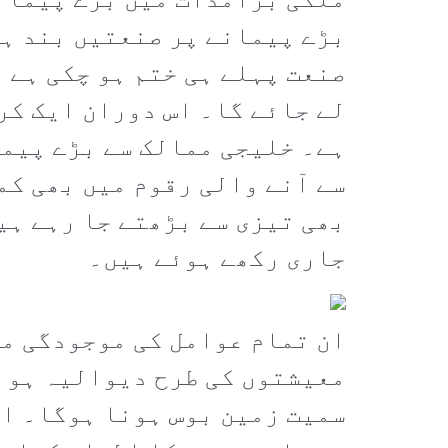
ملکی برآمدات میں بڑے پیمانے
بڑے پیمانے پر صنعتیں بند ہو
صنعت پہلے ہی ختم ہو چکی ہے ا
لے جائے گا۔ اس دوران ایک کر
ہے۔ خلیجی ممالک سے بڑے پیما
سے آنے والی رقوم میں بھی کم
بھی تیزی سے بڑھتے جا رہے ہیں
جاری رکھے ہوئے ہیں۔
ان تمام عوامل کی موجودگی می
معیشتوں کی طرح دیوالیہ ہو 
سمیت زمین بوس ہونا ہوگا۔ اق