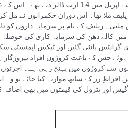
آئی ایم ایف نے ایمرجنسی فنڈ کے لیے اپریل میں 1.4 
یف ملا تھا۔ اس دوران حکمرانوں نے مل کر لو
لتی۔ ریلیف کے نام پر سرمایہ داروں کو تا
ں میں کالے دھن کی سرمایہ کاری کی حوصلہ 
ی گرانٹس بانٹی گئیں اور ٹیکس ایمنسٹی سک
ہوئے جس کے باعث کروڑوں افراد بیروزگار ہ
کھوں سے کروڑوں میں پہنچ رہی ہے۔ اجرتوں م
ین افراطِ زر کے ساتھ موازنہ کیا جائے تو 
یس اور پٹرول کی قیمتوں میں بھی اضافہ ک