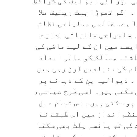
ی اور آئی ایم ایف کی شرائط
 اگر تھوڑا بہت ریلیف ملا
تا ہے۔ عالمی مالیاتی نظام
ہ سامراجی مالیاتی ادارے
یسے میں ان کے لیے ماضی کی
اشتہ ممالک کو مالی امداد
م کی بنیادیں لرز رہی ہیں
۔ دیوالیہ پن کے دہانے پر
 سکتی ہیں۔ اسی طرح سیاسی،
ہو سکتی ہیں۔ اس تمام عمل
نظم انداز میں اس طبقے نے
 کی تو پانسہ پلٹ بھی سکتا