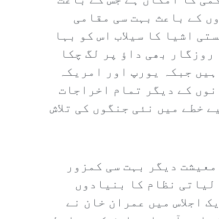
می کا امکان ہے جس کے باعث
ں کے باعث بہت سی مقامی
تی اشیا کا سیلاب اس کو بہا
روزگار بھی داؤ پر لگ چکا
ہیں جبکہ یورپ اور امریکہ
نوں کے دیگر تمام اخراجات
ے خطے میں نئی جنگوں کی تلاش
معیشت دیگر بہت سی کمزور
لیاتی نظام کا بنیادوں
ک اجلاس میں عمران خان نے