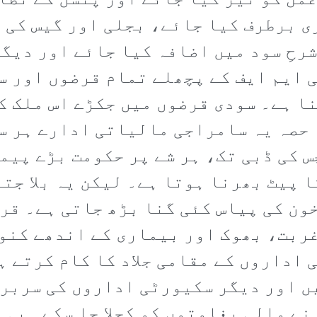
مل کو تیز کیا جائے اور پنشن کے نظا
ری برطرف کیا جائے، بجلی اور گیس کی 
رحِ سود میں اضافہ کیا جائے اور دیگ
 ایم ایف کے پچھلے تمام قرضوں اور س
ا ہے۔ سودی قرضوں میں جکڑے اس ملک ک
 حصہ یہ سامراجی مالیاتی ادارے ہر س
س کی ڈبی تک، ہر شے پر حکومت بڑے پیم
ا پیٹ بھرنا ہوتا ہے۔ لیکن یہ بلا جت
خون کی پیاس کئی گنا بڑھ جاتی ہے۔ قر
غربت، بھوک اور بیماری کے اندھے کنو
 اداروں کے مقامی جلاد کا کام کرتے ہ
ں اور دیگر سکیورٹی اداروں کی سربرا
نے والی بغاوتوں کو کچلا جا سکے۔ یہی