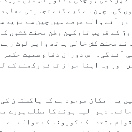
 پر کمی ہو چکی ہے اور اس میں مزید ک
ں گی۔ چین سے کیے گئے تجارتی معاہدو
ور آنے والے عرصے میں چین سے مزید سس
وڑ کے قریب تارکین وطن محنت کشوں کا 
نے محنت کش خالی ہاتھ واپس لوٹ رہے 
ی آئے گی۔ اس دوران دفاع سمیت حکمرا
 اور وہ اپنا جواز قائم رکھنے کے لی
ں یہ امکان موجود ہے کہ پاکستان کی 
جائے۔ دیوالیہ ہونے کا مطلب پورے ما
وام متحدہ کے کورونا کے حوالے سے ای