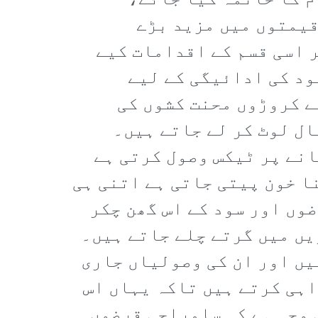
م کا خاتمہ کیا جائے،
قیمتوں میں مزید بڑے
ر اسی قسم کے اقدامات کیے
ود کی ادائیگی کے لیے
ے کروڑوں محنت کشوں کی
ال لوٹ کر لے جاتے ہیں۔
انے پر ٹیکس وصول کرتی ہے
نا خون پیتی جاتی ہے اتنی ہی
ضوں اور سود کے اس گھن چکر
یں میں گرتے چلے جاتے ہیں۔
یں اور ان کی وصولیاں جاری
ہی کرتے ہیں تاکہ یہاں اس
 وجہ ہے کہ سامراجی قرضوں