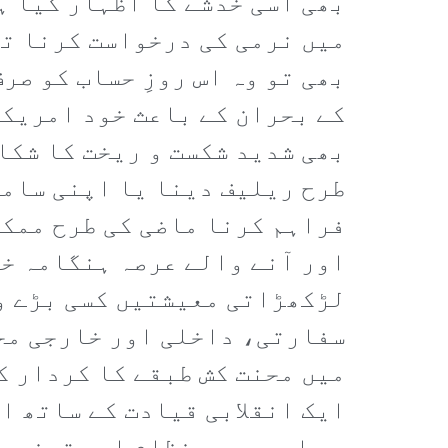
بھی اسی خدشے کا اظہار کیا ہ
میں نرمی کی درخواست کرنا تھ
بھی تو وہ اس روزِ حساب کو ص
کے بحران کے باعث خود امریک
بھی شدید شکست و ریخت کا شکا
طرح ریلیف دینا یا اپنی سامر
فراہم کرنا ماضی کی طرح ممکن
اور آنے والے عرصہ ہنگامہ خی
لڑکھڑاتی معیشتیں کسی بڑے وا
سفارتی، داخلی اور خارجی محا
میں محنت کش طبقے کا کردار ک
ایک انقلابی قیادت کے ساتھ ا