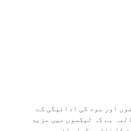
وں اور سود کی ادائیگی کے
البہ ہے کہ ٹیکسوں میں مزید