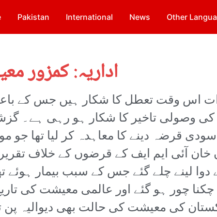
e
Pakistan
International
News
Other Langu
اداریہ: کمزور معی
کرات اس وقت تعطل کا شکار ہیں جس کے باع
وصولی تاخیر کا شکار ہو رہی ہے۔ گزشتہ 
ودی قرضہ دینے کا معاہدہ کر لیا تھا جو م
خان آئی ایم ایف کے قرضوں کے خلاف تقریریں 
دوا لینے چلے گئے جس کے سبب بیمار ہوئے تھے۔
 چکنا چور ہو گئے اور عالمی معیشت کی تاریخ 
اکستان کی معیشت کی حالت بھی دیوالیہ پن ت