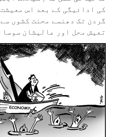
کی ادائیگی کے بعد اس معیشت 
گردن تک دھنسے محنت کشوں سے 
تعیش محل اور عالیشان سوسائ