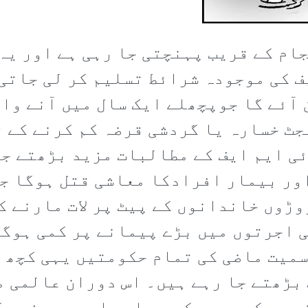
ام کے قریب پہنچتی جا رہی ہے اور یہ
ف کی موجودہ شرائط تسلیم کر لی جاتی
آئے گا جوپچھلے ایک سال میں آنے وال
جٹ خسارہ یا گردشی قرضہ کم کرنے کے 
ی ایم ایف کے مطالبات مزید بڑھتے ج
ور بیمار افرادکا معاشی قتل ہوگا جب
وڑوں خاندانوں کے پیٹ پر لات مارنے ک
 اجرتوں میں بڑے پیمانے پر کمی ہوگ
میت ماضی کی تمام حکومتیں یہی کچھ ک
بڑھتے جا رہے ہیں۔ اس دوران عالمی م