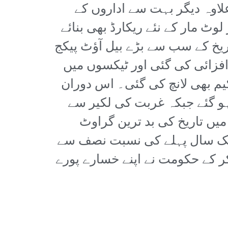
ارب ڈالر دیے تھے۔ اس کے علاوہ دیگر بہت سے اداروں کے
ٹ مار کے نئے ریکارڈ بھی بنائے
ریخ کے سب سے بڑے بیل آؤٹ پیکج
افزائی کی گئی اور ٹیکسوں میں
یم بھی لانچ کی گئی۔ اس دوران
و گئے جبکہ غربت کی لکیر سے
یں تاریخ کی بد ترین گراوٹ
وہ ایک سال پہلے کی نسبت نصف سے
ر کے حکومت نے اپنے خسارے پورے