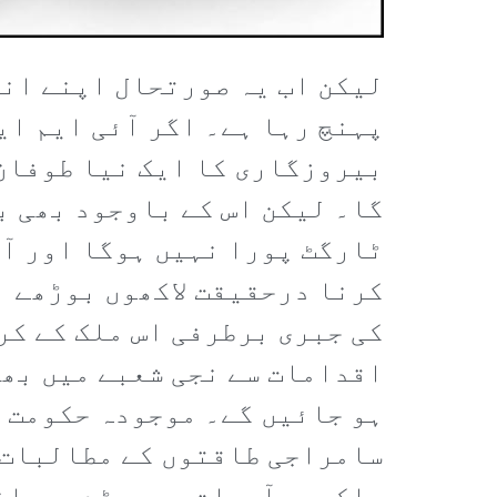
لیکن اب یہ صورتحال اپنے انج
پہنچ رہا ہے۔ اگر آئی ایم ای
بیروزگاری کا ایک نیا طوفان 
گا۔ لیکن اس کے باوجود بھی ب
ٹارگٹ پورا نہیں ہوگا اور آئ
کرنا درحقیقت لاکھوں بوڑھے ا
کی جبری برطرفی اس ملک کے کر
اقدامات سے نجی شعبے میں بھی
ہو جائیں گے۔ موجودہ حکومت س
سامراجی طاقتوں کے مطالبات 