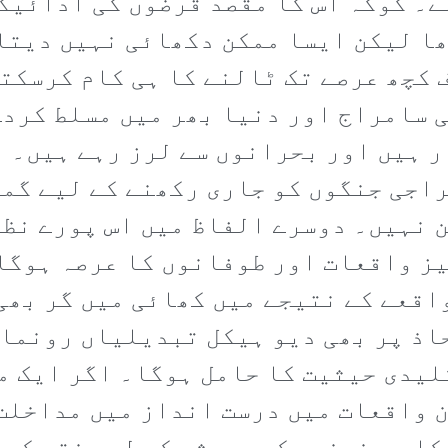
ے۔ گوکہ اس کا مقصد قرضوں کی ادائیگ
ا لیکن ایسا ممکن دکھائی نہیں دیتا۔
رف کچھ عرصے تک ٹالنے کا ہی کام کرسک
ی سامراج اور دنیا بھر میں مسلط کرد
ر ہیں اور بحرانوں سے لرز رہے ہیں۔ ا
اجی جنگوں کو جاری رکھنے کے لیے گم
 نہیں۔ دوسرے الفاظ میں اس پورے نظا
ز واقعات اور طوفانوں کا عرصہ ہوگا
قعے کے نتیجے میں کھائی میں گر بھی
ذ پر بھی دیو ہیکل تبدیلیاں رونما 
لیدی حیثیت کا حامل ہوگا۔ اگر ایک م
ن واقعات میں درست انداز میں مداخلت