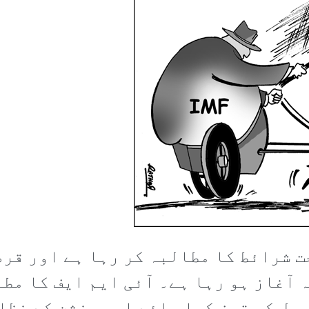
ت شرائط کا مطالبہ کر رہا ہے اور قرض
 آغاز ہو رہا ہے۔ آئی ایم ایف کا مط