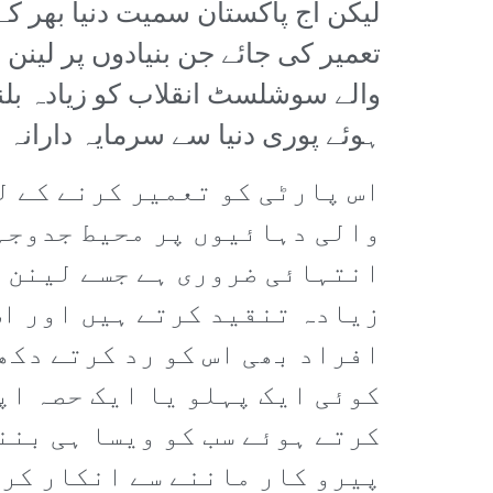
لیکن آج پاکستان سمیت دنیا بھر کے 
تعمیر کی جائے جن بنیادوں پر لینن
والے سوشلسٹ انقلاب کو زیادہ بلند
ہوئے پوری دنیا سے سرمایہ دارانہ 
اس پارٹی کو تعمیر کرنے کے ل
والی دہائیوں پر محیط جدوجہد
انتہائی ضروری ہے جسے لینن ا
زیادہ تنقید کرتے ہیں اور اس
افراد بھی اس کو رد کرتے دکھ
کوئی ایک پہلو یا ایک حصہ اپ
کرتے ہوئے سب کو ویسا ہی بنن
پیرو کار ماننے سے انکار کر 