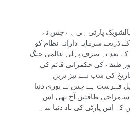
 بالشویک پارٹی ہی ہے جس نے
ے ذریعے سرمایہ دارانہ نظام کو
اب کے بعد نہ صرف پہلی عالمی جنگ
دور طبقے کی حکمرانی قائم کی
 تاریخ کی سب سے تیز ترین
ل فہرست ہے جس نے پوری دنیا
ر سامراجی طاقتیں آج بھی اس
 کہ اس پارٹی کی یاد دنیا سے