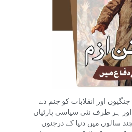
گیوں اور انقلابات کو جنم دے
اور ہر طرف نئی سیاسی پارٹیاں
د سالوں میں دنیا کے درجنوں