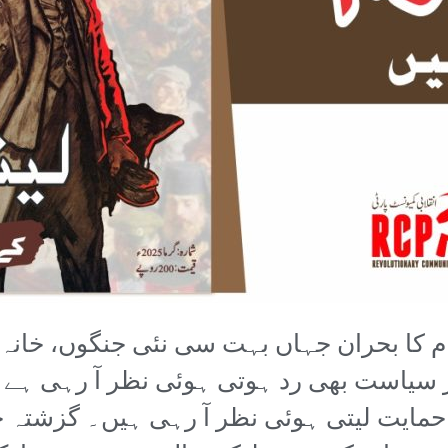
 کا بحران جہاں بہت سی نئی جنگوں، خانہ جن
تر سیاست بھی رد ہوتی ہوئی نظر آ رہی ہے 
حمایت لیتی ہوئی نظر آ رہی ہیں۔ گزشتہ چن