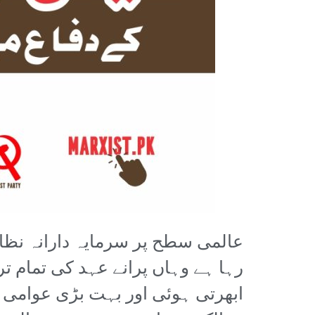
عالمی سطح پر سرمایہ دارانہ نظام
رہا ہے وہاں پرانے عہد کی تمام 
ابھرتی ہوئی اور بہت بڑی عوامی 