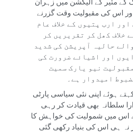
 کے مئیر کے الیکشن میں زہران
 اور اس کی مقبولیت وقت گزرنے
لسٹ کہتا ہے اور ارب پتیوں کے خلاف عام
 خلاف کھل کر تقریریں کر
والے حالیہ آپریشن کی شدید
ایوں اور اشیائے ضرورت کی
مقبولیت نیو یارک سمیت
مضبوط امیدوار ہے۔
کہتے ہوئے اپنی نئی سیاسی پارٹی
ارا سلطانہ بھی قیادت کر رہی
ہوا ہے اور 80 ہزار سے زائد افراد نے اس میں شمولیت کی خواہش کا
ر نہ ہی اس کی بنیاد رکھی گئی