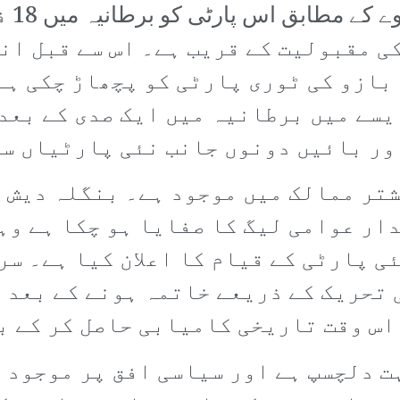
ہے ل
کی مقبولیت کے قریب ہے۔ اس سے قبل ان
ازو کی ٹوری پارٹی کو پچھاڑ چکی ہے 
یسے میں برطانیہ میں ایک صدی کے بعد
ور بائیں دونوں جانب نئی پارٹیاں سا
تر ممالک میں موجود ہے۔ بنگلہ دیش م
ار عوامی لیگ کا صفایا ہو چکا ہے وہ
ی پارٹی کے قیام کا اعلان کیا ہے۔ سر
تحریک کے ذریعے خاتمہ ہونے کے بعد 
اس وقت تاریخی کامیابی حاصل کر کے ب
 دلچسپ ہے اور سیاسی افق پر موجود ت