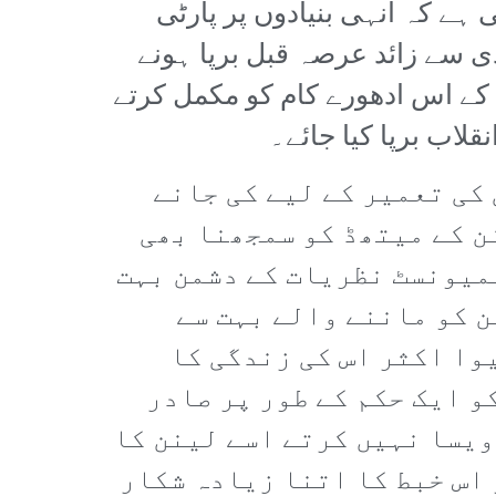
 ہے کہ انہی بنیادوں پر پارٹی
دی سے زائد عرصہ قبل برپا ہونے
ی کے اس ادھورے کام کو مکمل کرتے
لاب برپا کیا جائے۔
کی تعمیر کے لیے کی جانے
ن کے میتھڈ کو سمجھنا بھی
میونسٹ نظریات کے دشمن بہت
ن کو ماننے والے بہت سے
وا اکثر اس کی زندگی کا
و ایک حکم کے طور پر صادر
ویسا نہیں کرتے اسے لینن کا
 اس خبط کا اتنا زیادہ شکار