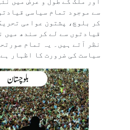
اور ملک کے طول و عرض میں نئ
سے موجود تمام سیاسی قیادتوں
کر بلوچ، پشتون عوامی تحریکو
قیادتوں سے لے کر سندھ میں ن
نظر آتے ہیں۔ یہ تمام صورتحا
سیاست کی ضرورت کا اظہار ہے 