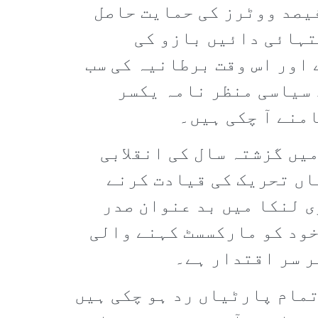
یکن اس وقت بھی آزادانہ سروے کے مطابق اس پارٹی کو برطانیہ میں 18 فیصد ووٹرز کی حمایت حاصل
تہائی دائیں بازو کی
اور اس وقت برطانیہ کی سب
 سیاسی منظر نامہ یکسر
منے آ چکی ہیں۔
یں گزشتہ سال کی انقلابی
اں تحریک کی قیادت کرنے
ی لنکا میں بد عنوان صدر
خود کو مارکسسٹ کہنے والی
ر سر اقتدار ہے۔
مام پارٹیاں رد ہو چکی ہیں