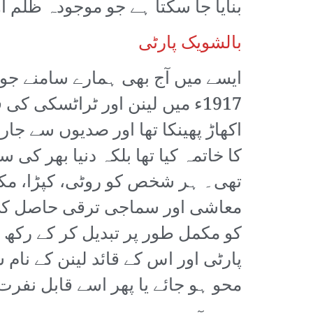
بنایا جا سکتا ہے جو موجودہ ظلم 
بالشویک پارٹی
ایسے میں آج بھی ہمارے سامنے جو 
1917ء میں لینن اور ٹراٹسکی 
اکھاڑ پھینکا تھا اور صدیوں سے جا
کا خاتمہ کیا تھا بلکہ دنیا بھر 
تھی۔ ہر شخص کو روٹی، کپڑا، مکان،
معاشی اور سماجی ترقی حاصل کی
کو مکمل طور پر تبدیل کر کے رکھ 
پارٹی اور اس کے قائد لینن کے نام
محو ہو جائے یا پھر اسے قابل نفرت 