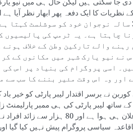
ی جا سکتی ہیں لیکن حال ہی میں نیو یارک
ے نظریات کا ایک دفعہ پھر ابھار نظر آیا ہے
کے ساتھ بڑھتی جا رہی ہے۔ یہ 33 سالہ نوجوان خود کو سوش
نا چاہتا ہے۔ یہ ٹرمپ کی پالیسیوں کے
 رہنے والے تارکین وطن کے خلاف ہونے 
س نے نیو یارک شہر میں مکانوں کے کر
ہیں۔ اسی پروگرام کی بنیاد پر اس کی 
 اور وہ اس وقت مئیر بننے کا سب سے 
ربن نے برسر اقتدار لیبر پارٹی کو خیر باد 
کے ساتھ لیبر پارٹی کی ہی ممبر پارلیمنٹ ز
ہیں۔ اس پارٹی کو بنانے کا ابھی اعلان ہی 
اقاعدہ سیاسی پروگرام پیش نہیں کیا گیا او