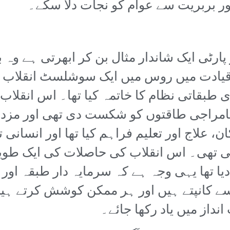
اور بربریت سے عوام کو نجات دلا سکے۔
پارٹی ایک شاندار مثال بن کر ابھرتی ہے وہ
کی قیادت میں روس میں ایک سوشلسٹ انقلاب ک
ری طبقاتی نظام کا خاتمہ کیا تھا۔ اس انقل
کی سامراجی طاقتوں کو شکست دی تھی اور مز
 علاج اور تعلیم فراہم کیا تھا اور انسانی
 تھی۔ اس انقلاب کی حاصلات کی ایک طوی
دیا تھا یہی وجہ ہے کہ سرمایہ دار طبقہ او
 سے کانپتے ہیں اور ہر ممکن کوشش کرتے ہیں
انداز میں یاد رکھا جائے۔