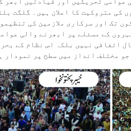
ی عوامی تحریکیں اور قیادتیں ابھر کر
 کی متروکیت کا اعلان ہیں۔ گلگت بلت
ں تک اور سرکاری ملازمین کی تنظیمو
ہروں کے مسئلے پر ابھرنے والی عوامی
ل اتفاقی نہیں بلکہ اس نظام کے بحرا
جو مختلف انداز میں سطح پر نمودار ہ