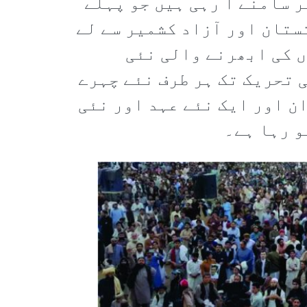
 سامنے آ رہی ہیں جو پہلے
ستان اور آزاد کشمیر سے لے
ں کی ابھرنے والی نئی
 تحریک تک ہر طرف نئے چہرے
ن اور ایک نئے عہد اور نئی
و رہا ہے۔