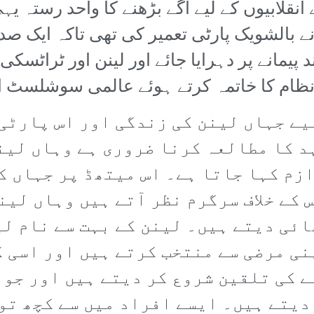
انقلابیوں کے لیے آگے بڑھنے کا واحد رستہ یہی
 نے بالشویک پارٹی تعمیر کی تھی تاکہ ایک ص
 پیمانے پر دہرایا جائے اور لینن اور ٹراٹسک
نظام کا خاتمہ کرتے ہوئے عالمی سوشلسٹ انق
یے جہاں لینن کی زندگی اور اس پارٹی 
 کا مطالعہ کرنا ضروری ہے وہاں لین
زم کہا جاتا ہے۔ اس میتھڈ پر جہاں ک
 کے خلاف سرگرم نظر آتے ہیں وہاں لین
ائی دیتے ہیں۔ لینن کے بہت سے نام لی
نی مرضی سے منتخب کرتے ہیں اور اسی ک
ے کی تلقین شروع کر دیتے ہیں اور جو 
دیتے ہیں۔ ایسے افراد میں سے کچھ تو