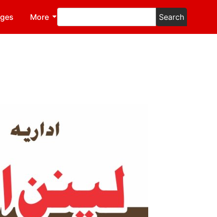
ages
More
Search