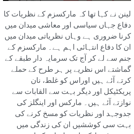
لینن نے کہا تھا کہ مارکسزم کے نظریات کا
دفاع جہاں سیاسی اور معاشی میدان میں
کرنا ضروری ہے وہاں نظریاتی میدان میں
ان کا دفاع انتہائی اہم ہے۔ مارکسزم کے
جنم سے لے کر آج تک سرمایہ دار طبقے کے
گماشتے اس نظریے پر ہر طرح کے حملے
کرتے آئے ہیں اوراس کو غلط، نان
پریکٹیکل اور دیگر بہت سے القابات سے
نوازتے آئے ہیں۔ مارکس اور اینگلز کی
جدوجہد اور نظریات کو مسخ کرنے کی
بہت سی کوششیں ان کی زندگی میں