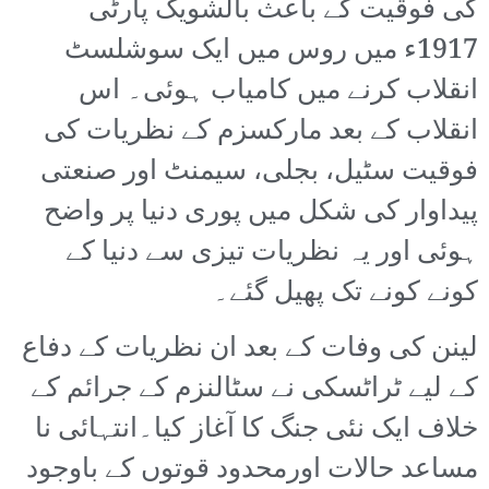
کی فوقیت کے باعث بالشویک پارٹی
1917ء میں روس میں ایک سوشلسٹ
انقلاب کرنے میں کامیاب ہوئی۔ اس
انقلاب کے بعد مارکسزم کے نظریات کی
فوقیت سٹیل، بجلی، سیمنٹ اور صنعتی
پیداوار کی شکل میں پوری دنیا پر واضح
ہوئی اور یہ نظریات تیزی سے دنیا کے
کونے کونے تک پھیل گئے۔
لینن کی وفات کے بعد ان نظریات کے دفاع
کے لیے ٹراٹسکی نے سٹالنزم کے جرائم کے
خلاف ایک نئی جنگ کا آغاز کیا۔انتہائی نا
مساعد حالات اورمحدود قوتوں کے باوجود