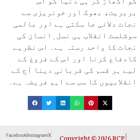
کو اکھاڑ کر ہی دنیا کو اس
بربریت، بھوک اور خونریزی سے
نجات دلائی جا سکتی ہے اور عالمی
سوشلسٹ انقلاب ہی نسل ِانسان کی
نجات کا واحد رستہ ہے۔ اس نظریے
کادفاع کرنا اور اس کے فروغ کے
لیے ہر قسم کی قربانی دینا آج کے
انقلابیوں کا سب سے اہم فریضہ ہے۔
Copyright © 2026 RCP |
Facebook
Instagram
X