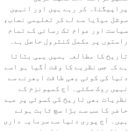
پراپیگنڈہ کر رہے ہیں اور انہیں
سوشل میڈیا سے لے کر تعلیمی نصاب،
سیاست اور عوام تک رسائی کے تمام
راستوں پر مکمل کنٹرول حاصل ہے۔
تاریخ کا مطالعہ ہمیں یہی بتاتا
ہے کہ جس نظریے کا وقت آگیا ہو اسے
دنیا کی کوئی بھی طاقت ابھرنے سے
نہیں روک سکتی۔ آج کمیونزم کے
نظریات بھی تاریخ کی کسوٹی پر عہد
حاضر کا سب سے بڑا سچ ثابت ہوئے
ہیں۔ آج پوری دنیا سے سرمایہ داری