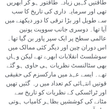
طاقتیں کہیں زیادہ طاقتور ہو کر ابھریں
تھی اور سرمایہ داری کی تاریخ کا سب
سے طویل اور بڑا ترقی کا دور دیکھنے میں
آیا تھا۔ دوسری جانب سوویت یونین
عالمی سطح پر ایک سپر پاور بن گیا تھا۔
اس دوران چین اور دیگر کئی ممالک میں
سوشلسٹ انقلابات ابھرے تھے لیکن وہاں
بھی سٹالنسٹ نظریات ہی حاوی ہو گئے
تھے۔ ایسے عہد میں مارکسزم کی حقیقی
قوتیں انتہائی کم تعداد میں رہ گئیں تھیں
اور ٹراٹسکی کے نظریات کو تاریخ سے
مٹانے کی کوششیں بظاہر کامیاب ہوتی