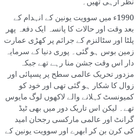
نظر آرہی تھیں۔
1990ء میں سوویت یونین کے انہدام کے
بعد وقت اور حالات کا پانسہ ایک دفعہ پھر
پلٹا اور سٹالنزم کے جرائم پر کھڑی عمارت
زمین بوس ہو گئی۔ پوری دنیا کے سرمایہ
دار اس وقت جشن منا رہے تھے جبکہ
مزدور تحریک عالمی سطح پر پسپائی اور
زوال کا شکار ہو گئی تھی اور خود کو
کمیونسٹ کہلانے والے لاکھوں لوگ مایوس
تھے۔ لیکن اس تاریک دور میں بھی ٹیڈ
گرانٹ اور عالمی مارکسی رجحان امید
کی کرن بن کر ابھرے اور سوویت یونین کے