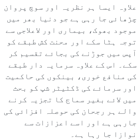
علاوہ ایسا ہر نظریہ اور سوچ پروان
چڑھائی جا رہی ہے جو دنیا بھر میں
موجود بھوک، بیماری اور لاعلاجی سے
توجہ ہٹا سکے اور محنت کش طبقے کو
آپس میں جوڑنے کی بجائے تقسیم کر
سکے۔ اس کے علاوہ سرمایہ دار طبقے
کی منافع خوری، بینکوں کی حاکمیت
اور سرمائے کی ڈکٹیٹر شپ کو بحث
میں لائے بغیر سماج کا تجزیہ کرنے
والے ہر رجحان کی حوصلہ افزائی کی
جارہی ہے اور اسے اعزازات سے
نوازا جا رہا ہے۔