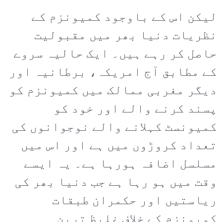
لیکن اس کے باوجود کمیونزم کے
نظریات دنیا بھر میں مقبولیت
حاصل کر رہے ہیں۔ ایک حالیہ سروے
کے مطابق آج امریکہ، برطانیہ اور
دیگر مغربی ممالک میں کمیونزم کو
پسند کرنے والے اور خود کو
کمیونسٹ کہلانے والے نوجوانوں کی
تعداد کروڑوں میں ہے اور اس میں
مسلسل اضافہ ہورہا ہے۔ یہ ایسے
وقت میں ہو رہا ہے جب دنیا بھر کی
ریاستیں اور حکمران طبقات
کمیونزم کے خلاف غلیظ ترین