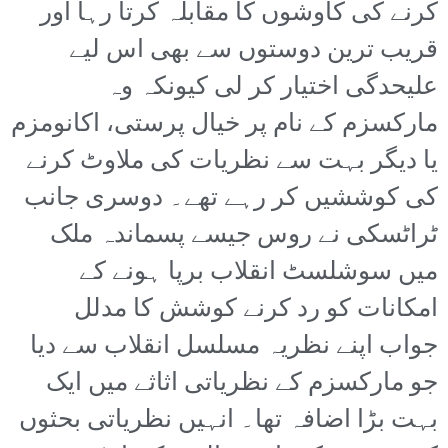
کرنے کی کاوشوں کا مقابلہ کرتا رہا اور
قریب ترین دوستوں سے بھی اس لیے
علیحدگی اختیار کر لی کیونکہ وہ
مارکسزم کے نام پر خیال پرستی، اکانومزم
یا دیگر بہت سے نظریات کی ملاوٹ کرنے
کی کوششیں کر رہے تھے۔ دوسری جانب
ٹراٹسکی نے روس جیسے پسماندہ ملک
میں سوشلسٹ انقلاب برپا ہونے کے
امکانات کو رد کرنے کوشش کا مدلل
جواب اپنے نظریہ مسلسل انقلاب سے دیا
جو مارکسزم کے نظریاتی اثاثے میں ایک
بہت بڑا اضافہ تھا۔ انہیں نظریاتی بحثوں