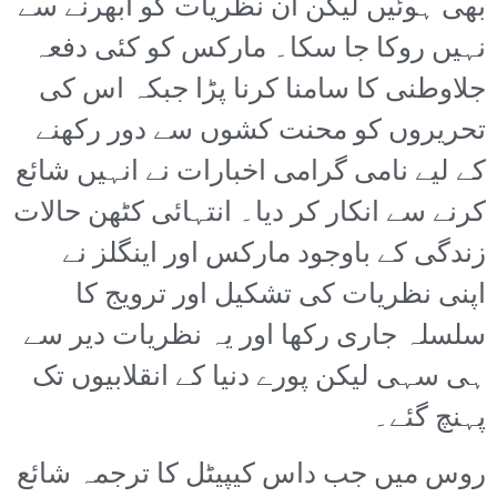
بھی ہوئیں لیکن ان نظریات کو ابھرنے سے
نہیں روکا جا سکا۔ مارکس کو کئی دفعہ
جلاوطنی کا سامنا کرنا پڑا جبکہ اس کی
تحریروں کو محنت کشوں سے دور رکھنے
کے لیے نامی گرامی اخبارات نے انہیں شائع
کرنے سے انکار کر دیا۔ انتہائی کٹھن حالات
زندگی کے باوجود مارکس اور اینگلز نے
اپنی نظریات کی تشکیل اور ترویج کا
سلسلہ جاری رکھا اور یہ نظریات دیر سے
ہی سہی لیکن پورے دنیا کے انقلابیوں تک
پہنچ گئے۔
روس میں جب داس کیپیٹل کا ترجمہ شائع