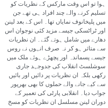
ہوا تو اس وقت مارکس کے نظریات کو
تسلیم کرنے والے چند افراد ہی تھے جن
میں پلیخانوف نمایاں تھا۔ اس کے بعد لینن
اور ٹراٹسکی جیسے مزید کئی نوجوان اس
دھارے میں شامل ہوتے گئے۔ ان نظریات
سے متاثر ہو کر نہ صرف انہوں نے روس
جیسے پسماندہ اور پچھڑے ہوئے ملک میں
سوشلسٹ انقلاب کی جدوجہد جاری
رکھی بلکہ ان نظریات پر دائیں اور بائیں
سے کیے جانے والے حملوں کا بھی بھرپور
جواب دیا۔ انقلابی پارٹی کی تعمیر کے
دوران لینن مسلسل ان نظریات کو مسخ