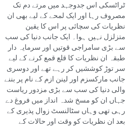
ٹراٹسکی اس جدوجہد میں مرتے دم تک
مصروف رہا اور ایک لمحے کے لیے بھی ان
نظریات کی سچائی پر اس کا یقین
متزلزل نہیں ہوا۔ ایک جانب دنیا کی سب
سے بڑی سامراجی قوتیں اور سرمایہ دار
طبقہ ان نظریات کا قلع قمع کرنے کے لیے
سر توڑ کوششیں کر رہے تھے اور دوسری
جانب مارکسزم اور لینن ازم کے نام پر بننے
والی دنیا کی سب سے بڑی مزدور ریاست
جہاں ان کو مسخ شدہ انداز میں فروغ دے
رہی تھی وہاں سٹالنسٹ زوال پذیری کے
بعد ان نظریات کو وقت اور حالات کے