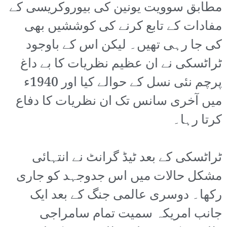
مطابق سوویت یونین کی بیوروکریسی کے
مفادات کے تابع کرنے کی کوششیں بھی
کی جا رہی تھیں۔ لیکن اس کے باوجود
ٹراٹسکی نے ان عظیم نظریات کا بے داغ
پرچم نئی نسل کے حوالے کیا اور 1940ء
میں آخری سانس تک ان نظریات کا دفاع
کرتا رہا۔
ٹراٹسکی کے بعد ٹیڈ گرانٹ نے انتہائی
مشکل حالات میں اس جدوجہد کو جاری
رکھا۔ دوسری عالمی جنگ کے بعد ایک
جانب امریکہ سمیت تمام سامراجی