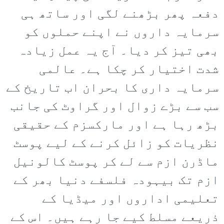
دفعہ پھر بڑھنے لگی اور ساتھ ہی
سرمایہ داروں نے اپنے حملوں کو
بھی تیز کر دیا۔ آج یہ عمل زیادہ
شدت اختیار کر چکا ہے۔ عالمی
سرمایہ داری کا بحران اب تاریخ کے
سب سے بڑے زوال اور گراوٹ کی جانب
بڑھ رہا ہے اور مارکسزم کے حقیقی
نظریات کو زائل کرنے کے لیے پوسٹ
ماڈرن ازم سے لے کر پوسٹ کالونیل
ازم تک بیہودہ فلسفے دنیا بھر کے
تعلیمی اداروں اور میڈیا کے
ذریعے مسلط کیے جا رہے ہیں۔ اس کے