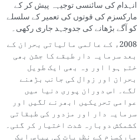
انہدام کی سائنسی توجیہہ پیش کر کے
مارکسزم کی قوتوں کی تعمیر کے سلسلے
کو آگے بڑھانے کی جدوجہد جاری رکھی۔
2008ء کے عالمی مالیاتی بحران کے
بعد سرمایہ دار طبقے کا جشن بھی
ختم ہوا اور وہ بھی ایک طویل
بحران اور زوال کی جانب بڑھنے
لگے۔ اس دوران پوری دنیا میں
عوامی تحریکیں ابھرنے لگیں اور
سرمایہ دار اور مزدور کی طبقاتی
کشمکش دوبارہ شدت اختیار کر گئی۔
مارکسزم کے نظریات کی پیاس ایک