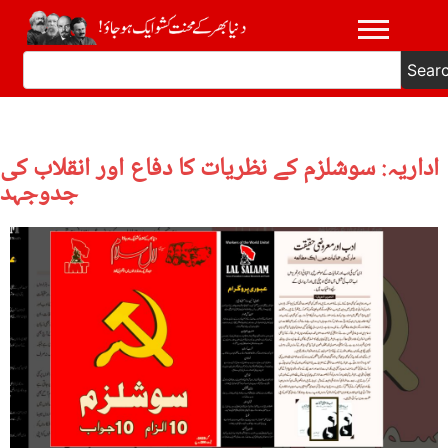
Sear
اداریہ: سوشلزم کے نظریات کا دفاع اور انقلاب کی
جدوجہد