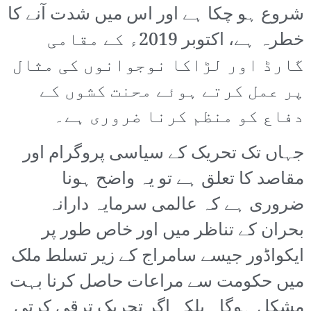
شروع ہو چکا ہے اور اس میں شدت آنے کا
خطرہ ہے، اکتوبر 2019ء کے مقامی
گارڈ اور لڑاکا نوجوانوں کی مثال
پر عمل کرتے ہوئے محنت کشوں کے
دفاع کو منظم کرنا ضروری ہے۔
جہاں تک تحریک کے سیاسی پروگرام اور
مقاصد کا تعلق ہے تو یہ واضح ہونا
ضروری ہے کہ عالمی سرمایہ دارانہ
بحران کے تناظر میں اور خاص طور پر
ایکواڈور جیسے سامراج کے زیر تسلط ملک
میں حکومت سے مراعات حاصل کرنا بہت
مشکل ہوگا۔ بلکہ اگر تحریک ترقی کرتی