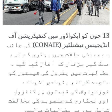
13 جون کو ایکواڈور میں کنفیڈریشن آف
انڈیجینس نیشنلٹیز (CONAIE) کی جانب
سے معاشی حالات میں بہتری کے لیے
ملک گیر ہڑتال کا آغاز کیا گیا۔
مطالبات میں پٹرول کی قیمتوں کو
منجمد کرنا، بنیادی اشیائے
خوردونوش کی قیمتوں پر کنٹرول
اور نجکاری کے منصوبے کی مخالفت
شامل ہے۔ یہ مطالبات عالمی