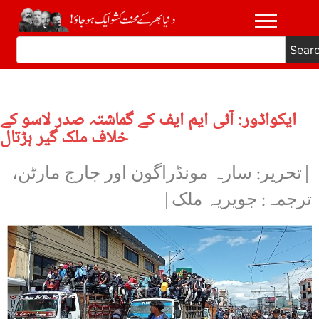
Sear
ایکواڈور: آئی ایم ایف کے گماشتہ صدر لاسو کے
خلاف ملک گیر ہڑتال
|تحریر: سارہ مونڈراگون اور جارج مارٹن،
ترجمہ: جویریہ ملک|