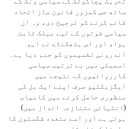
تحریک پچاکوٹک کے سیاسی ونگ کے
ساتھ جس کمزور قانون ساز اتحاد
قائم کرنے کو ترجیح دی، وہ ان
سیاسی قوتوں کے لیے مہلک ثابت
ہوا، اور اس ہتھکنڈے نے اہم
اندرونی تقسیموں کو جنم دیا ہے۔
اسمبلی میں بے ترتیب سیاسی
کارروائیوں کے نتیجے میں
ایگزیکٹیو صرف اپنے ایک بل کی
منظوری حاصل کرنے میں کامیاب
(انتہائی متنازعہ انداز میں)
ہوئی ہے اور اسے متعدد شکستوں کا