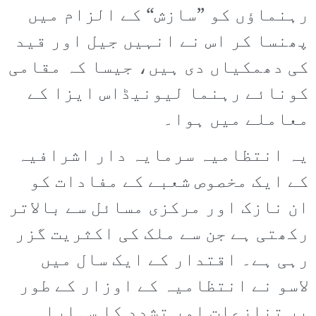
رہنماؤں کو ”سازش“ کے الزام میں
پھنسا کر اس نے انہیں جیل اور قید
کی دھمکیاں دی ہیں، جیسا کہ مقامی
کونائے رہنما لیونیڈاس ایزا کے
معاملے میں ہوا۔
یہ انتظامیہ سرمایہ دار اشرافیہ
کے ایک مخصوص شعبے کے مفادات کو
ان نازک اور مرکزی مسائل سے بالاتر
رکھتی ہے جن سے ملک کی اکثریت گزر
رہی ہے۔ اقتدار کے ایک سال میں
لاسو نے انتظامیہ کے اوزار کے طور
پر تنازعات اور تشدد کا سہارا