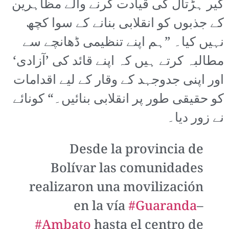
گیر ہڑتال کی قیادت کرنے والے مظاہرین
کے جذبوں کو انقلابی بنانے کے سوا کچھ
نہیں کیا۔ ”ہم اپنے تنظیمی ڈھانچے سے
مطالبہ کرتے ہیں کہ اپنے قائد کی ’آزادی‘
اور اپنی جدوجہد کے وقار کے لیے اقدامات
کو حقیقی طور پر انقلابی بنائیں۔“ کونائے
نے زور دیا۔
Desde la provincia de
Bolívar las comunidades
realizaron una movilización
en la vía
#Guaranda
–
#Ambato
hasta el centro de