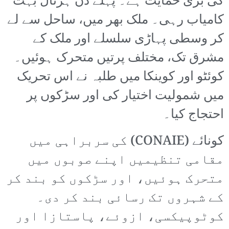
کی بڑی حمایت ہے۔ پہلے دن ہڑتال بہت
کامیاب رہی۔ ملک بھر میں، ساحل سے لے
کر وسطی پہاڑی سلسلے اور ملک کے
مشرق تک، مختلف پرتیں متحرک ہوئیں۔
کوئٹو اور کوینکا میں طلبہ نے اس تحریک
میں شمولیت اختیار کی اور سڑکوں پر
احتجاج کیا۔
کونائے (CONAIE) کی سربراہی میں
مقامی تنظیمیں اپنے صوبوں میں
متحرک ہوئیں، اور سڑکوں کو بند کر
کے شہروں تک رسائی بند کر دی۔
کوٹوپیکسی، ازوئے، پاستازا اور