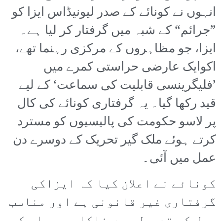
انہوں نے کونائے کے صدر لیونیڈاس ایزا کو
”جرائم“ کے شبہ میں گرفتار کر لیا ہے۔
ایزا، جو مظاہروں کے مرکزی رہنما تھے،
اکوایک عارضی حراستی کمرے میں
’فلیگرینسی قابلیت کی سماعت‘ کے لیے
قید رکھا گیا۔ یہ گرفتاری کونائے کی کال
پر لاسو حکومت کی پالیسیوں کو مسترد
کرتے ہوئے ملک گیر تحریک کے دوسرے دن
عمل میں آئی۔
کونائے نے اعلان کیا کہ ایزاکی
گرفتاری غیر قانونی ہے اور مناسب