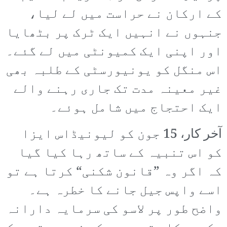
کے ارکان نے حراست میں لے لیا،
جنہوں نے انہیں ایک ٹرک پر بٹھایا
اور اپنی ایک کمیونٹی میں لے گئے۔
اس منگل کو یونیورسٹی کے طلبہ بھی
غیر معینہ مدت تک جاری رہنے والے
ایک احتجاج میں شامل ہوئے۔
آخر کار، 15 جون کو لیونیڈاس ایزا
کو اس تنبیہ کے ساتھ رہا کیا گیا
کہ اگر وہ ”قانون شکنی“ کرتا ہے تو
اسے واپس جیل جانے کا خطرہ ہے۔
واضح طور پر لاسو کی سرمایہ دارانہ