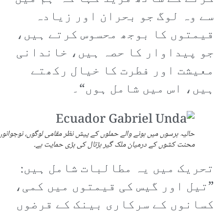
سے وہ لوگ جو بحران اور زیادہ
قیمتوں کا بوجھ محسوس کرتے ہیں،
جو پیداوار کا حصہ ہیں، خاندانی
معیشت اور فطرت کا خیال رکھتے
ہیں، اس میں شامل ہوں“۔
حالیہ برسوں میں ہونے والے حملوں کے پیش نظر مقامی لوگوں، نوجوانوں
محنت کشوں کے درمیان ملک گیر ہڑتال کی بڑی حمایت ہے۔
تحریک میں یہ مطالبات شامل ہیں:
”تیل اور گیس کی قیمتوں میں کمی،
کسانوں کے سرکاری بینک کے قرضوں