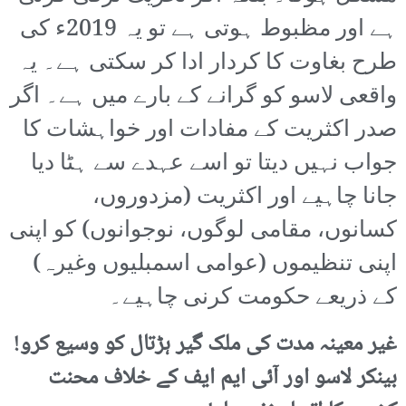
ہے اور مظبوط ہوتی ہے تو یہ 2019ء کی
طرح بغاوت کا کردار ادا کر سکتی ہے۔ یہ
واقعی لاسو کو گرانے کے بارے میں ہے۔ اگر
صدر اکثریت کے مفادات اور خواہشات کا
جواب نہیں دیتا تو اسے عہدے سے ہٹا دیا
جانا چاہیے اور اکثریت (مزدوروں،
کسانوں، مقامی لوگوں، نوجوانوں) کو اپنی
اپنی تنظیموں (عوامی اسمبلیوں وغیرہ)
کے ذریعے حکومت کرنی چاہیے۔
غیر معینہ مدت کی ملک گیر ہڑتال کو وسیع کرو!
بینکر لاسو اور آئی ایم ایف کے خلاف محنت