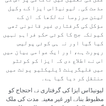
عمل کی تعمیل میں ناکامی پر اس کی
مذمت کی۔ لیونیڈاس ایزا کے وکیل
لینن سرزوسا نے لکھا کہ ان کے
مؤکل کی گرفتاری غیر قانونی تھی
کیونکہ جج کا کوئی حکم فراہم نہیں
کیا گیا اور نہ ہی کوئی پولیس
رپورٹ ہے، اور ایک عوامی بیان میں
اس نے اطلاع دی کہ ایزا کو کوئٹو
میں فلیگرینٹ ڈیلیکٹیو یونٹ میں
منتقل کر دیا گیا ہے۔
لیونیڈاس ایزا کی گرفتاری نے احتجاج کو
مظبوط بنانے اور غیر معینہ مدت کی ملک