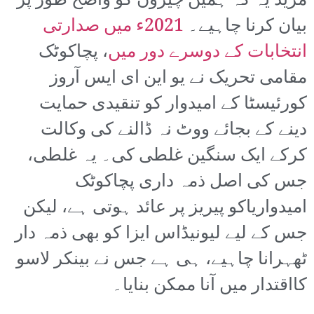
مزید یہ کہ ہمیں چیزوں کو واضح طور پر
بیان کرنا چاہیے۔
2021ء میں صدارتی
انتخابات کے دوسرے دور میں
، پچاکوٹک
مقامی تحریک نے یو این ای ایس آروز
کورئیسٹا کے امیدوار کو تنقیدی حمایت
دینے کے بجائے ووٹ نہ ڈالنے کی وکالت
کرکے ایک سنگین غلطی کی۔ یہ غلطی،
جس کی اصل ذمہ داری پچاکوٹک
امیدواریاکو پیریز پر عائد ہوتی ہے، لیکن
جس کے لیے لیونیڈاس ایزا کو بھی ذمہ دار
ٹھہرانا چاہیے، ہی ہے جس نے بینکر لاسو
کااقتدار میں آنا ممکن بنایا۔