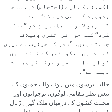
اکسانے کے لیے (احتجاج) کو سماجی
جدوجہد کا روپ دیں گے“۔ صدر
گیلرمو لاسو نے مظاہرین کو ”غنڈہ
گرد“ کہا جو افراتفری پھیلانا
چاہتے ہیں۔ ”صدر کی حیثیت سے میری
ذمہ داری ایکواڈور کے خاندانوں
کو آزادانہ نقل و حرکت کی ضمانت
دینا ہے“۔
حالیہ برسوں میں ہونے والے حملوں کے
پیش نظر مقامی لوگوں، نوجوانوں اور
محنت کشوں کے درمیان ملک گیر ہڑتال