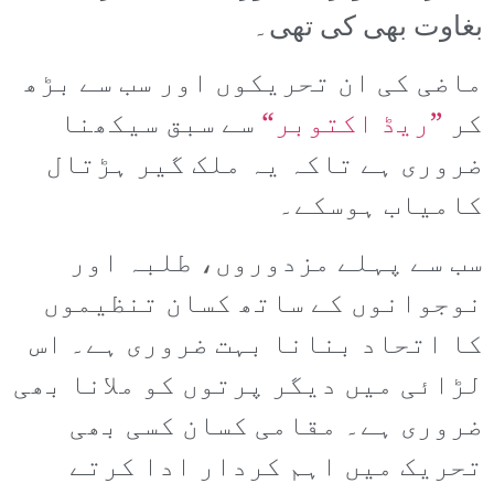
بغاوت بھی کی تھی۔
ماضی کی ان تحریکوں اور سب سے بڑھ
کر
”ریڈ اکتوبر“
سے سبق سیکھنا
ضروری ہے تاکہ یہ ملک گیر ہڑتال
کامیاب ہوسکے۔
سب سے پہلے مزدوروں، طلبہ اور
نوجوانوں کے ساتھ کسان تنظیموں
کا اتحاد بنانا بہت ضروری ہے۔ اس
لڑائی میں دیگر پرتوں کو ملانا بھی
ضروری ہے۔ مقامی کسان کسی بھی
تحریک میں اہم کردار ادا کرتے