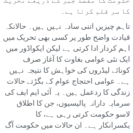
حکومت کا مقصد جبر کے ذریعے تحریک
کا سر قلم کرنا ہے۔
تاہم چیزیں اتنی سادہ نہیں ہیں۔ حالانکہ
قیادت واضح طور پر کسی بھی تحریک میں
اہم کردار ادا کرتی ہے لیکن ایکواڈور میں
ایک نئی عوامی بغاوت کا آغاز صرف
کونائے لیڈروں کی خواہش کا نتیجہ نہیں
ہے۔ عوامی احتجاج عوام کے بگڑتے حالات
زندگی کا ردعمل ہیں۔ یہ آئی ایم ایف کی
سرمایہ دارانہ پالیسیوں، جن کا اطلاق
لاسو حکومت کرتی رہی ہے، کا
یکسرانکار ہے۔ ان حالات میں حکومت آگ