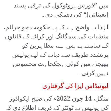
میں ”فورس پروٹوکول کی ترقی پسند
]تعیناتی[“ کی دھمکی دی۔
لہٰذا یہ واضح ہے کہ یہ حکومت جو جرائم،
منشیات کی سمگلنگ اور کرائے کے قاتلوں
کے سامنے بے بس ہے، مظاہرین کو
پرتشدد طریقے سے دبانے کے لیے پولیس
بھیجنے میں کوئی ہچکچاہٹ محسوس
نہیں کرتی۔
لیونیڈاس ایزا کی گرفتاری
منگل، 14 جون 2022ء کی صبح ایکواڈور
کی پولیس نے ٹوئٹر کے ذریعے اطلاع دی کہ