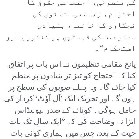
کی منسوخی، اجتماعی حقوق کا
احترام، ریاستی اثاثوں کی
نجکاری کا خاتمہ، بنیادی
مصنوعات کی قیمتوں پر کنٹرول اور
استحکام“۔
پانچ مقامی تنظیموں نے اس بات پر اتفاق
کیا کہ احتجاج کو تیز تر بنیادوں پر منظم
کیا جائے گا۔ وہ پہلے صوبوں کی سطح پر
ہوں گے اور تحریک ایک ’آل آؤٹ‘ کردار کی
حامل ہوگی۔ کونائے کے صدر لیونیڈاس
ایزا نے وضاحت کی کہ ”ایک سال تک بات
چیت کے بعد، جس میں ہماری کوئی بات