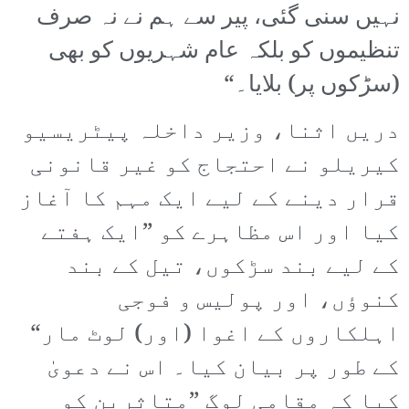
نہیں سنی گئی، پیر سے ہم نے نہ صرف
تنظیموں کو بلکہ عام شہریوں کو بھی
(سڑکوں پر) بلایا۔“
دریں اثنا، وزیر داخلہ پیٹریسیو
کیریلو نے احتجاج کو غیر قانونی
قرار دینے کے لیے ایک مہم کا آغاز
کیا اور اس مظاہرے کو ”ایک ہفتے
کے لیے بند سڑکوں، تیل کے بند
کنوؤں، اور پولیس و فوجی
اہلکاروں کے اغوا (اور) لوٹ مار“
کے طور پر بیان کیا۔ اس نے دعویٰ
کیا کہ مقامی لوگ ”متاثرین کو