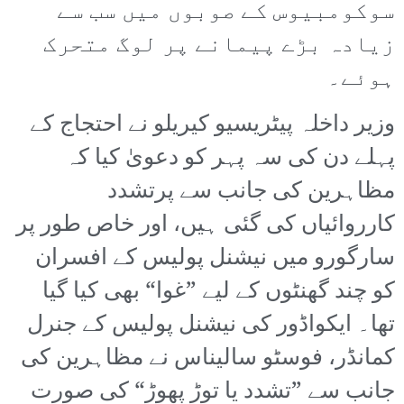
سوکومبیوس کے صوبوں میں سب سے
زیادہ بڑے پیمانے پر لوگ متحرک
ہوئے۔
وزیر داخلہ پیٹریسیو کیریلو نے احتجاج کے
پہلے دن کی سہ پہر کو دعویٰ کیا کہ
مظاہرین کی جانب سے پرتشدد
کارروائیاں کی گئی ہیں، اور خاص طور پر
سارگورو میں نیشنل پولیس کے افسران
کو چند گھنٹوں کے لیے ”غوا“ بھی کیا گیا
تھا۔ ایکواڈور کی نیشنل پولیس کے جنرل
کمانڈر، فوسٹو سالیناس نے مظاہرین کی
جانب سے ”تشدد یا توڑ پھوڑ“ کی صورت