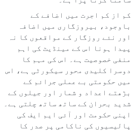
سامنا کرنا پڑا ہے۔
کم از کم اجرت میں اضافے کے
باوجود، بیروزگاری میں اضافہ
اور نئے روزگار کے مواقعوں کا نہ
پیدا ہونا اس کے مینڈیٹ کی اہم
منفی خصوصیت ہے۔ اس کی مہم کا
دوسرا کلیدی محور سیکورٹی ہے، اس
میں حکومتی بے عملی جرائم کے
بڑھتے اعداد و شمار اور جیلوں کے
شدید بحران کے ساتھ ساتھ چلتی ہے۔
اپنی حکومت اور آئی ایم ایف کی
پالیسیوں کی ناکامی پر صدر کا