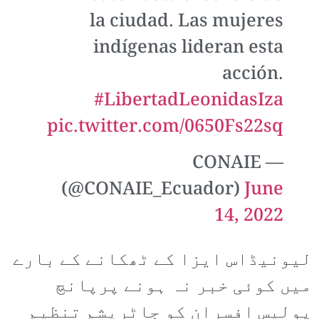
la ciudad. Las mujeres
indígenas lideran esta
acción.
#LibertadLeonidasIza
pic.twitter.com/0650Fs22sq
— CONAIE
(@CONAIE_Ecuador)
June
14, 2022
لیونیڈاس ایزا کے ٹھکانے کے بارے
میں کوئی خبر نہ ہونے پرپانچ
پولیس افسران کو جاٹریشم تنظیم