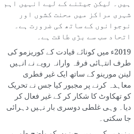
ہیں۔ لیکن جیتنے کے لیے انہیں اہم
شہری مراکز میں محنت کشوں اور
نوجوانوں کے ساتھ کی ضرورت ہے۔
اتحاد سب سے بڑی طاقت ہے۔
2019ء میں کونائے قیادت کے کوریزمو کی
طرف انتہائی فرقہ وارانہ رویے نے انہیں
لینن مورینو کے ساتھ ایک غیر فطری
معاہدہ کرنے پر مجبور کیا جس نے تحریک
کو تھکاوٹ کا شکار کر کے غیر فعال کر
دیا۔ وہی غلطی دوسری بار نہیں دہرائی
جا سکتی۔