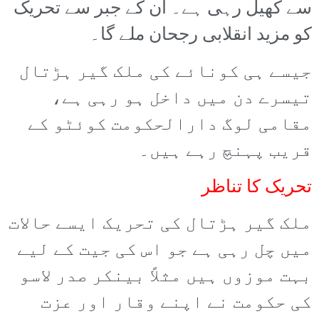
سے کھیل رہی ہے۔ ان کے جبر سے تحریک
کو مزید انقلابی رجحان ملے گا۔
جیسے ہی کونائے کی ملک گیر ہڑتال
تیسرے دن میں داخل ہو رہی ہے،
مقامی لوگ دارالحکومت کوئٹو کے
قریب پہنچ رہے ہیں۔
تحریک کا تناظر
ملک گیر ہڑتال کی تحریک ایسے حالات
میں چل رہی ہے جو اس کی جیت کے لیے
بہت موزوں ہیں مثلاً بینکر صدر لاسو
کی حکومت نے اپنے وقار اور عزت