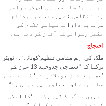
لیا۔ ایک سال میں ہی اس کی سراسر
بدانتظامی نے پہلے سے ہی بدنام
سرمایہ دارانہ سیاسی نظام کی
مکمل رسوائی کا آغاز کر دیا ہے۔
احتجاج
ملک کی اہم مقامی تنظیم’کونائے‘ نے ٹویٹر
پرکہا کہ ”سماجی جدوجہد 13 جون کو
’عظیم نیشنل موبلائزیشن‘ کے لیے دس
مطالبات اور تجاویز پر مبنی ہے“۔
انہوں نے ’ملک گیر ہڑتال‘کا اعلان
کرنے کے ساتھ مزید کہا کہ”ہم میں