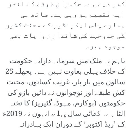
کھو دیے ہے۔ حکمران طبقے کے اندر
اہم تقسیم ہو رہی ہے۔ ساتھ ہی
ہمارے پاس ایکواڈور کے محنت کشوں
کی جدوجہد کی شاندار روایات بھی
موجود ہیں۔
تاہم یہ ملک میں سرمایہ دارانہ حکومت
کے خلاف پہلی بغاوت نہیں ہے۔ پچھلے 25
سالوں میں بار بار، غریب کسانوں، محنت
کش طبقے اور نوجوانوں نے دائیں بازو کی
حکومتوں (بوکارم، مہوڈ، گٹیریز) کا تختہ
الٹا ہے۔ ڈھائی سال پہلے، انہوں نے 2019ء
کے ’ریڈ اکتوبر‘ کے دوران ایک بہادرانہ