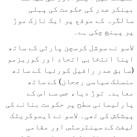
بینکر صدر کی حکومت کی پہلی
سالگرہ کے موقع پر ایک نازک موڑ
پر پہنچ چکی ہے۔
لاسو نے سوشل کرسچن پارٹی کے ساتھ
اپنا انتخابی اتحاد اور کوریزمو
(سابق صدر رافیل کورئیا کے ساتھ
منسلک سیاسی رجحان) کے ساتھ
معاہدہ توڑ دیا، جس سے اس کے
پارلیمانی سطح پر حکومت بنانے کی
پیشکش کی تھی۔ لاسو نے ڈیموکریٹک
لیفٹ کے سینٹرسٹس اور مقامی