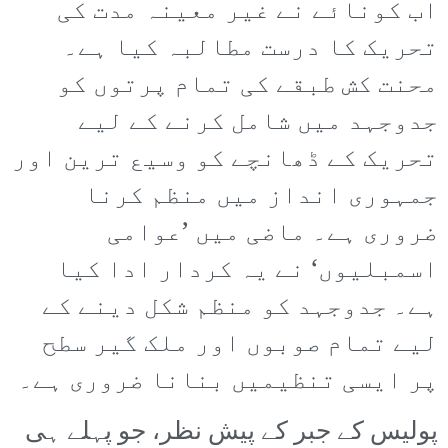
اب کونائے نے غیر معینہ مدت کی
تحریک کا درست مطالبہ کیا ہے۔
محنت کش طبقے کی تمام پرتوں کو
جدوجہد میں شامل کرنے کے لیے
تحریک کے ڈھانچے کو وسیع ترین اور
جمہوری انداز میں منظم کرنا
ضروری ہے۔ ماضی میں ’عوامی
اسمبلیوں‘ نے یہ کردار ادا کیا
ہے۔ جدوجہد کو منظم شکل دینے کے
لیے تمام صوبوں اور ملک گیر سطح
پر ایسی تنظیمیں بنانا ضروری ہے۔
پولیس کے جبر کے پیش نظر، جو پہلے ہی