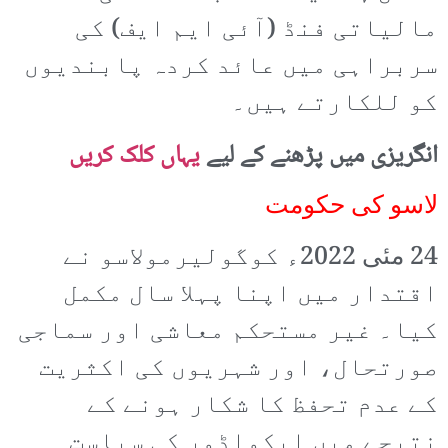
مالیاتی فنڈ (آئی ایم ایف) کی
سربراہی میں عائد کردہ پابندیوں
کو للکارتے ہیں۔
انگریزی میں پڑھنے کے لیے
یہاں کلک کریں
لاسو کی حکومت
24 مئی 2022ء کوگولیرمولاسو نے
اقتدار میں اپنا پہلا سال مکمل
کیا۔ غیر مستحکم معاشی اور سماجی
صورتحال، اور شہریوں کی اکثریت
کے عدم تحفظ کا شکار ہونے کے
نتیجے میں ایکواڈور کی سیاست