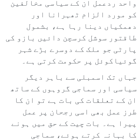
واحد ردعمل ان کے سیاسی مخالفین
کو مورد الزام ٹھہرانا اور
دھمکیاں دینا رہا ہے، بشمول
طاقتور سوشل کرسچن دائیں بازو کی
پارٹی جو ملک کے دوسرے بڑے شہر
گوئیاکوئل پر حکومت کرتی ہے۔
جہاں تک اسمبلی سے باہر دیگر
سیاسی اور سماجی گروہوں کے ساتھ
ان کے تعلقات کی بات ہے تو ان کا
طرز عمل بھی اسی رجحان پر عمل
پیرا ہے۔ بات چیت کے حق میں ہونے
کا بہانہ کرتے ہوئے، سماجی