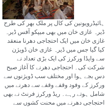
ہائیڈرویونین کی کال پر ملک بھر کی طرح
ڈیرہ غازی خان میں بھی میپکو آفس ڈیرہ
غازی خان میں ایک احتجاجی دھرنا منعقد
کیا گیا جس میں ڈیرہ غازی خان ڈویژن
سے واپڈا ورکرز کی ایک بڑی تعداد نے
شرکت کی۔ احتجاجی دھرنے کا آغاز صبح
دس بجے ہوا اور مختلف سب ڈویژنوں سے
ورکرز کے وفود وقفے وقفے سے دھرنے میں
شامل ہوتے رہے۔ ریڈ ورکرز فرنٹ نے بھی
احتجاجی دھرنے میں محنت کشوں سے