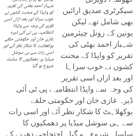
کھوسہ، ڈویژنل
شہباز احمد بھٹی کی تقریر
سیکرٹری صدیق ارائیں
کو واپڈا کے محنت کشوں نے
خوب سراہا اور بعد ازاں اسی
بھی شامل تھے لیکن
تقریر کی وجہ سے واپڈا
یونین کے زونل چیئرمین
انتظامیہ، پی ٹی آئی ڈیرہ
غازی خان اور حکومتی حلقے
شہباز احمد بھٹی کی
بوکھلاہٹ کا شکار نظر آئے اور
اسی رات سے ہی سوشل
تقریر کو واپڈا کے محنت
میڈیا پر دھمکیوں کا سلسلہ
کشوں نے خوب سراہا
شروع ہو گیا
اور بعد ازاں اسی تقریر
کی وجہ سے واپڈا انتظامیہ، پی ٹی آئی
ڈیرہ غازی خان اور حکومتی حلقے
بوکھلاہٹ کا شکار نظر آئے اور اسی رات
سے ہی سوشل میڈیا پر دھمکیوں کا
سلسلہ شروع ہو گیا۔ احتجاجی دھرنے کے