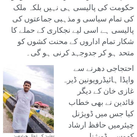
حکومت کی پالیسی ہی نہیں بلکہ ملک
کی تمام سیاسی و مذہبی جماعتوں کی
پالیسی ہے اسی لیے نجکاری کے حملے کا
شکار تمام اداروں کے محنت کشوں کو
متحد ہو کر جدوجہد کرنی ہو گی۔
احتجاجی دھرنے سے
واپڈا ہائیڈرویونین ڈیرہ
غازی خان کے دیگر
قائدین نے بھی خطاب
کیا جس میں ڈویژنل
چیئرمیں حافظ ارشاد
یونین کے زونل چیئرمین