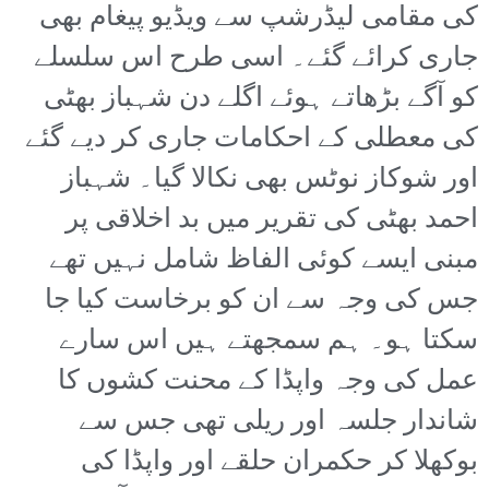
کی مقامی لیڈرشپ سے ویڈیو پیغام بھی
جاری کرائے گئے۔ اسی طرح اس سلسلے
کو آگے بڑھاتے ہوئے اگلے دن شہباز بھٹی
کی معطلی کے احکامات جاری کر دیے گئے
اور شوکاز نوٹس بھی نکالا گیا۔ شہباز
احمد بھٹی کی تقریر میں بد اخلاقی پر
مبنی ایسے کوئی الفاظ شامل نہیں تھے
جس کی وجہ سے ان کو برخاست کیا جا
سکتا ہو۔ ہم سمجھتے ہیں اس سارے
عمل کی وجہ واپڈا کے محنت کشوں کا
شاندار جلسہ اور ریلی تھی جس سے
بوکھلا کر حکمران حلقے اور واپڈا کی