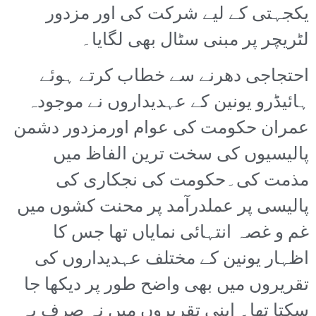
یکجہتی کے لیے شرکت کی اور مزدور
لٹریچر پر مبنی سٹال بھی لگایا۔
احتجاجی دھرنے سے خطاب کرتے ہوئے
ہائیڈرو یونین کے عہدیداروں نے موجودہ
عمران حکومت کی عوام اورمزدور دشمن
پالیسیوں کی سخت ترین الفاظ میں
مذمت کی۔حکومت کی نجکاری کی
پالیسی پر عملدرآمد پر محنت کشوں میں
غم و غصہ انتہائی نمایاں تھا جس کا
اظہار یونین کے مختلف عہدیداروں کی
تقریروں میں بھی واضح طور پر دیکھا جا
سکتا تھا۔ اپنی تقریروں میں نہ صرف یہ