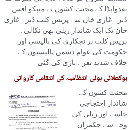
بعدواپڈا کے محنت کشوں نے میپکو آفس
ڈیرہ غازی خان سے پریس کلب ڈیرہ غازی
خان تک ایک شاندار ریلی بھی نکالی۔
پریس کلب پر نجکاری کی پالیسی اور
حکومت کی عوام دشمن پالیسیوں کے
خلاف شدید نعرے بازی کی گئی۔
بوکھلائی ہوئی انتظامیہ کی انتقامی کاروائی
محنت کشوں کے
شاندار احتجاجی
جلسے اور ریلی کی
وجہ سے حکمران