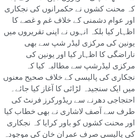
کہ محنت کشوں نے حکمرانوں کی نجکاری
اور عوام دشمنی کے خلاف غم و غصے کا
اظہار کیا بلکہ انہوں نے اپنی تقریروں میں
یونین کی مرکزی لیڈر شپ سے بھی
ناراضگی کا اظہار کیا اور یونین کی
مرکزی لیڈرشپ سے مطالبہ کیا کہ
نجکاری کی پالیسی کے خلاف صحیح معنوں
میں ایک سنجیدہ لڑائی کا آغاز کیا جائے۔
احتجاجی دھرنے سے ریڈورکرز فرنٹ کی
طرف سے آصف لاشاری نے بھی خطاب کیا
اور محنت کشوں کو باور کرایا کہ نجکاری
کی پالیسی صرف عمران خان کی موجودہ