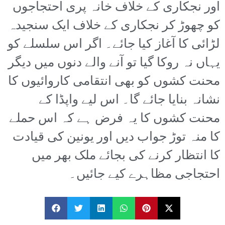
اور نجکاری کے خلاف خانہ پری احتجاجوں
کو چھوڑ کر نجکاری کے خلاف ایک سنجیدہ
لڑائی کا آغاز کیا جائے۔ اگر اس سلسلے کو
یہاں نہ روکا گیا تو آنے والے دنوں میں دیگر
محنت کشوں کو بھی انتقامی کاروائیوں کا
نشانہ بنایا جائے گا۔ اس لیے واپڈا کے
محنت کشوں کا یہ فرض ہے کہ اس حملے
کا منہ توڑ جواب دیں اور یونین کی قیادت
کا انتظار کرنے کی بجائے ملک بھر میں
احتجاجی مظاہرے کیے جائیں۔