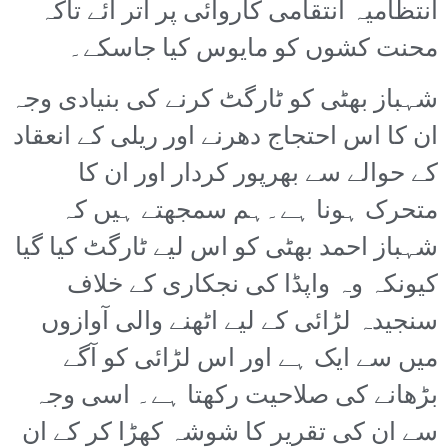
انتظامیہ انتقامی کاروائی پر اتر آئے تاکہ
محنت کشوں کو مایوس کیا جاسکے۔
شہباز بھٹی کو ٹارگٹ کرنے کی بنیادی وجہ
ان کا اس احتجاج دھرنے اور ریلی کے انعقاد
کے حوالے سے بھرپور کردار اور ان کا
متحرک ہونا ہے۔ہم سمجھتے ہیں کہ
شہباز احمد بھٹی کو اس لیے ٹارگٹ کیا گیا
کیونکہ وہ واپڈا کی نجکاری کے خلاف
سنجیدہ لڑائی کے لیے اٹھنے والی آوازوں
میں سے ایک ہے اور اس لڑائی کو آگے
بڑھانے کی صلاحیت رکھتا ہے۔ اسی وجہ
سے ان کی تقریر کا شوشہ کھڑا کر کے ان