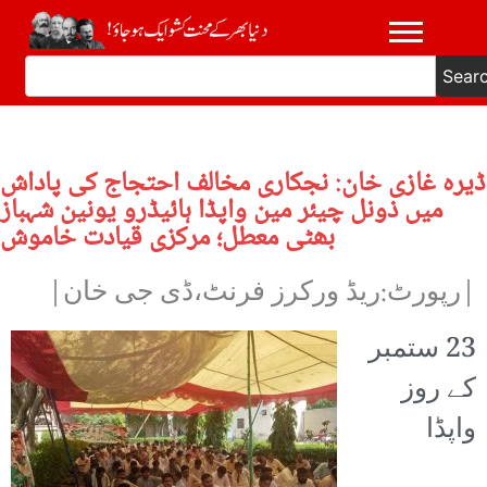
Sear
ڈیرہ غازی خان: نجکاری مخالف احتجاج کی پاداش
میں ذونل چیئر مین واپڈا ہائیڈرو یونین شہباز
بھٹی معطل؛ مرکزی قیادت خاموش
|رپورٹ:ریڈ ورکرز فرنٹ،ڈی جی خان|
23 ستمبر
کے روز
واپڈا