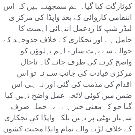
کوٹارگٹ کیا گیا۔ ہم سمجھتے ہیں کہ اس
انتقامی کاروائی کے بعد واپڈا کی مرکز ی
لیڈر شپ کا ردعمل انتہائی اہمیت کا
حامل ہے اور نجکاری کے خلاف جدوجہد کے
حوالے سے بہت سارے اہم پہلوؤں کو
واضح کرنے کی طرف جائے گا۔ تاحال
مرکزی قیادت کی جانب سے نہ تو اس
اقدام کی مذمت کی گئی اور نہ ہی اس
ضمن میں کوئی لائحہ عمل واضح نہیں کیا
گیا جو کہ معنی خیز ہے۔ یہ حملہ صرف
شہباز بھٹی پر نہیں بلکہ واپڈا کی نجکاری
کے خلاف لڑنے والے تمام واپڈا محنت کشوں