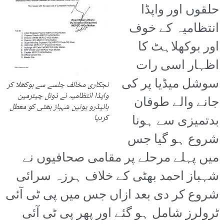
حلقوں اور واپڈا
انتظامیہ کے خوف
اور بوکھلاہٹ کا
اظہار اسی رات
سوشل میڈیا پر کی
نجکاری مخالف جلسے سے بوکھلا کر
واپڈا انتظامیہ نے ذونل چیئرمین
جانے والے طوفان
ہائیڈرو یونین شہباز بھٹی کو معطل
بدتمیزی سے ہونا
کردیا
شروع ہو گیا جس
میں پہلے مرحلے پر مقامی صحافیوں نے
شہباز احمد بھٹی کے خلاف ہرزہ سرائی
شروع کر دی بعد ازاں جس میں پی ٹی آئی
ٹرولرز شامل ہو گئے اور پھر پی ٹی آئی