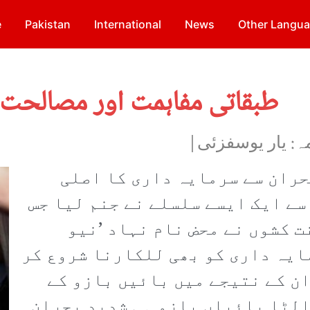
e
Pakistan
International
News
Other Langu
طبقاتی مفاہمت اور مصالحت؛
ہ: یار یوسفزئی|
 بحران سے سرمایہ داری کا اصلی
سے ایک ایسے سلسلے نے جنم لیا جس
ت کشوں نے محض نام نہاد ’نیو
ایہ داری کو بھی للکارنا شروع کر
ن کے نتیجے میں بائیں بازو کے
الٹا بائیاں بازو ہی شدید بحران