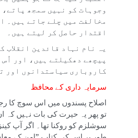
وجوہات کو نہیں سمجھ پاتے، او
مخالفت میں چلے جاتے ہیں۔ ان
اقتدار حاصل کر لیتے ہیں۔
یہ نام نہاد قائدین انقلاب ک
پیچھے دھکیلتے ہیں، اور اُس پ
کاروباری سیاستدانوں اور تجز
سرمایہ داری کے محافظ
اصلاح پسندوں میں اس سوچ کا رجح
تو پھر یہ حیرت کی بات نہیں کہ ا
سوشلزم کو روکنا تھا۔ اگر آپ کینز
طور پر اس کی کتاب ”امن کے معاشی نتائج“ – ces of the Peace