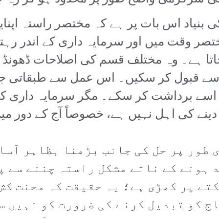
 بنیاد اس بات پر ہے کہ مختصر راستہ اپنای
مختصر وقت میں اور سرمایہ داری کے اندر رہ
اتا ہے۔ وہ مختلف قسم کی اصلاحات ڈھونڈ ن
سے قبول کر سکیں۔ اس عمل سے طبقاتی ج
ی اسے برداشت کر سکے۔ مگر سرمایہ داری ک
دینے کی اہل نہیں ہے، خصوصاً آج کے دور می
ی طور پر حل کی جانب بڑھنا بظاہر آسا
 ہونے کے ناتے مشکل راستہ چننے سے پ
کتے پر کھڑی ہے؛ یہ حقیقت کہ محنت کش
ج کو تبدیل کرنے کی ضرورت کو نہیں س