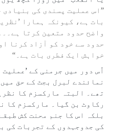
یا انقلاب“ میں روزا کچھ یوں 
”اس عملیت پسندی کی بنیادی خ
بات ہے، کیونکہ ہمارا ’نظریہ
واضح حدود متعین کرتا ہے۔۔۔و
حدود سے خود کو آزاد کرنا او
خواہش ایک فطری بات ہے۔“
اُس دور میں جرمنی کے ’عملیت
نمائندے لبرل بجٹ کے حق میں 
تھے۔ البتہ مارکسزم کا نظریہ
رکاوٹ بن گیا۔ مارکسزم کا نظ
بلکہ اس کا جنم محنت کش طبقے
کی جدوجہدوں کے تجربات کی بن