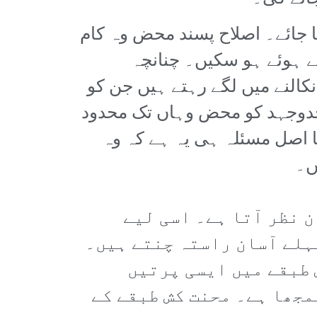
ا جائے۔ اصلاح پسند محض وہ کام
تے ہوئے ہو سکیں۔ چنانچہ
کالنے میں لگے رہتے ہیں جن کو
دوجہد کو محض وہاں تک محدود
ا اصل مسئلہ ہی یہ ہے کہ وہ
ں۔
ن نظر آتا ہے۔ اسی لیے
ہلے آسان راستہ چنتے ہیں۔
 طبقے میں ایسی پرتیں
مجھا ہے۔ محنت کش طبقے کے