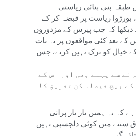
ش طبقہ بنی بنائی ریاستی
 بورژوا ریاست پر قبضہ کر کے
ے دیکھا کہ جب پیرس کے مزدوروں
س کے بعد کئی مواقعوں پر یہ بات
کے خیال کو ترک نہیں کرتے، جس
نے سے پہلے بھی اور اس کے
کے بیچ فیصلہ کن تفریق کا
ے کہ یہ ہمیں بار بار پرانی
ق سننے میں کوئی دلچسپی نہیں
ائے گی۔