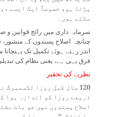
پڑتا ہو، خصوصاً ایک ایسے دو
سکتے ہوں۔
سرمایہ داری میں رائج قوانین و 
چنانچہ اصلاح پسندوں کے منشور، ج
اندر رہتے ہوئے تکمیل تک پہنچانا
فرق یہی ہے، یعنی نظام کی تبدیل
نظریے کی تحقیر
120 سال قبل روزا لکسمبرگ
ذریعے روزا کو اندازہ ہوا کہ
اصلاح پسندوں میں جو بات مشت