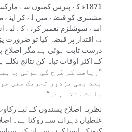
1871ء کے پیرس کمیون سے مارک
مشینری کو قبضے میں لے کر اپنے م
اسے سوشلزم تعمیر کرنے کے لیے ا
نے اقتدار پر قبضہ کیا تو ضرورت پ
درست ثابت ہوئی ہے مگر اصلاح پس
کے اکثر اوقات تباہ کن نتائج نکلے
”ریاست کس طرح کی ہونی چاہیئ
بعد بھی مزدور تحریک میں موج
باعث بنتا ہے۔“
نظریہ اصلاح پسندوں کے لیے رکاوٹ ب
غلطیاں دہرانے سے روکتا ہے۔ اص
کیونکہ ایسا کرنے سے ان کی سیا