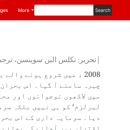
ages
More
Search
|تحریر: نکلس البن سوینسن، ترجم
2008 ء میں شروع ہونے والے
چہرہ سامنے آ گیا۔ اس بحران 
میں لاکھوں نوجوانوں اور محن
لبرلزم‘ کو ہی نہیں بلکہ سرم
دیا۔ سرمایہ داری کے اس بحرا
اقتدار میں آجانے کی بجائے 