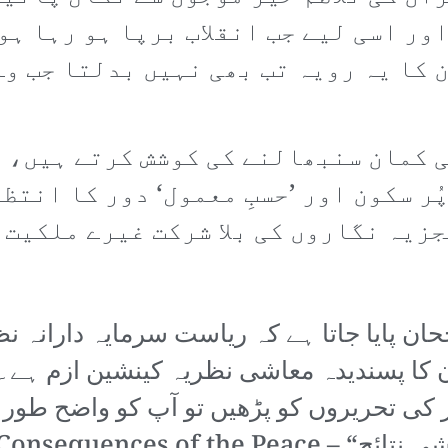
ر اسی لیے جب انقلاب برپا ہو رہا ہوت
 کا یہ رویہ تب بھی نہیں بدلتا جب وہ
ی کمان سنبھالنے کی کوشش کرتے ہیں، 
ُر سکون اور ’حسبِ معمول‘ دور کا انتظ
یہ نگاروں کی بلا شرکت غیرے ملکیت 
ان پایا جاتا ہے کہ ریاست سرمایہ دارانہ 
ن کا پسندیدہ معاشی نظریہ کینشین ازم ہے۔ 
 کی تحریروں کو پڑھیں تو آپ کو واضح طور پ
Economic Consequen)۔