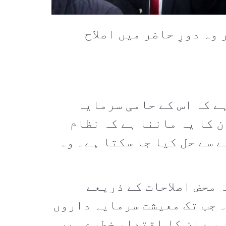
وہ دورِ حاضر میں اصلاح
ہے کہ اس کے حامی سرمایہ
 کا یہ ماننا ہے کہ نظام
 سے حل کیا جا سکتا ہے۔ وہ
 محض اصلاحات کے ذریعے
 جب تک معیشت سرمایہ داروں
س سے ان کا اقتدار خطرے میں