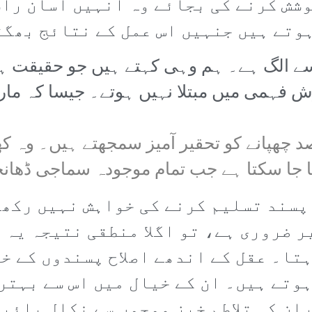
وشش کرنے کی بجائے وہ انہیں آسان را
ہوتے ہیں جنہیں اس عمل کے نتائج بھگ
ے الگ ہے۔ ہم وہی کہتے ہیں جو حقیقت ہ
وش فہمی میں مبتلا نہیں ہوتے۔ جیسا کہ مار
 چھپانے کو تحقیر آمیز سمجھتے ہیں۔ وہ کھل
 سکتا ہے جب تمام موجودہ سماجی ڈھانچے ب
ح پسند تسلیم کرنے کی خواہش نہیں رکھ
 ضروری ہے، تو اگلا منطقی نتیجہ یہ ن
تا۔ عقل کے اندھے اصلاح پسندوں کے خی
وتے ہیں۔ ان کے خیال میں اس سے بہتر 
ن کی تلاطم خیز موجوں سے نکال پائیں 