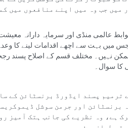
ر میں جب وہ میں اپنے منافعوں میں کم
ضوابط عالمی منڈی اور سرمایہ دارانہ معیش
س میں بہت سے اچھے اقدامات لینے کا وعدہ 
 ممکن نہیں۔ مختلف قسم کے اصلاح پسند رجح
ی کا سوال۔
 نے ترمیم پسند ایڈورڈ برنسٹائن کے س
 برنسٹائن اور جرمن سوشل ڈیموکریسی
رک ہے، وہ نظریے کی جانب ہتک آمیز رو