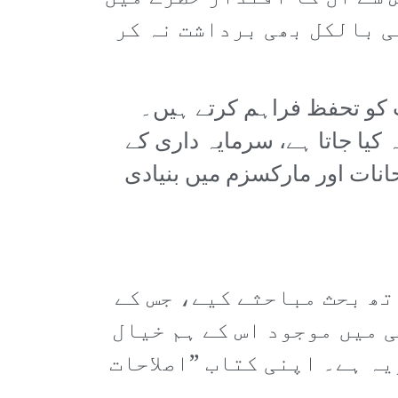
ی بالکل بھی برداشت نہ کر
ت کو تحفظ فراہم کرتے ہیں۔
کیا جاتا ہے، سرمایہ داری کے
انات اور مارکسزم میں بنیادی
اتھ بحث مباحثے کیے، جس کے
 میں موجود اس کے ہم خیال
یہ ہے۔ اپنی کتاب ”اصلاحات