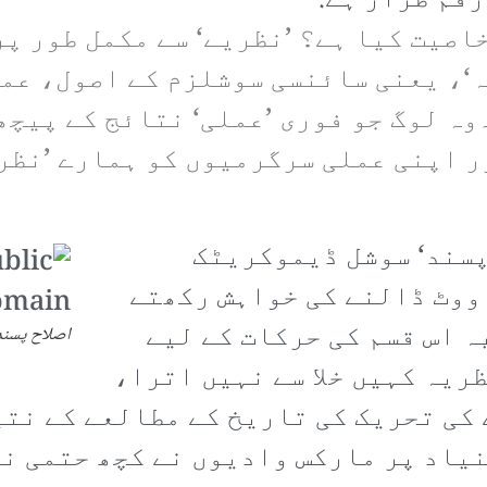
رقم طراز ہے:
اصیت کیا ہے؟ ’نظریے‘ سے مکمل طور پر
‘، یعنی سائنسی سوشلزم کے اصول، عم
ہ لوگ جو فوری ’عملی‘ نتائج کے پیچھ
ر اپنی عملی سرگرمیوں کو ہمارے ’نظر
 پسند‘ سوشل ڈیموکریٹک
ووٹ ڈالنے کی خواہش رکھتے
 اس قسم کی حرکات کے لیے
اصلاح پسند
ریہ کہیں خلا سے نہیں اترا،
 کی تحریک کی تاریخ کے مطالعے کے نتی
یاد پر مارکس وادیوں نے کچھ حتمی ن