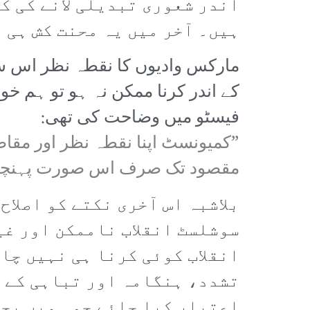
اندر شعوری تبدیلی لانے کی ک
ہیں۔ آخر میں یہ محنت کش ہی 
مارکس وادیوں کا نقطہ نظر اس س
کے اندر کرنا ممکن نہ ہو تو ہم خ
فیسٹو میں وضاحت کی تھی:
”کمیونسٹ اپنا نقطہ نظر اور مقاصد
مقصود تک صرف اس صورت پہنچا جا
بلاشبہ اس آخری نکتے کو اصلا
سوشلسٹ انقلاب ناممکن اور غیر
انقلاب کوئی کرنا ہی نہیں چاہ
تشدد، ہنگامہ اور تباہی کے ہ
اعتبار کیا جائے جو ہمیں بحرا