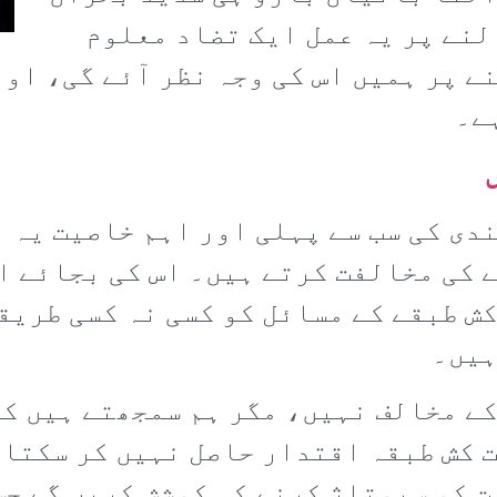
لنے پر یہ عمل ایک تضاد معلوم
 پر ہمیں اس کی وجہ نظر آئے گی، اور 
ے۔
ں
ندی کی سب سے پہلی اور اہم خاصیت یہ 
 کی مخالفت کرتے ہیں۔ اس کی بجائے ان
ش طبقے کے مسائل کو کسی نہ کسی طریقے
ہیں۔
کے مخالف نہیں، مگر ہم سمجھتے ہیں کہ
 کش طبقہ اقتدار حاصل نہیں کر سکتا۔
ات کو سبوتاژ کرنے کی کوشش کریں گے ج