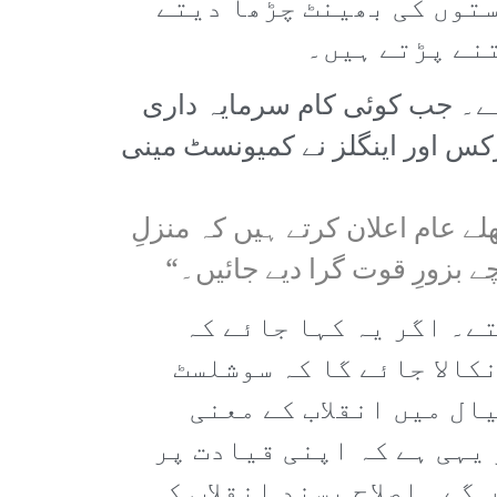
ستوں کی بھینٹ چڑھا دیتے
تنے پڑتے ہیں۔
ے۔ جب کوئی کام سرمایہ داری
کس اور اینگلز نے کمیونسٹ مینی
ے عام اعلان کرتے ہیں کہ منزلِ
زورِ قوت گرا دیے جائیں۔“
تے۔ اگر یہ کہا جائے کہ
کالا جائے گا کہ سوشلسٹ
ال میں انقلاب کے معنی
یہی ہے کہ اپنی قیادت پر
گے۔ اصلاح پسند انقلاب کی