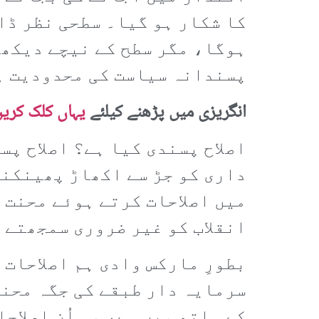
کا شکار ہو گیا۔ سطحی نظر ڈا
ہوگا، مگر سطح کے نیچے دیکھنے
پسندانہ سیاست کی محدودیت ہ
انگریزی میں پڑھنے کیلئے
یہاں کلک کری
اصلاح پسندی کیا ہے؟ اصلاح پس
داری کو جڑ سے اکھاڑ پھینکنے
میں اصلاحات کرتے ہوئے محنت ک
انقلاب کو غیر ضروری سمجھتے 
بطورِ مارکس وادی ہم اصلاحات 
سرمایہ دار طبقے کی جگہ محنت
کے ہاتھ میں ہے، وہ اُن اصلاح