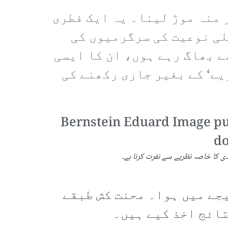
 منہ موڑ لینا۔ یہ ایک فطری
لی نوعیت کی سرگرمیوں کی
ے بھاگ رہے ہوں، ان کا ایسی
یے‘ کے بغیر جاری رکھنے کی
ی کا خاصہ نظریے سے نفرت کرنا ہے۔
جے میں ہوا۔ محنت کش طبقے
تائج اخذ کیے ہیں۔